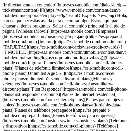
[Ir directamente al contenido](https://es.t-mobile.com/dialed-in/tips-
tricks#maincontent) ![](https://www.t-mobile.com/content/dam/t-
mobile/ntm/corporate/employee/fg/TeamOfExperts-New.png) Hola,
parece que necesitas ayuda para encontrar algo. Estoy aquí para
chatear si tienes preguntas. Saltar al contenido principal Ir al pie de
página [Wireless (Móvil)](https://es.t-mobile.com/) [Empresas]
(https://es.t-mobile.com/business) [Prepagado](https://es.prepaid.t-
mobile.com/home) [Internet](https://es.t-mobile.com/home-internet)
[TARJETAS](https://es.t-mobile.com/cards/visa-credit-rewards) [!
[T-MOBILE](https://es.t-mobile.com/sdcdn/dtmobile/content/dam/t-
mobile/ntm/branding/logos/corporate/tmo-logo-v4.svg)](https://es.t-
mobile.com/) Ingresa [Planes](https://es.t-mobile.com/cell-phone-
plans) [Planes de telefonía ilimitados](https://es.t-mobile.com/cell-
phone-plans)[Unlimited Age 55+](https://es.t-mobile.com/cell-
phone-plans/unlimited-55-senior-discount-plans)[Militares y
veteranos](https://es.t-mobile.com/cell-phone-plans/military-
discount-plans)[First Responder](https://es.t-mobile.com/cell-phone-
plans/first-responder-discounts)[Planes de Internet residencial]
(https://es.t-mobile.com/home-internet/plans)[Planes para relojes y
tablets](https://es.t-mobile.com/cell-phone-plans/affordable-data-
plans)[Planes de teléfonos prepagados](https://es.prepaid.t-
mobile.com/prepaid-plans)[Planes telefónicos para empresas]
(https://es.t-mobile.com/business/wireless-business-plans) [Teléfonos
y dispositivos](https://es.t-mobile.com/cell-phones) [Teléfonos]