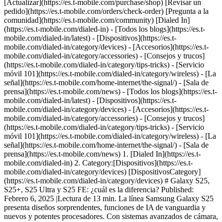
[Actualizar](https://es.t-mobile.com/purchase/shop) [Revisar un
pedido](https://es.t-mobile.com/orders/check-order) [Pregunta a la
comunidad](https://es.t-mobile.com/community) [Dialed In]
(https://es.t-mobile.com/dialed-in) - [Todos los blogs](https://es.t-
mobile.com/dialed-in/latest) - [Dispositivos](https://es.t-
mobile.com/dialed-in/category/devices) - [Accesorios](https://es.t-
mobile.com/dialed-in/category/accessories) - [Consejos y trucos]
(https://es.t-mobile.com/dialed-in/category/tips-tricks) - [Servicio
móvil 101](https://es.t-mobile.com/dialed-in/category/wireless) - [La
señal](https://es.t-mobile.com/home-internet/the-signal/) - [Sala de
prensa](https://es.t-mobile.com/news)
- [Todos los blogs](https://es.t-
mobile.com/dialed-in/latest) - [Dispositivos](https://es.t-
mobile.com/dialed-in/category/devices) - [Accesorios](https://es.t-
mobile.com/dialed-in/category/accessories) - [Consejos y trucos]
(https://es.t-mobile.com/dialed-in/category/tips-tricks) - [Servicio
móvil 101](https://es.t-mobile.com/dialed-in/category/wireless) - [La
señal](https://es.t-mobile.com/home-internet/the-signal/) - [Sala de
prensa](https://es.t-mobile.com/news)
1. [Dialed In](https://es.t-mobile.com/dialed-in) 2. Category:[Dispositivos](https://es.t-mobile.com/dialed-in/category/devices) [DispositivosCategory](https://es.t-mobile.com/dialed-in/category/devices) # Galaxy S25, S25+, S25 Ultra y S25 FE: ¿cuál es la diferencia? Published: Febrero 6, 2025 |Lectura de 13 min. La línea Samsung Galaxy S25 presenta diseños sorprendentes, funciones de IA de vanguardia y nuevos y potentes procesadores. Con sistemas avanzados de cámara, pantallas optimizadas y herramientas para la salud, el sueño y la productividad, analizaremos el S25, S25+, S25 Ultra y S25 FE para ayudarte a encontrar el modelo ideal para ti. ![Los Samsung Galaxy S25, S25 Plus y S25 Ultra uno junto al otro colocados boca abajo con un cuarto teléfono que muestra una indicación de IA en la pantalla bloqueada](https://es.t-mobile.com/dialed-in/_admin/uploads/2025/02/The-Samsung-Galaxy-S25-S25-Plus-and-S25-Ultra-next-to-each-other-laying-face-down-with-a-fourth-phone-showing-an-AI-prompt-on-the-lock-screen-640x448.jpg) - Share "Galaxy S25, S25+, S25 Ultra y S25 FE: ¿cuál es la diferencia? " on X - Share "Galaxy S25, S25+, S25 Ultra y S25 FE: ¿cuál es la diferencia? " on Facebook - Share "Galaxy S25, S25+, S25 Ultra y S25 FE: ¿cuál es la diferencia? " on LinkedIn La serie S25 de Samsung presenta las funciones más recientes de Galaxy AI, incluido un verdadero compañero de IA que facilita la vida en movimiento, por no mencionar algunas potentes mejoras tecnológicas, un diseño Ultra actualizado y algunos otros avances que seguro agradecerás. Compararemos todas las funciones y especificaciones clave, como por ejemplo, procesadores, pantallas, diseños, baterías, almacenamiento, cámaras, actualizaciones y mucho más, para que puedas decidir qué teléfono te conviene más. *\*Esta guía comparativa fue creada por T-Mobile para ayudarte a descubrir los smartphones disponibles en nuestra tienda. Las opiniones expresadas aquí reflejan nuestra perspectiva editorial en base a las funciones, especificaciones y artículos disponibles al público.* *\*Los precios y disponibilidad del producto están sujetos a cambio. Visita nuestro* [*sitio web*](http://www.tmobile.com/cell-phones) *para ver las últimas ofertas en teléfonos, dispositivos y accesorios.* Si bien cada dispositivo es único, los cuatro teléfonos tienen algunas cosas en común. Estas son las características que comparten: ## __Galaxy S25, S25+, S25 Ultra y S25 FE__ ### __Funciones comunes a ambos__ El Samsung Galaxy S25, S25+, S25 Ultra y el nuevo Galaxy S25 FE comparten las últimas innovaciones de Samsung en rendimiento, diseño e integración de IA. Mientras que el Galaxy S25, S25+ y S25 Ultra funcionan con el Qualcomm Snapdragon 8 Elite para Galaxy, el procesador más rápido y eficiente de Samsung hasta la fecha, el Galaxy S25 FE cuenta con el chipset Exynos de Samsung, diseñado para ofrecer un rendimiento potente y experiencias de IA fluidas a un precio más accesible. Los Galaxy S25, S25+ y S25 Ultra se lanzaron con Android 15 de fábrica, pero desde entonces han recibido la actualización a Android 16 mediante una actualización de mantenimiento (MR). Mientras tanto, el Galaxy S25 FE viene con Android 16 preinstalado, lo que brinda la experiencia de software más reciente desde el primer día. Todos los modelos ofrecen una interfaz refinada con íconos de apps renovados, opciones de personalización mejoradas para widgets y pantallas de bloqueo, y una flexibilidad de diseño mejorada. Con Seamless Updates, las instalaciones de software son más rápidas y menos disruptivas, lo que permite que los dispositivos se reinicien en solo una fracción del tiempo habitual. Todos los teléfonos de la línea S25 ofrecen una experiencia de visualización vívida con hasta 2600 nits de brillo máximo y una frecuencia de actualización adaptativa de 120 Hz para un desplazamiento fluido, juegos con capacidad de respuesta y una visibilidad clara en condiciones de luz brillante. El Galaxy S25 FE ofrece estas características de pantalla insignia en un formato más grande de 6.7 pulgadas, mientras que el Galaxy S25 ofrece una opción más compacta de 6.2 pulgadas. ## __Samsung Galaxy S25 o S25+ vs. S25 Ultra - Cuadro comparativo__ | Característica | Galaxy S25 | Galaxy S25+ | Galaxy S25 Ultra | Galaxy S25 FE | |--------------------------------------|-------------------------------------------------------------|-------------------------------------------------------------|----------------------------------------------------------------------|------------------------------------------------------------| | Tamaño de la pantalla | FHD de 6.2"+ | QHD+ ProScaler de 6.7" | QHD+ ProScaler de 6.9" | FHD de 6.7"+ | | Resolución | 2340 x 1080 | 3120 x 1440 | 3120 x 1440 | 2340 x 1080 | | Brillo | 2600 nits | 2600 nits | 2600 nits | 1900 nits | | Frecuencia de actualización | Adaptativa de 120 Hz | Adaptativa de 120 Hz | Adaptativa de 120 Hz | Adaptativa de 120 Hz | | Material del marco | Aluminio blindado | Aluminio blindado | Titanio | Aluminio blindado | | Vidrio | Gorilla Glass Victus 2 | Gorilla Glass Victus 2 | Gorilla Armor 2 | Gorilla Glass Victus+ | | Configuración de la cámara principal | 50 MP (angular), 12 MP (gran angular), 10 MP (teleobjetivo) | 50 MP (angular), 12 MP (gran angular), 10 MP (teleobjetivo) | 200 MP (angular), 50 MP (gran angular), 50 MP + 10 MP (teleobjetivo) | 50 MP (angular), 12 MP (gran angular), 8 MP (teleobjetivo) | | Capacidad de zoom | Óptico de 3x / digital de 30x | Óptico de 3x / digital de 30x | Óptico de 5x / digital de 100x | Óptico de 3x / digital de 30x | | Grabación de video | Hasta 8K a 30 fps | Hasta 8K a 30 fps | Hasta 8K a 30 fps (multilente) | Hasta 4K a 60 fps | | Cámara para selfies | 12 MP / Enfoque automático 2PD | 12 MP / Enfoque automático 2PD | 12 MP / Enfoque automático 2PD | 12 MP | | Batería | 4,000 mAh | 4,900 mAh | 5,000 mAh | 4,900 mAh | | Cargándose | 25 W con cable/15 W inalámbrica | 45 W con cable/15 W inalámbrica | 45 W con cable/15 W inalámbrica | 45 W con cable/15 W inalámbrica | | Opciones de almacenamiento | 128 GB, 256 GB | 256 GB, 512 GB | 256 GB, 512 GB | 128 GB, 256 GB, 512 GB | | RAM | 12 GB | 12 GB | 12 GB | 8 GB | | Procesador | Snapdragon 8 Elite para Galaxy | Snapdragon 8 Elite para Galaxy | Snapdragon 8 Elite para Galaxy | Exynos 2400 | | Sistema operativo | Android15 + OneU17 | Android15 + OneU17 | Android15 + OneU17 | Android16 + OneU18 | | S Pen | No | No | Sí (integrado) | No | | Funciones de inteligencia artificial | Sí (herramientas de Galaxy AI) | Sí (herramientas de Galaxy