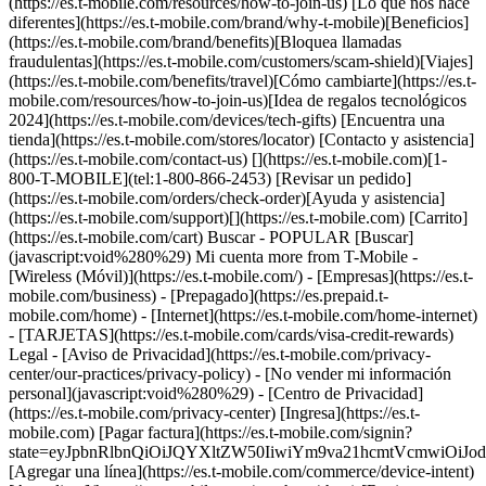
(https://es.t-mobile.com/resources/how-to-join-us) [Lo que nos hace
diferentes](https://es.t-mobile.com/brand/why-t-mobile)[Beneficios]
(https://es.t-mobile.com/brand/benefits)[Bloquea llamadas
fraudulentas](https://es.t-mobile.com/customers/scam-shield)[Viajes]
(https://es.t-mobile.com/benefits/travel)[Cómo cambiarte](https://es.t-
mobile.com/resources/how-to-join-us)[Idea de regalos tecnológicos
2024](https://es.t-mobile.com/devices/tech-gifts) [Encuentra una
tienda](https://es.t-mobile.com/stores/locator) [Contacto y asistencia]
(https://es.t-mobile.com/contact-us) [](https://es.t-mobile.com)[1-
800-T-MOBILE](tel:1-800-866-2453) [Revisar un pedido]
(https://es.t-mobile.com/orders/check-order)[Ayuda y asistencia]
(https://es.t-mobile.com/support)[](https://es.t-mobile.com) [Carrito]
(https://es.t-mobile.com/cart) Buscar - POPULAR [Buscar]
(javascript:void%280%29) Mi cuenta more from T-Mobile -
[Wireless (Móvil)](https://es.t-mobile.com/) - [Empresas](https://es.t-
mobile.com/business) - [Prepagado](https://es.prepaid.t-
mobile.com/home) - [Internet](https://es.t-mobile.com/home-internet)
- [TARJETAS](https://es.t-mobile.com/cards/visa-credit-rewards)
Legal - [Aviso de Privacidad](https://es.t-mobile.com/privacy-
center/our-practices/privacy-policy) - [No vender mi información
personal](javascript:void%280%29) - [Centro de Privacidad]
(https://es.t-mobile.com/privacy-center) [Ingresa](https://es.t-
mobile.com) [Pagar factura](https://es.t-mobile.com/signin?
state=eyJpbnRlbnQiOiJQYXltZW50IiwiYm9va21hcmtVcmwiO
[Agregar una línea](https://es.t-mobile.com/commerce/device-intent)