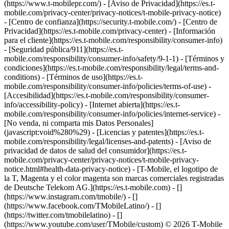
(https://www.t-mobilepr.com/)
- [Aviso de Privacidad](https://es.t-
mobile.com/privacy-center/privacy-notices/t-mobile-privacy-notice)
- [Centro de confianza](https://security.t-mobile.com/) - [Centro de
Privacidad](https://es.t-mobile.com/privacy-center) - [Información
para el cliente](https://es.t-mobile.com/responsibility/consumer-info)
- [Seguridad pública/911](https://es.t-
mobile.com/responsibility/consumer-info/safety/9-1-1) - [​Términos y
condiciones](https://es.t-mobile.com/responsibility/legal/terms-and-
conditions) - [Términos de uso](https://es.t-
mobile.com/responsibility/consumer-info/policies/terms-of-use) -
[Accesibilidad](https://es.t-mobile.com/responsibility/consumer-
info/accessibility-policy) - [Internet abierta](https://es.t-
mobile.com/responsibility/consumer-info/policies/internet-service) -
[No venda, ni comparta mis Datos Personales]
(javascript:void%280%29) - [Licencias y patentes](https://es.t-
mobile.com/responsibility/legal/licenses-and-patents) - [Aviso de
privacidad de datos de salud del consumidor](https://es.t-
mobile.com/privacy-center/privacy-notices/t-mobile-privacy-
notice.html#health-data-privacy-notice) - [T-Mobile, el logotipo de
la T, Magenta y el color magenta son marcas comerciales registradas
de Deutsche Telekom AG.](https://es.t-mobile.com)
- []
(https://www.instagram.com/tmobile/) - []
(https://www.facebook.com/TMobileLatino/) - []
(https://twitter.com/tmobilelatino) - []
(https://www.youtube.com/user/TMobile/custom) © 2026 T‑Mobile