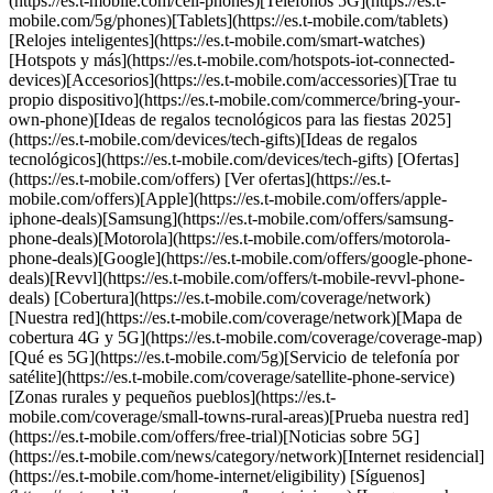
(https://es.t-mobile.com/cell-phones)[Teléfonos 5G](https://es.t-
mobile.com/5g/phones)[Tablets](https://es.t-mobile.com/tablets)
[Relojes inteligentes](https://es.t-mobile.com/smart-watches)
[Hotspots y más](https://es.t-mobile.com/hotspots-iot-connected-
devices)[Accesorios](https://es.t-mobile.com/accessories)[Trae tu
propio dispositivo](https://es.t-mobile.com/commerce/bring-your-
own-phone)[Ideas de regalos tecnológicos para las fiestas 2025]
(https://es.t-mobile.com/devices/tech-gifts)[Ideas de regalos
tecnológicos](https://es.t-mobile.com/devices/tech-gifts) [Ofertas]
(https://es.t-mobile.com/offers) [Ver ofertas](https://es.t-
mobile.com/offers)[Apple](https://es.t-mobile.com/offers/apple-
iphone-deals)[Samsung](https://es.t-mobile.com/offers/samsung-
phone-deals)[Motorola](https://es.t-mobile.com/offers/motorola-
phone-deals)[Google](https://es.t-mobile.com/offers/google-phone-
deals)[Revvl](https://es.t-mobile.com/offers/t-mobile-revvl-phone-
deals) [Cobertura](https://es.t-mobile.com/coverage/network)
[Nuestra red](https://es.t-mobile.com/coverage/network)[Mapa de
cobertura 4G y 5G](https://es.t-mobile.com/coverage/coverage-map)
[Qué es 5G](https://es.t-mobile.com/5g)[Servicio de telefonía por
satélite](https://es.t-mobile.com/coverage/satellite-phone-service)
[Zonas rurales y pequeños pueblos](https://es.t-
mobile.com/coverage/small-towns-rural-areas)[Prueba nuestra red]
(https://es.t-mobile.com/offers/free-trial)[Noticias sobre 5G]
(https://es.t-mobile.com/news/category/network)[Internet residencial]
(https://es.t-mobile.com/home-internet/eligibility) [Síguenos]