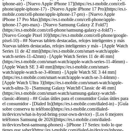
iphone-air) - [Nuevo Apple iPhone 17](https://es.t-mobile.com/cell-
phone/apple-iphone-17) - [Nuevo Apple iPhone 17 Pro](https://es.t-
mobile.com/cell-phone/apple-iphone-17-pro) - [Nuevo Apple
iPhone 17 Pro Max](https://es.t-mobile.com/cell-phone/apple-
iphone-17-pro-max) - [Nuevo Samsung Galaxy Z Fold7]
(https://es.t-mobile.com/cell-phone/samsung-galaxy-z-fold7) -
[Nuevo Google Pixel 10](https://es.t-mobile.com/cell-phone/google-
pixel-10) - ## Nuevas tablets destacadas, relojes inteligentes y más
Nuevas tablets destacadas, relojes inteligentes y más - [Apple Watch
Series 11 de 42 mm](https://es.t-mobile.com/smart-watch/apple-
watch-series-11-42mm) - [Apple Watch Series 11 de 46 mm]
(https://es.t-mobile.com/smart-watch/apple-watch-series-11-46mm) -
[Apple Watch SE 3 40 mm](https://es.t-mobile.com/smart-
watch/apple-watch-se-3-40mm) - [Apple Watch SE 3 44 mm]
(https://es.t-mobile.com/smart-watch/apple-watch-se-3-44mm) -
[Apple Watch Ultra 3](https://es.t-mobile.com/smart-watch/apple-
watch-ultra-3) - [Samsung Galaxy Watch8 Classic de 46 mm]
(https://es.t-mobile.com/smart-watch/samsung-galaxy-watch8-
classic-46mm) - ## Guías útiles para el consumidor Guías útiles para
el consumidor - [Dialed In](https://es.t-mobile.com/dialed-in) - [Guía
sobre conserva tu teléfono](https://es.t-mobile.com/dialed-
in/devices/what-is-byod-bring-your-own-device) - [Los 6 mejores
teléfonos Samsung de 2026](https://es.t-mobile.com/dialed-
in/devices/best-samsung-phones) - [iPhone 17 Series: todo lo que
tienes que saber](https://es.t-mobile.com/dialed-in/devices/iphone-