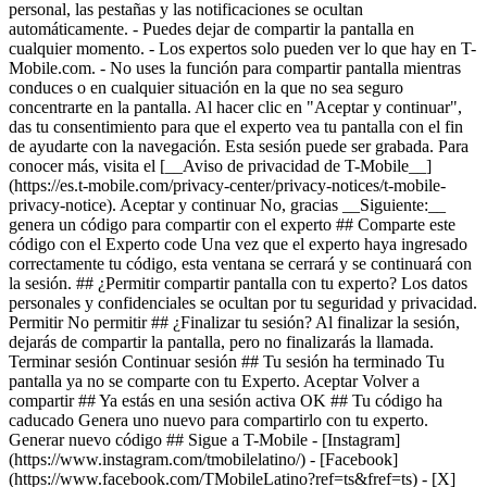
personal, las pestañas y las notificaciones se ocultan
automáticamente. - Puedes dejar de compartir la pantalla en
cualquier momento. - Los expertos solo pueden ver lo que hay en T-
Mobile.com. - No uses la función para compartir pantalla mientras
conduces o en cualquier situación en la que no sea seguro
concentrarte en la pantalla. Al hacer clic en "Aceptar y continuar",
das tu consentimiento para que el experto vea tu pantalla con el fin
de ayudarte con la navegación. Esta sesión puede ser grabada. Para
conocer más, visita el [__Aviso de privacidad de T-Mobile__]
(https://es.t-mobile.com/privacy-center/privacy-notices/t-mobile-
privacy-notice). Aceptar y continuar No, gracias __Siguiente:__
genera un código para compartir con el experto ## Comparte este
código con el Experto code Una vez que el experto haya ingresado
correctamente tu código, esta ventana se cerrará y se continuará con
la sesión. ## ¿Permitir compartir pantalla con tu experto? Los datos
personales y confidenciales se ocultan por tu seguridad y privacidad.
Permitir No permitir ## ¿Finalizar tu sesión? Al finalizar la sesión,
dejarás de compartir la pantalla, pero no finalizarás la llamada.
Terminar sesión Continuar sesión ## Tu sesión ha terminado Tu
pantalla ya no se comparte con tu Experto. Aceptar Volver a
compartir ## Ya estás en una sesión activa OK ## Tu código ha
caducado Genera uno nuevo para compartirlo con tu experto.
Generar nuevo código ## Sigue a T-Mobile - [Instagram]
(https://www.instagram.com/tmobilelatino/) - [Facebook]
(https://www.facebook.com/TMobileLatino?ref=ts&fref=ts) - [X]