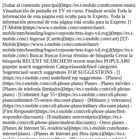
[Saltar al contenido principal](https://es.t-mobile.com#content-main)
Visualización de pantalla en TV en curso. Finalizar sesión Toda la
información de esta página está oculta para tu Experto. Toda la
información personal de esta página está oculta para tu Experto. [!
[T-Mobile](https://www.t-mobile.com/content/dam/t-
mobile/ntm/branding/logos/corporate/tmo-logo-v4.svg)](https://es.t-
mobile.com/) Ingresar [Carrito](https://es.t-mobile.com/cart) [![T-
Mobile](https://www.t-mobile.com/content/dam/t-
mobile/ntm/branding/logos/corporate/tmo-logo-v4.svg)](https://es.t-
mobile.com/) Buscar Buscar Enviar término de búsqueda Cerrar la
búsqueda RECENT SEARCHES0 recent searches POPULAR0
popular search suggestions Categoríasundefined categories
Sugerencias0 search suggestions TOP SUGGESTIONS - []
(https://es.t-mobile.com) undefined top suggestions - [Planes]
(https://es.t-mobile.com/cell-phone-plans) Planes - Planes móviles -
[Planes de telefonía ilimitados](https://es.t-mobile.com/cell-phone-
plans) - [Unlimited Age 55+](https://es.t-mobile.com/cell-phone-
plans/unlimited-55-senior-discount-plans) - [Militares y veteranos]
(https://es.t-mobile.com/cell-phone-plans/military-discount-plans) -
[First Responder](https://es.t-mobile.com/cell-phone-plans/first-
responder-discounts) - [Estudiantes universitarios](https://es.t-
mobile.com/cell-phone-plans/student-discounts) - Otros planes -
[Planes de Internet 5G residencial](https://es.t-mobile.com/home-
internet/plans) - [Planes de Internet por fibra óptica](https://es.t-