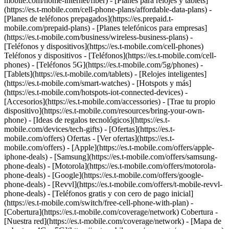
mobile.com/home-internet/fiber) - [Planes para relojes y tablets]
(https://es.t-mobile.com/cell-phone-plans/affordable-data-plans) -
[Planes de teléfonos prepagados](https://es.prepaid.t-
mobile.com/prepaid-plans) - [Planes telefónicos para empresas]
(https://es.t-mobile.com/business/wireless-business-plans) -
[Teléfonos y dispositivos](https://es.t-mobile.com/cell-phones)
Teléfonos y dispositivos - [Teléfonos](https://es.t-mobile.com/cell-
phones) - [Teléfonos 5G](https://es.t-mobile.com/5g/phones) -
[Tablets](https://es.t-mobile.com/tablets) - [Relojes inteligentes]
(https://es.t-mobile.com/smart-watches) - [Hotspots y más]
(https://es.t-mobile.com/hotspots-iot-connected-devices) -
[Accesorios](https://es.t-mobile.com/accessories) - [Trae tu propio
dispositivo](https://es.t-mobile.com/resources/bring-your-own-
phone) - [Ideas de regalos tecnológicos](https://es.t-
mobile.com/devices/tech-gifts) - [Ofertas](https://es.t-
mobile.com/offers) Ofertas - [Ver ofertas](https://es.t-
mobile.com/offers) - [Apple](https://es.t-mobile.com/offers/apple-
iphone-deals) - [Samsung](https://es.t-mobile.com/offers/samsung-
phone-deals) - [Motorola](https://es.t-mobile.com/offers/motorola-
phone-deals) - [Google](https://es.t-mobile.com/offers/google-
phone-deals) - [Revvl](https://es.t-mobile.com/offers/t-mobile-revvl-
phone-deals) - [Teléfonos gratis y con cero de pago inicial]
(https://es.t-mobile.com/switch/free-cell-phone-with-plan) -
[Cobertura](https://es.t-mobile.com/coverage/network) Cobertura -
[Nuestra red](https://es.t-mobile.com/coverage/network) - [Mapa de