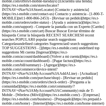
mobile.com/offers/t-mobile-tuesdays) [Encuentra una tienda]
(https://es.t-mobile.com/stores/locator?
INTNAV=tNav%3AStoreLocator) [Contacto y asistencia]
(https://es.t-mobile.com/contact-us) Contacto y asistencia - [1-800-T-
MOBILE](tel:1-800-866-2453) - [Revisar un pedido](https://es.t-
mobile.com/orders/order-status) - [Ayuda y asistencia](https://es.t-
mobile.com/support) - Comparte la pantalla con un Experto [Carrito]
(https://es.t-mobile.com/cart) Buscar Buscar Enviar término de
búsqueda Cerrar la búsqueda RECENT SEARCHES0 recent
searches POPULAR0 popular search suggestions
Categoríasundefined categories Sugerencias0 search suggestions
TOP SUGGESTIONS - [](https://es.t-mobile.com) undefined top
suggestions Mi cuenta [Ingresar](https://es.t-
mobile.com/account/dashboard) [Volver a mi cuenta](https://es.t-
mobile.com/account/dashboard) - [Pagar factura](https://es.t-
mobile.com/bill/summary) - [Agregar](https://es.t-
mobile.com/commerce/device-intent?
INTNAV=tNav%3AMyAccount%3AAddALine) - [Actualizar]
(https://es.t-mobile.com/purchase/shop) - [Revisar un pedido]
(https://es.t-mobile.com/orders/check-order) - [Pregunta a la
comunidad](https://es.t-mobile.com/community/?
INTNAV=tNav%3AMyAccount%3ACommunity) más de T-
Mobile - [Wireless (Móvil)](https://es.t-mobile.com/) - [Empresas]
(https://es.t-mobile.com/business) - [Prepagado](https://es.prepaid.t-
mobile.com/home) - [Internet](https://es.t-mobile.com/home-internet)