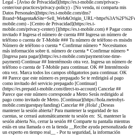
Legal - [Aviso de Privacidad](https://es.t-mobile.com/privacy-
center/our-practices/privacy-policy) - [No venda, ni comparta mis
Datos Personales](https://es.t-mobile.com/dns?
Brand=Magenta&Site=Sell_Web&Origin_URL=https%3A%2F%2F
mobile.com) - [Centro de Privacidad](https://es.t-
mobile.com/privacy-center) [](https://es.t-mobile.com) # Pagar como
invitado # Ingresa el número de cuenta ### Ingresa un número de
teléfono o cuenta de T-Mobile ### Tu número de teléfono es msisdn
Número de teléfono o cuenta * Confirmar número * Necesitamos
más información sobre ti. número de cuenta * Confirmar número *
[Ingresa para pagar](https://es.t-mobile.com/payment/one-time-
payment) Continuar ## Intentémoslo otra vez. Ingresa un número de
teléfono o cuenta de T-Mobile para continuar. OK ## Intentémoslo
otra vez. Marca todos los campos obligatorios para continuar. OK
## Parece que este número es prepagado Se te redirigirá al pago
como invitado del servicio prepagado [Continuar]
(https://es.prepaid.t-mobile.com/direct-to-account) Cancelar ##
Parece que este número corresponde a Metro Serás redirigido al
pago como invitado de Metro. [Continuar](https://hola.metrobyt-
mobile.com/guestpay/landing) Cancelar ## ¡Hola! ¿Deseas
mantener la sesión abierta? Para mantener la seguridad de tus
cuentas, se cerrará automáticamente tu sesión en: Sí, mantener la
sesión abierta No, cerrar la sesión ## Comparte tu pantalla mientras
estás en una llamada o en la tienda __Recibe ayuda personalizada de
un experto en tiempo real__ - Por tu seguridad, la información