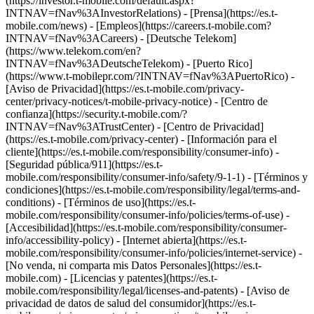
(https://investor.t-mobile.com/default.aspx?
INTNAV=fNav%3AInvestorRelations) - [Prensa](https://es.t-
mobile.com/news) - [Empleos](https://careers.t-mobile.com?
INTNAV=fNav%3ACareers) - [Deutsche Telekom]
(https://www.telekom.com/en?
INTNAV=fNav%3ADeutscheTelekom) - [Puerto Rico]
(https://www.t-mobilepr.com/?INTNAV=fNav%3APuertoRico)
-
[Aviso de Privacidad](https://es.t-mobile.com/privacy-
center/privacy-notices/t-mobile-privacy-notice) - [Centro de
confianza](https://security.t-mobile.com/?
INTNAV=fNav%3ATrustCenter) - [Centro de Privacidad]
(https://es.t-mobile.com/privacy-center) - [Información para el
cliente](https://es.t-mobile.com/responsibility/consumer-info) -
[Seguridad pública/911](https://es.t-
mobile.com/responsibility/consumer-info/safety/9-1-1) - [Términos y
condiciones](https://es.t-mobile.com/responsibility/legal/terms-and-
conditions) - [Términos de uso](https://es.t-
mobile.com/responsibility/consumer-info/policies/terms-of-use) -
[Accesibilidad](https://es.t-mobile.com/responsibility/consumer-
info/accessibility-policy) - [Internet abierta](https://es.t-
mobile.com/responsibility/consumer-info/policies/internet-service) -
[No venda, ni comparta mis Datos Personales](https://es.t-
mobile.com) - [Licencias y patentes](https://es.t-
mobile.com/responsibility/legal/licenses-and-patents) - [Aviso de
privacidad de datos de salud del consumidor](https://es.t-