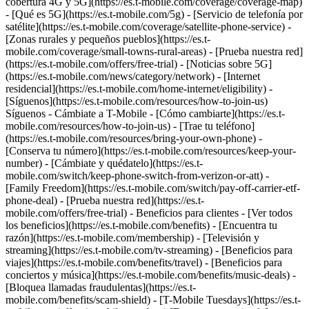
cobertura 4G y 5G](https://es.t-mobile.com/coverage/coverage-map)
- [Qué es 5G](https://es.t-mobile.com/5g) - [Servicio de telefonía por
satélite](https://es.t-mobile.com/coverage/satellite-phone-service) -
[Zonas rurales y pequeños pueblos](https://es.t-
mobile.com/coverage/small-towns-rural-areas) - [Prueba nuestra red]
(https://es.t-mobile.com/offers/free-trial) - [Noticias sobre 5G]
(https://es.t-mobile.com/news/category/network) - [Internet
residencial](https://es.t-mobile.com/home-internet/eligibility) -
[Síguenos](https://es.t-mobile.com/resources/how-to-join-us)
Síguenos - Cámbiate a T-Mobile - [Cómo cambiarte](https://es.t-
mobile.com/resources/how-to-join-us) - [Trae tu teléfono]
(https://es.t-mobile.com/resources/bring-your-own-phone) -
[Conserva tu número](https://es.t-mobile.com/resources/keep-your-
number) - [Cámbiate y quédatelo](https://es.t-
mobile.com/switch/keep-phone-switch-from-verizon-or-att) -
[Family Freedom](https://es.t-mobile.com/switch/pay-off-carrier-etf-
phone-deal) - [Prueba nuestra red](https://es.t-
mobile.com/offers/free-trial) - Beneficios para clientes - [Ver todos
los beneficios](https://es.t-mobile.com/benefits) - [Encuentra tu
razón](https://es.t-mobile.com/membership) - [Televisión y
streaming](https://es.t-mobile.com/tv-streaming) - [Beneficios para
viajes](https://es.t-mobile.com/benefits/travel) - [Beneficios para
conciertos y música](https://es.t-mobile.com/benefits/music-deals) -
[Bloquea llamadas fraudulentas](https://es.t-
mobile.com/benefits/scam-shield) - [T-Mobile Tuesdays](https://es.t-