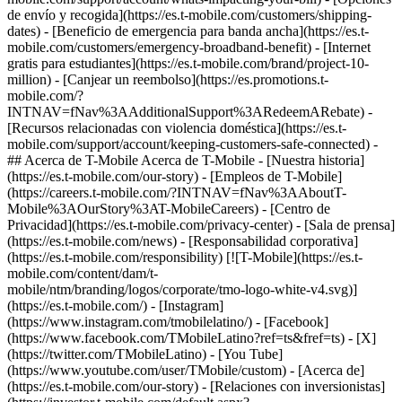
de envío y recogida](https://es.t-mobile.com/customers/shipping-
dates) - [Beneficio de emergencia para banda ancha](https://es.t-
mobile.com/customers/emergency-broadband-benefit) - [Internet
gratis para estudiantes](https://es.t-mobile.com/brand/project-10-
million) - [Canjear un reembolso](https://es.promotions.t-
mobile.com/?
INTNAV=fNav%3AAdditionalSupport%3ARedeemARebate) -
[Recursos relacionadas con violencia doméstica](https://es.t-
mobile.com/support/account/keeping-customers-safe-connected) -
## Acerca de T-Mobile Acerca de T-Mobile - [Nuestra historia]
(https://es.t-mobile.com/our-story) - [Empleos de T-Mobile]
(https://careers.t-mobile.com/?INTNAV=fNav%3AAboutT-
Mobile%3AOurStory%3AT-MobileCareers) - [Centro de
Privacidad](https://es.t-mobile.com/privacy-center) - [Sala de prensa]
(https://es.t-mobile.com/news) - [Responsabilidad corporativa]
(https://es.t-mobile.com/responsibility) [![T-Mobile](https://es.t-
mobile.com/content/dam/t-
mobile/ntm/branding/logos/corporate/tmo-logo-white-v4.svg)]
(https://es.t-mobile.com/) - [Instagram]
(https://www.instagram.com/tmobilelatino/) - [Facebook]
(https://www.facebook.com/TMobileLatino?ref=ts&fref=ts) - [X]
(https://twitter.com/TMobileLatino) - [You Tube]
(https://www.youtube.com/user/TMobile/custom)
- [Acerca de]
(https://es.t-mobile.com/our-story) - [Relaciones con inversionistas]