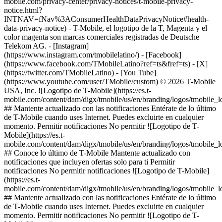
mobile.com/privacy-center/privacy-notices/t-mobile-privacy-
notice.html?
INTNAV=fNav%3AConsumerHealthDataPrivacyNotice#health-
data-privacy-notice) - T-Mobile, el logotipo de la T, Magenta y el
color magenta son marcas comerciales registradas de Deutsche
Telekom AG.
- [Instagram]
(https://www.instagram.com/tmobilelatino/) - [Facebook]
(https://www.facebook.com/TMobileLatino?ref=ts&fref=ts) - [X]
(https://twitter.com/TMobileLatino) - [You Tube]
(https://www.youtube.com/user/TMobile/custom) © 2026 T‑Mobile
USA, Inc. ![Logotipo de T-Mobile](https://es.t-
mobile.com/content/dam/digx/tmobile/us/en/branding/logos/tmobile_
## Mantente actualizado con las notificaciones Entérate de lo último
de T-Mobile cuando uses Internet. Puedes excluirte en cualquier
momento. Permitir notificaciones No permitir ![Logotipo de T-
Mobile](https://es.t-
mobile.com/content/dam/digx/tmobile/us/en/branding/logos/tmobile_
## Conoce lo último de T-Mobile Mantente actualizado con
notificaciones que incluyen ofertas solo para ti Permitir
notificaciones No permitir notificaciones ![Logotipo de T-Mobile]
(https://es.t-
mobile.com/content/dam/digx/tmobile/us/en/branding/logos/tmobile_
## Mantente actualizado con las notificaciones Entérate de lo último
de T-Mobile cuando uses Internet. Puedes excluirte en cualquier
momento. Permitir notificaciones No permitir ![Logotipo de T-