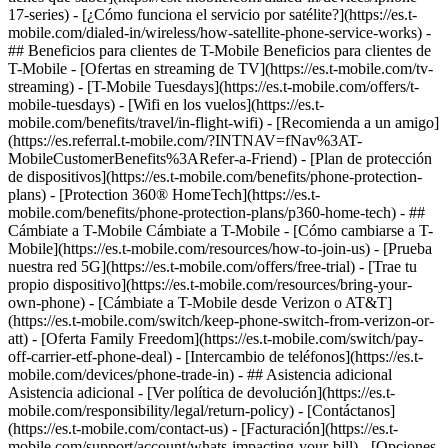
17-series) - [¿Cómo funciona el servicio por satélite?](https://es.t-
mobile.com/dialed-in/wireless/how-satellite-phone-service-works) -
## Beneficios para clientes de T-Mobile Beneficios para clientes de
T-Mobile - [Ofertas en streaming de TV](https://es.t-mobile.com/tv-
streaming) - [T-Mobile Tuesdays](https://es.t-mobile.com/offers/t-
mobile-tuesdays) - [Wifi en los vuelos](https://es.t-
mobile.com/benefits/travel/in-flight-wifi) - [Recomienda a un amigo]
(https://es.referral.t-mobile.com/?INTNAV=fNav%3AT-
MobileCustomerBenefits%3ARefer-a-Friend) - [Plan de protección
de dispositivos](https://es.t-mobile.com/benefits/phone-protection-
plans) - [Protection 360® HomeTech](https://es.t-
mobile.com/benefits/phone-protection-plans/p360-home-tech) - ##
Cámbiate a T-Mobile Cámbiate a T-Mobile - [Cómo cambiarse a T-
Mobile](https://es.t-mobile.com/resources/how-to-join-us) - [Prueba
nuestra red 5G](https://es.t-mobile.com/offers/free-trial) - [Trae tu
propio dispositivo](https://es.t-mobile.com/resources/bring-your-
own-phone) - [Cámbiate a T-Mobile desde Verizon o AT&T]
(https://es.t-mobile.com/switch/keep-phone-switch-from-verizon-or-
att) - [Oferta Family Freedom](https://es.t-mobile.com/switch/pay-
off-carrier-etf-phone-deal) - [Intercambio de teléfonos](https://es.t-
mobile.com/devices/phone-trade-in) - ## Asistencia adicional
Asistencia adicional - [Ver política de devolución](https://es.t-
mobile.com/responsibility/legal/return-policy) - [Contáctanos]
(https://es.t-mobile.com/contact-us) - [Facturación](https://es.t-
mobile.com/support/account/whats-impacting-your-bill) - [Opciones