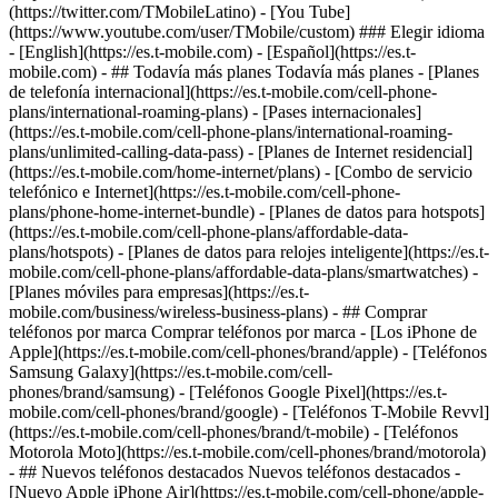
(https://twitter.com/TMobileLatino) - [You Tube]
(https://www.youtube.com/user/TMobile/custom) ### Elegir idioma
- [English](https://es.t-mobile.com) - [Español](https://es.t-
mobile.com)
- ## Todavía más planes Todavía más planes - [Planes
de telefonía internacional](https://es.t-mobile.com/cell-phone-
plans/international-roaming-plans) - [Pases internacionales]
(https://es.t-mobile.com/cell-phone-plans/international-roaming-
plans/unlimited-calling-data-pass) - [Planes de Internet residencial]
(https://es.t-mobile.com/home-internet/plans) - [Combo de servicio
telefónico e Internet](https://es.t-mobile.com/cell-phone-
plans/phone-home-internet-bundle) - [Planes de datos para hotspots]
(https://es.t-mobile.com/cell-phone-plans/affordable-data-
plans/hotspots) - [Planes de datos para relojes inteligente](https://es.t-
mobile.com/cell-phone-plans/affordable-data-plans/smartwatches) -
[Planes móviles para empresas](https://es.t-
mobile.com/business/wireless-business-plans) - ## Comprar
teléfonos por marca Comprar teléfonos por marca - [Los iPhone de
Apple](https://es.t-mobile.com/cell-phones/brand/apple) - [Teléfonos
Samsung Galaxy](https://es.t-mobile.com/cell-
phones/brand/samsung) - [Teléfonos Google Pixel](https://es.t-
mobile.com/cell-phones/brand/google) - [Teléfonos T-Mobile Revvl]
(https://es.t-mobile.com/cell-phones/brand/t-mobile) - [Teléfonos
Motorola Moto](https://es.t-mobile.com/cell-phones/brand/motorola)
- ## Nuevos teléfonos destacados Nuevos teléfonos destacados -
[Nuevo Apple iPhone Air](https://es.t-mobile.com/cell-phone/apple-