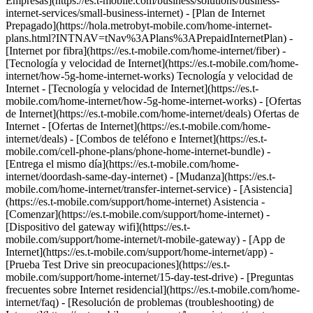
Empresas](https://es.t-mobile.com/business/solutions/business-
internet-services/small-business-internet) - [Plan de Internet
Prepagado](https://hola.metrobyt-mobile.com/home-internet-
plans.html?INTNAV=tNav%3APlans%3APrepaidInternetPlan) -
[Internet por fibra](https://es.t-mobile.com/home-internet/fiber) -
[Tecnología y velocidad de Internet](https://es.t-mobile.com/home-
internet/how-5g-home-internet-works) Tecnología y velocidad de
Internet - [Tecnología y velocidad de Internet](https://es.t-
mobile.com/home-internet/how-5g-home-internet-works) - [Ofertas
de Internet](https://es.t-mobile.com/home-internet/deals) Ofertas de
Internet - [Ofertas de Internet](https://es.t-mobile.com/home-
internet/deals) - [Combos de teléfono e Internet](https://es.t-
mobile.com/cell-phone-plans/phone-home-internet-bundle) -
[Entrega el mismo día](https://es.t-mobile.com/home-
internet/doordash-same-day-internet) - [Mudanza](https://es.t-
mobile.com/home-internet/transfer-internet-service) - [Asistencia]
(https://es.t-mobile.com/support/home-internet) Asistencia -
[Comenzar](https://es.t-mobile.com/support/home-internet) -
[Dispositivo del gateway wifi](https://es.t-
mobile.com/support/home-internet/t-mobile-gateway) - [App de
Internet](https://es.t-mobile.com/support/home-internet/app) -
[Prueba Test Drive sin preocupaciones](https://es.t-
mobile.com/support/home-internet/15-day-test-drive) - [Preguntas
frecuentes sobre Internet residencial](https://es.t-mobile.com/home-
internet/faq) - [Resolución de problemas (troubleshooting) de