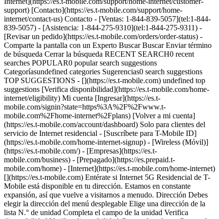
Internet](https://es.t-mobile.com/support/home-internet/customer-
support) [Contacto](https://es.t-mobile.com/support/home-
internet/contact-us) Contacto - [Ventas: 1-844-839-5057](tel:1-844-
839-5057) - [Asistencia: 1-844-275-9310](tel:1-844-275-9311) -
[Revisar un pedido](https://es.t-mobile.com/orders/order-status) -
Comparte la pantalla con un Experto Buscar Buscar Enviar término
de búsqueda Cerrar la búsqueda RECENT SEARCH0 recent
searches POPULAR0 popular search suggestions
Categoríasundefined categories Sugerencias0 search suggestions
TOP SUGGESTIONS - [](https://es.t-mobile.com) undefined top
suggestions [Verifica disponibilidad](https://es.t-mobile.com/home-
internet/eligibility) Mi cuenta [Ingresar](https://es.t-
mobile.com/signin?state=https%3A%2F%2Fwww.t-
mobile.com%2Fhome-internet%2Fplans) [Volver a mi cuenta]
(https://es.t-mobile.com/account/dashboard) Solo para clientes del
servicio de Internet residencial - [Suscríbete para T-Mobile ID]
(https://es.t-mobile.com/home-internet-signup)
- [Wireless (Móvil)](https://es.t-mobile.com/) - [Empresas](https://es.t-mobile.com/business) - [Prepagado](https://es.prepaid.t-mobile.com/home) - [Internet](https://es.t-mobile.com/home-internet) [](https://es.t-mobile.com) Entérate si Internet 5G Residencial de T-Mobile está disponible en tu dirección. Estamos en constante expansión, así que vuelve a visitarnos a menudo. Dirección Debes elegir la dirección del menú desplegable Elige una dirección de la lista N.° de unidad Completa el campo de la unidad Verifica disponibilidad Verifica disponibilidad Conoce los planes Conoce los planes Conoce los planes Conoce los planes Entérate si Internet 5G Residencial de T-Mobile está disponible en tu dirección. Dirección Debes elegir la dirección del menú desplegable Elige una dirección de la lista N.° de unidad Completa el campo de la unidad Verifica disponibilidad Verifica disponibilidad Verifica disponibilidad Conoce los planes Conoce los planes # Obtén nuestras mejores ofertas de Internet 5G residencial.​ Ahorros, beneficios y todo lo bueno esperan por ti. ![Promoción para Internet 5G residencial de T-Mobile: obtén un mes por cuenta nuestra y hasta $200 de reembolso.](https://es.t-mobile.com/sdscene7/is/image/Tmusprod/fg-mou-plus-giftcard-2-11575202:16x9?fmt=png-alpha&qlt=100%2C0&resMode=sharp2&op_usm=1.75%2C0.3%2C2%2C0) SOLO POR TIEMPO LIMITADO ## Obtén un mes por cuenta nuestra, y hasta $200 de reembolso. [Obtén un mes por cuenta nuestra, y hasta $200 de reembolso.](https://es.t-mobile.com) Obtén un mes por cuenta nuestra, y hasta $200 de reembolso. Ahorra en Internet residencial rápido y cámbiate ya a cualquier plan de Internet 5G residencial de T-Mobile. Verifica disponibilidad , opens in a new window Usa el código MONTHONUS al pagar. Más impuestos. Al mes a través de un crédito en la factura. Reembolso mediante una tarjeta virtual de prepago; puede demorar 14 semanas después de la solicitud de reembolso. Las velocidades varían según las características y la gestión de la red local. Ver términos completos ## Obtén un mes por cuenta nuestra, y hasta $200 de reembolso. __Mes por cuenta nuestra:__ con un crédito único en la factura equivalente a la tarifa mensual, más cargos, después del descuento por AutoPago y otros descuentos aplicables. Por tiempo limitado, sujeta a cambio. Requiere una nueva línea de Internet elegible. Ingresa el código promocional al pagar. No transferible. El crédito puede demorar 2 ciclos de facturación. Límite de 2 por cuenta. No se puede combinar con ciertas ofertas o descuentos. __Reembolso:__ por tiempo limitado; sujeto a cambio. Registra el código dentro de los 30 días posteriores a la activación de nueva línea de Internet elegible ($100: Rely; $100: Amplified; $200: All-In). Si se cancelaron líneas de Internet en los últimos 90 días, es posible que deban reactivarse primero. __Hasta $200 a través de una tarjeta virtual de prepago Mastercard__; para usar en línea o en tiendas mediante apps móviles de pago aceptadas; no tiene acceso a dinero en efectivo y vence en 6 meses. __La tarjeta virtual de prepago Mastercard es emitida por Sunrise Banks N.A. o Pathward®, N.A., miembros de FDIC__, conforme a una licencia de MasterCard International Incorporated. Mastercard es una marca comercial registrada y el diseño de los círculos es una marca comercial de Mastercard International Incorporated. Esta tarjeta se puede usar en cualquier lugar donde se acepte Debit Mastercard. El registro, la activación, la aceptación o el uso de esta tarjeta constituyen la aceptación de los términos y condiciones detallados en el contrato de la tarjeta prepagada. __Esta promoción no está relacionada, patrocinada ni respaldada por Mastercard, Sunrise Banks N.A. ni Pathward, N.A.__ Las líneas deben estar activas y al corriente al momento de la emisión de la tarjeta. Máximo de 1/cuenta. No se puede combinar con ciertas ofertas, descuentos o promociones. ![Una mujer trabajando en su laptop en una sala universitaria.](https://es.t-mobile.com/sdscene7/is/image/Tmusprod/Student-at-Desk-12519075:16x9?fmt=jpg&fmt=jpg&qlt=85%2C0&resMode=sharp2&op_usm=1.75%2C0.3%2C2%2C0) COMBO EXCLUSIVO PARA ESTUDIANTES ## Solo $30/mes cada uno para un plan de teléfono para estudiantes e Internet 5G residencial. [Solo $30/mes cada uno para un plan de teléfono para estudiantes e Internet 5G residencial.](https://es.t-mobile.com) Solo $30/mes cada uno para un plan de teléfono para estudiantes e Internet 5G residencial. Obtén 1 línea Essentials Saver con ahorros de Student Perks Y el servicio de Internet 5G residencial más rápido del país por solo $30/mes cada uno. Verifica disponibilidad [Conoce más](https://es.t-mobile.com/cell-phone-plans/student-discounts) __Precios:__ Essentials Saver con Student Perks cuesta $30/mes con AutoPago, más impuestos y cargos. Internet 5G residencial con $20 en créditos en la factura mensual. El __más rápido__ según Ookla® Speedtest®. Ver términos completos ## Solo $30/mes cada uno para un plan de teléfono para estudiantes e Internet 5G residencial. __Essentials Saver con ahorros de Student Perks__ __Es necesario verificar que el titular de la cuenta sea estudiante elegible en un plazo de 45 días, mantener la línea de estudiante activa y volver a verificarlo si se solicita; de lo contrario, el plan pasará a ser Essentials Saver, con un costo adicional de hasta $20 por línea al mes.__ Para clientes nuevos y existentes de T-Mobile que sean estudiantes universitarios actualmente, titulares principales de la cuenta de T-Mobile y mayores de 18 años. Por tiempo limitado; sujeto a cambio. 2 líneas de voz como máximo. El cargo de $35 por conexión del dispositivo se paga al momento de la compra. Se puede requerir aprobación de crédito y depósito. Se aplica un cargo de programas regulatorios y un cargo de recuperación por un total de hasta $4.49 por línea y recargos federales y locales. Consulte los datos sobre banda ancha en es.T-Mobile.com. Se requiere dispositivo con capacidad para ciertas funciones. No se puede combinar con ciertas ofertas. Cambiarse de plan puede ocasionar la pérdida de los beneficios de su plan/función actual; consulte a un representante. Máximo de 2 líneas. Funciones de __llamadas y mensajes de texto ilimitados__ para comunicación directa entre 2 personas; otras funciones (por ejemplo, líneas de conferencias y de chat) podrían costar extra. Mensajes que usan datos y podrían no estar disponibles en el extranjero. __Roaming:__ incluye 200 MB para roaming nacional. Datos de alta velocidad solo en EE. UU.; en México y Canadá, ilimitados a 128 kbps como máximo; para usar datos en otros lugares se requiere compra adicional. Las llamadas desde más de 215 países y destinos, incluso a través de wifi, cuestan $.50/minuto (las llamadas wifi a EE. UU., México y Canadá no tienen cargo). El servicio puede ser cancelado o restringido por uso excesivo de roaming. No es para uso internacional prolongado; debe residir en los Estados Unidos y el uso principal debe ser en nuestra red de Estados Unidos. El dispositivo debe registrarse en nuestra red de EE. UU. antes de utilizarse en el extranjero. __Streaming de videos__ a hasta 2.5 Mbps (SD). La optimización puede afectar la velocidad de descarga de video; no se aplica a las cargas de videos. Para tener el mejor rendimiento, dejar la configuración de resolución predeterminada de las aplicaciones de streaming de video. __Uso compartido de datos__ a la velocidad 3G como máximo. Para clientes que usan más de 50 GB/mes, el uso principal de datos debe ser en un smartphone o tablet. El uso en smartphones y tablets tiene prioridad sobre el uso mediante hotspot móvil (uso compartido de datos), lo cual puede dar como resultado velocidades mayores para los datos usados en smartphones y tablets. Precios con AutoPago para las líneas 1 a 2. El descuento por AutoPago requiere una cuenta bancaria o tarjeta de débito; de lo contrario, el costo será de $5 más por línea al mes. Es posible que no se vea reflejado en la primera factura. __Cobertura__ no disponible en algunas áreas. __Gestión de red:__ el servicio puede __ponerse lento, suspenderse, cancelarse__ o __restringirse__ por mal uso, uso anormal, interferencia con nuestra red o nuestra capacidad de brindar un servicio de calidad a otros usuarios, o por un uso significativo en roaming. El uso en un dispositivo tendrá prioridad sobre el uso a través de la capacidad de enlace, lo que podría brindar velocidades más rápidas al usar los datos en un dispositivo. Detalles en [es.T-Mobile.com/OpenInternet](https://es.t-mobile.com/OpenInternet). Consulte los términos y condiciones (incluida la cláusula de arbitraje) en www.T-Mobile.com para obtener más información. __Internet 5G residencial por $30/mes:__ con $20 en créditos en la factura mensual. Por tiempo limitado, sujeta a cambio. Requiere calificación crediticia elegible, línea de voz Students Perks y nueva línea de Internet. Si se cancelaron líneas de Internet en los últimos 90 días, es posible que deban reactivarse primero. Los créditos pueden demorar hasta 2 ciclos de facturación; __los créditos se suspenderán si se cancelan líneas o se cambia de plan.__ Límite de 1 por cuenta. No se puede combinar con ciertas ofertas o descuentos. __Términos del plan de Internet 5G residencial Rely: si hay congestión, los clientes de este plan podrían notar velocidades más bajas que las de otros clientes e incluso más bajas si usan más de 1.2 TB al mes debido a la priorización de datos.__ No disponible en todas las áreas. Cargo por conexión del dispositivo de $35 a pagar al momento de la compra. Se aplica un cargo mensual de programas regulatorios y un cargo mensual de recuperación por un total de $2.10 por línea, y recargos federales y locales. Ver los datos sobre banda ancha en es.T-Mobile.com. Requiere aprobación de crédito. Solo para el uso residencial con ciertos gateways de T-Mobile en la ubicación proporcionada al momento de la activación; ser