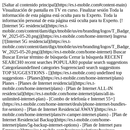
[Saltar al contenido principal](https://es.t-mobile.com#content-main)
Visualización de pantalla en TV en curso. Finalizar sesión Toda la
información de esta página está oculta para tu Experto. Toda la
información personal de esta página está oculta para tu Experto. [!
[Internet 5G residencial](https://es.t-
mobile.com/content/dam/digx/tmobile/us/en/branding/logos/T_
W_2025-05-20.png)](https://es.t-mobile.com/home-internet) Ingresa
[![Internet 5G residencial](https://es.t-
mobile.com/content/dam/digx/tmobile/us/en/branding/logos/T_
W_2025-05-20.png)](https://es.t-mobile.com/home-internet) Buscar
Buscar Enviar término de búsqueda Cerrar la búsqueda RECENT
SEARCH0 recent searches POPULAR0 popular search suggestions
Categoríasundefined categories Sugerencias0 search suggestions
TOP SUGGESTIONS - [](https://es.t-mobile.com) undefined top
suggestions - [Planes](https://es.t-mobile.com/home-internet/plans)
Planes - [Planes de Internet residencial](https://es.t-
mobile.com/home-internet/plans) - [Plan de Internet ALL-IN
residencial](https://es.t-mobile.com/home-internet/plans/all-in-
unlimited-internet-plan) - [Combo de telefonía e Internet 55+]
(https://es.t-mobile.com/home-internet/deals/phone-internet-bundles-
for-seniors) - [Plan de Internet Residencial AWAY](https://es.t-
mobile.com/home-internet/plans/rv-camper-internet-plans) - [Plan de
Internet Residencial Backup](https://es.t-mobile.com/home-
internet/plans/5g-backup-internet-options) - [Plan de Internet para