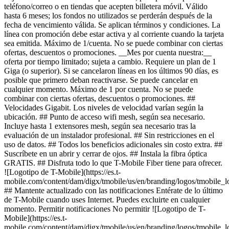
teléfono/correo o en tiendas que acepten billetera móvil. Válido
hasta 6 meses; los fondos no utilizados se perderán después de la
fecha de vencimiento válida. Se aplican términos y condiciones. La
línea con promoción debe estar activa y al corriente cuando la tarjeta
sea emitida. Máximo de 1/cuenta. No se puede combinar con ciertas
ofertas, descuentos o promociones. __Mes por cuenta nuestra:__
oferta por tiempo limitado; sujeta a cambio. Requiere un plan de 1
Giga (o superior). Si se cancelaron líneas en los últimos 90 días, es
posible que primero deban reactivarse. Se puede cancelar en
cualquier momento. Máximo de 1 por cuenta. No se puede
combinar con ciertas ofertas, descuentos o promociones. ##
Velocidades Gigabit. Los niveles de velocidad varían según la
ubicación. ## Punto de acceso wifi mesh, según sea necesario.
Incluye hasta 1 extensores mesh, según sea necesario tras la
evaluación de un instalador profesional. ## Sin restricciones en el
uso de datos. ## Todos los beneficios adicionales sin costo extra. ##
Suscríbete en un abrir y cerrar de ojos. ## Instala la fibra óptica
GRATIS. ## Disfruta todo lo que T-Mobile Fiber tiene para ofrecer.
![Logotipo de T-Mobile](https://es.t-
mobile.com/content/dam/digx/tmobile/us/en/branding/logos/tmobile_
## Mantente actualizado con las notificaciones Entérate de lo último
de T-Mobile cuando uses Internet. Puedes excluirte en cualquier
momento. Permitir notificaciones No permitir ![Logotipo de T-
Mobile](https://es.t-
mobile.com/content/dam/digx/tmobile/us/en/branding/logos/tmobile_