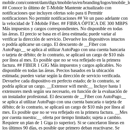
mobile.com/content/dam/digx/tmobile/us/en/branding/logos/tmobile_
## Conoce lo último de T-Mobile Mantente actualizado con
notificaciones que incluyen ofertas solo para ti Permitir
notificaciones No permitir notificaciones ## Ve un paso adelante con
la velocidad de T-Mobile Fiber. ## FIBRA ÓPTICA DE 300 MBPS
Más impuestos y cargos correspondientes. No disponible en todas
las áreas. El precio se basa en el área estimada; puede variar al
verificar la dirección de servicio. Devuelve los dispositivos intactos
o podría aplicarse un cargo. El descuento de __Fiber con
AutoPago__ se aplica al utilizar AutoPago con una cuenta bancaria
o tarjeta de débito; de lo contrario, se aplicará un cargo de $10 más
por línea al mes. Es posible que no se vea reflejado en la primera
factura. ## FIBER 1 GIG Más impuestos y cargos aplicables. No
disponible en todas las áreas. Precios basados ​​en la ubicación
estimada; pueden variar según la dirección de servicio verificada.
Devuelve cada dispositivo en perfecto estado; de lo contrario, se
podría aplicar un cargo. __Extensor wifi mesh:__ Incluye hasta 1
extensores mesh según sea necesario, en función de la evaluación de
un instalador profesional. El descuento de __Fiber con AutoPago__
se aplica al utilizar AutoPago con una cuenta bancaria o tarjeta de
débito; de lo contrario, se aplicará un cargo de $10 más por línea al
mes. Es posible que no se vea reflejado en la primera factura. __Mes
por cuenta nuestra:__ oferta por tiempo limitado; sujeta a cambio.
Requiere un plan de 1 Giga (o superior). Si se cancelaron líneas en
los últimos 90 días, es posible que primero deban reactivarse. Se