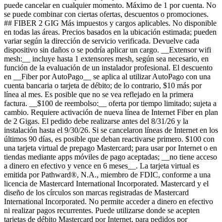
puede cancelar en cualquier momento. Máximo de 1 por cuenta. No
se puede combinar con ciertas ofertas, descuentos o promociones.
## FIBER 2 GIG Más impuestos y cargos aplicables. No disponible
en todas las áreas. Precios basados ​​en la ubicación estimada; pueden
variar según la dirección de servicio verificada. Devuelve cada
dispositivo sin daños o se podría aplicar un cargo. __Extensor wifi
mesh:__ incluye hasta 1 extensores mesh, según sea necesario, en
función de la evaluación de un instalador profesional. El descuento
en __Fiber por AutoPago__ se aplica al utilizar AutoPago con una
cuenta bancaria o tarjeta de débito; de lo contrario, $10 más por
línea al mes. Es posible que no se vea reflejado en la primera
factura. __$100 de reembolso:__ oferta por tiempo limitado; sujeta a
cambio. Requiere activación de nueva línea de Internet Fiber en plan
de 2 Gigas. El pedido debe realizarse antes del 8/31/26 y la
instalación hasta el 9/30/26. Si se cancelaron líneas de Internet en los
últimos 90 días, es posible que deban reactivarse primero. $100 con
una tarjeta virtual de prepago Mastercard; para usar por Internet o en
tiendas mediante apps móviles de pago aceptadas; __no tiene acceso
a dinero en efectivo y vence en 6 meses__. La tarjeta virtual es
emitida por Pathward®, N.A., miembro de FDIC, conforme a una
licencia de Mastercard International Incorporated. Mastercard y el
diseño de los círculos son marcas registradas de Mastercard
International Incorporated. No permite acceder a dinero en efectivo
ni realizar pagos recurrentes. Puede utilizarse donde se acepten
tarjetas de débito Mastercard por Internet, para pedidos por