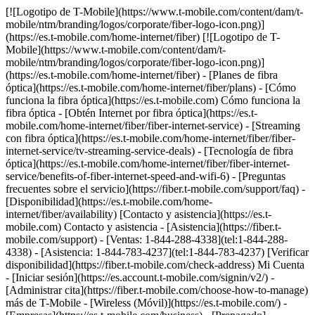
[![Logotipo de T-Mobile](https://www.t-mobile.com/content/dam/t-mobile/ntm/branding/logos/corporate/fiber-logo-icon.png)](https://es.t-mobile.com/home-internet/fiber) [![Logotipo de T-Mobile](https://www.t-mobile.com/content/dam/t-mobile/ntm/branding/logos/corporate/fiber-logo-icon.png)](https://es.t-mobile.com/home-internet/fiber) - [Planes de fibra óptica](https://es.t-mobile.com/home-internet/fiber/plans) - [Cómo funciona la fibra óptica](https://es.t-mobile.com) Cómo funciona la fibra óptica - [Obtén Internet por fibra óptica](https://es.t-mobile.com/home-internet/fiber/fiber-internet-service) - [Streaming con fibra óptica](https://es.t-mobile.com/home-internet/fiber/fiber-internet-service/tv-streaming-service-deals) - [Tecnología de fibra óptica](https://es.t-mobile.com/home-internet/fiber/fiber-internet-service/benefits-of-fiber-internet-speed-and-wifi-6) - [Preguntas frecuentes sobre el servicio](https://fiber.t-mobile.com/support/faq) - [Disponibilidad](https://es.t-mobile.com/home-internet/fiber/availability) [Contacto y asistencia](https://es.t-mobile.com) Contacto y asistencia - [Asistencia](https://fiber.t-mobile.com/support) - [Ventas: 1-844-288-4338](tel:1-844-288-4338) - [Asistencia: 1-844-783-4237](tel:1-844-783-4237) [Verificar disponibilidad](https://fiber.t-mobile.com/check-address) Mi Cuenta - [Iniciar sesión](https://es.account.t-mobile.com/signin/v2/) - [Administrar cita](https://fiber.t-mobile.com/choose-how-to-manage) más de T-Mobile - [Wireless (Móvil)](https://es.t-mobile.com/) - [Empresas](https://es.t-mobile.com/business) - [Prepagado](https://es.prepaid.t-mobile.com/home) - [Internet](https://es.t-mobile.com/home-internet) [](https://es.t-mobile.com) # INTERNET DE T-MOBILE FIBER EN PORT CHARLOTTE, FL ## Ve un paso adelante con la velocidad de T-Mobile Fiber. [Ve un paso adelante con la velocidad de T-Mobile Fiber.](https://es.t-mobile.com) Ve un paso adelante con la velocidad de T-Mobile Fiber. Obtén datos ilimitados, velocidades de carga y descarga de varios gigabits, sin contratos anuales, más el equipo y la instalación incluidos. [Verifica disponibilidad](https://fiber.t-mobile.com/check-address) Los niveles de velocidad varían según la ubicación. ![Rayos magenta.](https://es.t-mobile.com/sdscene7/is/image/Tmusprod/blank-35:4x3?fmt=png&fmt=png-alpha&qlt=100%2C0&resMode=sharp2&op_usm=1.75%2C0.3%2C2%2C0) ## Ve un paso adelante con la velocidad de T-Mobile Fiber. ## Rápido, más rápido o el más rápido: elige la velocidad que mejor se adapte a tus necesidades. ¿Ya eres cliente de T-Mobile? [Ingresa](https://es.account.t-mobile.com/signin/v2/) __Oferta por tiempo limitado__ RÁPIDO ## FIBRA ÓPTICA DE 300 MBPS [FIBRA ÓPTICA DE 300 MBPS](https://es.t-mobile.com) [FIBRA ÓPTICA DE 300 MBPS](https://fiber.t-mobile.com/check-address) FIBRA ÓPTICA DE 300 MBPS Las subidas son tan rápidas como las descargas. [Verifica disponibilidad , opens in a new window](https://fiber.t-mobile.com/check-address) Ver términos completos ![Cuarenta y cinco dólares al mes en Fiber con AutoPago. Más impuestos y cargos.](https://es.t-mobile.com/sdscene7/is/image/Tmusprod/fg-fiber-300-11726750:16x9?fmt=png&fmt=png-alpha&qlt=99%2C0&resMode=sharp2&op_usm=1.75%2C0.3%2C2%2C0) ## FIBRA ÓPTICA DE 300 MBPS Más impuestos y cargos correspondientes. No disponible en todas las áreas. El precio se basa en el área estimada; puede variar al verificar la dirección de servicio. Devuelve los dispositivos intactos o podría aplicarse un cargo. El descuento de __Fiber con AutoPago__ se aplica al utilizar AutoPago con una cuenta bancaria o tarjeta de débito; de lo contrario, se aplicará un cargo de $10 más por línea al mes. Es posible que no se vea reflejado en la primera factura. - ### Funciones y beneficios 100% Internet de fibra óptica Datos ilimitados Enrutador wifi incluido Instalación Incluida Beneficios exclusivos con T-Mobile Tuesdays Obtén un descuento de $10 (se muestra) al inscribirte en AutoPago de Fiber __Obtén un mes por cuenta nuestra__ LA MÁS RÁPIDA ## FIBER 1 GIG [FIBER 1 GIG](https://es.t-mobile.com) [FIBER 1 GIG](https://fiber.t-mobile.com/check-address) FIBER 1 GIG Obtén aún más velocidad y rendimiento en más lugares. [Verifica disponibilidad , opens in a new window](https://fiber.t-mobile.com/check-address) __Mes por cuenta nuestra:__ pasados los primeros 30 días, el plan se renueva automáticamente a la tarifa habitual ($70/mes por 1 Giga), más impuestos y cargos. Ver términos completos ![Sesenta dólares al mes con AutoPago de Fiber; más impuestos y cargos. $70/mes sin el descuento.](https://es.t-mobile.com/sdscene7/is/image/Tmusprod/fg-fiber-1-gig-11726750:16x9?fmt=png&fmt=png-alpha&qlt=99%2C0&resMode=sharp2&op_usm=1.75%2C0.3%2C2%2C0) ## FIBER 1 GIG Más impuestos y cargos aplicables. No disponible en todas las áreas. Precios basados ​​en la ubicación estimada; pueden variar según la dirección de servicio verificada. Devuelve cada dispositivo en perfecto estado; de lo contrario, se podría aplicar un cargo. __Extensor wifi mesh:__ Incluye hasta 1 extensores mesh según sea necesario, en función de la evaluación de un instalador profesional. El descuento de __Fiber con AutoPago__ se aplica al utilizar AutoPago con una cuenta bancaria o tarjeta de débito; de lo contrario, se aplicará un cargo de $10 más por línea al mes. Es posible que no se vea reflejado en la primera factura. __Mes por cuenta nuestra:__ oferta por tiempo limitado; sujeta a cambio. Requiere un plan de 1 Giga (o superior). Si se cancelaron líneas en los últimos 90 días, es posible que primero deban reactivarse. Se puede cancelar en cualquier momento. Máximo de 1 por cuenta. No se puede combinar con ciertas ofertas, descuentos o promociones. - ### Funciones y beneficios 100% Internet de fibra óptica Datos ilimitados Enrutador wifi incluido Instalación Incluida Extensor de red wifi según sea necesario Beneficios exclusivos con T-Mobile Tuesdays Obtén un descuento de $10 (se muestra) al inscribirte en AutoPago de Fiber __Obtén un mes por cuenta nuestra + un reembolso de $100__ LA MÁS RÁPIDA ## FIBER 2 GIG [FIBER 2 GIG](https://es.t-mobile.com) [FIBER 2 GIG](https://fiber.t-mobile.com/check-address) FIBER 2 GIG Administra tu trabajo, entretenimiento y más con nuestras velocidades más rápidas y el wifi más potente. [Verifica disponibilidad , opens in a new window](https://fiber.t-mobile.com/check-address) __Mes por cuenta nuestra:__ pasados los primeros 30 días, el plan se renueva automáticamente a la tarifa habitual ($80/mes por 2 Giga), más impuestos y cargos. __$100 de reembolso:__ vía tarjeta virtual de prepago en un plan elegible. Puede demorar 14 semanas después de la instalación. Ver términos completos ![Setenta dólares al mes con AutoPago de Fiber; más impuestos y cargos. $80/mes sin el descuento.](https://es.t-mobile.com/sdscene7/is/image/Tmusprod/fg-fiber-2-gig-11726750:16x9?fmt=png&fmt=png-alpha&qlt=99%2C0&resMode=sharp2&op_usm=1.75%2C0.3%2C2%2C0) ## FIBER 2 GIG Más impuestos y cargos aplicables. No disponible en todas las áreas. Precios basados ​​en la ubicación estimada; pueden variar según la dirección de servicio verificada. Devuelve cada dispositivo sin daños o se podría aplicar un cargo. __Extensor wifi mesh:__ incluye hasta 1 extensores mesh, según sea necesario, en función de la evaluación de un instalador profesional. El descuento en __Fiber por AutoPago__ se aplica al utilizar AutoPago con una cuenta bancaria o tarjeta de débito; de lo contrario, $10 más por línea al mes. Es posible que no se vea reflejado en la primera factura. __$100 de reembolso:__ oferta por tiempo limitado; sujeta a cambio. Requiere activación de nueva línea de Internet Fiber en plan de 2 Gigas. El pedido debe realizarse antes del 8/31/26 y la instalación hasta el 9/30/26. Si se cancelaron líneas de Internet en los últimos 90 días, es posible que deban reactivarse primero. $100 con una tarjeta virtual de prepago Mastercard; para usar por Internet o en tiendas mediante apps móviles de pago aceptadas; __no tiene acceso a dinero en efectivo y vence en 6 meses__. La tarjeta virtual es emitida por Pathward®, N.A., miembro de FDIC, conforme a una licencia de Mastercard International Incorporated. Mastercard y el diseño de los círculos son marcas registradas de Mastercard International Incorporated. No permite acceder a dinero en efectivo ni realizar pagos recurrentes. Puede utilizarse donde se acepten tarjetas de débito Mastercard por Internet, para pedidos por teléfono/correo o en tiendas que acepten billetera móvil. Válido hasta 6 meses; los fondos no utilizados se perderán después de la fecha de vencimiento válida. Se aplican términos y condiciones. La línea con promoción debe estar activa y al corriente cuando la tarjeta sea emitida. Máximo de 1/cuenta. No se puede combinar con ciertas ofertas, descuentos o promociones. __Mes por cuenta nuestra:__ oferta por tiempo limitado; sujeta a cambio. Requiere un plan de 1 Giga (o superior). Si se cancelaron líneas en los últimos 90 días, es posible que primero deban reactivarse. Se puede cancelar en cualquier momento. Máximo de 1 por cuenta. No se puede combinar con ciertas ofertas, descuentos o promociones. - ### Funciones y beneficios 100% Internet de fibra óptica Datos ilimitados Enrutador wifi incluido Instalación Incluida Extensor de red wifi según sea necesario Beneficios exclusivos con T-Mobile Tuesdays Obtén un descuento de $10 (se muestra) al inscribirte en AutoPago de Fiber [Mas info sobre planes , opens in a new window](https://es.t-mobile.com/home-internet/fiber/plans) ## Descubre los beneficios increíbles del servicio de Internet T-Mobile Fiber en Port Charlotte, FL ## Velocidades Gigabit. Velocidades de carga y descarga de varios gigabits. Ver términos completos ![Ícono de velocidades Gigabit](https://es.t-mobile.com/sdscene7/is/image/Tmusprod/Gi