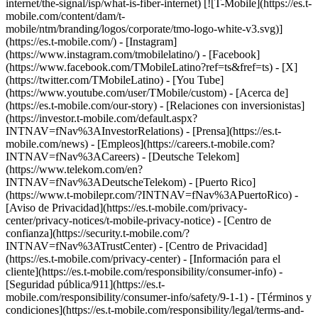
internet/the-signal/isp/what-is-fiber-internet) [![T-Mobile](https://es.t-
mobile.com/content/dam/t-
mobile/ntm/branding/logos/corporate/tmo-logo-white-v3.svg)]
(https://es.t-mobile.com/) - [Instagram]
(https://www.instagram.com/tmobilelatino/) - [Facebook]
(https://www.facebook.com/TMobileLatino?ref=ts&fref=ts) - [X]
(https://twitter.com/TMobileLatino) - [You Tube]
(https://www.youtube.com/user/TMobile/custom)
- [Acerca de]
(https://es.t-mobile.com/our-story) - [Relaciones con inversionistas]
(https://investor.t-mobile.com/default.aspx?
INTNAV=fNav%3AInvestorRelations) - [Prensa](https://es.t-
mobile.com/news) - [Empleos](https://careers.t-mobile.com?
INTNAV=fNav%3ACareers) - [Deutsche Telekom]
(https://www.telekom.com/en?
INTNAV=fNav%3ADeutscheTelekom) - [Puerto Rico]
(https://www.t-mobilepr.com/?INTNAV=fNav%3APuertoRico)
-
[Aviso de Privacidad](https://es.t-mobile.com/privacy-
center/privacy-notices/t-mobile-privacy-notice) - [Centro de
confianza](https://security.t-mobile.com/?
INTNAV=fNav%3ATrustCenter) - [Centro de Privacidad]
(https://es.t-mobile.com/privacy-center) - [Información para el
cliente](https://es.t-mobile.com/responsibility/consumer-info) -
[Seguridad pública/911](https://es.t-
mobile.com/responsibility/consumer-info/safety/9-1-1) - [Términos y
condiciones](https://es.t-mobile.com/responsibility/legal/terms-and-