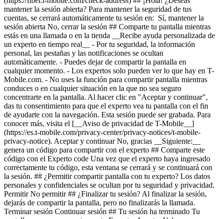
(https://fiber.t-mobile.com/check-address) ## ¡Hola! ¿Deseas
mantener la sesión abierta? Para mantener la seguridad de tus
cuentas, se cerrará automáticamente tu sesión en: Sí, mantener la
sesión abierta No, cerrar la sesión ## Comparte tu pantalla mientras
estás en una llamada o en la tienda __Recibe ayuda personalizada de
un experto en tiempo real__ - Por tu seguridad, la información
personal, las pestañas y las notificaciones se ocultan
automáticamente. - Puedes dejar de compartir la pantalla en
cualquier momento. - Los expertos solo pueden ver lo que hay en T-
Mobile.com. - No uses la función para compartir pantalla mientras
conduces o en cualquier situación en la que no sea seguro
concentrarte en la pantalla. Al hacer clic en "Aceptar y continuar",
das tu consentimiento para que el experto vea tu pantalla con el fin
de ayudarte con la navegación. Esta sesión puede ser grabada. Para
conocer más, visita el [__Aviso de privacidad de T-Mobile__]
(https://es.t-mobile.com/privacy-center/privacy-notices/t-mobile-
privacy-notice). Aceptar y continuar No, gracias __Siguiente:__
genera un código para compartir con el experto ## Comparte este
código con el Experto code Una vez que el experto haya ingresado
correctamente tu código, esta ventana se cerrará y se continuará con
la sesión. ## ¿Permitir compartir pantalla con tu experto? Los datos
personales y confidenciales se ocultan por tu seguridad y privacidad.
Permitir No permitir ## ¿Finalizar tu sesión? Al finalizar la sesión,
dejarás de compartir la pantalla, pero no finalizarás la llamada.
Terminar sesión Continuar sesión ## Tu sesión ha terminado Tu