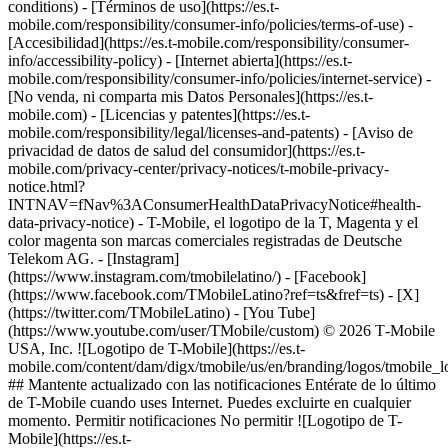
conditions) - [Términos de uso](https://es.t-
mobile.com/responsibility/consumer-info/policies/terms-of-use) -
[Accesibilidad](https://es.t-mobile.com/responsibility/consumer-
info/accessibility-policy) - [Internet abierta](https://es.t-
mobile.com/responsibility/consumer-info/policies/internet-service) -
[No venda, ni comparta mis Datos Personales](https://es.t-
mobile.com) - [Licencias y patentes](https://es.t-
mobile.com/responsibility/legal/licenses-and-patents) - [Aviso de
privacidad de datos de salud del consumidor](https://es.t-
mobile.com/privacy-center/privacy-notices/t-mobile-privacy-
notice.html?
INTNAV=fNav%3AConsumerHealthDataPrivacyNotice#health-
data-privacy-notice) - T-Mobile, el logotipo de la T, Magenta y el
color magenta son marcas comerciales registradas de Deutsche
Telekom AG.
- [Instagram]
(https://www.instagram.com/tmobilelatino/) - [Facebook]
(https://www.facebook.com/TMobileLatino?ref=ts&fref=ts) - [X]
(https://twitter.com/TMobileLatino) - [You Tube]
(https://www.youtube.com/user/TMobile/custom) © 2026 T‑Mobile
USA, Inc. ![Logotipo de T-Mobile](https://es.t-
mobile.com/content/dam/digx/tmobile/us/en/branding/logos/tmobile_
## Mantente actualizado con las notificaciones Entérate de lo último
de T-Mobile cuando uses Internet. Puedes excluirte en cualquier
momento. Permitir notificaciones No permitir ![Logotipo de T-
Mobile](https://es.t-