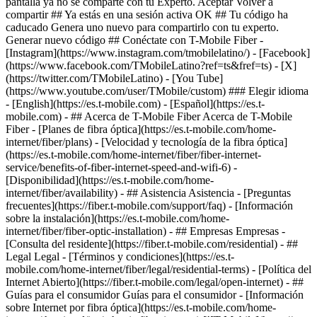
pantalla ya no se comparte con tu Experto. Aceptar Volver a
compartir ## Ya estás en una sesión activa OK ## Tu código ha
caducado Genera uno nuevo para compartirlo con tu experto.
Generar nuevo código ## Conéctate con T-Mobile Fiber -
[Instagram](https://www.instagram.com/tmobilelatino/) - [Facebook]
(https://www.facebook.com/TMobileLatino?ref=ts&fref=ts) - [X]
(https://twitter.com/TMobileLatino) - [You Tube]
(https://www.youtube.com/user/TMobile/custom) ### Elegir idioma
- [English](https://es.t-mobile.com) - [Español](https://es.t-
mobile.com)
- ## Acerca de T-Mobile Fiber Acerca de T-Mobile
Fiber - [Planes de fibra óptica](https://es.t-mobile.com/home-
internet/fiber/plans) - [Velocidad y tecnología de la fibra óptica]
(https://es.t-mobile.com/home-internet/fiber/fiber-internet-
service/benefits-of-fiber-internet-speed-and-wifi-6) -
[Disponibilidad](https://es.t-mobile.com/home-
internet/fiber/availability) - ## Asistencia Asistencia - [Preguntas
frecuentes](https://fiber.t-mobile.com/support/faq) - [Información
sobre la instalación](https://es.t-mobile.com/home-
internet/fiber/fiber-optic-installation) - ## Empresas Empresas -
[Consulta del residente](https://fiber.t-mobile.com/residential) - ##
Legal Legal - [Términos y condiciones](https://es.t-
mobile.com/home-internet/fiber/legal/residential-terms) - [Política del
Internet Abierto](https://fiber.t-mobile.com/legal/open-internet) - ##
Guías para el consumidor Guías para el consumidor - [Información
sobre Internet por fibra óptica](https://es.t-mobile.com/home-