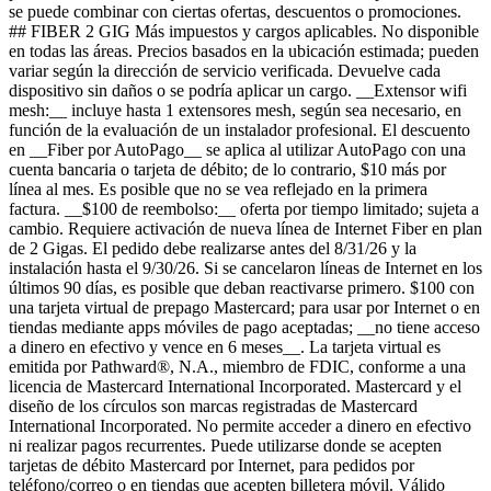
se puede combinar con ciertas ofertas, descuentos o promociones.
## FIBER 2 GIG Más impuestos y cargos aplicables. No disponible
en todas las áreas. Precios basados ​​en la ubicación estimada; pueden
variar según la dirección de servicio verificada. Devuelve cada
dispositivo sin daños o se podría aplicar un cargo. __Extensor wifi
mesh:__ incluye hasta 1 extensores mesh, según sea necesario, en
función de la evaluación de un instalador profesional. El descuento
en __Fiber por AutoPago__ se aplica al utilizar AutoPago con una
cuenta bancaria o tarjeta de débito; de lo contrario, $10 más por
línea al mes. Es posible que no se vea reflejado en la primera
factura. __$100 de reembolso:__ oferta por tiempo limitado; sujeta a
cambio. Requiere activación de nueva línea de Internet Fiber en plan
de 2 Gigas. El pedido debe realizarse antes del 8/31/26 y la
instalación hasta el 9/30/26. Si se cancelaron líneas de Internet en los
últimos 90 días, es posible que deban reactivarse primero. $100 con
una tarjeta virtual de prepago Mastercard; para usar por Internet o en
tiendas mediante apps móviles de pago aceptadas; __no tiene acceso
a dinero en efectivo y vence en 6 meses__. La tarjeta virtual es
emitida por Pathward®, N.A., miembro de FDIC, conforme a una
licencia de Mastercard International Incorporated. Mastercard y el
diseño de los círculos son marcas registradas de Mastercard
International Incorporated. No permite acceder a dinero en efectivo
ni realizar pagos recurrentes. Puede utilizarse donde se acepten
tarjetas de débito Mastercard por Internet, para pedidos por
teléfono/correo o en tiendas que acepten billetera móvil. Válido