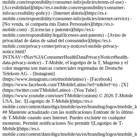
mobile.com/responsibility/consumer-info/policies/terms-of-use) -
[Accesibilidad](https://es.t-mobile.com/responsibility/consumer-
info/accessibility-policy) - [Internet abierta](https://es.t-
mobile.com/responsibility/consumer-info/policies/internet-service) -
[No venda, ni comparta mis Datos Personales](https://es.t-
mobile.com) - [Licencias y patentes](https://es.t-
mobile.com/responsibility/legal/licenses-and-patents) - [Aviso de
privacidad de datos de salud del consumidor](https://es.t-
mobile.com/privacy-center/privacy-notices/t-mobile-privacy-
notice.html?
INTNAV=fNav%3AConsumerHealthDataPrivacyNotice#health-
data-privacy-notice) - T-Mobile, el logotipo de la T, Magenta y el
color magenta son marcas comerciales registradas de Deutsche
Telekom AG.
- [Instagram]
(https://www.instagram.com/tmobilelatino/) - [Facebook]
(https://www.facebook.com/TMobileLatino?ref=ts&fref=ts) - [X]
(https://twitter.com/TMobileLatino) - [You Tube]
(https://www.youtube.com/user/TMobile/custom) © 2026 T‑Mobile
USA, Inc. ![Logotipo de T-Mobile](https://es.t-
mobile.com/content/dam/digx/tmobile/us/en/branding/logos/tmobile_
## Mantente actualizado con las notificaciones Entérate de lo último
de T-Mobile cuando uses Internet. Puedes excluirte en cualquier
momento. Permitir notificaciones No permitir ![Logotipo de T-
Mobile](https://es.t-
mobile.com/content/dam/digx/tmobile/us/en/branding/logos/tmobile_