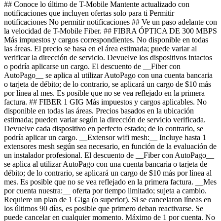
## Conoce lo último de T-Mobile Mantente actualizado con
notificaciones que incluyen ofertas solo para ti Permitir
notificaciones No permitir notificaciones ## Ve un paso adelante con
la velocidad de T-Mobile Fiber. ## FIBRA ÓPTICA DE 300 MBPS
Más impuestos y cargos correspondientes. No disponible en todas
las áreas. El precio se basa en el área estimada; puede variar al
verificar la dirección de servicio. Devuelve los dispositivos intactos
o podría aplicarse un cargo. El descuento de __Fiber con
AutoPago__ se aplica al utilizar AutoPago con una cuenta bancaria
o tarjeta de débito; de lo contrario, se aplicará un cargo de $10 más
por línea al mes. Es posible que no se vea reflejado en la primera
factura. ## FIBER 1 GIG Más impuestos y cargos aplicables. No
disponible en todas las áreas. Precios basados ​​en la ubicación
estimada; pueden variar según la dirección de servicio verificada.
Devuelve cada dispositivo en perfecto estado; de lo contrario, se
podría aplicar un cargo. __Extensor wifi mesh:__ Incluye hasta 1
extensores mesh según sea necesario, en función de la evaluación de
un instalador profesional. El descuento de __Fiber con AutoPago__
se aplica al utilizar AutoPago con una cuenta bancaria o tarjeta de
débito; de lo contrario, se aplicará un cargo de $10 más por línea al
mes. Es posible que no se vea reflejado en la primera factura. __Mes
por cuenta nuestra:__ oferta por tiempo limitado; sujeta a cambio.
Requiere un plan de 1 Giga (o superior). Si se cancelaron líneas en
los últimos 90 días, es posible que primero deban reactivarse. Se
puede cancelar en cualquier momento. Máximo de 1 por cuenta. No