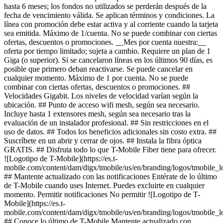
hasta 6 meses; los fondos no utilizados se perderán después de la
fecha de vencimiento válida. Se aplican términos y condiciones. La
línea con promoción debe estar activa y al corriente cuando la tarjeta
sea emitida. Máximo de 1/cuenta. No se puede combinar con ciertas
ofertas, descuentos o promociones. __Mes por cuenta nuestra:__
oferta por tiempo limitado; sujeta a cambio. Requiere un plan de 1
Giga (o superior). Si se cancelaron líneas en los últimos 90 días, es
posible que primero deban reactivarse. Se puede cancelar en
cualquier momento. Máximo de 1 por cuenta. No se puede
combinar con ciertas ofertas, descuentos o promociones. ##
Velocidades Gigabit. Los niveles de velocidad varían según la
ubicación. ## Punto de acceso wifi mesh, según sea necesario.
Incluye hasta 1 extensores mesh, según sea necesario tras la
evaluación de un instalador profesional. ## Sin restricciones en el
uso de datos. ## Todos los beneficios adicionales sin costo extra. ##
Suscríbete en un abrir y cerrar de ojos. ## Instala la fibra óptica
GRATIS. ## Disfruta todo lo que T-Mobile Fiber tiene para ofrecer.
![Logotipo de T-Mobile](https://es.t-
mobile.com/content/dam/digx/tmobile/us/en/branding/logos/tmobile_
## Mantente actualizado con las notificaciones Entérate de lo último
de T-Mobile cuando uses Internet. Puedes excluirte en cualquier
momento. Permitir notificaciones No permitir ![Logotipo de T-
Mobile](https://es.t-
mobile.com/content/dam/digx/tmobile/us/en/branding/logos/tmobile_
## Conoce lo último de T-Mobile Mantente actualizado con