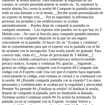
mantener la sesión abierta? Para mantener la seguridad de tus
cuentas, se cerrará automáticamente tu sesión en: Sí, mantener la
sesión abierta No, cerrar la sesión ## Comparte tu pantalla mientras
estás en una llamada o en la tienda __Recibe ayuda personalizada de
un experto en tiempo real__ - Por tu seguridad, la información
personal, las pestañas y las notificaciones se ocultan
automáticamente. - Puedes dejar de compartir la pantalla en
cualquier momento. - Los expertos solo pueden ver lo que hay en T-
Mobile.com. - No uses la función para compartir pantalla mientras
conduces o en cualquier situación en la que no sea seguro
concentrarte en la pantalla. Al hacer clic en "Aceptar y continuar",
das tu consentimiento para que el experto vea tu pantalla con el fin
de ayudarte con la navegación. Esta sesión puede ser grabada. Para
conocer más, visita el [__Aviso de privacidad de T-Mobile__]
(https://es.t-mobile.com/privacy-center/privacy-notices/t-mobile-
privacy-notice). Aceptar y continuar No, gracias __Siguiente:__
genera un código para compartir con el experto ## Comparte este
código con el Experto code Una vez que el experto haya ingresado
correctamente tu código, esta ventana se cerrará y se continuará con
la sesión. ## ¿Permitir compartir pantalla con tu experto? Los datos
personales y confidenciales se ocultan por tu seguridad y privacidad.
Permitir No permitir ## ¿Finalizar tu sesión? Al finalizar la sesión,
dejarás de compartir la pantalla, pero no finalizarás la llamada.
Terminar sesión Continuar sesión ## Tu sesión ha terminado Tu
pantalla ya no se comparte con tu Experto. Aceptar Volver a