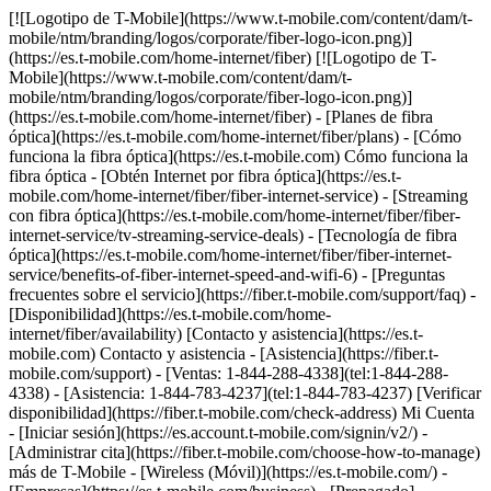
[![Logotipo de T-Mobile](https://www.t-mobile.com/content/dam/t-mobile/ntm/branding/logos/corporate/fiber-logo-icon.png)](https://es.t-mobile.com/home-internet/fiber) [![Logotipo de T-Mobile](https://www.t-mobile.com/content/dam/t-mobile/ntm/branding/logos/corporate/fiber-logo-icon.png)](https://es.t-mobile.com/home-internet/fiber) - [Planes de fibra óptica](https://es.t-mobile.com/home-internet/fiber/plans) - [Cómo funciona la fibra óptica](https://es.t-mobile.com) Cómo funciona la fibra óptica - [Obtén Internet por fibra óptica](https://es.t-mobile.com/home-internet/fiber/fiber-internet-service) - [Streaming con fibra óptica](https://es.t-mobile.com/home-internet/fiber/fiber-internet-service/tv-streaming-service-deals) - [Tecnología de fibra óptica](https://es.t-mobile.com/home-internet/fiber/fiber-internet-service/benefits-of-fiber-internet-speed-and-wifi-6) - [Preguntas frecuentes sobre el servicio](https://fiber.t-mobile.com/support/faq) - [Disponibilidad](https://es.t-mobile.com/home-internet/fiber/availability) [Contacto y asistencia](https://es.t-mobile.com) Contacto y asistencia - [Asistencia](https://fiber.t-mobile.com/support) - [Ventas: 1-844-288-4338](tel:1-844-288-4338) - [Asistencia: 1-844-783-4237](tel:1-844-783-4237) [Verificar disponibilidad](https://fiber.t-mobile.com/check-address) Mi Cuenta - [Iniciar sesión](https://es.account.t-mobile.com/signin/v2/) - [Administrar cita](https://fiber.t-mobile.com/choose-how-to-manage) más de T-Mobile - [Wireless (Móvil)](https://es.t-mobile.com/) - [Empresas](https://es.t-mobile.com/business) - [Prepagado](https://es.prepaid.t-mobile.com/home) - [Internet](https://es.t-mobile.com/home-internet) [](https://es.t-mobile.com) # INTERNET DE T-MOBILE FIBER EN CUMMING, GA ## Ve un paso adelante con la velocidad de T-Mobile Fiber. [Ve un paso adelante con la velocidad de T-Mobile Fiber.](https://es.t-mobile.com) Ve un paso adelante con la velocidad de T-Mobile Fiber. Obtén datos ilimitados, velocidades de carga y descarga de varios gigabits, sin contratos anuales, más el equipo y la instalación incluidos. [Verifica disponibilidad](https://fiber.t-mobile.com/check-address) Los niveles de velocidad varían según la ubicación. ![Rayos magenta.](https://es.t-mobile.com/sdscene7/is/image/Tmusprod/blank-35:4x3?fmt=png&fmt=png-alpha&qlt=100%2C0&resMode=sharp2&op_usm=1.75%2C0.3%2C2%2C0) ## Ve un paso adelante con la velocidad de T-Mobile Fiber. ## Rápido, más rápido o el más rápido: elige la velocidad que mejor se adapte a tus necesidades. ¿Ya eres cliente de T-Mobile? [Ingresa](https://es.account.t-mobile.com/signin/v2/) __Oferta por tiempo limitado__ RÁPIDO ## FIBRA ÓPTICA DE 300 MBPS [FIBRA ÓPTICA DE 300 MBPS](https://es.t-mobile.com) [FIBRA ÓPTICA DE 300 MBPS](https://fiber.t-mobile.com/check-address) FIBRA ÓPTICA DE 300 MBPS Las subidas son tan rápidas como las descargas. [Verifica disponibilidad , opens in a new window](https://fiber.t-mobile.com/check-address) Ver términos completos ![Cuarenta y cinco dólares al mes en Fiber con AutoPago. Más impuestos y cargos.](https://es.t-mobile.com/sdscene7/is/image/Tmusprod/fg-fiber-300-11726750:16x9?fmt=png&fmt=png-alpha&qlt=99%2C0&resMode=sharp2&op_usm=1.75%2C0.3%2C2%2C0) ## FIBRA ÓPTICA DE 300 MBPS Más impuestos y cargos correspondientes. No disponible en todas las áreas. El precio se basa en el área estimada; puede variar al verificar la dirección de servicio. Devuelve los dispositivos intactos o podría aplicarse un cargo. El descuento de __Fiber con AutoPago__ se aplica al utilizar AutoPago con una cuenta bancaria o tarjeta de débito; de lo contrario, se aplicará un cargo de $10 más por línea al mes. Es posible que no se vea reflejado en la primera factura. - ### Funciones y beneficios 100% Internet de fibra óptica Datos ilimitados Enrutador wifi incluido Instalación Incluida Beneficios exclusivos con T-Mobile Tuesdays Obtén un descuento de $10 (se muestra) al inscribirte en AutoPago de Fiber __Obtén un mes por cuenta nuestra__ LA MÁS RÁPIDA ## FIBER 1 GIG [FIBER 1 GIG](https://es.t-mobile.com) [FIBER 1 GIG](https://fiber.t-mobile.com/check-address) FIBER 1 GIG Obtén aún más velocidad y rendimiento en más lugares. [Verifica disponibilidad , opens in a new window](https://fiber.t-mobile.com/check-address) __Mes por cuenta nuestra:__ pasados los primeros 30 días, el plan se renueva automáticamente a la tarifa habitual ($70/mes por 1 Giga), más impuestos y cargos. Ver términos completos ![Sesenta dólares al mes con AutoPago de Fiber; más impuestos y cargos. $70/mes sin el descuento.](https://es.t-mobile.com/sdscene7/is/image/Tmusprod/fg-fiber-1-gig-11726750:16x9?fmt=png&fmt=png-alpha&qlt=99%2C0&resMode=sharp2&op_usm=1.75%2C0.3%2C2%2C0) ## FIBER 1 GIG Más impuestos y cargos aplicables. No disponible en todas las áreas. Precios basados ​​en la ubicación estimada; pueden variar según la dirección de servicio verificada. Devuelve cada dispositivo en perfecto estado; de lo contrario, se podría aplicar un cargo. __Extensor wifi mesh:__ Incluye hasta 1 extensores mesh según sea necesario, en función de la evaluación de un instalador profesional. El descuento de __Fiber con AutoPago__ se aplica al utilizar AutoPago con una cuenta bancaria o tarjeta de débito; de lo contrario, se aplicará un cargo de $10 más por línea al mes. Es posible que no se vea reflejado en la primera factura. __Mes por cuenta nuestra:__ oferta por tiempo limitado; sujeta a cambio. Requiere un plan de 1 Giga (o superior). Si se cancelaron líneas en los últimos 90 días, es posible que primero deban reactivarse. Se puede cancelar en cualquier momento. Máximo de 1 por cuenta. No se puede combinar con ciertas ofertas, descuentos o promociones. - ### Funciones y beneficios 100% Internet de fibra óptica Datos ilimitados Enrutador wifi incluido Instalación Incluida Extensor de red wifi según sea necesario Beneficios exclusivos con T-Mobile Tuesdays Obtén un descuento de $10 (se muestra) al inscribirte en AutoPago de Fiber __Obtén un mes por cuenta nuestra + un reembolso de $100__ LA MÁS RÁPIDA ## FIBER 2 GIG [FIBER 2 GIG](https://es.t-mobile.com) [FIBER 2 GIG](https://fiber.t-mobile.com/check-address) FIBER 2 GIG Administra tu trabajo, entretenimiento y más con nuestras velocidades más rápidas y el wifi más potente. [Verifica disponibilidad , opens in a new window](https://fiber.t-mobile.com/check-address) __Mes por cuenta nuestra:__ pasados los primeros 30 días, el plan se renueva automáticamente a la tarifa habitual ($80/mes por 2 Giga), más impuestos y cargos. __$100 de reembolso:__ vía tarjeta virtual de prepago en un plan elegible. Puede demorar 14 semanas después de la instalación. Ver términos completos ![Setenta dólares al mes con AutoPago de Fiber; más impuestos y cargos. $80/mes sin el descuento.](https://es.t-mobile.com/sdscene7/is/image/Tmusprod/fg-fiber-2-gig-11726750:16x9?fmt=png&fmt=png-alpha&qlt=99%2C0&resMode=sharp2&op_usm=1.75%2C0.3%2C2%2C0) ## FIBER 2 GIG Más impuestos y cargos aplicables. No disponible en todas las áreas. Precios basados ​​en la ubicación estimada; pueden variar según la dirección de servicio verificada. Devuelve cada dispositivo sin daños o se podría aplicar un cargo. __Extensor wifi mesh:__ incluye hasta 1 extensores mesh, según sea necesario, en función de la evaluación de un instalador profesional. El descuento en __Fiber por AutoPago__ se aplica al utilizar AutoPago con una cuenta bancaria o tarjeta de débito; de lo contrario, $10 más por línea al mes. Es posible que no se vea reflejado en la primera factura. __$100 de reembolso:__ oferta por tiempo limitado; sujeta a cambio. Requiere activación de nueva línea de Internet Fiber en plan de 2 Gigas. El pedido debe realizarse antes del 8/31/26 y la instalación hasta el 9/30/26. Si se cancelaron líneas de Internet en los últimos 90 días, es posible que deban reactivarse primero. $100 con una tarjeta virtual de prepago Mastercard; para usar por Internet o en tiendas mediante apps móviles de pago aceptadas; __no tiene acceso a dinero en efectivo y vence en 6 meses__. La tarjeta virtual es emitida por Pathward®, N.A., miembro de FDIC, conforme a una licencia de Mastercard International Incorporated. Mastercard y el diseño de los círculos son marcas registradas de Mastercard International Incorporated. No permite acceder a dinero en efectivo ni realizar pagos recurrentes. Puede utilizarse donde se acepten tarjetas de débito Mastercard por Internet, para pedidos por teléfono/correo o en tiendas que acepten billetera móvil. Válido hasta 6 meses; los fondos no utilizados se perderán después de la fecha de vencimiento válida. Se aplican términos y condiciones. La línea con promoción debe estar activa y al corriente cuando la tarjeta sea emitida. Máximo de 1/cuenta. No se puede combinar con ciertas ofertas, descuentos o promociones. __Mes por cuenta nuestra:__ oferta por tiempo limitado; sujeta a cambio. Requiere un plan de 1 Giga (o superior). Si se cancelaron líneas en los últimos 90 días, es posible que primero deban reactivarse. Se puede cancelar en cualquier momento. Máximo de 1 por cuenta. No se puede combinar con ciertas ofertas, descuentos o promociones. - ### Funciones y beneficios 100% Internet de fibra óptica Datos ilimitados Enrutador wifi incluido Instalación Incluida Extensor de red wifi según sea necesario Beneficios exclusivos con T-Mobile Tuesdays Obtén un descuento de $10 (se muestra) al inscribirte en AutoPago de Fiber [Mas info sobre planes , opens in a new window](https://es.t-mobile.com/home-internet/fiber/plans) ## Descubre los beneficios increíbles del servicio de Internet T-Mobile Fiber en Cumming, GA ## Velocidades Gigabit. Velocidades de carga y descarga de varios gigabits. Ver términos completos ![Ícono de velocidades Gigabit](https://es.t-mobile.com/sdscene7/is/image/Tmusprod/Gigabit%20Speeds