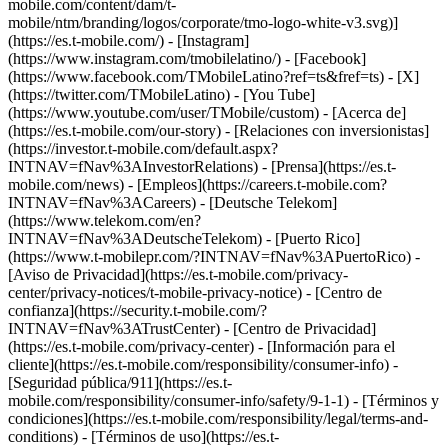
mobile.com/content/dam/t-
mobile/ntm/branding/logos/corporate/tmo-logo-white-v3.svg)]
(https://es.t-mobile.com/) - [Instagram]
(https://www.instagram.com/tmobilelatino/) - [Facebook]
(https://www.facebook.com/TMobileLatino?ref=ts&fref=ts) - [X]
(https://twitter.com/TMobileLatino) - [You Tube]
(https://www.youtube.com/user/TMobile/custom)
- [Acerca de]
(https://es.t-mobile.com/our-story) - [Relaciones con inversionistas]
(https://investor.t-mobile.com/default.aspx?
INTNAV=fNav%3AInvestorRelations) - [Prensa](https://es.t-
mobile.com/news) - [Empleos](https://careers.t-mobile.com?
INTNAV=fNav%3ACareers) - [Deutsche Telekom]
(https://www.telekom.com/en?
INTNAV=fNav%3ADeutscheTelekom) - [Puerto Rico]
(https://www.t-mobilepr.com/?INTNAV=fNav%3APuertoRico)
-
[Aviso de Privacidad](https://es.t-mobile.com/privacy-
center/privacy-notices/t-mobile-privacy-notice) - [Centro de
confianza](https://security.t-mobile.com/?
INTNAV=fNav%3ATrustCenter) - [Centro de Privacidad]
(https://es.t-mobile.com/privacy-center) - [Información para el
cliente](https://es.t-mobile.com/responsibility/consumer-info) -
[Seguridad pública/911](https://es.t-
mobile.com/responsibility/consumer-info/safety/9-1-1) - [Términos y
condiciones](https://es.t-mobile.com/responsibility/legal/terms-and-
conditions) - [Términos de uso](https://es.t-