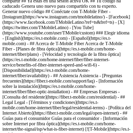
compartir ## Ya estás en una sesión activa OK ## Tu código ha
caducado Genera uno nuevo para compartirlo con tu experto.
Generar nuevo código ## Conéctate con T-Mobile Fiber -
[Instagram](https://www.instagram.com/tmobilelatino/) - [Facebook]
(https://www.facebook.com/TMobileLatino?ref=ts&fref=ts) - [X]
(https://twitter.com/TMobileLatino) - [You Tube]
(https://www.youtube.com/user/TMobile/custom) ### Elegir idioma
- [English](https://es.t-mobile.com) - [Español](https://es.t-
mobile.com)
- ## Acerca de T-Mobile Fiber Acerca de T-Mobile
Fiber - [Planes de fibra óptica](https://es.t-mobile.com/home-
internet/fiber/plans) - [Velocidad y tecnología de la fibra óptica]
(https://es.t-mobile.com/home-internet/fiber/fiber-internet-
service/benefits-of-fiber-internet-speed-and-wifi-6) -
[Disponibilidad](https://es.t-mobile.com/home-
internet/fiber/availability) - ## Asistencia Asistencia - [Preguntas
frecuentes](https://fiber.t-mobile.com/support/faq) - [Información
sobre la instalación](https://es.t-mobile.com/home-
internet/fiber/fiber-optic-installation) - ## Empresas Empresas -
[Consulta del residente](https://fiber.t-mobile.com/residential) - ##
Legal Legal - [Términos y condiciones](https://es.t-
mobile.com/home-internet/fiber/legal/residential-terms) - [Política del
Internet Abierto](https://fiber.t-mobile.com/legal/open-internet) - ##
Guías para el consumidor Guías para el consumidor - [Información
sobre Internet por fibra óptica](https://es.t-mobile.com/home-
internet/the-signal/isp/what-is-fiber-internet) [![T-Mobile](https://es.t-