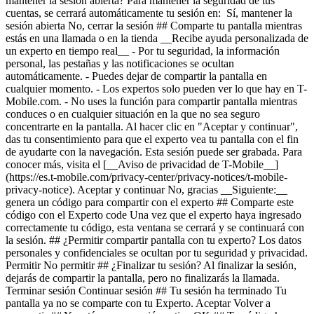
mantener la sesión abierta? Para mantener la seguridad de tus
cuentas, se cerrará automáticamente tu sesión en: Sí, mantener la
sesión abierta No, cerrar la sesión ## Comparte tu pantalla mientras
estás en una llamada o en la tienda __Recibe ayuda personalizada de
un experto en tiempo real__ - Por tu seguridad, la información
personal, las pestañas y las notificaciones se ocultan
automáticamente. - Puedes dejar de compartir la pantalla en
cualquier momento. - Los expertos solo pueden ver lo que hay en T-
Mobile.com. - No uses la función para compartir pantalla mientras
conduces o en cualquier situación en la que no sea seguro
concentrarte en la pantalla. Al hacer clic en "Aceptar y continuar",
das tu consentimiento para que el experto vea tu pantalla con el fin
de ayudarte con la navegación. Esta sesión puede ser grabada. Para
conocer más, visita el [__Aviso de privacidad de T-Mobile__]
(https://es.t-mobile.com/privacy-center/privacy-notices/t-mobile-
privacy-notice). Aceptar y continuar No, gracias __Siguiente:__
genera un código para compartir con el experto ## Comparte este
código con el Experto code Una vez que el experto haya ingresado
correctamente tu código, esta ventana se cerrará y se continuará con
la sesión. ## ¿Permitir compartir pantalla con tu experto? Los datos
personales y confidenciales se ocultan por tu seguridad y privacidad.
Permitir No permitir ## ¿Finalizar tu sesión? Al finalizar la sesión,
dejarás de compartir la pantalla, pero no finalizarás la llamada.
Terminar sesión Continuar sesión ## Tu sesión ha terminado Tu
pantalla ya no se comparte con tu Experto. Aceptar Volver a