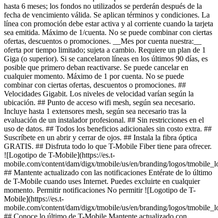
hasta 6 meses; los fondos no utilizados se perderán después de la
fecha de vencimiento válida. Se aplican términos y condiciones. La
línea con promoción debe estar activa y al corriente cuando la tarjeta
sea emitida. Máximo de 1/cuenta. No se puede combinar con ciertas
ofertas, descuentos o promociones. __Mes por cuenta nuestra:__
oferta por tiempo limitado; sujeta a cambio. Requiere un plan de 1
Giga (o superior). Si se cancelaron líneas en los últimos 90 días, es
posible que primero deban reactivarse. Se puede cancelar en
cualquier momento. Máximo de 1 por cuenta. No se puede
combinar con ciertas ofertas, descuentos o promociones. ##
Velocidades Gigabit. Los niveles de velocidad varían según la
ubicación. ## Punto de acceso wifi mesh, según sea necesario.
Incluye hasta 1 extensores mesh, según sea necesario tras la
evaluación de un instalador profesional. ## Sin restricciones en el
uso de datos. ## Todos los beneficios adicionales sin costo extra. ##
Suscríbete en un abrir y cerrar de ojos. ## Instala la fibra óptica
GRATIS. ## Disfruta todo lo que T-Mobile Fiber tiene para ofrecer.
![Logotipo de T-Mobile](https://es.t-
mobile.com/content/dam/digx/tmobile/us/en/branding/logos/tmobile_
## Mantente actualizado con las notificaciones Entérate de lo último
de T-Mobile cuando uses Internet. Puedes excluirte en cualquier
momento. Permitir notificaciones No permitir ![Logotipo de T-
Mobile](https://es.t-
mobile.com/content/dam/digx/tmobile/us/en/branding/logos/tmobile_
## Conoce lo último de T-Mobile Mantente actualizado con