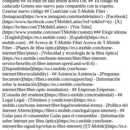
compartir ## Ya estás en una sesión activa OK ## Tu código ha
caducado Genera uno nuevo para compartirlo con tu experto.
Generar nuevo código ## Conéctate con T-Mobile Fiber -
[Instagram](https://www.instagram.com/tmobilelatino/) - [Facebook]
(https://www.facebook.com/TMobileLatino?ref=ts&fref=ts) - [X]
(https://twitter.com/TMobileLatino) - [You Tube]
(https://www.youtube.com/user/TMobile/custom) ### Elegir idioma
- [English](https://es.t-mobile.com) - [Español](https://es.t-
mobile.com)
- ## Acerca de T-Mobile Fiber Acerca de T-Mobile
Fiber - [Planes de fibra óptica](https://es.t-mobile.com/home-
internet/fiber/plans) - [Velocidad y tecnología de la fibra óptica]
(https://es.t-mobile.com/home-internet/fiber/fiber-internet-
service/benefits-of-fiber-internet-speed-and-wifi-6) -
[Disponibilidad](https://es.t-mobile.com/home-
internet/fiber/availability) - ## Asistencia Asistencia - [Preguntas
frecuentes](https://fiber.t-mobile.com/support/faq) - [Información
sobre la instalación](https://es.t-mobile.com/home-
internet/fiber/fiber-optic-installation) - ## Empresas Empresas -
[Consulta del residente](https://fiber.t-mobile.com/residential) - ##
Legal Legal - [Términos y condiciones](https://es.t-
mobile.com/home-internet/fiber/legal/residential-terms) - [Política del
Internet Abierto](https://fiber.t-mobile.com/legal/open-internet) - ##
Guías para el consumidor Guías para el consumidor - [Información
sobre Internet por fibra óptica](https://es.t-mobile.com/home-
internet/the-signal/isp/what-is-fiber-internet) [![T-Mobile](https://es.t-