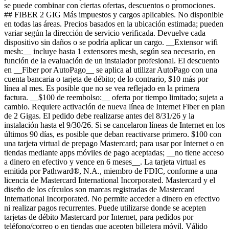
se puede combinar con ciertas ofertas, descuentos o promociones.
## FIBER 2 GIG Más impuestos y cargos aplicables. No disponible
en todas las áreas. Precios basados ​​en la ubicación estimada; pueden
variar según la dirección de servicio verificada. Devuelve cada
dispositivo sin daños o se podría aplicar un cargo. __Extensor wifi
mesh:__ incluye hasta 1 extensores mesh, según sea necesario, en
función de la evaluación de un instalador profesional. El descuento
en __Fiber por AutoPago__ se aplica al utilizar AutoPago con una
cuenta bancaria o tarjeta de débito; de lo contrario, $10 más por
línea al mes. Es posible que no se vea reflejado en la primera
factura. __$100 de reembolso:__ oferta por tiempo limitado; sujeta a
cambio. Requiere activación de nueva línea de Internet Fiber en plan
de 2 Gigas. El pedido debe realizarse antes del 8/31/26 y la
instalación hasta el 9/30/26. Si se cancelaron líneas de Internet en los
últimos 90 días, es posible que deban reactivarse primero. $100 con
una tarjeta virtual de prepago Mastercard; para usar por Internet o en
tiendas mediante apps móviles de pago aceptadas; __no tiene acceso
a dinero en efectivo y vence en 6 meses__. La tarjeta virtual es
emitida por Pathward®, N.A., miembro de FDIC, conforme a una
licencia de Mastercard International Incorporated. Mastercard y el
diseño de los círculos son marcas registradas de Mastercard
International Incorporated. No permite acceder a dinero en efectivo
ni realizar pagos recurrentes. Puede utilizarse donde se acepten
tarjetas de débito Mastercard por Internet, para pedidos por
teléfono/correo o en tiendas que acepten billetera móvil. Válido