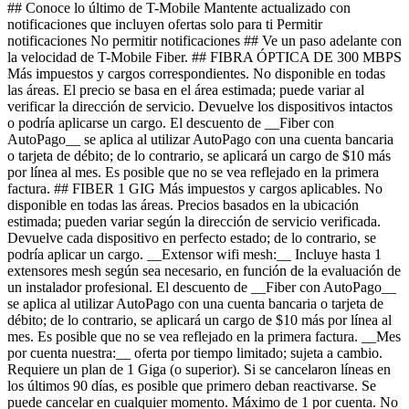
## Conoce lo último de T-Mobile Mantente actualizado con
notificaciones que incluyen ofertas solo para ti Permitir
notificaciones No permitir notificaciones ## Ve un paso adelante con
la velocidad de T-Mobile Fiber. ## FIBRA ÓPTICA DE 300 MBPS
Más impuestos y cargos correspondientes. No disponible en todas
las áreas. El precio se basa en el área estimada; puede variar al
verificar la dirección de servicio. Devuelve los dispositivos intactos
o podría aplicarse un cargo. El descuento de __Fiber con
AutoPago__ se aplica al utilizar AutoPago con una cuenta bancaria
o tarjeta de débito; de lo contrario, se aplicará un cargo de $10 más
por línea al mes. Es posible que no se vea reflejado en la primera
factura. ## FIBER 1 GIG Más impuestos y cargos aplicables. No
disponible en todas las áreas. Precios basados ​​en la ubicación
estimada; pueden variar según la dirección de servicio verificada.
Devuelve cada dispositivo en perfecto estado; de lo contrario, se
podría aplicar un cargo. __Extensor wifi mesh:__ Incluye hasta 1
extensores mesh según sea necesario, en función de la evaluación de
un instalador profesional. El descuento de __Fiber con AutoPago__
se aplica al utilizar AutoPago con una cuenta bancaria o tarjeta de
débito; de lo contrario, se aplicará un cargo de $10 más por línea al
mes. Es posible que no se vea reflejado en la primera factura. __Mes
por cuenta nuestra:__ oferta por tiempo limitado; sujeta a cambio.
Requiere un plan de 1 Giga (o superior). Si se cancelaron líneas en
los últimos 90 días, es posible que primero deban reactivarse. Se
puede cancelar en cualquier momento. Máximo de 1 por cuenta. No