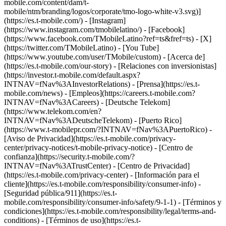
mobile.com/content/dam/t-
mobile/ntm/branding/logos/corporate/tmo-logo-white-v3.svg)]
(https://es.t-mobile.com/) - [Instagram]
(https://www.instagram.com/tmobilelatino/) - [Facebook]
(https://www.facebook.com/TMobileLatino?ref=ts&fref=ts) - [X]
(https://twitter.com/TMobileLatino) - [You Tube]
(https://www.youtube.com/user/TMobile/custom)
- [Acerca de]
(https://es.t-mobile.com/our-story) - [Relaciones con inversionistas]
(https://investor.t-mobile.com/default.aspx?
INTNAV=fNav%3AInvestorRelations) - [Prensa](https://es.t-
mobile.com/news) - [Empleos](https://careers.t-mobile.com?
INTNAV=fNav%3ACareers) - [Deutsche Telekom]
(https://www.telekom.com/en?
INTNAV=fNav%3ADeutscheTelekom) - [Puerto Rico]
(https://www.t-mobilepr.com/?INTNAV=fNav%3APuertoRico)
-
[Aviso de Privacidad](https://es.t-mobile.com/privacy-
center/privacy-notices/t-mobile-privacy-notice) - [Centro de
confianza](https://security.t-mobile.com/?
INTNAV=fNav%3ATrustCenter) - [Centro de Privacidad]
(https://es.t-mobile.com/privacy-center) - [Información para el
cliente](https://es.t-mobile.com/responsibility/consumer-info) -
[Seguridad pública/911](https://es.t-
mobile.com/responsibility/consumer-info/safety/9-1-1) - [Términos y
condiciones](https://es.t-mobile.com/responsibility/legal/terms-and-
conditions) - [Términos de uso](https://es.t-