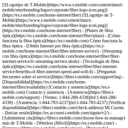
[![Logotipo de T-Mobile](https://www.t-mobile.com/content/dam/t-mobile/ntm/branding/logos/corporate/fiber-logo-icon.png)](https://es.t-mobile.com/home-internet/fiber) [![Logotipo de T-Mobile](https://www.t-mobile.com/content/dam/t-mobile/ntm/branding/logos/corporate/fiber-logo-icon.png)](https://es.t-mobile.com/home-internet/fiber) - [Planes de fibra óptica](https://es.t-mobile.com/home-internet/fiber/plans) - [Cómo funciona la fibra óptica](https://es.t-mobile.com) Cómo funciona la fibra óptica - [Obtén Internet por fibra óptica](https://es.t-mobile.com/home-internet/fiber/fiber-internet-service) - [Streaming con fibra óptica](https://es.t-mobile.com/home-internet/fiber/fiber-internet-service/tv-streaming-service-deals) - [Tecnología de fibra óptica](https://es.t-mobile.com/home-internet/fiber/fiber-internet-service/benefits-of-fiber-internet-speed-and-wifi-6) - [Preguntas frecuentes sobre el servicio](https://fiber.t-mobile.com/support/faq) - [Disponibilidad](https://es.t-mobile.com/home-internet/fiber/availability) [Contacto y asistencia](https://es.t-mobile.com) Contacto y asistencia - [Asistencia](https://fiber.t-mobile.com/support) - [Ventas: 1-844-288-4338](tel:1-844-288-4338) - [Asistencia: 1-844-783-4237](tel:1-844-783-4237) [Verificar disponibilidad](https://fiber.t-mobile.com/check-address) Mi Cuenta - [Iniciar sesión](https://es.account.t-mobile.com/signin/v2/) - [Administrar cita](https://fiber.t-mobile.com/choose-how-to-manage) más de T-Mobile - [Wireless (Móvil)](https://es.t-mobile.com/) - [Empresas](https://es.t-mobile.com/business) - [Prepagado](https://es.prepaid.t-mobile.com/home) - [Internet](https://es.t-mobile.com/home-internet) [](https://es.t-mobile.com) # INTERNET DE T-MOBILE FIBER EN IOWA CITY, IA ## Ve un paso adelante con la velocidad de T-Mobile Fiber. [Ve un paso adelante con la velocidad de T-Mobile Fiber.](https://es.t-mobile.com) Ve un paso adelante con la velocidad de T-Mobile Fiber. Obtén datos ilimitados, velocidades de carga y descarga de varios gigabits, sin contratos anuales, más el equipo y la instalación incluidos. [Verifica disponibilidad](https://fiber.t-mobile.com/check-address) Los niveles de velocidad varían según la ubicación. ![Rayos magenta.](https://es.t-mobile.com/sdscene7/is/image/Tmusprod/blank-35:4x3?fmt=png&fmt=png-alpha&qlt=100%2C0&resMode=sharp2&op_usm=1.75%2C0.3%2C2%2C0) ## Ve un paso adelante con la velocidad de T-Mobile Fiber. ## Rápido, más rápido o el más rápido: elige la velocidad que mejor se adapte a tus necesidades. ¿Ya eres cliente de T-Mobile? [Ingresa](https://es.account.t-mobile.com/signin/v2/) __Oferta por tiempo limitado__ RÁPIDO ## FIBRA ÓPTICA DE 300 MBPS [FIBRA ÓPTICA DE 300 MBPS](https://es.t-mobile.com) [FIBRA ÓPTICA DE 300 MBPS](https://fiber.t-mobile.com/check-address) FIBRA ÓPTICA DE 300 MBPS Las subidas son tan rápidas como las descargas. [Verifica disponibilidad , opens in a new window](https://fiber.t-mobile.com/check-address) Ver términos completos ![Cuarenta y cinco dólares al mes en Fiber con AutoPago. Más impuestos y cargos.](https://es.t-mobile.com/sdscene7/is/image/Tmusprod/fg-fiber-300-11726750:16x9?fmt=png&fmt=png-alpha&qlt=99%2C0&resMode=sharp2&op_usm=1.75%2C0.3%2C2%2C0) ## FIBRA ÓPTICA DE 300 MBPS Más impuestos y cargos correspondientes. No disponible en todas las áreas. El precio se basa en el área estimada; puede variar al verificar la dirección de servicio. Devuelve los dispositivos intactos o podría aplicarse un cargo. El descuento de __Fiber con AutoPago__ se aplica al utilizar AutoPago con una cuenta bancaria o tarjeta de débito; de lo contrario, se aplicará un cargo de $10 más por línea al mes. Es posible que no se vea reflejado en la primera factura. - ### Funciones y beneficios 100% Internet de fibra óptica Datos ilimitados Enrutador wifi incluido Instalación Incluida Beneficios exclusivos con T-Mobile Tuesdays Obtén un descuento de $10 (se muestra) al inscribirte en AutoPago de Fiber __Obtén un mes por cuenta nuestra__ LA MÁS RÁPIDA ## FIBER 1 GIG [FIBER 1 GIG](https://es.t-mobile.com) [FIBER 1 GIG](https://fiber.t-mobile.com/check-address) FIBER 1 GIG Obtén aún más velocidad y rendimiento en más lugares. [Verifica disponibilidad , opens in a new window](https://fiber.t-mobile.com/check-address) __Mes por cuenta nuestra:__ pasados los primeros 30 días, el plan se renueva automáticamente a la tarifa habitual ($70/mes por 1 Giga), más impuestos y cargos. Ver términos completos ![Sesenta dólares al mes con AutoPago de Fiber; más impuestos y cargos. $70/mes sin el descuento.](https://es.t-mobile.com/sdscene7/is/image/Tmusprod/fg-fiber-1-gig-11726750:16x9?fmt=png&fmt=png-alpha&qlt=99%2C0&resMode=sharp2&op_usm=1.75%2C0.3%2C2%2C0) ## FIBER 1 GIG Más impuestos y cargos aplicables. No disponible en todas las áreas. Precios basados ​​en la ubicación estimada; pueden variar según la dirección de servicio verificada. Devuelve cada dispositivo en perfecto estado; de lo contrario, se podría aplicar un cargo. __Extensor wifi mesh:__ Incluye hasta 1 extensores mesh según sea necesario, en función de la evaluación de un instalador profesional. El descuento de __Fiber con AutoPago__ se aplica al utilizar AutoPago con una cuenta bancaria o tarjeta de débito; de lo contrario, se aplicará un cargo de $10 más por línea al mes. Es posible que no se vea reflejado en la primera factura. __Mes por cuenta nuestra:__ oferta por tiempo limitado; sujeta a cambio. Requiere un plan de 1 Giga (o superior). Si se cancelaron líneas en los últimos 90 días, es posible que primero deban reactivarse. Se puede cancelar en cualquier momento. Máximo de 1 por cuenta. No se puede combinar con ciertas ofertas, descuentos o promociones. - ### Funciones y beneficios 100% Internet de fibra óptica Datos ilimitados Enrutador wifi incluido Instalación Incluida Extensor de red wifi según sea necesario Beneficios exclusivos con T-Mobile Tuesdays Obtén un descuento de $10 (se muestra) al inscribirte en AutoPago de Fiber __Obtén un mes por cuenta nuestra + un reembolso de $100__ LA MÁS RÁPIDA ## FIBER 2 GIG [FIBER 2 GIG](https://es.t-mobile.com) [FIBER 2 GIG](https://fiber.t-mobile.com/check-address) FIBER 2 GIG Administra tu trabajo, entretenimiento y más con nuestras velocidades más rápidas y el wifi más potente. [Verifica disponibilidad , opens in a new window](https://fiber.t-mobile.com/check-address) __Mes por cuenta nuestra:__ pasados los primeros 30 días, el plan se renueva automáticamente a la tarifa habitual ($80/mes por 2 Giga), más impuestos y cargos. __$100 de reembolso:__ vía tarjeta virtual de prepago en un plan elegible. Puede demorar 14 semanas después de la instalación. Ver términos completos ![Setenta dólares al mes con AutoPago de Fiber; más impuestos y cargos. $80/mes sin el descuento.](https://es.t-mobile.com/sdscene7/is/image/Tmusprod/fg-fiber-2-gig-11726750:16x9?fmt=png&fmt=png-alpha&qlt=99%2C0&resMode=sharp2&op_usm=1.75%2C0.3%2C2%2C0) ## FIBER 2 GIG Más impuestos y cargos aplicables. No disponible en todas las áreas. Precios basados ​​en la ubicación estimada; pueden variar según la dirección de servicio verificada. Devuelve cada dispositivo sin daños o se podría aplicar un cargo. __Extensor wifi mesh:__ incluye hasta 1 extensores mesh, según sea necesario, en función de la evaluación de un instalador profesional. El descuento en __Fiber por AutoPago__ se aplica al utilizar AutoPago con una cuenta bancaria o tarjeta de débito; de lo contrario, $10 más por línea al mes. Es posible que no se vea reflejado en la primera factura. __$100 de reembolso:__ oferta por tiempo limitado; sujeta a cambio. Requiere activación de nueva línea de Internet Fiber en plan de 2 Gigas. El pedido debe realizarse antes del 8/31/26 y la instalación hasta el 9/30/26. Si se cancelaron líneas de Internet en los últimos 90 días, es posible que deban reactivarse primero. $100 con una tarjeta virtual de prepago Mastercard; para usar por Internet o en tiendas mediante apps móviles de pago aceptadas; __no tiene acceso a dinero en efectivo y vence en 6 meses__. La tarjeta virtual es emitida por Pathward®, N.A., miembro de FDIC, conforme a una licencia de Mastercard International Incorporated. Mastercard y el diseño de los círculos son marcas registradas de Mastercard International Incorporated. No permite acceder a dinero en efectivo ni realizar pagos recurrentes. Puede utilizarse donde se acepten tarjetas de débito Mastercard por Internet, para pedidos por teléfono/correo o en tiendas que acepten billetera móvil. Válido hasta 6 meses; los fondos no utilizados se perderán después de la fecha de vencimiento válida. Se aplican términos y condiciones. La línea con promoción debe estar activa y al corriente cuando la tarjeta sea emitida. Máximo de 1/cuenta. No se puede combinar con ciertas ofertas, descuentos o promociones. __Mes por cuenta nuestra:__ oferta por tiempo limitado; sujeta a cambio. Requiere un plan de 1 Giga (o superior). Si se cancelaron líneas en los últimos 90 días, es posible que primero deban reactivarse. Se puede cancelar en cualquier momento. Máximo de 1 por cuenta. No se puede combinar con ciertas ofertas, descuentos o promociones. - ### Funciones y beneficios 100% Internet de fibra óptica Datos ilimitados Enrutador wifi incluido Instalación Incluida Extensor de red wifi según sea necesario Beneficios exclusivos con T-Mobile Tuesdays Obtén un descuento de $10 (se muestra) al inscribirte en AutoPago de Fiber [Mas info sobre planes , opens in a new window](https://es.t-mobile.com/home-internet/fiber/plans) ## Descubre los beneficios increíbles del servicio de Internet T-Mobile Fiber en Iowa City, IA. ## Velocidades Gigabit. Velocidades de carga y descarga de varios gigabits. Ver términos completos ![Ícono de velocidades Gigabit](https://es.t-mobile.com/sdscene7/is/image/Tmusprod/Gigabit%20S