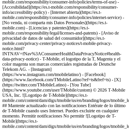
mobile.com/responsibility/consumer-info/policies/terms-of-use) -
[Accesibilidad](https://es.t-mobile.com/responsibility/consumer-
info/accessibility-policy) - [Internet abierta](https://es.t-
mobile.com/responsibility/consumer-info/policies/internet-service) -
[No venda, ni comparta mis Datos Personales](https://es.t-
mobile.com) - [Licencias y patentes](https://es.t-
mobile.com/responsibility/legal/licenses-and-patents) - [Aviso de
privacidad de datos de salud del consumidor](https://es.t-
mobile.com/privacy-center/privacy-notices/t-mobile-privacy-
notice.html?
INTNAV=fNav%3AConsumerHealthDataPrivacyNotice#health-
data-privacy-notice) - T-Mobile, el logotipo de la T, Magenta y el
color magenta son marcas comerciales registradas de Deutsche
Telekom AG.
- [Instagram]
(https://www.instagram.com/tmobilelatino/) - [Facebook]
(https://www.facebook.com/TMobileLatino?ref=ts&fref=ts) - [X]
(https://twitter.com/TMobileLatino) - [You Tube]
(https://www.youtube.com/user/TMobile/custom) © 2026 T‑Mobile
USA, Inc. ![Logotipo de T-Mobile](https://es.t-
mobile.com/content/dam/digx/tmobile/us/en/branding/logos/tmobile_
## Mantente actualizado con las notificaciones Entérate de lo último
de T-Mobile cuando uses Internet. Puedes excluirte en cualquier
momento. Permitir notificaciones No permitir ![Logotipo de T-
Mobile](https://es.t-
mobile.com/content/dam/digx/tmobile/us/en/branding/logos/tmobile_