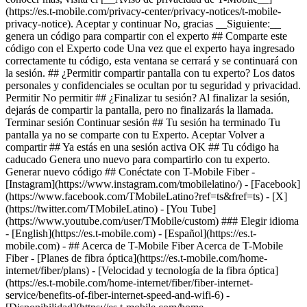
(https://es.t-mobile.com/privacy-center/privacy-notices/t-mobile-
privacy-notice). Aceptar y continuar No, gracias __Siguiente:__
genera un código para compartir con el experto ## Comparte este
código con el Experto code Una vez que el experto haya ingresado
correctamente tu código, esta ventana se cerrará y se continuará con
la sesión. ## ¿Permitir compartir pantalla con tu experto? Los datos
personales y confidenciales se ocultan por tu seguridad y privacidad.
Permitir No permitir ## ¿Finalizar tu sesión? Al finalizar la sesión,
dejarás de compartir la pantalla, pero no finalizarás la llamada.
Terminar sesión Continuar sesión ## Tu sesión ha terminado Tu
pantalla ya no se comparte con tu Experto. Aceptar Volver a
compartir ## Ya estás en una sesión activa OK ## Tu código ha
caducado Genera uno nuevo para compartirlo con tu experto.
Generar nuevo código ## Conéctate con T-Mobile Fiber -
[Instagram](https://www.instagram.com/tmobilelatino/) - [Facebook]
(https://www.facebook.com/TMobileLatino?ref=ts&fref=ts) - [X]
(https://twitter.com/TMobileLatino) - [You Tube]
(https://www.youtube.com/user/TMobile/custom) ### Elegir idioma
- [English](https://es.t-mobile.com) - [Español](https://es.t-
mobile.com)
- ## Acerca de T-Mobile Fiber Acerca de T-Mobile
Fiber - [Planes de fibra óptica](https://es.t-mobile.com/home-
internet/fiber/plans) - [Velocidad y tecnología de la fibra óptica]
(https://es.t-mobile.com/home-internet/fiber/fiber-internet-
service/benefits-of-fiber-internet-speed-and-wifi-6) -