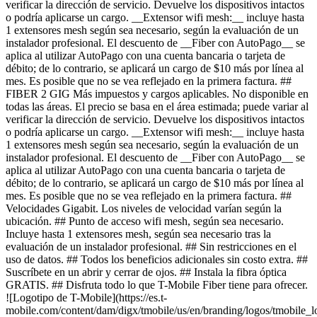
verificar la dirección de servicio. Devuelve los dispositivos intactos
o podría aplicarse un cargo. __Extensor wifi mesh:__ incluye hasta
1 extensores mesh según sea necesario, según la evaluación de un
instalador profesional. El descuento de __Fiber con AutoPago__ se
aplica al utilizar AutoPago con una cuenta bancaria o tarjeta de
débito; de lo contrario, se aplicará un cargo de $10 más por línea al
mes. Es posible que no se vea reflejado en la primera factura. ##
FIBER 2 GIG Más impuestos y cargos aplicables. No disponible en
todas las áreas. El precio se basa en el área estimada; puede variar al
verificar la dirección de servicio. Devuelve los dispositivos intactos
o podría aplicarse un cargo. __Extensor wifi mesh:__ incluye hasta
1 extensores mesh según sea necesario, según la evaluación de un
instalador profesional. El descuento de __Fiber con AutoPago__ se
aplica al utilizar AutoPago con una cuenta bancaria o tarjeta de
débito; de lo contrario, se aplicará un cargo de $10 más por línea al
mes. Es posible que no se vea reflejado en la primera factura. ##
Velocidades Gigabit. Los niveles de velocidad varían según la
ubicación. ## Punto de acceso wifi mesh, según sea necesario.
Incluye hasta 1 extensores mesh, según sea necesario tras la
evaluación de un instalador profesional. ## Sin restricciones en el
uso de datos. ## Todos los beneficios adicionales sin costo extra. ##
Suscríbete en un abrir y cerrar de ojos. ## Instala la fibra óptica
GRATIS. ## Disfruta todo lo que T-Mobile Fiber tiene para ofrecer.
![Logotipo de T-Mobile](https://es.t-
mobile.com/content/dam/digx/tmobile/us/en/branding/logos/tmobile_