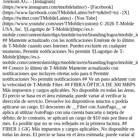
Telekom AG.
- [Instagram]
(https://www.instagram.com/tmobilelatino/) - [Facebook]
(https://www.facebook.com/TMobileLatino?ref=ts&fref=ts) - [X]
(https://twitter.com/TMobileLatino) - [You Tube]
(https://www.youtube.com/user/TMobile/custom) © 2026 T‑Mobile
USA, Inc. ![Logotipo de T-Mobile](https://es.t-
mobile.com/content/dam/digx/tmobile/us/en/branding/logos/tmobile_
## Mantente actualizado con las notificaciones Entérate de lo último
de T-Mobile cuando uses Internet. Puedes excluirte en cualquier
momento. Permitir notificaciones No permitir ![Logotipo de T-
Mobile](https://es.t-
mobile.com/content/dam/digx/tmobile/us/en/branding/logos/tmobile_
## Conoce lo último de T-Mobile Mantente actualizado con
notificaciones que incluyen ofertas solo para ti Permitir
notificaciones No permitir notificaciones ## Ve un paso adelante con
la velocidad de T-Mobile Fiber. ## FIBRA ÓPTICA DE 300 MBPS
Más impuestos y cargos aplicables. No disponible en todas las áreas.
El precio se basa en el área estimada; puede variar al verificar la
dirección de servicio. Devuelve los dispositivos intactos o podría
aplicarse un cargo. El descuento de __Fiber con AutoPago__ se
aplica al utilizar AutoPago con una cuenta bancaria o tarjeta de
débito; de lo contrario, se aplicará un cargo de $10 más por línea al
mes. Es posible que no se vea reflejado en la primera factura. ##
FIBER 1 GIG Más impuestos y cargos aplicables. No disponible en
todas las áreas. El precio se basa en el área estimada; puede variar al