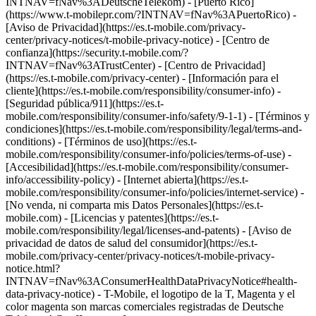
INTNAV=fNav%3ADeutscheTelekom) - [Puerto Rico]
(https://www.t-mobilepr.com/?INTNAV=fNav%3APuertoRico)
-
[Aviso de Privacidad](https://es.t-mobile.com/privacy-
center/privacy-notices/t-mobile-privacy-notice) - [Centro de
confianza](https://security.t-mobile.com/?
INTNAV=fNav%3ATrustCenter) - [Centro de Privacidad]
(https://es.t-mobile.com/privacy-center) - [Información para el
cliente](https://es.t-mobile.com/responsibility/consumer-info) -
[Seguridad pública/911](https://es.t-
mobile.com/responsibility/consumer-info/safety/9-1-1) - [Términos y
condiciones](https://es.t-mobile.com/responsibility/legal/terms-and-
conditions) - [Términos de uso](https://es.t-
mobile.com/responsibility/consumer-info/policies/terms-of-use) -
[Accesibilidad](https://es.t-mobile.com/responsibility/consumer-
info/accessibility-policy) - [Internet abierta](https://es.t-
mobile.com/responsibility/consumer-info/policies/internet-service) -
[No venda, ni comparta mis Datos Personales](https://es.t-
mobile.com) - [Licencias y patentes](https://es.t-
mobile.com/responsibility/legal/licenses-and-patents) - [Aviso de
privacidad de datos de salud del consumidor](https://es.t-
mobile.com/privacy-center/privacy-notices/t-mobile-privacy-
notice.html?
INTNAV=fNav%3AConsumerHealthDataPrivacyNotice#health-
data-privacy-notice) - T-Mobile, el logotipo de la T, Magenta y el
color magenta son marcas comerciales registradas de Deutsche