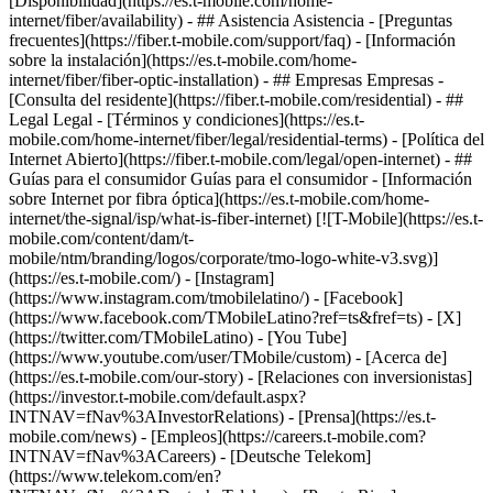
[Disponibilidad](https://es.t-mobile.com/home-
internet/fiber/availability) - ## Asistencia Asistencia - [Preguntas
frecuentes](https://fiber.t-mobile.com/support/faq) - [Información
sobre la instalación](https://es.t-mobile.com/home-
internet/fiber/fiber-optic-installation) - ## Empresas Empresas -
[Consulta del residente](https://fiber.t-mobile.com/residential) - ##
Legal Legal - [Términos y condiciones](https://es.t-
mobile.com/home-internet/fiber/legal/residential-terms) - [Política del
Internet Abierto](https://fiber.t-mobile.com/legal/open-internet) - ##
Guías para el consumidor Guías para el consumidor - [Información
sobre Internet por fibra óptica](https://es.t-mobile.com/home-
internet/the-signal/isp/what-is-fiber-internet) [![T-Mobile](https://es.t-
mobile.com/content/dam/t-
mobile/ntm/branding/logos/corporate/tmo-logo-white-v3.svg)]
(https://es.t-mobile.com/) - [Instagram]
(https://www.instagram.com/tmobilelatino/) - [Facebook]
(https://www.facebook.com/TMobileLatino?ref=ts&fref=ts) - [X]
(https://twitter.com/TMobileLatino) - [You Tube]
(https://www.youtube.com/user/TMobile/custom)
- [Acerca de]
(https://es.t-mobile.com/our-story) - [Relaciones con inversionistas]
(https://investor.t-mobile.com/default.aspx?
INTNAV=fNav%3AInvestorRelations) - [Prensa](https://es.t-
mobile.com/news) - [Empleos](https://careers.t-mobile.com?
INTNAV=fNav%3ACareers) - [Deutsche Telekom]
(https://www.telekom.com/en?