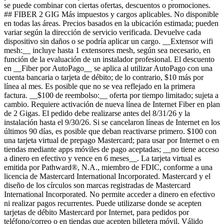
se puede combinar con ciertas ofertas, descuentos o promociones.
## FIBER 2 GIG Más impuestos y cargos aplicables. No disponible
en todas las áreas. Precios basados ​​en la ubicación estimada; pueden
variar según la dirección de servicio verificada. Devuelve cada
dispositivo sin daños o se podría aplicar un cargo. __Extensor wifi
mesh:__ incluye hasta 1 extensores mesh, según sea necesario, en
función de la evaluación de un instalador profesional. El descuento
en __Fiber por AutoPago__ se aplica al utilizar AutoPago con una
cuenta bancaria o tarjeta de débito; de lo contrario, $10 más por
línea al mes. Es posible que no se vea reflejado en la primera
factura. __$100 de reembolso:__ oferta por tiempo limitado; sujeta a
cambio. Requiere activación de nueva línea de Internet Fiber en plan
de 2 Gigas. El pedido debe realizarse antes del 8/31/26 y la
instalación hasta el 9/30/26. Si se cancelaron líneas de Internet en los
últimos 90 días, es posible que deban reactivarse primero. $100 con
una tarjeta virtual de prepago Mastercard; para usar por Internet o en
tiendas mediante apps móviles de pago aceptadas; __no tiene acceso
a dinero en efectivo y vence en 6 meses__. La tarjeta virtual es
emitida por Pathward®, N.A., miembro de FDIC, conforme a una
licencia de Mastercard International Incorporated. Mastercard y el
diseño de los círculos son marcas registradas de Mastercard
International Incorporated. No permite acceder a dinero en efectivo
ni realizar pagos recurrentes. Puede utilizarse donde se acepten
tarjetas de débito Mastercard por Internet, para pedidos por
teléfono/correo o en tiendas que acepten billetera móvil. Válido