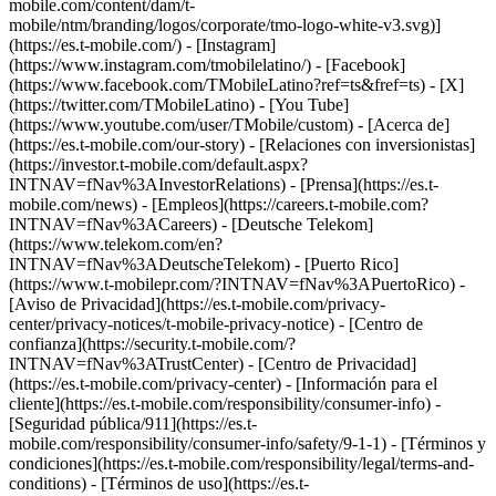
mobile.com/content/dam/t-
mobile/ntm/branding/logos/corporate/tmo-logo-white-v3.svg)]
(https://es.t-mobile.com/) - [Instagram]
(https://www.instagram.com/tmobilelatino/) - [Facebook]
(https://www.facebook.com/TMobileLatino?ref=ts&fref=ts) - [X]
(https://twitter.com/TMobileLatino) - [You Tube]
(https://www.youtube.com/user/TMobile/custom)
- [Acerca de]
(https://es.t-mobile.com/our-story) - [Relaciones con inversionistas]
(https://investor.t-mobile.com/default.aspx?
INTNAV=fNav%3AInvestorRelations) - [Prensa](https://es.t-
mobile.com/news) - [Empleos](https://careers.t-mobile.com?
INTNAV=fNav%3ACareers) - [Deutsche Telekom]
(https://www.telekom.com/en?
INTNAV=fNav%3ADeutscheTelekom) - [Puerto Rico]
(https://www.t-mobilepr.com/?INTNAV=fNav%3APuertoRico)
-
[Aviso de Privacidad](https://es.t-mobile.com/privacy-
center/privacy-notices/t-mobile-privacy-notice) - [Centro de
confianza](https://security.t-mobile.com/?
INTNAV=fNav%3ATrustCenter) - [Centro de Privacidad]
(https://es.t-mobile.com/privacy-center) - [Información para el
cliente](https://es.t-mobile.com/responsibility/consumer-info) -
[Seguridad pública/911](https://es.t-
mobile.com/responsibility/consumer-info/safety/9-1-1) - [Términos y
condiciones](https://es.t-mobile.com/responsibility/legal/terms-and-
conditions) - [Términos de uso](https://es.t-