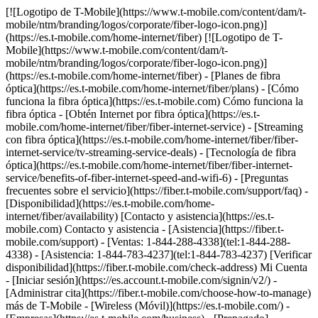
[![Logotipo de T-Mobile](https://www.t-mobile.com/content/dam/t-mobile/ntm/branding/logos/corporate/fiber-logo-icon.png)](https://es.t-mobile.com/home-internet/fiber) [![Logotipo de T-Mobile](https://www.t-mobile.com/content/dam/t-mobile/ntm/branding/logos/corporate/fiber-logo-icon.png)](https://es.t-mobile.com/home-internet/fiber) - [Planes de fibra óptica](https://es.t-mobile.com/home-internet/fiber/plans) - [Cómo funciona la fibra óptica](https://es.t-mobile.com) Cómo funciona la fibra óptica - [Obtén Internet por fibra óptica](https://es.t-mobile.com/home-internet/fiber/fiber-internet-service) - [Streaming con fibra óptica](https://es.t-mobile.com/home-internet/fiber/fiber-internet-service/tv-streaming-service-deals) - [Tecnología de fibra óptica](https://es.t-mobile.com/home-internet/fiber/fiber-internet-service/benefits-of-fiber-internet-speed-and-wifi-6) - [Preguntas frecuentes sobre el servicio](https://fiber.t-mobile.com/support/faq) - [Disponibilidad](https://es.t-mobile.com/home-internet/fiber/availability) [Contacto y asistencia](https://es.t-mobile.com) Contacto y asistencia - [Asistencia](https://fiber.t-mobile.com/support) - [Ventas: 1-844-288-4338](tel:1-844-288-4338) - [Asistencia: 1-844-783-4237](tel:1-844-783-4237) [Verificar disponibilidad](https://fiber.t-mobile.com/check-address) Mi Cuenta - [Iniciar sesión](https://es.account.t-mobile.com/signin/v2/) - [Administrar cita](https://fiber.t-mobile.com/choose-how-to-manage) más de T-Mobile - [Wireless (Móvil)](https://es.t-mobile.com/) - [Empresas](https://es.t-mobile.com/business) - [Prepagado](https://es.prepaid.t-mobile.com/home) - [Internet](https://es.t-mobile.com/home-internet) [](https://es.t-mobile.com) # INTERNET DE T-MOBILE FIBER EN OSWEGO, IL ## Ve un paso adelante con la velocidad de T-Mobile Fiber. [Ve un paso adelante con la velocidad de T-Mobile Fiber.](https://es.t-mobile.com) Ve un paso adelante con la velocidad de T-Mobile Fiber. Obtén datos ilimitados, velocidades de carga y descarga de varios gigabits, sin contratos anuales, más el equipo y la instalación incluidos. [Verifica disponibilidad](https://fiber.t-mobile.com/check-address) Los niveles de velocidad varían según la ubicación. ![Rayos magenta.](https://es.t-mobile.com/sdscene7/is/image/Tmusprod/blank-35:4x3?fmt=png&fmt=png-alpha&qlt=100%2C0&resMode=sharp2&op_usm=1.75%2C0.3%2C2%2C0) ## Ve un paso adelante con la velocidad de T-Mobile Fiber. ## Rápido, más rápido o el más rápido: elige la velocidad que mejor se adapte a tus necesidades. ¿Ya eres cliente de T-Mobile? [Ingresa](https://es.account.t-mobile.com/signin/v2/) __Oferta por tiempo limitado__ RÁPIDO ## FIBRA ÓPTICA DE 300 MBPS [FIBRA ÓPTICA DE 300 MBPS](https://es.t-mobile.com) [FIBRA ÓPTICA DE 300 MBPS](https://fiber.t-mobile.com/check-address) FIBRA ÓPTICA DE 300 MBPS Las subidas son tan rápidas como las descargas. [Verifica disponibilidad , opens in a new window](https://fiber.t-mobile.com/check-address) Ver términos completos ![Cuarenta y cinco dólares al mes en Fiber con AutoPago. Más impuestos y cargos.](https://es.t-mobile.com/sdscene7/is/image/Tmusprod/fg-fiber-300-11726750:16x9?fmt=png&fmt=png-alpha&qlt=99%2C0&resMode=sharp2&op_usm=1.75%2C0.3%2C2%2C0) ## FIBRA ÓPTICA DE 300 MBPS Más impuestos y cargos correspondientes. No disponible en todas las áreas. El precio se basa en el área estimada; puede variar al verificar la dirección de servicio. Devuelve los dispositivos intactos o podría aplicarse un cargo. El descuento de __Fiber con AutoPago__ se aplica al utilizar AutoPago con una cuenta bancaria o tarjeta de débito; de lo contrario, se aplicará un cargo de $10 más por línea al mes. Es posible que no se vea reflejado en la primera factura. - ### Funciones y beneficios 100% Internet de fibra óptica Datos ilimitados Enrutador wifi incluido Instalación Incluida Beneficios exclusivos con T-Mobile Tuesdays Obtén un descuento de $10 (se muestra) al inscribirte en AutoPago de Fiber __Obtén un mes por cuenta nuestra__ LA MÁS RÁPIDA ## FIBER 1 GIG [FIBER 1 GIG](https://es.t-mobile.com) [FIBER 1 GIG](https://fiber.t-mobile.com/check-address) FIBER 1 GIG Obtén aún más velocidad y rendimiento en más lugares. [Verifica disponibilidad , opens in a new window](https://fiber.t-mobile.com/check-address) __Mes por cuenta nuestra:__ pasados los primeros 30 días, el plan se renueva automáticamente a la tarifa habitual ($70/mes por 1 Giga), más impuestos y cargos. Ver términos completos ![Sesenta dólares al mes con AutoPago de Fiber; más impuestos y cargos. $70/mes sin el descuento.](https://es.t-mobile.com/sdscene7/is/image/Tmusprod/fg-fiber-1-gig-11726750:16x9?fmt=png&fmt=png-alpha&qlt=99%2C0&resMode=sharp2&op_usm=1.75%2C0.3%2C2%2C0) ## FIBER 1 GIG Más impuestos y cargos aplicables. No disponible en todas las áreas. Precios basados ​​en la ubicación estimada; pueden variar según la dirección de servicio verificada. Devuelve cada dispositivo en perfecto estado; de lo contrario, se podría aplicar un cargo. __Extensor wifi mesh:__ Incluye hasta 1 extensores mesh según sea necesario, en función de la evaluación de un instalador profesional. El descuento de __Fiber con AutoPago__ se aplica al utilizar AutoPago con una cuenta bancaria o tarjeta de débito; de lo contrario, se aplicará un cargo de $10 más por línea al mes. Es posible que no se vea reflejado en la primera factura. __Mes por cuenta nuestra:__ oferta por tiempo limitado; sujeta a cambio. Requiere un plan de 1 Giga (o superior). Si se cancelaron líneas en los últimos 90 días, es posible que primero deban reactivarse. Se puede cancelar en cualquier momento. Máximo de 1 por cuenta. No se puede combinar con ciertas ofertas, descuentos o promociones. - ### Funciones y beneficios 100% Internet de fibra óptica Datos ilimitados Enrutador wifi incluido Instalación Incluida Extensor de red wifi según sea necesario Beneficios exclusivos con T-Mobile Tuesdays Obtén un descuento de $10 (se muestra) al inscribirte en AutoPago de Fiber __Obtén un mes por cuenta nuestra + un reembolso de $100__ LA MÁS RÁPIDA ## FIBER 2 GIG [FIBER 2 GIG](https://es.t-mobile.com) [FIBER 2 GIG](https://fiber.t-mobile.com/check-address) FIBER 2 GIG Administra tu trabajo, entretenimiento y más con nuestras velocidades más rápidas y el wifi más potente. [Verifica disponibilidad , opens in a new window](https://fiber.t-mobile.com/check-address) __Mes por cuenta nuestra:__ pasados los primeros 30 días, el plan se renueva automáticamente a la tarifa habitual ($80/mes por 2 Giga), más impuestos y cargos. __$100 de reembolso:__ vía tarjeta virtual de prepago en un plan elegible. Puede demorar 14 semanas después de la instalación. Ver términos completos ![Setenta dólares al mes con AutoPago de Fiber; más impuestos y cargos. $80/mes sin el descuento.](https://es.t-mobile.com/sdscene7/is/image/Tmusprod/fg-fiber-2-gig-11726750:16x9?fmt=png&fmt=png-alpha&qlt=99%2C0&resMode=sharp2&op_usm=1.75%2C0.3%2C2%2C0) ## FIBER 2 GIG Más impuestos y cargos aplicables. No disponible en todas las áreas. Precios basados ​​en la ubicación estimada; pueden variar según la dirección de servicio verificada. Devuelve cada dispositivo sin daños o se podría aplicar un cargo. __Extensor wifi mesh:__ incluye hasta 1 extensores mesh, según sea necesario, en función de la evaluación de un instalador profesional. El descuento en __Fiber por AutoPago__ se aplica al utilizar AutoPago con una cuenta bancaria o tarjeta de débito; de lo contrario, $10 más por línea al mes. Es posible que no se vea reflejado en la primera factura. __$100 de reembolso:__ oferta por tiempo limitado; sujeta a cambio. Requiere activación de nueva línea de Internet Fiber en plan de 2 Gigas. El pedido debe realizarse antes del 8/31/26 y la instalación hasta el 9/30/26. Si se cancelaron líneas de Internet en los últimos 90 días, es posible que deban reactivarse primero. $100 con una tarjeta virtual de prepago Mastercard; para usar por Internet o en tiendas mediante apps móviles de pago aceptadas; __no tiene acceso a dinero en efectivo y vence en 6 meses__. La tarjeta virtual es emitida por Pathward®, N.A., miembro de FDIC, conforme a una licencia de Mastercard International Incorporated. Mastercard y el diseño de los círculos son marcas registradas de Mastercard International Incorporated. No permite acceder a dinero en efectivo ni realizar pagos recurrentes. Puede utilizarse donde se acepten tarjetas de débito Mastercard por Internet, para pedidos por teléfono/correo o en tiendas que acepten billetera móvil. Válido hasta 6 meses; los fondos no utilizados se perderán después de la fecha de vencimiento válida. Se aplican términos y condiciones. La línea con promoción debe estar activa y al corriente cuando la tarjeta sea emitida. Máximo de 1/cuenta. No se puede combinar con ciertas ofertas, descuentos o promociones. __Mes por cuenta nuestra:__ oferta por tiempo limitado; sujeta a cambio. Requiere un plan de 1 Giga (o superior). Si se cancelaron líneas en los últimos 90 días, es posible que primero deban reactivarse. Se puede cancelar en cualquier momento. Máximo de 1 por cuenta. No se puede combinar con ciertas ofertas, descuentos o promociones. - ### Funciones y beneficios 100% Internet de fibra óptica Datos ilimitados Enrutador wifi incluido Instalación Incluida Extensor de red wifi según sea necesario Beneficios exclusivos con T-Mobile Tuesdays Obtén un descuento de $10 (se muestra) al inscribirte en AutoPago de Fiber [Mas info sobre planes , opens in a new window](https://es.t-mobile.com/home-internet/fiber/plans) ## Descubre los beneficios increíbles del servicio de Internet T-Mobile Fiber en Oswego, IL ## Velocidades Gigabit. Velocidades de carga y descarga de varios gigabits. Ver términos completos ![Ícono de velocidades Gigabit](https://es.t-mobile.com/sdscene7/is/image/Tmusprod/Gigabit%20Speeds%2