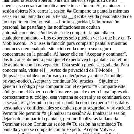
mantener la sesión abierta? Para mantener la seguridad de tus
cuentas, se cerrará automáticamente tu sesión en: Sí, mantener la
sesión abierta No, cerrar la sesión ## Comparte tu pantalla mientras
estás en una llamada o en la tienda __Recibe ayuda personalizada de
un experto en tiempo real__ - Por tu seguridad, la información
personal, las pestañas y las notificaciones se ocultan
automáticamente. - Puedes dejar de compartir la pantalla en
cualquier momento. - Los expertos solo pueden ver lo que hay en T-
Mobile.com. - No uses la función para compartir pantalla mientras
conduces o en cualquier situación en la que no sea seguro
concentrarte en la pantalla. Al hacer clic en "Aceptar y continuar",
das tu consentimiento para que el experto vea tu pantalla con el fin
de ayudarte con la navegación. Esta sesión puede ser grabada. Para
conocer más, visita el [__Aviso de privacidad de T-Mobile__]
(https://es.t-mobile.com/privacy-center/privacy-notices/t-mobile-
privacy-notice). Aceptar y continuar No, gracias __Siguiente:__
genera un código para compartir con el experto ## Comparte este
código con el Experto code Una vez que el experto haya ingresado
correctamente tu código, esta ventana se cerrará y se continuará con
la sesión. ## ¿Permitir compartir pantalla con tu experto? Los datos
personales y confidenciales se ocultan por tu seguridad y privacidad.
Permitir No permitir ## ¿Finalizar tu sesión? Al finalizar la sesión,
dejarás de compartir la pantalla, pero no finalizarás la llamada.
Terminar sesión Continuar sesión ## Tu sesión ha terminado Tu
pantalla ya no se comparte con tu Experto. Aceptar Volver a