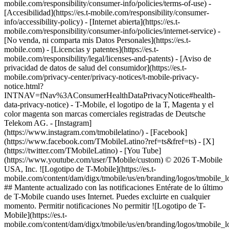
mobile.com/responsibility/consumer-info/policies/terms-of-use) -
[Accesibilidad](https://es.t-mobile.com/responsibility/consumer-
info/accessibility-policy) - [Internet abierta](https://es.t-
mobile.com/responsibility/consumer-info/policies/internet-service) -
[No venda, ni comparta mis Datos Personales](https://es.t-
mobile.com) - [Licencias y patentes](https://es.t-
mobile.com/responsibility/legal/licenses-and-patents) - [Aviso de
privacidad de datos de salud del consumidor](https://es.t-
mobile.com/privacy-center/privacy-notices/t-mobile-privacy-
notice.html?
INTNAV=fNav%3AConsumerHealthDataPrivacyNotice#health-
data-privacy-notice) - T-Mobile, el logotipo de la T, Magenta y el
color magenta son marcas comerciales registradas de Deutsche
Telekom AG.
- [Instagram]
(https://www.instagram.com/tmobilelatino/) - [Facebook]
(https://www.facebook.com/TMobileLatino?ref=ts&fref=ts) - [X]
(https://twitter.com/TMobileLatino) - [You Tube]
(https://www.youtube.com/user/TMobile/custom) © 2026 T‑Mobile
USA, Inc. ![Logotipo de T-Mobile](https://es.t-
mobile.com/content/dam/digx/tmobile/us/en/branding/logos/tmobile_
## Mantente actualizado con las notificaciones Entérate de lo último
de T-Mobile cuando uses Internet. Puedes excluirte en cualquier
momento. Permitir notificaciones No permitir ![Logotipo de T-
Mobile](https://es.t-
mobile.com/content/dam/digx/tmobile/us/en/branding/logos/tmobile_