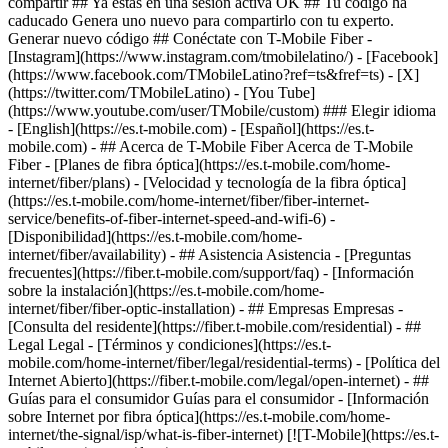
compartir ## Ya estás en una sesión activa OK ## Tu código ha
caducado Genera uno nuevo para compartirlo con tu experto.
Generar nuevo código ## Conéctate con T-Mobile Fiber -
[Instagram](https://www.instagram.com/tmobilelatino/) - [Facebook]
(https://www.facebook.com/TMobileLatino?ref=ts&fref=ts) - [X]
(https://twitter.com/TMobileLatino) - [You Tube]
(https://www.youtube.com/user/TMobile/custom) ### Elegir idioma
- [English](https://es.t-mobile.com) - [Español](https://es.t-
mobile.com)
- ## Acerca de T-Mobile Fiber Acerca de T-Mobile
Fiber - [Planes de fibra óptica](https://es.t-mobile.com/home-
internet/fiber/plans) - [Velocidad y tecnología de la fibra óptica]
(https://es.t-mobile.com/home-internet/fiber/fiber-internet-
service/benefits-of-fiber-internet-speed-and-wifi-6) -
[Disponibilidad](https://es.t-mobile.com/home-
internet/fiber/availability) - ## Asistencia Asistencia - [Preguntas
frecuentes](https://fiber.t-mobile.com/support/faq) - [Información
sobre la instalación](https://es.t-mobile.com/home-
internet/fiber/fiber-optic-installation) - ## Empresas Empresas -
[Consulta del residente](https://fiber.t-mobile.com/residential) - ##
Legal Legal - [Términos y condiciones](https://es.t-
mobile.com/home-internet/fiber/legal/residential-terms) - [Política del
Internet Abierto](https://fiber.t-mobile.com/legal/open-internet) - ##
Guías para el consumidor Guías para el consumidor - [Información
sobre Internet por fibra óptica](https://es.t-mobile.com/home-
internet/the-signal/isp/what-is-fiber-internet) [![T-Mobile](https://es.t-