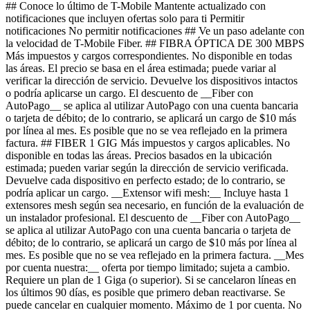
## Conoce lo último de T-Mobile Mantente actualizado con
notificaciones que incluyen ofertas solo para ti Permitir
notificaciones No permitir notificaciones ## Ve un paso adelante con
la velocidad de T-Mobile Fiber. ## FIBRA ÓPTICA DE 300 MBPS
Más impuestos y cargos correspondientes. No disponible en todas
las áreas. El precio se basa en el área estimada; puede variar al
verificar la dirección de servicio. Devuelve los dispositivos intactos
o podría aplicarse un cargo. El descuento de __Fiber con
AutoPago__ se aplica al utilizar AutoPago con una cuenta bancaria
o tarjeta de débito; de lo contrario, se aplicará un cargo de $10 más
por línea al mes. Es posible que no se vea reflejado en la primera
factura. ## FIBER 1 GIG Más impuestos y cargos aplicables. No
disponible en todas las áreas. Precios basados ​​en la ubicación
estimada; pueden variar según la dirección de servicio verificada.
Devuelve cada dispositivo en perfecto estado; de lo contrario, se
podría aplicar un cargo. __Extensor wifi mesh:__ Incluye hasta 1
extensores mesh según sea necesario, en función de la evaluación de
un instalador profesional. El descuento de __Fiber con AutoPago__
se aplica al utilizar AutoPago con una cuenta bancaria o tarjeta de
débito; de lo contrario, se aplicará un cargo de $10 más por línea al
mes. Es posible que no se vea reflejado en la primera factura. __Mes
por cuenta nuestra:__ oferta por tiempo limitado; sujeta a cambio.
Requiere un plan de 1 Giga (o superior). Si se cancelaron líneas en
los últimos 90 días, es posible que primero deban reactivarse. Se
puede cancelar en cualquier momento. Máximo de 1 por cuenta. No