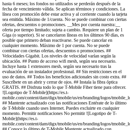
hasta 6 meses; los fondos no utilizados se perderán después de la
fecha de vencimiento válida. Se aplican términos y condiciones. La
línea con promoción debe estar activa y al corriente cuando la tarjeta
sea emitida. Máximo de 1/cuenta. No se puede combinar con ciertas
ofertas, descuentos o promociones. __Mes por cuenta nuestra:__
oferta por tiempo limitado; sujeta a cambio. Requiere un plan de 1
Giga (o superior). Si se cancelaron líneas en los últimos 90 días, es
posible que primero deban reactivarse. Se puede cancelar en
cualquier momento. Máximo de 1 por cuenta. No se puede
combinar con ciertas ofertas, descuentos o promociones. ##
Velocidades Gigabit. Los niveles de velocidad varían según la
ubicación. ## Punto de acceso wifi mesh, según sea necesario.
Incluye hasta 1 extensores mesh, según sea necesario tras la
evaluación de un instalador profesional. ## Sin restricciones en el
uso de datos. ## Todos los beneficios adicionales sin costo extra. ##
Suscríbete en un abrir y cerrar de ojos. ## Instala la fibra óptica
GRATIS. ## Disfruta todo lo que T-Mobile Fiber tiene para ofrecer.
![Logotipo de T-Mobile](https://es.t-
mobile.com/content/dam/digx/tmobile/us/en/branding/logos/tmobile_
## Mantente actualizado con las notificaciones Entérate de lo último
de T-Mobile cuando uses Internet. Puedes excluirte en cualquier
momento. Permitir notificaciones No permitir ![Logotipo de T-
Mobile](https://es.t-
mobile.com/content/dam/digx/tmobile/us/en/branding/logos/tmobile_
## Conoce lo último de T-Mobile Mantente actualizado con