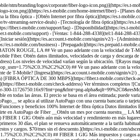
os y cargos correspondientes. No disponible en todas las áreas. El precio se basa en el área estimada; puede variar al verificar la dirección de servicio. Devuelve los dispositivos intactos o podría aplicarse un cargo. El descuento de __Fiber con AutoPago__ se aplica al utilizar AutoPago con una cuenta bancaria o tarjeta de débito; de lo contrario, se aplicará un cargo de $10 más por línea al mes. Es posible que no se vea reflejado en la primera factura. - ### Funciones y beneficios 100% Internet de fibra óptica Datos ilimitados Enrutador wifi incluido Instalación Incluida Beneficios exclusivos con T-Mobile Tuesdays Obtén un descuento de $10 (se muestra) al inscribirte en AutoPago de Fiber __Obtén un mes por cuenta nuestra__ LA MÁS RÁPIDA ## FIBER 1 GIG [FIBER 1 GIG](https://es.t-mobile.com) [FIBER 1 GIG](https://fiber.t-mobile.com/check-address) FIBER 1 GIG Obtén aún más velocidad y rendimiento en más lugares. [Verifica disponibilidad , opens in a new window](https://fiber.t-mobile.com/check-address) __Mes por cuenta nuestra:__ pasados los primeros 30 días, el plan se renueva automáticamente a la tarifa habitual ($70/mes por 1 Giga), más impuestos y cargos. Ver términos completos ![Sesenta dólares al mes con AutoPago de Fiber; más impuestos y cargos. $70/mes sin el descuento.](https://es.t-mobile.com/sdscene7/is/image/Tmusprod/fg-fiber-1-gig-11726750:16x9?fmt=png&fmt=png-alpha&qlt=99%2C0&resMode=sharp2&op_usm=1.75%2C0.3%2C2%2C0) ## FIBER 1 GIG Más impuestos y cargos aplicables. No disponible en todas las áreas. Precios basados ​​en la ubicación estimada; pueden variar según la dirección de servicio verificada. Devuelve cada dispositivo en perfecto estado; de lo contrario, se podría aplicar un cargo. __Extensor wifi mesh:__ Incluye hasta 1 extensores mesh según sea necesario, en función de la evaluación de un instalador profesional. El descuento de __Fiber con AutoPago__ se aplica al utilizar AutoPago con una cuenta bancaria o tarjeta de débito; de lo contrario, se aplicará un cargo de $10 más por línea al mes. Es posible que no se vea reflejado en la primera factura. __Mes por cuenta nuestra:__ oferta por tiempo limitado; sujeta a cambio. Requiere un plan de 1 Giga (o superior). Si se cancelaron líneas en los últimos 90 días, es posible que primero deban reactivarse. Se puede cancelar en cualquier momento. Máximo de 1 por cuenta. No se puede combinar con ciertas ofertas, descuentos o promociones. - ### Funciones y beneficios 100% Internet de fibra óptica Datos ilimitados Enrutador wifi incluido Instalación Incluida Extensor de red wifi según sea necesario Beneficios exclusivos con T-Mobile Tuesdays Obtén un descuento de $10 (se muestra) al inscribirte en AutoPago de Fiber __Obtén un mes por cuenta nuestra + un reembolso de $100__ LA MÁS RÁPIDA ## FIBER 2 GIG [FIBER 2 GIG](https://es.t-mobile.com) [FIBER 2 GIG](https://fiber.t-mobile.com/check-address) FIBER 2 GIG Administra tu trabajo, entretenimiento y más con nuestras velocidades más rápidas y el wifi más potente. [Verifica disponibilidad , opens in a new window](https://fiber.t-mobile.com/check-address) __Mes por cuenta nuestra:__ pasados los primeros 30 días, el plan se renueva automáticamente a la tarifa habitual ($80/mes por 2 Giga), más impuestos y cargos. __$100 de reembolso:__ vía tarjeta virtual de pr