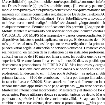
[Accesibilidad](https://es.t-mobile.com/responsibility/consumer-info/ac
mis Datos Personales](https://es.t-mobile.com) - [Licencias y patentes]
mobile.com/privacy-center/privacy-notices/t-mobile-privacy-notice
magenta son marcas comerciales registradas de Deutsche Telekom A
(https://twitter.com/TMobileLatino) - [You Tube](https://www.youtu
mobile.com/content/dam/digx/tmobile/us/en/branding/logos/tmobile_lo
cualquier momento. Permitir notificaciones No permitir ![Logotipo d
Mobile Mantente actualizado con notificaciones que incluyen ofertas s
ÓPTICA DE 300 MBPS Más impuestos y cargos correspondientes. No dispo
dispositivos intactos o podría aplicarse un cargo. El descuento de __F
más por línea al mes. Es posible que no se vea reflejado en la primer
pueden variar según la dirección de servicio verificada. Devuelve cad
sea necesario, en función de la evaluación de un instalador profesiona
aplicará un cargo de $10 más por línea al mes. Es posible que no se v
superior). Si se cancelaron líneas en los últimos 90 días, es posible
descuentos o promociones. ## FIBER 2 GIG Más impuestos y cargos apli
verificada. Devuelve cada dispositivo sin daños o se podría aplicar u
profesional. El descuento en __Fiber por AutoPago__ se aplica al utili
primera factura. __$100 de reembolso:__ oferta por tiempo limitado; su
instalación hasta el 9/30/26. Si se cancelaron líneas de Internet en lo
tiendas mediante apps móviles de pago aceptadas; __no tiene acceso a
Mastercard International Incorporated. Mastercard y el diseño de los c
recurrentes. Puede utilizarse donde se acepten tarjetas de débito Maste
perderán después de la fecha de vencimiento válida. Se aplican términ
combinar con ciertas ofertas, descuentos o promociones. __Mes por cue