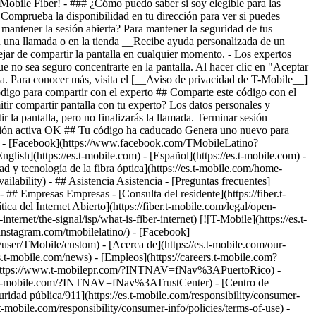
 mantener la sesión abierta? Para mantener la seguridad de tus
 en una llamada o en la tienda __Recibe ayuda personalizada de un
dejar de compartir la pantalla en cualquier momento. - Los expertos
e no sea seguro concentrarte en la pantalla. Al hacer clic en "Aceptar
ada. Para conocer más, visita el [__Aviso de privacidad de T-Mobile__]
código para compartir con el experto ## Comparte este código con el
tir compartir pantalla con tu experto? Los datos personales y
ir la pantalla, pero no finalizarás la llamada. Terminar sesión
sesión activa OK ## Tu código ha caducado Genera uno nuevo para
o/) - [Facebook](https://www.facebook.com/TMobileLatino?
glish](https://es.t-mobile.com) - [Español](https://es.t-mobile.com)
-
d y tecnología de la fibra óptica](https://es.t-mobile.com/home-
vailability) - ## Asistencia Asistencia - [Preguntas frecuentes]
) - ## Empresas Empresas - [Consulta del residente](https://fiber.t-
ica del Internet Abierto](https://fiber.t-mobile.com/legal/open-
ternet/the-signal/isp/what-is-fiber-internet) [![T-Mobile](https://es.t-
instagram.com/tmobilelatino/) - [Facebook]
m/user/TMobile/custom)
- [Acerca de](https://es.t-mobile.com/our-
s.t-mobile.com/news) - [Empleos](https://careers.t-mobile.com?
https://www.t-mobilepr.com/?INTNAV=fNav%3APuertoRico)
-
urity.t-mobile.com/?INTNAV=fNav%3ATrustCenter) - [Centro de
guridad pública/911](https://es.t-mobile.com/responsibility/consumer-
.t-mobile.com/responsibility/consumer-info/policies/terms-of-use) -