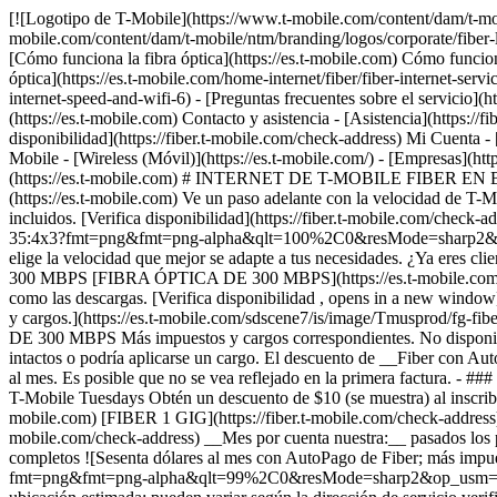
[![Logotipo de T-Mobile](https://www.t-mobile.com/content/dam/t-mobile/ntm/branding/logos/corporate/fiber-logo-icon.png)](https://es.t-mobile.com/home-internet/fiber) [![Logotipo de T-Mobile](https://www.t-mobile.com/content/dam/t-mobile/ntm/branding/logos/corporate/fiber-logo-icon.png)](https://es.t-mobile.com/home-internet/fiber) - [Planes de fibra óptica](https://es.t-mobile.com/home-internet/fiber/plans) - [Cómo funciona la fibra óptica](https://es.t-mobile.com) Cómo funciona la fibra óptica - [Obtén Internet por fibra óptica](https://es.t-mobile.com/home-internet/fiber/fiber-internet-service) - [Streaming con fibra óptica](https://es.t-mobile.com/home-internet/fiber/fiber-internet-service/tv-streaming-service-deals) - [Tecnología de fibra óptica](https://es.t-mobile.com/home-internet/fiber/fiber-internet-service/benefits-of-fiber-internet-speed-and-wifi-6) - [Preguntas frecuentes sobre el servicio](https://fiber.t-mobile.com/support/faq) - [Disponibilidad](https://es.t-mobile.com/home-internet/fiber/availability) [Contacto y asistencia](https://es.t-mobile.com) Contacto y asistencia - [Asistencia](https://fiber.t-mobile.com/support) - [Ventas: 1-844-288-4338](tel:1-844-288-4338) - [Asistencia: 1-844-783-4237](tel:1-844-783-4237) [Verificar disponibilidad](https://fiber.t-mobile.com/check-address) Mi Cuenta - [Iniciar sesión](https://es.account.t-mobile.com/signin/v2/) - [Administrar cita](https://fiber.t-mobile.com/choose-how-to-manage) más de T-Mobile - [Wireless (Móvil)](https://es.t-mobile.com/) - [Empresas](https://es.t-mobile.com/business) - [Prepagado](https://es.prepaid.t-mobile.com/home) - [Internet](https://es.t-mobile.com/home-internet) [](https://es.t-mobile.com) # INTERNET DE T-MOBILE FIBER EN BATON ROUGE, LA ## Ve un paso adelante con la velocidad de T-Mobile Fiber. [Ve un paso adelante con la velocidad de T-Mobile Fiber.](https://es.t-mobile.com) Ve un paso adelante con la velocidad de T-Mobile Fiber. Obtén datos ilimitados, velocidades de carga y descarga de varios gigabits, sin contratos anuales, más el equipo y la instalación incluidos. [Verifica disponibilidad](https://fiber.t-mobile.com/check-address) Los niveles de velocidad varían según la ubicación. ![Rayos magenta.](https://es.t-mobile.com/sdscene7/is/image/Tmusprod/blank-35:4x3?fmt=png&fmt=png-alpha&qlt=100%2C0&resMode=sharp2&op_usm=1.75%2C0.3%2C2%2C0) ## Ve un paso adelante con la velocidad de T-Mobile Fiber. ## Rápido, más rápido o el más rápido: elige la velocidad que mejor se adapte a tus necesidades. ¿Ya eres cliente de T-Mobile? [Ingresa](https://es.account.t-mobile.com/signin/v2/) __Oferta por tiempo limitado__ RÁPIDO ## FIBRA ÓPTICA DE 300 MBPS [FIBRA ÓPTICA DE 300 MBPS](https://es.t-mobile.com) [FIBRA ÓPTICA DE 300 MBPS](https://fiber.t-mobile.com/check-address) FIBRA ÓPTICA DE 300 MBPS Las subidas son tan rápidas como las descargas. [Verifica disponibilidad , opens in a new window](https://fiber.t-mobile.com/check-address) Ver términos completos ![Cuarenta y cinco dólares al mes en Fiber con AutoPago. Más impuestos y cargos.](https://es.t-mobile.com/sdscene7/is/image/Tmusprod/fg-fiber-300-11726750:16x9?fmt=png&fmt=png-alpha&qlt=99%2C0&resMode=sharp2&op_usm=1.75%2C0.3%2C2%2C0) ## FIBRA ÓPTICA DE 300 MBPS Más impuest