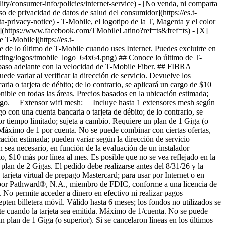
ility/consumer-info/policies/internet-service) - [No venda, ni comparta
iso de privacidad de datos de salud del consumidor](https://es.t-
vacy-notice) - T-Mobile, el logotipo de la T, Magenta y el color
k](https://www.facebook.com/TMobileLatino?ref=ts&fref=ts) - [X]
T-Mobile](https://es.t-
 de lo último de T-Mobile cuando uses Internet. Puedes excluirte en
anding/logos/tmobile_logo_64x64.png) ## Conoce lo último de T-
n paso adelante con la velocidad de T-Mobile Fiber. ## FIBRA
e variar al verificar la dirección de servicio. Devuelve los
ia o tarjeta de débito; de lo contrario, se aplicará un cargo de $10
le en todas las áreas. Precios basados ​​en la ubicación estimada;
cargo. __Extensor wifi mesh:__ Incluye hasta 1 extensores mesh según
 con una cuenta bancaria o tarjeta de débito; de lo contrario, se
or tiempo limitado; sujeta a cambio. Requiere un plan de 1 Giga (o
. Máximo de 1 por cuenta. No se puede combinar con ciertas ofertas,
ación estimada; pueden variar según la dirección de servicio
 sea necesario, en función de la evaluación de un instalador
o, $10 más por línea al mes. Es posible que no se vea reflejado en la
plan de 2 Gigas. El pedido debe realizarse antes del 8/31/26 y la
 tarjeta virtual de prepago Mastercard; para usar por Internet o en
da por Pathward®, N.A., miembro de FDIC, conforme a una licencia de
. No permite acceder a dinero en efectivo ni realizar pagos
epten billetera móvil. Válido hasta 6 meses; los fondos no utilizados se
nte cuando la tarjeta sea emitida. Máximo de 1/cuenta. No se puede
 plan de 1 Giga (o superior). Si se cancelaron líneas en los últimos