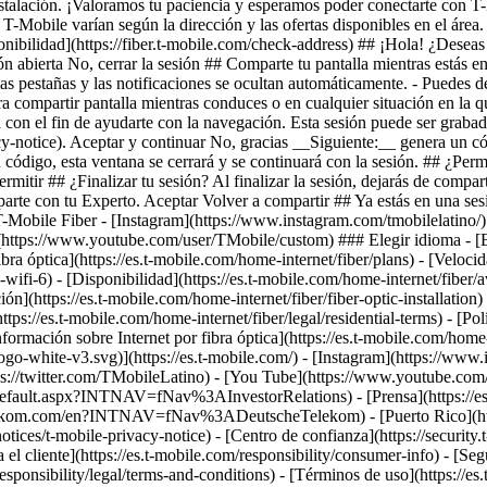
ponibilidad](https://fiber.t-mobile.com/check-address) ## ¡Hola! ¿Deseas
ión abierta No, cerrar la sesión ## Comparte tu pantalla mientras estás
las pestañas y las notificaciones se ocultan automáticamente. - Puedes 
 compartir pantalla mientras conduces o en cualquier situación en la qu
la con el fin de ayudarte con la navegación. Esta sesión puede ser grab
acy-notice). Aceptar y continuar No, gracias __Siguiente:__ genera un 
ódigo, esta ventana se cerrará y se continuará con la sesión. ## ¿Permi
mitir ## ¿Finalizar tu sesión? Al finalizar la sesión, dejarás de compart
parte con tu Experto. Aceptar Volver a compartir ## Ya estás en una 
T-Mobile Fiber - [Instagram](https://www.instagram.com/tmobilelatin
](https://www.youtube.com/user/TMobile/custom) ### Elegir idioma - [En
a óptica](https://es.t-mobile.com/home-internet/fiber/plans) - [Velocida
d-wifi-6) - [Disponibilidad](https://es.t-mobile.com/home-internet/fiber/a
ción](https://es.t-mobile.com/home-internet/fiber/fiber-optic-installation
ps://es.t-mobile.com/home-internet/fiber/legal/residential-terms) - [Polít
ormación sobre Internet por fibra óptica](https://es.t-mobile.com/home-in
o-white-v3.svg)](https://es.t-mobile.com/) - [Instagram](https://www.
ps://twitter.com/TMobileLatino) - [You Tube](https://www.youtube.co
om/default.aspx?INTNAV=fNav%3AInvestorRelations) - [Prensa](https://e
lekom.com/en?INTNAV=fNav%3ADeutscheTelekom) - [Puerto Rico](
y-notices/t-mobile-privacy-notice) - [Centro de confianza](https://sec
 el cliente](https://es.t-mobile.com/responsibility/consumer-info) - [Se
esponsibility/legal/terms-and-conditions) - [Términos de uso](https://es