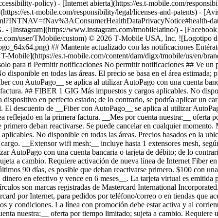
cessibility-policy) - [Internet abierta](https://es.t-mobile.com/responsib
(https://es.t-mobile.com/responsibility/legal/licenses-and-patents) - [Av
.html?INTNAV=fNav%3AConsumerHealthDataPrivacyNotice#health-data-pri
G.
- [Instagram](https://www.instagram.com/tmobilelatino/) - [Faceboo
be.com/user/TMobile/custom) © 2026 T‑Mobile USA, Inc. ![Logotipo de 
go_64x64.png) ## Mantente actualizado con las notificaciones Entérate
e T-Mobile](https://es.t-mobile.com/content/dam/digx/tmobile/us/en/br
olo para ti Permitir notificaciones No permitir notificaciones ## Ve u
nible en todas las áreas. El precio se basa en el área estimada; pued
iber con AutoPago__ se aplica al utilizar AutoPago con una cuenta bancar
a factura. ## FIBER 1 GIG Más impuestos y cargos aplicables. No disponib
a dispositivo en perfecto estado; de lo contrario, se podría aplicar un 
l. El descuento de __Fiber con AutoPago__ se aplica al utilizar AutoPago
ea reflejado en la primera factura. __Mes por cuenta nuestra:__ oferta p
 que primero deban reactivarse. Se puede cancelar en cualquier momento
cables. No disponible en todas las áreas. Precios basados ​​en la ubic
n cargo. __Extensor wifi mesh:__ incluye hasta 1 extensores mesh, según
zar AutoPago con una cuenta bancaria o tarjeta de débito; de lo contrari
jeta a cambio. Requiere activación de nueva línea de Internet Fiber en 
s últimos 90 días, es posible que deban reactivarse primero. $100 con una
 dinero en efectivo y vence en 6 meses__. La tarjeta virtual es emiti
írculos son marcas registradas de Mastercard International Incorporated
rcard por Internet, para pedidos por teléfono/correo o en tiendas que ac
os y condiciones. La línea con promoción debe estar activa y al corrie
nta nuestra:__ oferta por tiempo limitado; sujeta a cambio. Requiere un