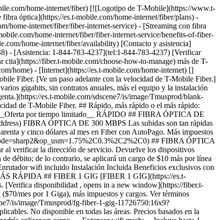
epago en un plan elegible. Puede demorar 14 semanas después de la instalación. Ver términos completos ![Setenta dólares al mes con AutoPago de Fiber; más impuestos y cargos. $80/mes sin el descuento.](https://es.t-mobile.com/sdscene7/is/image/Tmusprod/fg-fiber-2-gig-11726750:16x9?fmt=png&fmt=png-alpha&qlt=99%2C0&resMode=sharp2&op_usm=1.75%2C0.3%2C2%2C0) ## FIBER 2 GIG Más impuestos y cargos aplicables. No disponible en todas las áreas. Precios basados ​​en la ubicación estimada; pueden variar según la dirección de servicio verificada. Devuelve cada dispositivo sin daños o se podría aplicar un cargo. __Extensor wifi mesh:__ incluye hasta 1 extensores mesh, según sea necesario, en función de la evaluación de un instalador profesional. El descuento en __Fiber por AutoPago__ se aplica al utilizar AutoPago con una cuenta bancaria o tarjeta de débito; de lo contrario, $10 más por línea al mes. Es posible que no se vea reflejado en la primera factura. __$100 de reembolso:__ oferta por tiempo limitado; sujeta a cambio. Requiere activación de nueva línea de Internet Fiber en plan de 2 Gigas. El pedido debe realizarse antes del 8/31/26 y la instalación hasta el 9/30/26. Si se cancelaron líneas de Internet en los últimos 90 días, es posible que deban reactivarse primero. $100 con una tarjeta virtual de prepago Mastercard; para usar por Internet o en tiendas mediante apps móviles de pago aceptadas; __no tiene acceso a dinero en efectivo y vence en 6 meses__. La tarjeta virtual es emitida por Pathward®, N.A., miembro de FDIC, conforme a una licencia de Mastercard International Incorporated. Mastercard y el diseño de los círculos son marcas registradas de Mastercard International Incorporated. No permite acceder a dinero en efectivo ni realizar pagos recurrentes. Puede utilizarse donde se acepten tarjetas de débito Mastercard por Internet, para pedidos por teléfono/correo o en tiendas que acepten billetera móvil. Válido hasta 6 meses; los fondos no utilizados se perderán después de la fecha de vencimiento válida. Se aplican términos y condiciones. La línea con promoción debe estar activa y al corriente cuando la tarjeta sea emitida. Máximo de 1/cuenta. No se puede combinar con ciertas ofertas, descuentos o promociones. __Mes por cuenta nuestra:__ oferta por tiempo limitado; sujeta a cambio. Requiere un plan de 1 Giga (o superior). Si se cancelaron líneas en los últimos 90 días, es posible que primero deban reactivarse. Se puede cancelar en cualquier momento. Máximo de 1 por cuenta. No se puede combinar con ciertas ofertas, descuentos o promociones. - ### Funciones y beneficios 100% Internet de fibra óptica Datos ilimitados Enrutador wifi incluido Instalación Incluida Extensor de red wifi según sea necesario Beneficios exclusivos con T-Mobile Tuesdays Obtén un descuento de $10 (se muestra) al inscribirte en AutoPago de Fiber [Mas info sobre planes , opens in a new window](https://es.t-mobile.com/home-internet/fiber/plans) ## Descubre los beneficios increíbles del servicio de Internet T-Mobile Fiber en Baton Rouge, LA ## Velocidades Gigabit. Velocidades de carga y descarga de varios gigabits. Ver términos completos ![Ícono de velocidades Gigabit](https://es.t-mobile.com/sdscene7/is/image/Tmusprod/Gigabit%