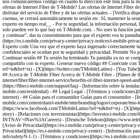
- [Verifica dis
cuentas, se cerrará automáticamente tu sesión en: Sí, mantener la ses
experto en tiempo real__ - Por tu seguridad, la información personal, 
solo pueden ver lo que hay en T-Mobile.com. - No uses la función para
y continuar", das tu consentimiento para que el experto vea tu pantal
(https://es.t-mobile.com/privacy-center/privacy-notices/t-mobile-priv
Experto code Una vez que el experto haya ingresado correctamente tu c
confidenciales se ocultan por tu seguridad y privacidad. Permitir No per
Continuar sesión ## Tu sesión ha terminado Tu pantalla ya no se com
compartirlo con tu experto. Generar nuevo código ## Conéctate con 
ref=ts&fref=ts) - [X](https://twitter.com/TMobileLatino) - [You Tube
## Acerca de T-Mobile Fiber Acerca de T-Mobile Fiber - [Planes de fibr
internet/fiber/fiber-internet-service/benefits-of-fiber-internet-speed-an
(https://fiber.t-mobile.com/support/faq) - [Información sobre la instala
mobile.com/residential) - ## Legal Legal - [Términos y condiciones](htt
internet) - ## Guías para el consumidor Guías para el consumidor - [Inf
mobile.com/content/dam/t-mobile/ntm/branding/logos/corporate/tmo-log
(https://www.facebook.com/TMobileLatino?ref=ts&fref=ts) - [X](htt
story) - [Relaciones con inversionistas](https://investor.t-mobile.c
INTNAV=fNav%3ACareers) - [Deutsche Telekom](https://www.te
[Aviso de Privacidad](https://es.t-mobile.com/privacy-center/privac
Privacidad](https://es.t-mobile.com/privacy-center) - [Información para
info/safety/9-1-1) - [Términos y condiciones](https://es.t-mobile.com/r