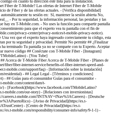
- [Verifica disponibilidad]
á automáticamente tu sesión en: Sí, mantener la sesión abierta No,
al__ - Por tu seguridad, la información personal, las pestañas y las
que hay en T-Mobile.com. - No uses la función para compartir pantalla
consentimiento para que el experto vea tu pantalla con el fin de
bile.com/privacy-center/privacy-notices/t-mobile-privacy-notice).
 Una vez que el experto haya ingresado correctamente tu código, esta
ltan por tu seguridad y privacidad. Permitir No permitir ## ¿Finalizar
sión ha terminado Tu pantalla ya no se comparte con tu Experto. Aceptar
rar nuevo código ## Conéctate con T-Mobile Fiber - [Instagram]
m/TMobileLatino) - [You Tube]
 ## Acerca de T-Mobile Fiber Acerca de T-Mobile Fiber - [Planes de
et/fiber/fiber-internet-service/benefits-of-fiber-internet-speed-and-
iber.t-mobile.com/support/faq) - [Información sobre la instalación]
com/residential) - ## Legal Legal - [Términos y condiciones]
ernet) - ## Guías para el consumidor Guías para el consumidor -
es.t-mobile.com/content/dam/t-
tino/) - [Facebook](https://www.facebook.com/TMobileLatino?
es.t-mobile.com/our-story) - [Relaciones con inversionistas]
ttps://careers.t-mobile.com?INTNAV=fNav%3ACareers) - [Deutsche
Nav%3APuertoRico)
- [Aviso de Privacidad](https://es.t-
rustCenter) - [Centro de Privacidad](https://es.t-
ps://es.t-mobile.com/responsibility/consumer-info/safety/9-1-1) -