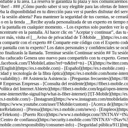
la sesión abierta? Para mantener la seguridad de tus cuentas, se cerrar
 o en la tienda __Recibe ayuda personalizada de un experto en tiempo re
r la pantalla en cualquier momento. - Los expertos solo pueden ver lo 
entrarte en la pantalla. Al hacer clic en "Aceptar y continuar", das tu 
er más, visita el [__Aviso de privacidad de T-Mobile__](https://es.t-mo
a compartir con el experto ## Comparte este código con el Experto code
ir pantalla con tu experto? Los datos personales y confidenciales se ocu
ero no finalizarás la llamada. Terminar sesión Continuar sesión ## Tu se
o ha caducado Genera uno nuevo para compartirlo con tu experto. Gene
.facebook.com/TMobileLatino?ref=ts&fref=ts) - [X](https://twitter.co
nglish](https://es.t-mobile.com) - [Español](https://es.t-mobile.com)
-
cidad y tecnología de la fibra óptica](https://es.t-mobile.com/home-intern
vailability) - ## Asistencia Asistencia - [Preguntas frecuentes](https://f
- ## Empresas Empresas - [Consulta del residente](https://fiber.t-mobile.
[Política del Internet Abierto](https://fiber.t-mobile.com/legal/open-int
ome-internet/the-signal/isp/what-is-fiber-internet) [![T-Mobile](https://
/es.t-mobile.com/) - [Instagram](https://www.instagram.com/tmobilela
be](https://www.youtube.com/user/TMobile/custom)
- [Acerca de](https://
rRelations) - [Prensa](https://es.t-mobile.com/news) - [Empleos](h
elekom) - [Puerto Rico](https://www.t-mobilepr.com/?INTNAV=f
 [Centro de confianza](https://security.t-mobile.com/?INTNAV=fNav%3AT
t-mobile.com/responsibility/consumer-info) - [Seguridad pública/911](htt