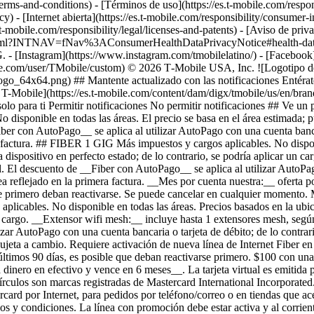
terms-and-conditions) - [Términos de uso](https://es.t-mobile.com/respon
icy) - [Internet abierta](https://es.t-mobile.com/responsibility/consumer-
.t-mobile.com/responsibility/legal/licenses-and-patents) - [Aviso de priv
.html?INTNAV=fNav%3AConsumerHealthDataPrivacyNotice#health-data-pri
G.
- [Instagram](https://www.instagram.com/tmobilelatino/) - [Faceboo
be.com/user/TMobile/custom) © 2026 T‑Mobile USA, Inc. ![Logotipo de 
go_64x64.png) ## Mantente actualizado con las notificaciones Entérate
e T-Mobile](https://es.t-mobile.com/content/dam/digx/tmobile/us/en/br
olo para ti Permitir notificaciones No permitir notificaciones ## Ve u
nible en todas las áreas. El precio se basa en el área estimada; pued
iber con AutoPago__ se aplica al utilizar AutoPago con una cuenta bancar
a factura. ## FIBER 1 GIG Más impuestos y cargos aplicables. No disponib
a dispositivo en perfecto estado; de lo contrario, se podría aplicar un 
l. El descuento de __Fiber con AutoPago__ se aplica al utilizar AutoPago
ea reflejado en la primera factura. __Mes por cuenta nuestra:__ oferta p
 que primero deban reactivarse. Se puede cancelar en cualquier momento
cables. No disponible en todas las áreas. Precios basados ​​en la ubic
n cargo. __Extensor wifi mesh:__ incluye hasta 1 extensores mesh, según
zar AutoPago con una cuenta bancaria o tarjeta de débito; de lo contrari
jeta a cambio. Requiere activación de nueva línea de Internet Fiber en 
s últimos 90 días, es posible que deban reactivarse primero. $100 con una
 dinero en efectivo y vence en 6 meses__. La tarjeta virtual es emiti
írculos son marcas registradas de Mastercard International Incorporated
rcard por Internet, para pedidos por teléfono/correo o en tiendas que ac
os y condiciones. La línea con promoción debe estar activa y al corrie