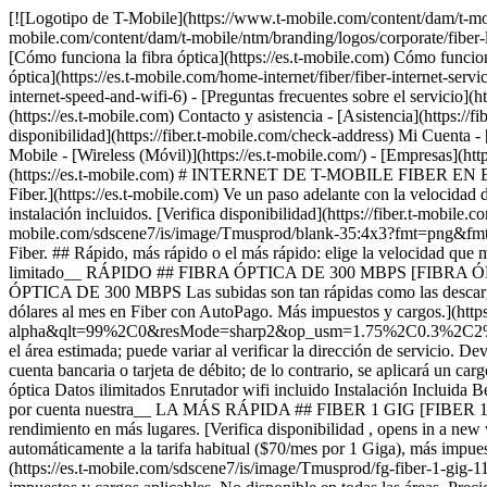
[![Logotipo de T-Mobile](https://www.t-mobile.com/content/dam/t-mobile/ntm/branding/logos/corporate/fiber-logo-icon.png)](https://es.t-mobile.com/home-internet/fiber) [![Logotipo de T-Mobile](https://www.t-mobile.com/content/dam/t-mobile/ntm/branding/logos/corporate/fiber-logo-icon.png)](https://es.t-mobile.com/home-internet/fiber) - [Planes de fibra óptica](https://es.t-mobile.com/home-internet/fiber/plans) - [Cómo funciona la fibra óptica](https://es.t-mobile.com) Cómo funciona la fibra óptica - [Obtén Internet por fibra óptica](https://es.t-mobile.com/home-internet/fiber/fiber-internet-service) - [Streaming con fibra óptica](https://es.t-mobile.com/home-internet/fiber/fiber-internet-service/tv-streaming-service-deals) - [Tecnología de fibra óptica](https://es.t-mobile.com/home-internet/fiber/fiber-internet-service/benefits-of-fiber-internet-speed-and-wifi-6) - [Preguntas frecuentes sobre el servicio](https://fiber.t-mobile.com/support/faq) - [Disponibilidad](https://es.t-mobile.com/home-internet/fiber/availability) [Contacto y asistencia](https://es.t-mobile.com) Contacto y asistencia - [Asistencia](https://fiber.t-mobile.com/support) - [Ventas: 1-844-288-4338](tel:1-844-288-4338) - [Asistencia: 1-844-783-4237](tel:1-844-783-4237) [Verificar disponibilidad](https://fiber.t-mobile.com/check-address) Mi Cuenta - [Iniciar sesión](https://es.account.t-mobile.com/signin/v2/) - [Administrar cita](https://fiber.t-mobile.com/choose-how-to-manage) más de T-Mobile - [Wireless (Móvil)](https://es.t-mobile.com/) - [Empresas](https://es.t-mobile.com/business) - [Prepagado](https://es.prepaid.t-mobile.com/home) - [Internet](https://es.t-mobile.com/home-internet) [](https://es.t-mobile.com) # INTERNET DE T-MOBILE FIBER EN BLOOMFIELD HILLS, MI ## Ve un paso adelante con la velocidad de T-Mobile Fiber. [Ve un paso adelante con la velocidad de T-Mobile Fiber.](https://es.t-mobile.com) Ve un paso adelante con la velocidad de T-Mobile Fiber. Obtén datos ilimitados, velocidades de carga y descarga de varios gigabits, sin contratos anuales, más el equipo y la instalación incluidos. [Verifica disponibilidad](https://fiber.t-mobile.com/check-address) Los niveles de velocidad varían según la ubicación. ![Rayos magenta.](https://es.t-mobile.com/sdscene7/is/image/Tmusprod/blank-35:4x3?fmt=png&fmt=png-alpha&qlt=100%2C0&resMode=sharp2&op_usm=1.75%2C0.3%2C2%2C0) ## Ve un paso adelante con la velocidad de T-Mobile Fiber. ## Rápido, más rápido o el más rápido: elige la velocidad que mejor se adapte a tus necesidades. ¿Ya eres cliente de T-Mobile? [Ingresa](https://es.account.t-mobile.com/signin/v2/) __Oferta por tiempo limitado__ RÁPIDO ## FIBRA ÓPTICA DE 300 MBPS [FIBRA ÓPTICA DE 300 MBPS](https://es.t-mobile.com) [FIBRA ÓPTICA DE 300 MBPS](https://fiber.t-mobile.com/check-address) FIBRA ÓPTICA DE 300 MBPS Las subidas son tan rápidas como las descargas. [Verifica disponibilidad , opens in a new window](https://fiber.t-mobile.com/check-address) Ver términos completos ![Cuarenta y cinco dólares al mes en Fiber con AutoPago. Más impuestos y cargos.](https://es.t-mobile.com/sdscene7/is/image/Tmusprod/fg-fiber-300-11726750:16x9?fmt=png&fmt=png-alpha&qlt=99%2C0&resMode=sharp2&op_usm=1.75%2C0.3%2C2%2C0) ## FIBRA ÓPTICA DE 300 MBPS Más im