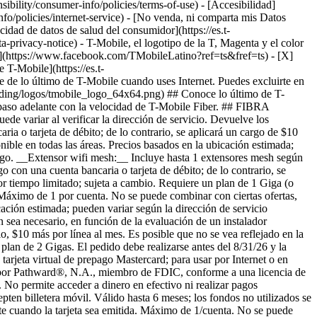
sibility/consumer-info/policies/terms-of-use) - [Accesibilidad]
info/policies/internet-service) - [No venda, ni comparta mis Datos
acidad de datos de salud del consumidor](https://es.t-
vacy-notice) - T-Mobile, el logotipo de la T, Magenta y el color
k](https://www.facebook.com/TMobileLatino?ref=ts&fref=ts) - [X]
T-Mobile](https://es.t-
 de lo último de T-Mobile cuando uses Internet. Puedes excluirte en
anding/logos/tmobile_logo_64x64.png) ## Conoce lo último de T-
n paso adelante con la velocidad de T-Mobile Fiber. ## FIBRA
e variar al verificar la dirección de servicio. Devuelve los
ia o tarjeta de débito; de lo contrario, se aplicará un cargo de $10
le en todas las áreas. Precios basados ​​en la ubicación estimada;
cargo. __Extensor wifi mesh:__ Incluye hasta 1 extensores mesh según
 con una cuenta bancaria o tarjeta de débito; de lo contrario, se
or tiempo limitado; sujeta a cambio. Requiere un plan de 1 Giga (o
. Máximo de 1 por cuenta. No se puede combinar con ciertas ofertas,
ación estimada; pueden variar según la dirección de servicio
 sea necesario, en función de la evaluación de un instalador
o, $10 más por línea al mes. Es posible que no se vea reflejado en la
plan de 2 Gigas. El pedido debe realizarse antes del 8/31/26 y la
 tarjeta virtual de prepago Mastercard; para usar por Internet o en
da por Pathward®, N.A., miembro de FDIC, conforme a una licencia de
. No permite acceder a dinero en efectivo ni realizar pagos
epten billetera móvil. Válido hasta 6 meses; los fondos no utilizados se
nte cuando la tarjeta sea emitida. Máximo de 1/cuenta. No se puede