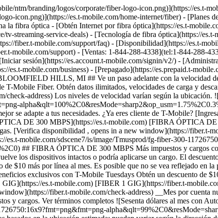
puestos y cargos correspondientes. No disponible en todas las áreas. El precio se basa en el área estimada; puede variar al verificar la dirección de servicio. Devuelve los dispositivos intactos o podría aplicarse un cargo. El descuento de __Fiber con AutoPago__ se aplica al utilizar AutoPago con una cuenta bancaria o tarjeta de débito; de lo contrario, se aplicará un cargo de $10 más por línea al mes. Es posible que no se vea reflejado en la primera factura. - ### Funciones y beneficios 100% Internet de fibra óptica Datos ilimitados Enrutador wifi incluido Instalación Incluida Beneficios exclusivos con T-Mobile Tuesdays Obtén un descuento de $10 (se muestra) al inscribirte en AutoPago de Fiber __Obtén un mes por cuenta nuestra__ LA MÁS RÁPIDA ## FIBER 1 GIG [FIBER 1 GIG](https://es.t-mobile.com) [FIBER 1 GIG](https://fiber.t-mobile.com/check-address) FIBER 1 GIG Obtén aún más velocidad y rendimiento en más lugares. [Verifica disponibilidad , opens in a new window](https://fiber.t-mobile.com/check-address) __Mes por cuenta nuestra:__ pasados los primeros 30 días, el plan se renueva automáticamente a la tarifa habitual ($70/mes por 1 Giga), más impuestos y cargos. Ver términos completos ![Sesenta dólares al mes con AutoPago de Fiber; más impuestos y cargos. $70/mes sin el descuento.](https://es.t-mobile.com/sdscene7/is/image/Tmusprod/fg-fiber-1-gig-11726750:16x9?fmt=png&fmt=png-alpha&qlt=99%2C0&resMode=sharp2&op_usm=1.75%2C0.3%2C2%2C0) ## FIBER 1 GIG Más impuestos y cargos aplicables. No disponible en todas las áreas. Precios basados ​​en la ubicación estimada; pueden variar según la dirección de servicio verificada. Devuelve cada dispositivo en perfecto estado; de lo contrario, se podría aplicar un cargo. __Extensor wifi mesh:__ Incluye hasta 1 extensores mesh según sea necesario, en función de la evaluación de un instalador profesional. El descuento de __Fiber con AutoPago__ se aplica al utilizar AutoPago con una cuenta bancaria o tarjeta de débito; de lo contrario, se aplicará un cargo de $10 más por línea al mes. Es posible que no se vea reflejado en la primera factura. __Mes por cuenta nuestra:__ oferta por tiempo limitado; sujeta a cambio. Requiere un plan de 1 Giga (o superior). Si se cancelaron líneas en los últimos 90 días, es posible que primero deban reactivarse. Se puede cancelar en cualquier momento. Máximo de 1 por cuenta. No se puede combinar con ciertas ofertas, descuentos o promociones. - ### Funciones y beneficios 100% Internet de fibra óptica Datos ilimitados Enrutador wifi incluido Instalación Incluida Extensor de red wifi según sea necesario Beneficios exclusivos con T-Mobile Tuesdays Obtén un descuento de $10 (se muestra) al inscribirte en AutoPago de Fiber __Obtén un mes por cuenta nuestra + un reembolso de $100__ LA MÁS RÁPIDA ## FIBER 2 GIG [FIBER 2 GIG](https://es.t-mobile.com) [FIBER 2 GIG](https://fiber.t-mobile.com/check-address) FIBER 2 GIG Administra tu trabajo, entretenimiento y más con nuestras velocidades más rápidas y el wifi más potente. [Verifica disponibilidad , opens in a new window](https://fiber.t-mobile.com/check-address) __Mes por cuenta nuestra:__ pasados los primeros 30 días, el plan se renueva automáticamente a la tarifa habitual ($80/mes por 2 Giga), más impuestos y cargos. __$100 de reembolso:__ vía tarjeta virtual 