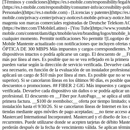
[Términos y condiciones](https://es.t-mobile.com/responsibility/legal/
(https://es.t-mobile.com/responsibility/consumer-info/accessibility-pol
Personales](https://es.t-mobile.com) - [Licencias y patentes](https://es
mobile.com/privacy-center/privacy-notices/t-mobile-privacy-notice
magenta son marcas comerciales registradas de Deutsche Telekom A
(https://twitter.com/TMobileLatino) - [You Tube](https://www.youtu
mobile.com/content/dam/digx/tmobile/us/en/branding/logos/tmobile_lo
cualquier momento. Permitir notificaciones No permitir ![Logotipo d
Mobile Mantente actualizado con notificaciones que incluyen ofertas s
ÓPTICA DE 300 MBPS Más impuestos y cargos correspondientes. No dispo
dispositivos intactos o podría aplicarse un cargo. El descuento de __F
más por línea al mes. Es posible que no se vea reflejado en la primer
pueden variar según la dirección de servicio verificada. Devuelve cad
sea necesario, en función de la evaluación de un instalador profesiona
aplicará un cargo de $10 más por línea al mes. Es posible que no se v
superior). Si se cancelaron líneas en los últimos 90 días, es posible
descuentos o promociones. ## FIBER 2 GIG Más impuestos y cargos apli
verificada. Devuelve cada dispositivo sin daños o se podría aplicar u
profesional. El descuento en __Fiber por AutoPago__ se aplica al utili
primera factura. __$100 de reembolso:__ oferta por tiempo limitado; su
instalación hasta el 9/30/26. Si se cancelaron líneas de Internet en lo
tiendas mediante apps móviles de pago aceptadas; __no tiene acceso a
Mastercard International Incorporated. Mastercard y el diseño de los c
recurrentes. Puede utilizarse donde se acepten tarjetas de débito Maste
perderán después de la fecha de vencimiento válida. Se aplican términ