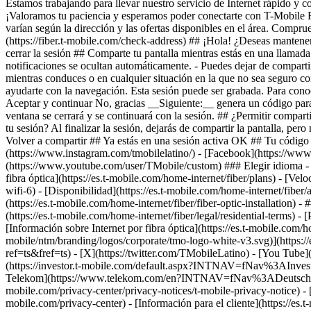
(https://fiber.t-mobile.com/check-address) ## ¡Hola! ¿Deseas mantener 
cerrar la sesión ## Comparte tu pantalla mientras estás en una llamada
notificaciones se ocultan automáticamente. - Puedes dejar de comparti
mientras conduces o en cualquier situación en la que no sea seguro conc
ayudarte con la navegación. Esta sesión puede ser grabada. Para conoc
Aceptar y continuar No, gracias __Siguiente:__ genera un código par
ventana se cerrará y se continuará con la sesión. ## ¿Permitir compart
tu sesión? Al finalizar la sesión, dejarás de compartir la pantalla, p
Volver a compartir ## Ya estás en una sesión activa OK ## Tu códig
(https://www.instagram.com/tmobilelatino/) - [Facebook](https://www
(https://www.youtube.com/user/TMobile/custom) ### Elegir idioma - [E
fibra óptica](https://es.t-mobile.com/home-internet/fiber/plans) - [Velo
wifi-6) - [Disponibilidad](https://es.t-mobile.com/home-internet/fiber/a
(https://es.t-mobile.com/home-internet/fiber/fiber-optic-installation) 
(https://es.t-mobile.com/home-internet/fiber/legal/residential-terms) - 
[Información sobre Internet por fibra óptica](https://es.t-mobile.com/h
mobile/ntm/branding/logos/corporate/tmo-logo-white-v3.svg)](https:/
ref=ts&fref=ts) - [X](https://twitter.com/TMobileLatino) - [You Tu
(https://investor.t-mobile.com/default.aspx?INTNAV=fNav%3AInvesto
Telekom](https://www.telekom.com/en?INTNAV=fNav%3ADeutscheT
mobile.com/privacy-center/privacy-notices/t-mobile-privacy-notice) -
mobile.com/privacy-center) - [Información para el cliente](https://es.