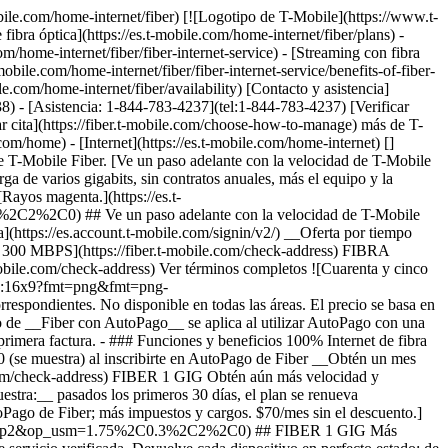
de prepago en un plan elegible. Puede demorar 14 semanas después de la instalación. Ver términos completos ![Setenta dólares al mes con AutoPago de Fiber; más impuestos y cargos. $80/mes sin el descuento.](https://es.t-mobile.com/sdscene7/is/image/Tmusprod/fg-fiber-2-gig-11726750:16x9?fmt=png&fmt=png-alpha&qlt=99%2C0&resMode=sharp2&op_usm=1.75%2C0.3%2C2%2C0) ## FIBER 2 GIG Más impuestos y cargos aplicables. No disponible en todas las áreas. Precios basados ​​en la ubicación estimada; pueden variar según la dirección de servicio verificada. Devuelve cada dispositivo sin daños o se podría aplicar un cargo. __Extensor wifi mesh:__ incluye hasta 1 extensores mesh, según sea necesario, en función de la evaluación de un instalador profesional. El descuento en __Fiber por AutoPago__ se aplica al utilizar AutoPago con una cuenta bancaria o tarjeta de débito; de lo contrario, $10 más por línea al mes. Es posible que no se vea reflejado en la primera factura. __$100 de reembolso:__ oferta por tiempo limitado; sujeta a cambio. Requiere activación de nueva línea de Internet Fiber en plan de 2 Gigas. El pedido debe realizarse antes del 8/31/26 y la instalación hasta el 9/30/26. Si se cancelaron líneas de Internet en los últimos 90 días, es posible que deban reactivarse primero. $100 con una tarjeta virtual de prepago Mastercard; para usar por Internet o en tiendas mediante apps móviles de pago aceptadas; __no tiene acceso a dinero en efectivo y vence en 6 meses__. La tarjeta virtual es emitida por Pathward®, N.A., miembro de FDIC, conforme a una licencia de Mastercard International Incorporated. Mastercard y el diseño de los círculos son marcas registradas de Mastercard International Incorporated. No permite acceder a dinero en efectivo ni realizar pagos recurrentes. Puede utilizarse donde se acepten tarjetas de débito Mastercard por Internet, para pedidos por teléfono/correo o en tiendas que acepten billetera móvil. Válido hasta 6 meses; los fondos no utilizados se perderán después de la fecha de vencimiento válida. Se aplican términos y condiciones. La línea con promoción debe estar activa y al corriente cuando la tarjeta sea emitida. Máximo de 1/cuenta. No se puede combinar con ciertas ofertas, descuentos o promociones. __Mes por cuenta nuestra:__ oferta por tiempo limitado; sujeta a cambio. Requiere un plan de 1 Giga (o superior). Si se cancelaron líneas en los últimos 90 días, es posible que primero deban reactivarse. Se puede cancelar en cualquier momento. Máximo de 1 por cuenta. No se puede combinar con ciertas ofertas, descuentos o promociones. - ### Funciones y beneficios 100% Internet de fibra óptica Datos ilimitados Enrutador wifi incluido Instalación Incluida Extensor de red wifi según sea necesario Beneficios exclusivos con T-Mobile Tuesdays Obtén un descuento de $10 (se muestra) al inscribirte en AutoPago de Fiber [Mas info sobre planes , opens in a new window](https://es.t-mobile.com/home-internet/fiber/plans) ## Descubre los beneficios increíbles del servicio de Internet T-Mobile Fiber en Bloomfield Hills, MI. ## Velocidades Gigabit. Velocidades de carga y descarga de varios gigabits. Ver términos completos ![Ícono de velocidades Gigabit](https://es.t-mobile.com/sdscene7/is/image/Tmuspr