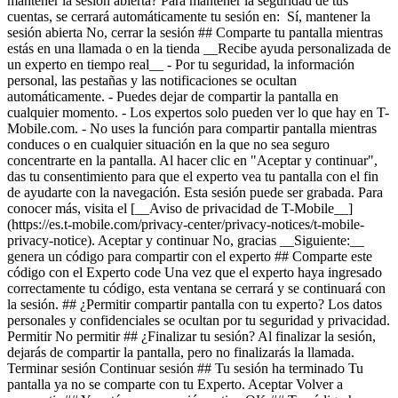
mantener la sesión abierta? Para mantener la seguridad de tus
cuentas, se cerrará automáticamente tu sesión en: Sí, mantener la
sesión abierta No, cerrar la sesión ## Comparte tu pantalla mientras
estás en una llamada o en la tienda __Recibe ayuda personalizada de
un experto en tiempo real__ - Por tu seguridad, la información
personal, las pestañas y las notificaciones se ocultan
automáticamente. - Puedes dejar de compartir la pantalla en
cualquier momento. - Los expertos solo pueden ver lo que hay en T-
Mobile.com. - No uses la función para compartir pantalla mientras
conduces o en cualquier situación en la que no sea seguro
concentrarte en la pantalla. Al hacer clic en "Aceptar y continuar",
das tu consentimiento para que el experto vea tu pantalla con el fin
de ayudarte con la navegación. Esta sesión puede ser grabada. Para
conocer más, visita el [__Aviso de privacidad de T-Mobile__]
(https://es.t-mobile.com/privacy-center/privacy-notices/t-mobile-
privacy-notice). Aceptar y continuar No, gracias __Siguiente:__
genera un código para compartir con el experto ## Comparte este
código con el Experto code Una vez que el experto haya ingresado
correctamente tu código, esta ventana se cerrará y se continuará con
la sesión. ## ¿Permitir compartir pantalla con tu experto? Los datos
personales y confidenciales se ocultan por tu seguridad y privacidad.
Permitir No permitir ## ¿Finalizar tu sesión? Al finalizar la sesión,
dejarás de compartir la pantalla, pero no finalizarás la llamada.
Terminar sesión Continuar sesión ## Tu sesión ha terminado Tu
pantalla ya no se comparte con tu Experto. Aceptar Volver a