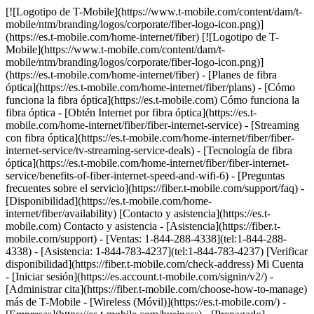
[![Logotipo de T-Mobile](https://www.t-mobile.com/content/dam/t-mobile/ntm/branding/logos/corporate/fiber-logo-icon.png)](https://es.t-mobile.com/home-internet/fiber) [![Logotipo de T-Mobile](https://www.t-mobile.com/content/dam/t-mobile/ntm/branding/logos/corporate/fiber-logo-icon.png)](https://es.t-mobile.com/home-internet/fiber) - [Planes de fibra óptica](https://es.t-mobile.com/home-internet/fiber/plans) - [Cómo funciona la fibra óptica](https://es.t-mobile.com) Cómo funciona la fibra óptica - [Obtén Internet por fibra óptica](https://es.t-mobile.com/home-internet/fiber/fiber-internet-service) - [Streaming con fibra óptica](https://es.t-mobile.com/home-internet/fiber/fiber-internet-service/tv-streaming-service-deals) - [Tecnología de fibra óptica](https://es.t-mobile.com/home-internet/fiber/fiber-internet-service/benefits-of-fiber-internet-speed-and-wifi-6) - [Preguntas frecuentes sobre el servicio](https://fiber.t-mobile.com/support/faq) - [Disponibilidad](https://es.t-mobile.com/home-internet/fiber/availability) [Contacto y asistencia](https://es.t-mobile.com) Contacto y asistencia - [Asistencia](https://fiber.t-mobile.com/support) - [Ventas: 1-844-288-4338](tel:1-844-288-4338) - [Asistencia: 1-844-783-4237](tel:1-844-783-4237) [Verificar disponibilidad](https://fiber.t-mobile.com/check-address) Mi Cuenta - [Iniciar sesión](https://es.account.t-mobile.com/signin/v2/) - [Administrar cita](https://fiber.t-mobile.com/choose-how-to-manage) más de T-Mobile - [Wireless (Móvil)](https://es.t-mobile.com/) - [Empresas](https://es.t-mobile.com/business) - [Prepagado](https://es.prepaid.t-mobile.com/home) - [Internet](https://es.t-mobile.com/home-internet) [](https://es.t-mobile.com) # INTERNET DE T-MOBILE FIBER EN WILMINGTON, NC ## Ve un paso adelante con la velocidad de T-Mobile Fiber. [Ve un paso adelante con la velocidad de T-Mobile Fiber.](https://es.t-mobile.com) Ve un paso adelante con la velocidad de T-Mobile Fiber. Obtén datos ilimitados, velocidades de carga y descarga de varios gigabits, sin contratos anuales, más el equipo y la instalación incluidos. [Verifica disponibilidad](https://fiber.t-mobile.com/check-address) Los niveles de velocidad varían según la ubicación. ![Rayos magenta.](https://es.t-mobile.com/sdscene7/is/image/Tmusprod/blank-35:4x3?fmt=png&fmt=png-alpha&qlt=100%2C0&resMode=sharp2&op_usm=1.75%2C0.3%2C2%2C0) ## Ve un paso adelante con la velocidad de T-Mobile Fiber. ## Rápido, más rápido o el más rápido: elige la velocidad que mejor se adapte a tus necesidades. ¿Ya eres cliente de T-Mobile? [Ingresa](https://es.account.t-mobile.com/signin/v2/) __Oferta por tiempo limitado__ RÁPIDO ## FIBRA ÓPTICA DE 300 MBPS [FIBRA ÓPTICA DE 300 MBPS](https://es.t-mobile.com) [FIBRA ÓPTICA DE 300 MBPS](https://fiber.t-mobile.com/check-address) FIBRA ÓPTICA DE 300 MBPS Las subidas son tan rápidas como las descargas. [Verifica disponibilidad , opens in a new window](https://fiber.t-mobile.com/check-address) Ver términos completos ![Cuarenta y cinco dólares al mes en Fiber con AutoPago. Más impuestos y cargos.](https://es.t-mobile.com/sdscene7/is/image/Tmusprod/fg-fiber-300-11726750:16x9?fmt=png&fmt=png-alpha&qlt=99%2C0&resMode=sharp2&op_usm=1.75%2C0.3%2C2%2C0) ## FIBRA ÓPTICA DE 300 MBPS Más impuestos y cargos correspondientes. No disponible en todas las áreas. El precio se basa en el área estimada; puede variar al verificar la dirección de servicio. Devuelve los dispositivos intactos o podría aplicarse un cargo. El descuento de __Fiber con AutoPago__ se aplica al utilizar AutoPago con una cuenta bancaria o tarjeta de débito; de lo contrario, se aplicará un cargo de $10 más por línea al mes. Es posible que no se vea reflejado en la primera factura. - ### Funciones y beneficios 100% Internet de fibra óptica Datos ilimitados Enrutador wifi incluido Instalación Incluida Beneficios exclusivos con T-Mobile Tuesdays Obtén un descuento de $10 (se muestra) al inscribirte en AutoPago de Fiber __Obtén un mes por cuenta nuestra__ LA MÁS RÁPIDA ## FIBER 1 GIG [FIBER 1 GIG](https://es.t-mobile.com) [FIBER 1 GIG](https://fiber.t-mobile.com/check-address) FIBER 1 GIG Obtén aún más velocidad y rendimiento en más lugares. [Verifica disponibilidad , opens in a new window](https://fiber.t-mobile.com/check-address) __Mes por cuenta nuestra:__ pasados los primeros 30 días, el plan se renueva automáticamente a la tarifa habitual ($70/mes por 1 Giga), más impuestos y cargos. Ver términos completos ![Sesenta dólares al mes con AutoPago de Fiber; más impuestos y cargos. $70/mes sin el descuento.](https://es.t-mobile.com/sdscene7/is/image/Tmusprod/fg-fiber-1-gig-11726750:16x9?fmt=png&fmt=png-alpha&qlt=99%2C0&resMode=sharp2&op_usm=1.75%2C0.3%2C2%2C0) ## FIBER 1 GIG Más impuestos y cargos aplicables. No disponible en todas las áreas. Precios basados ​​en la ubicación estimada; pueden variar según la dirección de servicio verificada. Devuelve cada dispositivo en perfecto estado; de lo contrario, se podría aplicar un cargo. __Extensor wifi mesh:__ Incluye hasta 1 extensores mesh según sea necesario, en función de la evaluación de un instalador profesional. El descuento de __Fiber con AutoPago__ se aplica al utilizar AutoPago con una cuenta bancaria o tarjeta de débito; de lo contrario, se aplicará un cargo de $10 más por línea al mes. Es posible que no se vea reflejado en la primera factura. __Mes por cuenta nuestra:__ oferta por tiempo limitado; sujeta a cambio. Requiere un plan de 1 Giga (o superior). Si se cancelaron líneas en los últimos 90 días, es posible que primero deban reactivarse. Se puede cancelar en cualquier momento. Máximo de 1 por cuenta. No se puede combinar con ciertas ofertas, descuentos o promociones. - ### Funciones y beneficios 100% Internet de fibra óptica Datos ilimitados Enrutador wifi incluido Instalación Incluida Extensor de red wifi según sea necesario Beneficios exclusivos con T-Mobile Tuesdays Obtén un descuento de $10 (se muestra) al inscribirte en AutoPago de Fiber __Obtén un mes por cuenta nuestra + un reembolso de $100__ LA MÁS RÁPIDA ## FIBER 2 GIG [FIBER 2 GIG](https://es.t-mobile.com) [FIBER 2 GIG](https://fiber.t-mobile.com/check-address) FIBER 2 GIG Administra tu trabajo, entretenimiento y más con nuestras velocidades más rápidas y el wifi más potente. [Verifica disponibilidad , opens in a new window](https://fiber.t-mobile.com/check-address) __Mes por cuenta nuestra:__ pasados los primeros 30 días, el plan se renueva automáticamente a la tarifa habitual ($80/mes por 2 Giga), más impuestos y cargos. __$100 de reembolso:__ vía tarjeta virtual de prepago en un plan elegible. Puede demorar 14 semanas después de la instalación. Ver términos completos ![Setenta dólares al mes con AutoPago de Fiber; más impuestos y cargos. $80/mes sin el descuento.](https://es.t-mobile.com/sdscene7/is/image/Tmusprod/fg-fiber-2-gig-11726750:16x9?fmt=png&fmt=png-alpha&qlt=99%2C0&resMode=sharp2&op_usm=1.75%2C0.3%2C2%2C0) ## FIBER 2 GIG Más impuestos y cargos aplicables. No disponible en todas las áreas. Precios basados ​​en la ubicación estimada; pueden variar según la dirección de servicio verificada. Devuelve cada dispositivo sin daños o se podría aplicar un cargo. __Extensor wifi mesh:__ incluye hasta 1 extensores mesh, según sea necesario, en función de la evaluación de un instalador profesional. El descuento en __Fiber por AutoPago__ se aplica al utilizar AutoPago con una cuenta bancaria o tarjeta de débito; de lo contrario, $10 más por línea al mes. Es posible que no se vea reflejado en la primera factura. __$100 de reembolso:__ oferta por tiempo limitado; sujeta a cambio. Requiere activación de nueva línea de Internet Fiber en plan de 2 Gigas. El pedido debe realizarse antes del 8/31/26 y la instalación hasta el 9/30/26. Si se cancelaron líneas de Internet en los últimos 90 días, es posible que deban reactivarse primero. $100 con una tarjeta virtual de prepago Mastercard; para usar por Internet o en tiendas mediante apps móviles de pago aceptadas; __no tiene acceso a dinero en efectivo y vence en 6 meses__. La tarjeta virtual es emitida por Pathward®, N.A., miembro de FDIC, conforme a una licencia de Mastercard International Incorporated. Mastercard y el diseño de los círculos son marcas registradas de Mastercard International Incorporated. No permite acceder a dinero en efectivo ni realizar pagos recurrentes. Puede utilizarse donde se acepten tarjetas de débito Mastercard por Internet, para pedidos por teléfono/correo o en tiendas que acepten billetera móvil. Válido hasta 6 meses; los fondos no utilizados se perderán después de la fecha de vencimiento válida. Se aplican términos y condiciones. La línea con promoción debe estar activa y al corriente cuando la tarjeta sea emitida. Máximo de 1/cuenta. No se puede combinar con ciertas ofertas, descuentos o promociones. __Mes por cuenta nuestra:__ oferta por tiempo limitado; sujeta a cambio. Requiere un plan de 1 Giga (o superior). Si se cancelaron líneas en los últimos 90 días, es posible que primero deban reactivarse. Se puede cancelar en cualquier momento. Máximo de 1 por cuenta. No se puede combinar con ciertas ofertas, descuentos o promociones. - ### Funciones y beneficios 100% Internet de fibra óptica Datos ilimitados Enrutador wifi incluido Instalación Incluida Extensor de red wifi según sea necesario Beneficios exclusivos con T-Mobile Tuesdays Obtén un descuento de $10 (se muestra) al inscribirte en AutoPago de Fiber [Mas info sobre planes , opens in a new window](https://es.t-mobile.com/home-internet/fiber/plans) ## Descubre los beneficios increíbles del servicio de Internet T-Mobile Fiber en Wilmington, NC. ## Velocidades Gigabit. Velocidades de carga y descarga de varios gigabits. Ver términos completos ![Ícono de velocidades Gigabit](https://es.t-mobile.com/sdscene7/is/image/Tmusprod/Gigabit%2