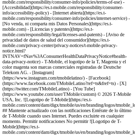
mobile.com/responsibility/consumer-info/policies/terms-of-use) -
[Accesibilidad](https://es.t-mobile.com/responsibility/consumer-
info/accessibility-policy) - [Internet abierta](https://es.t-
mobile.com/responsibility/consumer-info/policies/internet-service) -
[No venda, ni comparta mis Datos Personales](https://es.t-
mobile.com) - [Licencias y patentes](https://es.t-
mobile.com/responsibility/legal/licenses-and-patents) - [Aviso de
privacidad de datos de salud del consumidor](https://es.t-
mobile.com/privacy-center/privacy-notices/t-mobile-privacy-
notice.html?
INTNAV=fNav%3AConsumerHealthDataPrivacyNotice#health-
data-privacy-notice) - T-Mobile, el logotipo de la T, Magenta y el
color magenta son marcas comerciales registradas de Deutsche
Telekom AG.
- [Instagram]
(https://www.instagram.com/tmobilelatino/) - [Facebook]
(https://www.facebook.com/TMobileLatino?ref=ts&fref=ts) - [X]
(https://twitter.com/TMobileLatino) - [You Tube]
(https://www.youtube.com/user/TMobile/custom) © 2026 T‑Mobile
USA, Inc. ![Logotipo de T-Mobile](https://es.t-
mobile.com/content/dam/digx/tmobile/us/en/branding/logos/tmobile_
## Mantente actualizado con las notificaciones Entérate de lo último
de T-Mobile cuando uses Internet. Puedes excluirte en cualquier
momento. Permitir notificaciones No permitir ![Logotipo de T-
Mobile](https://es.t-
mobile.com/content/dam/digx/tmobile/us/en/branding/logos/tmobile_