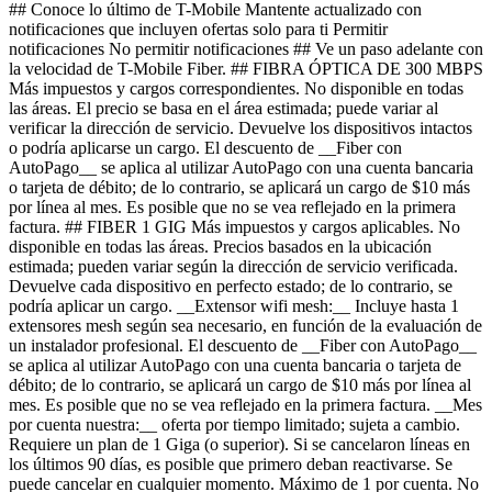
## Conoce lo último de T-Mobile Mantente actualizado con
notificaciones que incluyen ofertas solo para ti Permitir
notificaciones No permitir notificaciones ## Ve un paso adelante con
la velocidad de T-Mobile Fiber. ## FIBRA ÓPTICA DE 300 MBPS
Más impuestos y cargos correspondientes. No disponible en todas
las áreas. El precio se basa en el área estimada; puede variar al
verificar la dirección de servicio. Devuelve los dispositivos intactos
o podría aplicarse un cargo. El descuento de __Fiber con
AutoPago__ se aplica al utilizar AutoPago con una cuenta bancaria
o tarjeta de débito; de lo contrario, se aplicará un cargo de $10 más
por línea al mes. Es posible que no se vea reflejado en la primera
factura. ## FIBER 1 GIG Más impuestos y cargos aplicables. No
disponible en todas las áreas. Precios basados ​​en la ubicación
estimada; pueden variar según la dirección de servicio verificada.
Devuelve cada dispositivo en perfecto estado; de lo contrario, se
podría aplicar un cargo. __Extensor wifi mesh:__ Incluye hasta 1
extensores mesh según sea necesario, en función de la evaluación de
un instalador profesional. El descuento de __Fiber con AutoPago__
se aplica al utilizar AutoPago con una cuenta bancaria o tarjeta de
débito; de lo contrario, se aplicará un cargo de $10 más por línea al
mes. Es posible que no se vea reflejado en la primera factura. __Mes
por cuenta nuestra:__ oferta por tiempo limitado; sujeta a cambio.
Requiere un plan de 1 Giga (o superior). Si se cancelaron líneas en
los últimos 90 días, es posible que primero deban reactivarse. Se
puede cancelar en cualquier momento. Máximo de 1 por cuenta. No