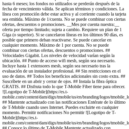
hasta 6 meses; los fondos no utilizados se perderán después de la
fecha de vencimiento válida. Se aplican términos y condiciones. La
línea con promoción debe estar activa y al corriente cuando la tarjeta
sea emitida. Máximo de 1/cuenta. No se puede combinar con ciertas
ofertas, descuentos o promociones. __Mes por cuenta nuestra:__
oferta por tiempo limitado; sujeta a cambio. Requiere un plan de 1
Giga (o superior). Si se cancelaron líneas en los últimos 90 días, es
posible que primero deban reactivarse. Se puede cancelar en
cualquier momento. Máximo de 1 por cuenta. No se puede
combinar con ciertas ofertas, descuentos o promociones. ##
Velocidades Gigabit. Los niveles de velocidad varían según la
ubicación. ## Punto de acceso wifi mesh, según sea necesario.
Incluye hasta 1 extensores mesh, según sea necesario tras la
evaluación de un instalador profesional. ## Sin restricciones en el
uso de datos. ## Todos los beneficios adicionales sin costo extra. ##
Suscríbete en un abrir y cerrar de ojos. ## Instala la fibra óptica
GRATIS. ## Disfruta todo lo que T-Mobile Fiber tiene para ofrecer.
![Logotipo de T-Mobile](https://es.t-
mobile.com/content/dam/digx/tmobile/us/en/branding/logos/tmobile_
## Mantente actualizado con las notificaciones Entérate de lo último
de T-Mobile cuando uses Internet. Puedes excluirte en cualquier
momento. Permitir notificaciones No permitir ![Logotipo de T-
Mobile](https://es.t-
mobile.com/content/dam/digx/tmobile/us/en/branding/logos/tmobile_
## Conoce lo último de T-Mobile Mantente actualizado con