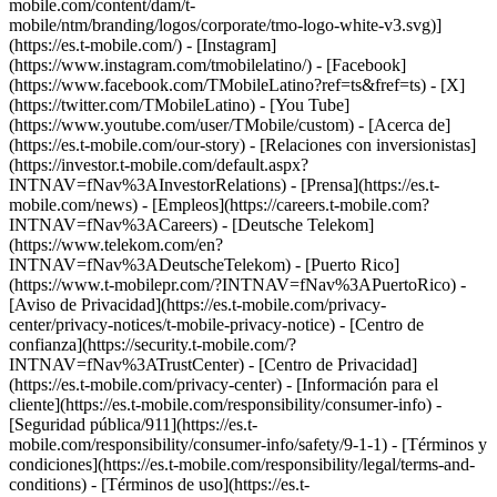
mobile.com/content/dam/t-
mobile/ntm/branding/logos/corporate/tmo-logo-white-v3.svg)]
(https://es.t-mobile.com/) - [Instagram]
(https://www.instagram.com/tmobilelatino/) - [Facebook]
(https://www.facebook.com/TMobileLatino?ref=ts&fref=ts) - [X]
(https://twitter.com/TMobileLatino) - [You Tube]
(https://www.youtube.com/user/TMobile/custom)
- [Acerca de]
(https://es.t-mobile.com/our-story) - [Relaciones con inversionistas]
(https://investor.t-mobile.com/default.aspx?
INTNAV=fNav%3AInvestorRelations) - [Prensa](https://es.t-
mobile.com/news) - [Empleos](https://careers.t-mobile.com?
INTNAV=fNav%3ACareers) - [Deutsche Telekom]
(https://www.telekom.com/en?
INTNAV=fNav%3ADeutscheTelekom) - [Puerto Rico]
(https://www.t-mobilepr.com/?INTNAV=fNav%3APuertoRico)
-
[Aviso de Privacidad](https://es.t-mobile.com/privacy-
center/privacy-notices/t-mobile-privacy-notice) - [Centro de
confianza](https://security.t-mobile.com/?
INTNAV=fNav%3ATrustCenter) - [Centro de Privacidad]
(https://es.t-mobile.com/privacy-center) - [Información para el
cliente](https://es.t-mobile.com/responsibility/consumer-info) -
[Seguridad pública/911](https://es.t-
mobile.com/responsibility/consumer-info/safety/9-1-1) - [Términos y
condiciones](https://es.t-mobile.com/responsibility/legal/terms-and-
conditions) - [Términos de uso](https://es.t-