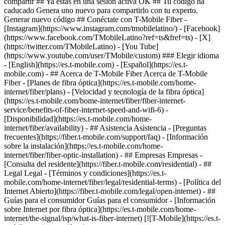
compartir ## Ya estás en una sesión activa OK ## Tu código ha
caducado Genera uno nuevo para compartirlo con tu experto.
Generar nuevo código ## Conéctate con T-Mobile Fiber -
[Instagram](https://www.instagram.com/tmobilelatino/) - [Facebook]
(https://www.facebook.com/TMobileLatino?ref=ts&fref=ts) - [X]
(https://twitter.com/TMobileLatino) - [You Tube]
(https://www.youtube.com/user/TMobile/custom) ### Elegir idioma
- [English](https://es.t-mobile.com) - [Español](https://es.t-
mobile.com)
- ## Acerca de T-Mobile Fiber Acerca de T-Mobile
Fiber - [Planes de fibra óptica](https://es.t-mobile.com/home-
internet/fiber/plans) - [Velocidad y tecnología de la fibra óptica]
(https://es.t-mobile.com/home-internet/fiber/fiber-internet-
service/benefits-of-fiber-internet-speed-and-wifi-6) -
[Disponibilidad](https://es.t-mobile.com/home-
internet/fiber/availability) - ## Asistencia Asistencia - [Preguntas
frecuentes](https://fiber.t-mobile.com/support/faq) - [Información
sobre la instalación](https://es.t-mobile.com/home-
internet/fiber/fiber-optic-installation) - ## Empresas Empresas -
[Consulta del residente](https://fiber.t-mobile.com/residential) - ##
Legal Legal - [Términos y condiciones](https://es.t-
mobile.com/home-internet/fiber/legal/residential-terms) - [Política del
Internet Abierto](https://fiber.t-mobile.com/legal/open-internet) - ##
Guías para el consumidor Guías para el consumidor - [Información
sobre Internet por fibra óptica](https://es.t-mobile.com/home-
internet/the-signal/isp/what-is-fiber-internet) [![T-Mobile](https://es.t-