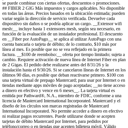
se puede combinar con ciertas ofertas, descuentos o promociones.
## FIBER 2 GIG Más impuestos y cargos aplicables. No disponible
en todas las áreas. Precios basados ​​en la ubicación estimada; pueden
variar según la dirección de servicio verificada. Devuelve cada
dispositivo sin daños o se podría aplicar un cargo. __Extensor wifi
mesh:__ incluye hasta 1 extensores mesh, según sea necesario, en
función de la evaluación de un instalador profesional. El descuento
en __Fiber por AutoPago__ se aplica al utilizar AutoPago con una
cuenta bancaria o tarjeta de débito; de lo contrario, $10 más por
línea al mes. Es posible que no se vea reflejado en la primera
factura. __$100 de reembolso:__ oferta por tiempo limitado; sujeta a
cambio. Requiere activación de nueva línea de Internet Fiber en plan
de 2 Gigas. El pedido debe realizarse antes del 8/31/26 y la
instalación hasta el 9/30/26. Si se cancelaron líneas de Internet en los
últimos 90 días, es posible que deban reactivarse primero. $100 con
una tarjeta virtual de prepago Mastercard; para usar por Internet o en
tiendas mediante apps móviles de pago aceptadas; __no tiene acceso
a dinero en efectivo y vence en 6 meses__. La tarjeta virtual es
emitida por Pathward®, N.A., miembro de FDIC, conforme a una
licencia de Mastercard International Incorporated. Mastercard y el
diseño de los círculos son marcas registradas de Mastercard
International Incorporated. No permite acceder a dinero en efectivo
ni realizar pagos recurrentes. Puede utilizarse donde se acepten
tarjetas de débito Mastercard por Internet, para pedidos por
teléfono/correo o en tiendas que acepten billetera móvil. Válido