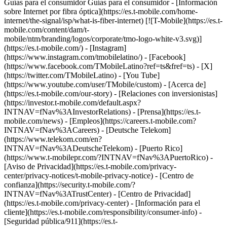
Guías para el consumidor Guías para el consumidor - [Información
sobre Internet por fibra óptica](https://es.t-mobile.com/home-
internet/the-signal/isp/what-is-fiber-internet) [![T-Mobile](https://es.t-
mobile.com/content/dam/t-
mobile/ntm/branding/logos/corporate/tmo-logo-white-v3.svg)]
(https://es.t-mobile.com/) - [Instagram]
(https://www.instagram.com/tmobilelatino/) - [Facebook]
(https://www.facebook.com/TMobileLatino?ref=ts&fref=ts) - [X]
(https://twitter.com/TMobileLatino) - [You Tube]
(https://www.youtube.com/user/TMobile/custom)
- [Acerca de]
(https://es.t-mobile.com/our-story) - [Relaciones con inversionistas]
(https://investor.t-mobile.com/default.aspx?
INTNAV=fNav%3AInvestorRelations) - [Prensa](https://es.t-
mobile.com/news) - [Empleos](https://careers.t-mobile.com?
INTNAV=fNav%3ACareers) - [Deutsche Telekom]
(https://www.telekom.com/en?
INTNAV=fNav%3ADeutscheTelekom) - [Puerto Rico]
(https://www.t-mobilepr.com/?INTNAV=fNav%3APuertoRico)
-
[Aviso de Privacidad](https://es.t-mobile.com/privacy-
center/privacy-notices/t-mobile-privacy-notice) - [Centro de
confianza](https://security.t-mobile.com/?
INTNAV=fNav%3ATrustCenter) - [Centro de Privacidad]
(https://es.t-mobile.com/privacy-center) - [Información para el
cliente](https://es.t-mobile.com/responsibility/consumer-info) -
[Seguridad pública/911](https://es.t-