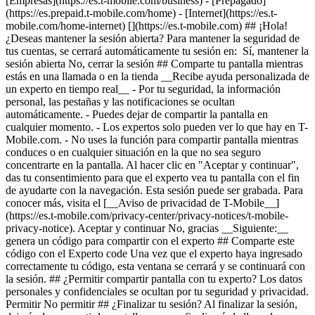
[Empresas](https://es.t-mobile.com/business) - [Prepagado]
(https://es.prepaid.t-mobile.com/home) - [Internet](https://es.t-
mobile.com/home-internet) [](https://es.t-mobile.com) ## ¡Hola!
¿Deseas mantener la sesión abierta? Para mantener la seguridad de
tus cuentas, se cerrará automáticamente tu sesión en: Sí, mantener la
sesión abierta No, cerrar la sesión ## Comparte tu pantalla mientras
estás en una llamada o en la tienda __Recibe ayuda personalizada de
un experto en tiempo real__ - Por tu seguridad, la información
personal, las pestañas y las notificaciones se ocultan
automáticamente. - Puedes dejar de compartir la pantalla en
cualquier momento. - Los expertos solo pueden ver lo que hay en T-
Mobile.com. - No uses la función para compartir pantalla mientras
conduces o en cualquier situación en la que no sea seguro
concentrarte en la pantalla. Al hacer clic en "Aceptar y continuar",
das tu consentimiento para que el experto vea tu pantalla con el fin
de ayudarte con la navegación. Esta sesión puede ser grabada. Para
conocer más, visita el [__Aviso de privacidad de T-Mobile__]
(https://es.t-mobile.com/privacy-center/privacy-notices/t-mobile-
privacy-notice). Aceptar y continuar No, gracias __Siguiente:__
genera un código para compartir con el experto ## Comparte este
código con el Experto code Una vez que el experto haya ingresado
correctamente tu código, esta ventana se cerrará y se continuará con
la sesión. ## ¿Permitir compartir pantalla con tu experto? Los datos
personales y confidenciales se ocultan por tu seguridad y privacidad.
Permitir No permitir ## ¿Finalizar tu sesión? Al finalizar la sesión,