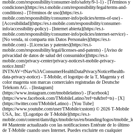
mobile.com/responsibility/consumer-info/safety/9-1-1) - [Términos y
condiciones](https://es.t-mobile.com/responsibility/legal/terms-and-
conditions) - [Términos de uso](https://es.t-
mobile.com/responsibility/consumer-info/policies/terms-of-use) -
[Accesibilidad](https://es.t-mobile.com/responsibility/consumer-
info/accessibility-policy) - [Internet abierta](https://es.t-
mobile.com/responsibility/consumer-info/policies/internet-service) -
[No venda, ni comparta mis Datos Personales](https://es.t-
mobile.com) - [Licencias y patentes](https://es.t-
mobile.com/responsibility/legal/licenses-and-patents) - [Aviso de
privacidad de datos de salud del consumidor](https://es.t-
mobile.com/privacy-center/privacy-notices/t-mobile-privacy-
notice.html?
INTNAV=fNav%3AConsumerHealthDataPrivacyNotice#health-
data-privacy-notice) - T-Mobile, el logotipo de la T, Magenta y el
color magenta son marcas comerciales registradas de Deutsche
Telekom AG.
- [Instagram]
(https://www.instagram.com/tmobilelatino/) - [Facebook]
(https://www.facebook.com/TMobileLatino?ref=ts&fref=ts) - [X]
(https://twitter.com/TMobileLatino) - [You Tube]
(https://www.youtube.com/user/TMobile/custom) © 2026 T‑Mobile
USA, Inc. ![Logotipo de T-Mobile](https://es.t-
mobile.com/content/dam/digx/tmobile/us/en/branding/logos/tmobile_
## Mantente actualizado con las notificaciones Entérate de lo último
de T-Mobile cuando uses Internet. Puedes excluirte en cualquier