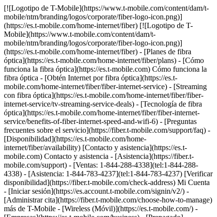
[![Logotipo de T-Mobile](https://www.t-mobile.com/content/dam/t-
mobile/ntm/branding/logos/corporate/fiber-logo-icon.png)]
(https://es.t-mobile.com/home-internet/fiber) [![Logotipo de T-
Mobile](https://www.t-mobile.com/content/dam/t-
mobile/ntm/branding/logos/corporate/fiber-logo-icon.png)]
(https://es.t-mobile.com/home-internet/fiber) - [Planes de fibra
óptica](https://es.t-mobile.com/home-internet/fiber/plans) - [Cómo
funciona la fibra óptica](https://es.t-mobile.com) Cómo funciona la
fibra óptica - [Obtén Internet por fibra óptica](https://es.t-
mobile.com/home-internet/fiber/fiber-internet-service) - [Streaming
con fibra óptica](https://es.t-mobile.com/home-internet/fiber/fiber-
internet-service/tv-streaming-service-deals) - [Tecnología de fibra
óptica](https://es.t-mobile.com/home-internet/fiber/fiber-internet-
service/benefits-of-fiber-internet-speed-and-wifi-6) - [Preguntas
frecuentes sobre el servicio](https://fiber.t-mobile.com/support/faq) -
[Disponibilidad](https://es.t-mobile.com/home-
internet/fiber/availability) [Contacto y asistencia](https://es.t-
mobile.com) Contacto y asistencia - [Asistencia](https://fiber.t-
mobile.com/support) - [Ventas: 1-844-288-4338](tel:1-844-288-
4338) - [Asistencia: 1-844-783-4237](tel:1-844-783-4237) [Verificar
disponibilidad](https://fiber.t-mobile.com/check-address) Mi Cuenta
- [Iniciar sesión](https://es.account.t-mobile.com/signin/v2/) -
[Administrar cita](https://fiber.t-mobile.com/choose-how-to-manage)
más de T-Mobile - [Wireless (Móvil)](https://es.t-mobile.com/) -