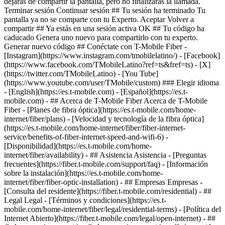
dejarás de compartir la pantalla, pero no finalizarás la llamada.
Terminar sesión Continuar sesión ## Tu sesión ha terminado Tu
pantalla ya no se comparte con tu Experto. Aceptar Volver a
compartir ## Ya estás en una sesión activa OK ## Tu código ha
caducado Genera uno nuevo para compartirlo con tu experto.
Generar nuevo código ## Conéctate con T-Mobile Fiber -
[Instagram](https://www.instagram.com/tmobilelatino/) - [Facebook]
(https://www.facebook.com/TMobileLatino?ref=ts&fref=ts) - [X]
(https://twitter.com/TMobileLatino) - [You Tube]
(https://www.youtube.com/user/TMobile/custom) ### Elegir idioma
- [English](https://es.t-mobile.com) - [Español](https://es.t-
mobile.com)
- ## Acerca de T-Mobile Fiber Acerca de T-Mobile
Fiber - [Planes de fibra óptica](https://es.t-mobile.com/home-
internet/fiber/plans) - [Velocidad y tecnología de la fibra óptica]
(https://es.t-mobile.com/home-internet/fiber/fiber-internet-
service/benefits-of-fiber-internet-speed-and-wifi-6) -
[Disponibilidad](https://es.t-mobile.com/home-
internet/fiber/availability) - ## Asistencia Asistencia - [Preguntas
frecuentes](https://fiber.t-mobile.com/support/faq) - [Información
sobre la instalación](https://es.t-mobile.com/home-
internet/fiber/fiber-optic-installation) - ## Empresas Empresas -
[Consulta del residente](https://fiber.t-mobile.com/residential) - ##
Legal Legal - [Términos y condiciones](https://es.t-
mobile.com/home-internet/fiber/legal/residential-terms) - [Política del
Internet Abierto](https://fiber.t-mobile.com/legal/open-internet) - ##