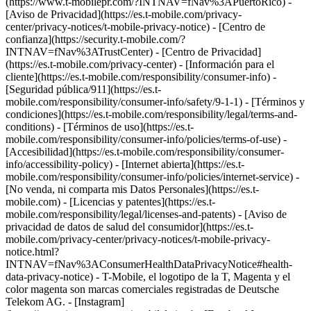
(https://www.t-mobilepr.com/?INTNAV=fNav%3APuertoRico)
-
[Aviso de Privacidad](https://es.t-mobile.com/privacy-
center/privacy-notices/t-mobile-privacy-notice) - [Centro de
confianza](https://security.t-mobile.com/?
INTNAV=fNav%3ATrustCenter) - [Centro de Privacidad]
(https://es.t-mobile.com/privacy-center) - [Información para el
cliente](https://es.t-mobile.com/responsibility/consumer-info) -
[Seguridad pública/911](https://es.t-
mobile.com/responsibility/consumer-info/safety/9-1-1) - [Términos y
condiciones](https://es.t-mobile.com/responsibility/legal/terms-and-
conditions) - [Términos de uso](https://es.t-
mobile.com/responsibility/consumer-info/policies/terms-of-use) -
[Accesibilidad](https://es.t-mobile.com/responsibility/consumer-
info/accessibility-policy) - [Internet abierta](https://es.t-
mobile.com/responsibility/consumer-info/policies/internet-service) -
[No venda, ni comparta mis Datos Personales](https://es.t-
mobile.com) - [Licencias y patentes](https://es.t-
mobile.com/responsibility/legal/licenses-and-patents) - [Aviso de
privacidad de datos de salud del consumidor](https://es.t-
mobile.com/privacy-center/privacy-notices/t-mobile-privacy-
notice.html?
INTNAV=fNav%3AConsumerHealthDataPrivacyNotice#health-
data-privacy-notice) - T-Mobile, el logotipo de la T, Magenta y el
color magenta son marcas comerciales registradas de Deutsche
Telekom AG.
- [Instagram]