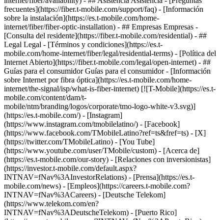
internet/fiber/availability) - ## Asistencia Asistencia - [Preguntas
frecuentes](https://fiber.t-mobile.com/support/faq) - [Información
sobre la instalación](https://es.t-mobile.com/home-
internet/fiber/fiber-optic-installation) - ## Empresas Empresas -
[Consulta del residente](https://fiber.t-mobile.com/residential) - ##
Legal Legal - [Términos y condiciones](https://es.t-
mobile.com/home-internet/fiber/legal/residential-terms) - [Política del
Internet Abierto](https://fiber.t-mobile.com/legal/open-internet) - ##
Guías para el consumidor Guías para el consumidor - [Información
sobre Internet por fibra óptica](https://es.t-mobile.com/home-
internet/the-signal/isp/what-is-fiber-internet) [![T-Mobile](https://es.t-
mobile.com/content/dam/t-
mobile/ntm/branding/logos/corporate/tmo-logo-white-v3.svg)]
(https://es.t-mobile.com/) - [Instagram]
(https://www.instagram.com/tmobilelatino/) - [Facebook]
(https://www.facebook.com/TMobileLatino?ref=ts&fref=ts) - [X]
(https://twitter.com/TMobileLatino) - [You Tube]
(https://www.youtube.com/user/TMobile/custom)
- [Acerca de]
(https://es.t-mobile.com/our-story) - [Relaciones con inversionistas]
(https://investor.t-mobile.com/default.aspx?
INTNAV=fNav%3AInvestorRelations) - [Prensa](https://es.t-
mobile.com/news) - [Empleos](https://careers.t-mobile.com?
INTNAV=fNav%3ACareers) - [Deutsche Telekom]
(https://www.telekom.com/en?
INTNAV=fNav%3ADeutscheTelekom) - [Puerto Rico]