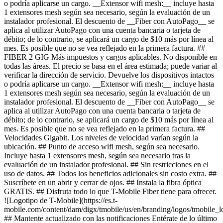
o podría aplicarse un cargo. __Extensor wifi mesh:__ incluye hasta
1 extensores mesh según sea necesario, según la evaluación de un
instalador profesional. El descuento de __Fiber con AutoPago__ se
aplica al utilizar AutoPago con una cuenta bancaria o tarjeta de
débito; de lo contrario, se aplicará un cargo de $10 más por línea al
mes. Es posible que no se vea reflejado en la primera factura. ##
FIBER 2 GIG Más impuestos y cargos aplicables. No disponible en
todas las áreas. El precio se basa en el área estimada; puede variar al
verificar la dirección de servicio. Devuelve los dispositivos intactos
o podría aplicarse un cargo. __Extensor wifi mesh:__ incluye hasta
1 extensores mesh según sea necesario, según la evaluación de un
instalador profesional. El descuento de __Fiber con AutoPago__ se
aplica al utilizar AutoPago con una cuenta bancaria o tarjeta de
débito; de lo contrario, se aplicará un cargo de $10 más por línea al
mes. Es posible que no se vea reflejado en la primera factura. ##
Velocidades Gigabit. Los niveles de velocidad varían según la
ubicación. ## Punto de acceso wifi mesh, según sea necesario.
Incluye hasta 1 extensores mesh, según sea necesario tras la
evaluación de un instalador profesional. ## Sin restricciones en el
uso de datos. ## Todos los beneficios adicionales sin costo extra. ##
Suscríbete en un abrir y cerrar de ojos. ## Instala la fibra óptica
GRATIS. ## Disfruta todo lo que T-Mobile Fiber tiene para ofrecer.
![Logotipo de T-Mobile](https://es.t-
mobile.com/content/dam/digx/tmobile/us/en/branding/logos/tmobile_
## Mantente actualizado con las notificaciones Entérate de lo último