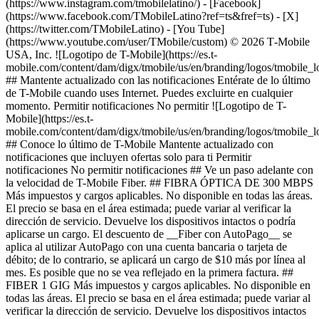
(https://www.instagram.com/tmobilelatino/) - [Facebook]
(https://www.facebook.com/TMobileLatino?ref=ts&fref=ts) - [X]
(https://twitter.com/TMobileLatino) - [You Tube]
(https://www.youtube.com/user/TMobile/custom) © 2026 T‑Mobile
USA, Inc. ![Logotipo de T-Mobile](https://es.t-
mobile.com/content/dam/digx/tmobile/us/en/branding/logos/tmobile_
## Mantente actualizado con las notificaciones Entérate de lo último
de T-Mobile cuando uses Internet. Puedes excluirte en cualquier
momento. Permitir notificaciones No permitir ![Logotipo de T-
Mobile](https://es.t-
mobile.com/content/dam/digx/tmobile/us/en/branding/logos/tmobile_
## Conoce lo último de T-Mobile Mantente actualizado con
notificaciones que incluyen ofertas solo para ti Permitir
notificaciones No permitir notificaciones ## Ve un paso adelante con
la velocidad de T-Mobile Fiber. ## FIBRA ÓPTICA DE 300 MBPS
Más impuestos y cargos aplicables. No disponible en todas las áreas.
El precio se basa en el área estimada; puede variar al verificar la
dirección de servicio. Devuelve los dispositivos intactos o podría
aplicarse un cargo. El descuento de __Fiber con AutoPago__ se
aplica al utilizar AutoPago con una cuenta bancaria o tarjeta de
débito; de lo contrario, se aplicará un cargo de $10 más por línea al
mes. Es posible que no se vea reflejado en la primera factura. ##
FIBER 1 GIG Más impuestos y cargos aplicables. No disponible en
todas las áreas. El precio se basa en el área estimada; puede variar al
verificar la dirección de servicio. Devuelve los dispositivos intactos