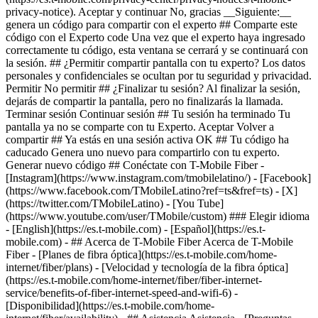
privacy-notice). Aceptar y continuar No, gracias __Siguiente:__
genera un código para compartir con el experto ## Comparte este
código con el Experto code Una vez que el experto haya ingresado
correctamente tu código, esta ventana se cerrará y se continuará con
la sesión. ## ¿Permitir compartir pantalla con tu experto? Los datos
personales y confidenciales se ocultan por tu seguridad y privacidad.
Permitir No permitir ## ¿Finalizar tu sesión? Al finalizar la sesión,
dejarás de compartir la pantalla, pero no finalizarás la llamada.
Terminar sesión Continuar sesión ## Tu sesión ha terminado Tu
pantalla ya no se comparte con tu Experto. Aceptar Volver a
compartir ## Ya estás en una sesión activa OK ## Tu código ha
caducado Genera uno nuevo para compartirlo con tu experto.
Generar nuevo código ## Conéctate con T-Mobile Fiber -
[Instagram](https://www.instagram.com/tmobilelatino/) - [Facebook]
(https://www.facebook.com/TMobileLatino?ref=ts&fref=ts) - [X]
(https://twitter.com/TMobileLatino) - [You Tube]
(https://www.youtube.com/user/TMobile/custom) ### Elegir idioma
- [English](https://es.t-mobile.com) - [Español](https://es.t-
mobile.com)
- ## Acerca de T-Mobile Fiber Acerca de T-Mobile
Fiber - [Planes de fibra óptica](https://es.t-mobile.com/home-
internet/fiber/plans) - [Velocidad y tecnología de la fibra óptica]
(https://es.t-mobile.com/home-internet/fiber/fiber-internet-
service/benefits-of-fiber-internet-speed-and-wifi-6) -
[Disponibilidad](https://es.t-mobile.com/home-