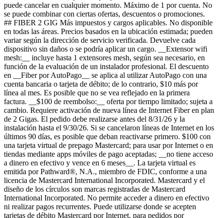
puede cancelar en cualquier momento. Máximo de 1 por cuenta. No
se puede combinar con ciertas ofertas, descuentos o promociones.
## FIBER 2 GIG Más impuestos y cargos aplicables. No disponible
en todas las áreas. Precios basados ​​en la ubicación estimada; pueden
variar según la dirección de servicio verificada. Devuelve cada
dispositivo sin daños o se podría aplicar un cargo. __Extensor wifi
mesh:__ incluye hasta 1 extensores mesh, según sea necesario, en
función de la evaluación de un instalador profesional. El descuento
en __Fiber por AutoPago__ se aplica al utilizar AutoPago con una
cuenta bancaria o tarjeta de débito; de lo contrario, $10 más por
línea al mes. Es posible que no se vea reflejado en la primera
factura. __$100 de reembolso:__ oferta por tiempo limitado; sujeta a
cambio. Requiere activación de nueva línea de Internet Fiber en plan
de 2 Gigas. El pedido debe realizarse antes del 8/31/26 y la
instalación hasta el 9/30/26. Si se cancelaron líneas de Internet en los
últimos 90 días, es posible que deban reactivarse primero. $100 con
una tarjeta virtual de prepago Mastercard; para usar por Internet o en
tiendas mediante apps móviles de pago aceptadas; __no tiene acceso
a dinero en efectivo y vence en 6 meses__. La tarjeta virtual es
emitida por Pathward®, N.A., miembro de FDIC, conforme a una
licencia de Mastercard International Incorporated. Mastercard y el
diseño de los círculos son marcas registradas de Mastercard
International Incorporated. No permite acceder a dinero en efectivo
ni realizar pagos recurrentes. Puede utilizarse donde se acepten
tarjetas de débito Mastercard por Internet, para pedidos por