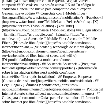
pantalla ya no se comparte con tu Experto. Aceptar Volver a
compartir ## Ya estás en una sesión activa OK ## Tu código ha
caducado Genera uno nuevo para compartirlo con tu experto.
Generar nuevo código ## Conéctate con T-Mobile Fiber -
[Instagram](https://www.instagram.com/tmobilelatino/) - [Facebook]
(https://www.facebook.com/TMobileLatino?ref=ts&fref=ts) - [X]
(https://twitter.com/TMobileLatino) - [You Tube]
(https://www.youtube.com/user/TMobile/custom) ### Elegir idioma
- [English](https://es.t-mobile.com) - [Español](https://es.t-
mobile.com)
- ## Acerca de T-Mobile Fiber Acerca de T-Mobile
Fiber - [Planes de fibra óptica](https://es.t-mobile.com/home-
internet/fiber/plans) - [Velocidad y tecnología de la fibra óptica]
(https://es.t-mobile.com/home-internet/fiber/fiber-internet-
service/benefits-of-fiber-internet-speed-and-wifi-6) -
[Disponibilidad](https://es.t-mobile.com/home-
internet/fiber/availability) - ## Asistencia Asistencia - [Preguntas
frecuentes](https://fiber.t-mobile.com/support/faq) - [Información
sobre la instalación](https://es.t-mobile.com/home-
internet/fiber/fiber-optic-installation) - ## Empresas Empresas -
[Consulta del residente](https://fiber.t-mobile.com/residential) - ##
Legal Legal - [Términos y condiciones](https://es.t-
mobile.com/home-internet/fiber/legal/residential-terms) - [Política del
Internet Abierto](https://fiber.t-mobile.com/legal/open-internet) - ##
Guías para el consumidor Guías para el consumidor - [Información
sobre Internet por fibra óptica](https://es.t-mobile.com/home-