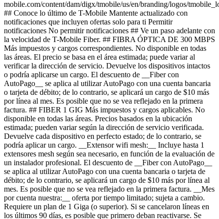
mobile.com/content/dam/digx/tmobile/us/en/branding/logos/tmobile_
## Conoce lo último de T-Mobile Mantente actualizado con
notificaciones que incluyen ofertas solo para ti Permitir
notificaciones No permitir notificaciones ## Ve un paso adelante con
la velocidad de T-Mobile Fiber. ## FIBRA ÓPTICA DE 300 MBPS
Más impuestos y cargos correspondientes. No disponible en todas
las áreas. El precio se basa en el área estimada; puede variar al
verificar la dirección de servicio. Devuelve los dispositivos intactos
o podría aplicarse un cargo. El descuento de __Fiber con
AutoPago__ se aplica al utilizar AutoPago con una cuenta bancaria
o tarjeta de débito; de lo contrario, se aplicará un cargo de $10 más
por línea al mes. Es posible que no se vea reflejado en la primera
factura. ## FIBER 1 GIG Más impuestos y cargos aplicables. No
disponible en todas las áreas. Precios basados ​​en la ubicación
estimada; pueden variar según la dirección de servicio verificada.
Devuelve cada dispositivo en perfecto estado; de lo contrario, se
podría aplicar un cargo. __Extensor wifi mesh:__ Incluye hasta 1
extensores mesh según sea necesario, en función de la evaluación de
un instalador profesional. El descuento de __Fiber con AutoPago__
se aplica al utilizar AutoPago con una cuenta bancaria o tarjeta de
débito; de lo contrario, se aplicará un cargo de $10 más por línea al
mes. Es posible que no se vea reflejado en la primera factura. __Mes
por cuenta nuestra:__ oferta por tiempo limitado; sujeta a cambio.
Requiere un plan de 1 Giga (o superior). Si se cancelaron líneas en
los últimos 90 días, es posible que primero deban reactivarse. Se