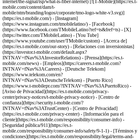
internet/the-signal/isp/what-is-fiber-internet) [![T-Mobile](https://es.t-
mobile.com/content/dam/t-
mobile/ntm/branding/logos/corporate/tmo-logo-white-v3.svg)]
(https://es.t-mobile.com/) - [Instagram]
(https://www.instagram.com/tmobilelatino/) - [Facebook]
(https://www.facebook.com/TMobileLatino?ref=ts&fref=ts) - [X]
(https://twitter.com/TMobileLatino) - [You Tube]
(https://www.youtube.com/user/TMobile/custom)
- [Acerca de]
(https://es.t-mobile.com/our-story) - [Relaciones con inversionistas]
(https://investor.t-mobile.com/default.aspx?
INTNAV=fNav%3AInvestorRelations) - [Prensa](https://es.t-
mobile.com/news) - [Empleos](https://careers.t-mobile.com?
INTNAV=fNav%3ACareers) - [Deutsche Telekom]
(https://www.telekom.com/en?
INTNAV=fNav%3ADeutscheTelekom) - [Puerto Rico]
(https://www.t-mobilepr.com/?INTNAV=fNav%3APuertoRico)
-
[Aviso de Privacidad](https://es.t-mobile.com/privacy-
center/privacy-notices/t-mobile-privacy-notice) - [Centro de
confianza](https://security.t-mobile.com/?
INTNAV=fNav%3ATrustCenter) - [Centro de Privacidad]
(https://es.t-mobile.com/privacy-center) - [Información para el
cliente](https://es.t-mobile.com/responsibility/consumer-info) -
[Seguridad pública/911](https://es.t-
mobile.com/responsibility/consumer-info/safety/9-1-1) - [Términos y
condiciones](https://es.t-mobile.com/responsibility/legal/terms-and-