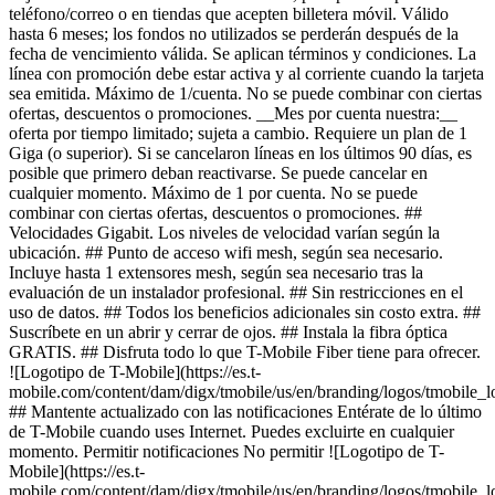
teléfono/correo o en tiendas que acepten billetera móvil. Válido
hasta 6 meses; los fondos no utilizados se perderán después de la
fecha de vencimiento válida. Se aplican términos y condiciones. La
línea con promoción debe estar activa y al corriente cuando la tarjeta
sea emitida. Máximo de 1/cuenta. No se puede combinar con ciertas
ofertas, descuentos o promociones. __Mes por cuenta nuestra:__
oferta por tiempo limitado; sujeta a cambio. Requiere un plan de 1
Giga (o superior). Si se cancelaron líneas en los últimos 90 días, es
posible que primero deban reactivarse. Se puede cancelar en
cualquier momento. Máximo de 1 por cuenta. No se puede
combinar con ciertas ofertas, descuentos o promociones. ##
Velocidades Gigabit. Los niveles de velocidad varían según la
ubicación. ## Punto de acceso wifi mesh, según sea necesario.
Incluye hasta 1 extensores mesh, según sea necesario tras la
evaluación de un instalador profesional. ## Sin restricciones en el
uso de datos. ## Todos los beneficios adicionales sin costo extra. ##
Suscríbete en un abrir y cerrar de ojos. ## Instala la fibra óptica
GRATIS. ## Disfruta todo lo que T-Mobile Fiber tiene para ofrecer.
![Logotipo de T-Mobile](https://es.t-
mobile.com/content/dam/digx/tmobile/us/en/branding/logos/tmobile_
## Mantente actualizado con las notificaciones Entérate de lo último
de T-Mobile cuando uses Internet. Puedes excluirte en cualquier
momento. Permitir notificaciones No permitir ![Logotipo de T-
Mobile](https://es.t-
mobile.com/content/dam/digx/tmobile/us/en/branding/logos/tmobile_