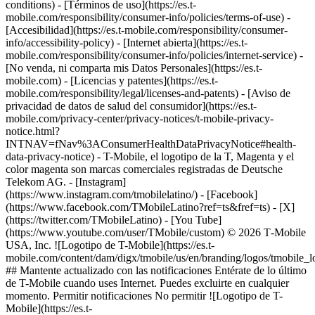
conditions) - [Términos de uso](https://es.t-
mobile.com/responsibility/consumer-info/policies/terms-of-use) -
[Accesibilidad](https://es.t-mobile.com/responsibility/consumer-
info/accessibility-policy) - [Internet abierta](https://es.t-
mobile.com/responsibility/consumer-info/policies/internet-service) -
[No venda, ni comparta mis Datos Personales](https://es.t-
mobile.com) - [Licencias y patentes](https://es.t-
mobile.com/responsibility/legal/licenses-and-patents) - [Aviso de
privacidad de datos de salud del consumidor](https://es.t-
mobile.com/privacy-center/privacy-notices/t-mobile-privacy-
notice.html?
INTNAV=fNav%3AConsumerHealthDataPrivacyNotice#health-
data-privacy-notice) - T-Mobile, el logotipo de la T, Magenta y el
color magenta son marcas comerciales registradas de Deutsche
Telekom AG.
- [Instagram]
(https://www.instagram.com/tmobilelatino/) - [Facebook]
(https://www.facebook.com/TMobileLatino?ref=ts&fref=ts) - [X]
(https://twitter.com/TMobileLatino) - [You Tube]
(https://www.youtube.com/user/TMobile/custom) © 2026 T‑Mobile
USA, Inc. ![Logotipo de T-Mobile](https://es.t-
mobile.com/content/dam/digx/tmobile/us/en/branding/logos/tmobile_
## Mantente actualizado con las notificaciones Entérate de lo último
de T-Mobile cuando uses Internet. Puedes excluirte en cualquier
momento. Permitir notificaciones No permitir ![Logotipo de T-
Mobile](https://es.t-