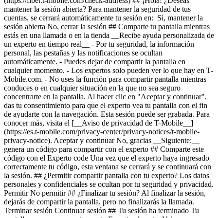
(https://fiber.t-mobile.com/check-address) ## ¡Hola! ¿Deseas
mantener la sesión abierta? Para mantener la seguridad de tus
cuentas, se cerrará automáticamente tu sesión en: Sí, mantener la
sesión abierta No, cerrar la sesión ## Comparte tu pantalla mientras
estás en una llamada o en la tienda __Recibe ayuda personalizada de
un experto en tiempo real__ - Por tu seguridad, la información
personal, las pestañas y las notificaciones se ocultan
automáticamente. - Puedes dejar de compartir la pantalla en
cualquier momento. - Los expertos solo pueden ver lo que hay en T-
Mobile.com. - No uses la función para compartir pantalla mientras
conduces o en cualquier situación en la que no sea seguro
concentrarte en la pantalla. Al hacer clic en "Aceptar y continuar",
das tu consentimiento para que el experto vea tu pantalla con el fin
de ayudarte con la navegación. Esta sesión puede ser grabada. Para
conocer más, visita el [__Aviso de privacidad de T-Mobile__]
(https://es.t-mobile.com/privacy-center/privacy-notices/t-mobile-
privacy-notice). Aceptar y continuar No, gracias __Siguiente:__
genera un código para compartir con el experto ## Comparte este
código con el Experto code Una vez que el experto haya ingresado
correctamente tu código, esta ventana se cerrará y se continuará con
la sesión. ## ¿Permitir compartir pantalla con tu experto? Los datos
personales y confidenciales se ocultan por tu seguridad y privacidad.
Permitir No permitir ## ¿Finalizar tu sesión? Al finalizar la sesión,
dejarás de compartir la pantalla, pero no finalizarás la llamada.
Terminar sesión Continuar sesión ## Tu sesión ha terminado Tu