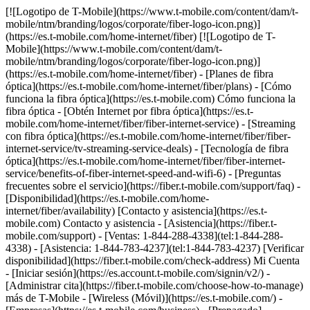
[![Logotipo de T-Mobile](https://www.t-mobile.com/content/dam/t-mobile/ntm/branding/logos/corporate/fiber-logo-icon.png)](https://es.t-mobile.com/home-internet/fiber) [![Logotipo de T-Mobile](https://www.t-mobile.com/content/dam/t-mobile/ntm/branding/logos/corporate/fiber-logo-icon.png)](https://es.t-mobile.com/home-internet/fiber) - [Planes de fibra óptica](https://es.t-mobile.com/home-internet/fiber/plans) - [Cómo funciona la fibra óptica](https://es.t-mobile.com) Cómo funciona la fibra óptica - [Obtén Internet por fibra óptica](https://es.t-mobile.com/home-internet/fiber/fiber-internet-service) - [Streaming con fibra óptica](https://es.t-mobile.com/home-internet/fiber/fiber-internet-service/tv-streaming-service-deals) - [Tecnología de fibra óptica](https://es.t-mobile.com/home-internet/fiber/fiber-internet-service/benefits-of-fiber-internet-speed-and-wifi-6) - [Preguntas frecuentes sobre el servicio](https://fiber.t-mobile.com/support/faq) - [Disponibilidad](https://es.t-mobile.com/home-internet/fiber/availability) [Contacto y asistencia](https://es.t-mobile.com) Contacto y asistencia - [Asistencia](https://fiber.t-mobile.com/support) - [Ventas: 1-844-288-4338](tel:1-844-288-4338) - [Asistencia: 1-844-783-4237](tel:1-844-783-4237) [Verificar disponibilidad](https://fiber.t-mobile.com/check-address) Mi Cuenta - [Iniciar sesión](https://es.account.t-mobile.com/signin/v2/) - [Administrar cita](https://fiber.t-mobile.com/choose-how-to-manage) más de T-Mobile - [Wireless (Móvil)](https://es.t-mobile.com/) - [Empresas](https://es.t-mobile.com/business) - [Prepagado](https://es.prepaid.t-mobile.com/home) - [Internet](https://es.t-mobile.com/home-internet) [](https://es.t-mobile.com) # INTERNET DE T-MOBILE FIBER EN BROKEN ARROW, OK ## Ve un paso adelante con la velocidad de T-Mobile Fiber. [Ve un paso adelante con la velocidad de T-Mobile Fiber.](https://es.t-mobile.com) Ve un paso adelante con la velocidad de T-Mobile Fiber. Obtén datos ilimitados, velocidades de carga y descarga de varios gigabits, sin contratos anuales, más el equipo y la instalación incluidos. [Verifica disponibilidad](https://fiber.t-mobile.com/check-address) Los niveles de velocidad varían según la ubicación. ![Rayos magenta.](https://es.t-mobile.com/sdscene7/is/image/Tmusprod/blank-35:4x3?fmt=png&fmt=png-alpha&qlt=100%2C0&resMode=sharp2&op_usm=1.75%2C0.3%2C2%2C0) ## Ve un paso adelante con la velocidad de T-Mobile Fiber. ## Rápido, más rápido o el más rápido: elige la velocidad que mejor se adapte a tus necesidades. ¿Ya eres cliente de T-Mobile? [Ingresa](https://es.account.t-mobile.com/signin/v2/) __Oferta por tiempo limitado__ RÁPIDO ## FIBRA ÓPTICA DE 300 MBPS [FIBRA ÓPTICA DE 300 MBPS](https://es.t-mobile.com) [FIBRA ÓPTICA DE 300 MBPS](https://fiber.t-mobile.com/check-address) FIBRA ÓPTICA DE 300 MBPS Las subidas son tan rápidas como las descargas. [Verifica disponibilidad , opens in a new window](https://fiber.t-mobile.com/check-address) Ver términos completos ![Cuarenta y cinco dólares al mes en Fiber con AutoPago. Más impuestos y cargos.](https://es.t-mobile.com/sdscene7/is/image/Tmusprod/fg-fiber-300-11726750:16x9?fmt=png&fmt=png-alpha&qlt=99%2C0&resMode=sharp2&op_usm=1.75%2C0.3%2C2%2C0) ## FIBRA ÓPTICA DE 300 MBPS Más impuestos y cargos correspondientes. No disponible en todas las áreas. El precio se basa en el área estimada; puede variar al verificar la dirección de servicio. Devuelve los dispositivos intactos o podría aplicarse un cargo. El descuento de __Fiber con AutoPago__ se aplica al utilizar AutoPago con una cuenta bancaria o tarjeta de débito; de lo contrario, se aplicará un cargo de $10 más por línea al mes. Es posible que no se vea reflejado en la primera factura. - ### Funciones y beneficios 100% Internet de fibra óptica Datos ilimitados Enrutador wifi incluido Instalación Incluida Beneficios exclusivos con T-Mobile Tuesdays Obtén un descuento de $10 (se muestra) al inscribirte en AutoPago de Fiber __Obtén un mes por cuenta nuestra__ LA MÁS RÁPIDA ## FIBER 1 GIG [FIBER 1 GIG](https://es.t-mobile.com) [FIBER 1 GIG](https://fiber.t-mobile.com/check-address) FIBER 1 GIG Obtén aún más velocidad y rendimiento en más lugares. [Verifica disponibilidad , opens in a new window](https://fiber.t-mobile.com/check-address) __Mes por cuenta nuestra:__ pasados los primeros 30 días, el plan se renueva automáticamente a la tarifa habitual ($70/mes por 1 Giga), más impuestos y cargos. Ver términos completos ![Sesenta dólares al mes con AutoPago de Fiber; más impuestos y cargos. $70/mes sin el descuento.](https://es.t-mobile.com/sdscene7/is/image/Tmusprod/fg-fiber-1-gig-11726750:16x9?fmt=png&fmt=png-alpha&qlt=99%2C0&resMode=sharp2&op_usm=1.75%2C0.3%2C2%2C0) ## FIBER 1 GIG Más impuestos y cargos aplicables. No disponible en todas las áreas. Precios basados ​​en la ubicación estimada; pueden variar según la dirección de servicio verificada. Devuelve cada dispositivo en perfecto estado; de lo contrario, se podría aplicar un cargo. __Extensor wifi mesh:__ Incluye hasta 1 extensores mesh según sea necesario, en función de la evaluación de un instalador profesional. El descuento de __Fiber con AutoPago__ se aplica al utilizar AutoPago con una cuenta bancaria o tarjeta de débito; de lo contrario, se aplicará un cargo de $10 más por línea al mes. Es posible que no se vea reflejado en la primera factura. __Mes por cuenta nuestra:__ oferta por tiempo limitado; sujeta a cambio. Requiere un plan de 1 Giga (o superior). Si se cancelaron líneas en los últimos 90 días, es posible que primero deban reactivarse. Se puede cancelar en cualquier momento. Máximo de 1 por cuenta. No se puede combinar con ciertas ofertas, descuentos o promociones. - ### Funciones y beneficios 100% Internet de fibra óptica Datos ilimitados Enrutador wifi incluido Instalación Incluida Extensor de red wifi según sea necesario Beneficios exclusivos con T-Mobile Tuesdays Obtén un descuento de $10 (se muestra) al inscribirte en AutoPago de Fiber __Obtén un mes por cuenta nuestra + un reembolso de $100__ LA MÁS RÁPIDA ## FIBER 2 GIG [FIBER 2 GIG](https://es.t-mobile.com) [FIBER 2 GIG](https://fiber.t-mobile.com/check-address) FIBER 2 GIG Administra tu trabajo, entretenimiento y más con nuestras velocidades más rápidas y el wifi más potente. [Verifica disponibilidad , opens in a new window](https://fiber.t-mobile.com/check-address) __Mes por cuenta nuestra:__ pasados los primeros 30 días, el plan se renueva automáticamente a la tarifa habitual ($80/mes por 2 Giga), más impuestos y cargos. __$100 de reembolso:__ vía tarjeta virtual de prepago en un plan elegible. Puede demorar 14 semanas después de la instalación. Ver términos completos ![Setenta dólares al mes con AutoPago de Fiber; más impuestos y cargos. $80/mes sin el descuento.](https://es.t-mobile.com/sdscene7/is/image/Tmusprod/fg-fiber-2-gig-11726750:16x9?fmt=png&fmt=png-alpha&qlt=99%2C0&resMode=sharp2&op_usm=1.75%2C0.3%2C2%2C0) ## FIBER 2 GIG Más impuestos y cargos aplicables. No disponible en todas las áreas. Precios basados ​​en la ubicación estimada; pueden variar según la dirección de servicio verificada. Devuelve cada dispositivo sin daños o se podría aplicar un cargo. __Extensor wifi mesh:__ incluye hasta 1 extensores mesh, según sea necesario, en función de la evaluación de un instalador profesional. El descuento en __Fiber por AutoPago__ se aplica al utilizar AutoPago con una cuenta bancaria o tarjeta de débito; de lo contrario, $10 más por línea al mes. Es posible que no se vea reflejado en la primera factura. __$100 de reembolso:__ oferta por tiempo limitado; sujeta a cambio. Requiere activación de nueva línea de Internet Fiber en plan de 2 Gigas. El pedido debe realizarse antes del 8/31/26 y la instalación hasta el 9/30/26. Si se cancelaron líneas de Internet en los últimos 90 días, es posible que deban reactivarse primero. $100 con una tarjeta virtual de prepago Mastercard; para usar por Internet o en tiendas mediante apps móviles de pago aceptadas; __no tiene acceso a dinero en efectivo y vence en 6 meses__. La tarjeta virtual es emitida por Pathward®, N.A., miembro de FDIC, conforme a una licencia de Mastercard International Incorporated. Mastercard y el diseño de los círculos son marcas registradas de Mastercard International Incorporated. No permite acceder a dinero en efectivo ni realizar pagos recurrentes. Puede utilizarse donde se acepten tarjetas de débito Mastercard por Internet, para pedidos por teléfono/correo o en tiendas que acepten billetera móvil. Válido hasta 6 meses; los fondos no utilizados se perderán después de la fecha de vencimiento válida. Se aplican términos y condiciones. La línea con promoción debe estar activa y al corriente cuando la tarjeta sea emitida. Máximo de 1/cuenta. No se puede combinar con ciertas ofertas, descuentos o promociones. __Mes por cuenta nuestra:__ oferta por tiempo limitado; sujeta a cambio. Requiere un plan de 1 Giga (o superior). Si se cancelaron líneas en los últimos 90 días, es posible que primero deban reactivarse. Se puede cancelar en cualquier momento. Máximo de 1 por cuenta. No se puede combinar con ciertas ofertas, descuentos o promociones. - ### Funciones y beneficios 100% Internet de fibra óptica Datos ilimitados Enrutador wifi incluido Instalación Incluida Extensor de red wifi según sea necesario Beneficios exclusivos con T-Mobile Tuesdays Obtén un descuento de $10 (se muestra) al inscribirte en AutoPago de Fiber [Mas info sobre planes , opens in a new window](https://es.t-mobile.com/home-internet/fiber/plans) ## Descubre los beneficios increíbles del servicio de Internet T-Mobile Fiber en Broken Arrow, OK ## Velocidades Gigabit. Velocidades de carga y descarga de varios gigabits. Ver términos completos ![Ícono de velocidades Gigabit](https://es.t-mobile.com/sdscene7/is/image/Tmusprod/Gigabi