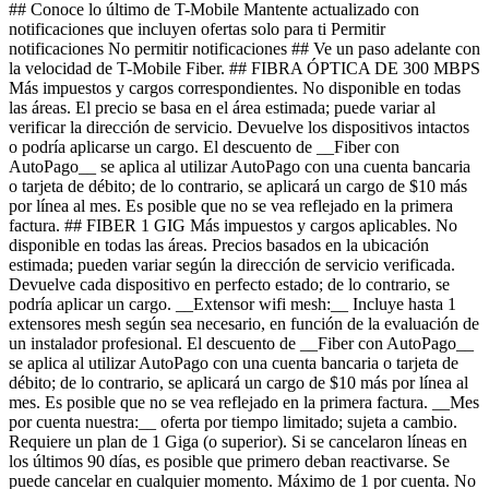
## Conoce lo último de T-Mobile Mantente actualizado con
notificaciones que incluyen ofertas solo para ti Permitir
notificaciones No permitir notificaciones ## Ve un paso adelante con
la velocidad de T-Mobile Fiber. ## FIBRA ÓPTICA DE 300 MBPS
Más impuestos y cargos correspondientes. No disponible en todas
las áreas. El precio se basa en el área estimada; puede variar al
verificar la dirección de servicio. Devuelve los dispositivos intactos
o podría aplicarse un cargo. El descuento de __Fiber con
AutoPago__ se aplica al utilizar AutoPago con una cuenta bancaria
o tarjeta de débito; de lo contrario, se aplicará un cargo de $10 más
por línea al mes. Es posible que no se vea reflejado en la primera
factura. ## FIBER 1 GIG Más impuestos y cargos aplicables. No
disponible en todas las áreas. Precios basados ​​en la ubicación
estimada; pueden variar según la dirección de servicio verificada.
Devuelve cada dispositivo en perfecto estado; de lo contrario, se
podría aplicar un cargo. __Extensor wifi mesh:__ Incluye hasta 1
extensores mesh según sea necesario, en función de la evaluación de
un instalador profesional. El descuento de __Fiber con AutoPago__
se aplica al utilizar AutoPago con una cuenta bancaria o tarjeta de
débito; de lo contrario, se aplicará un cargo de $10 más por línea al
mes. Es posible que no se vea reflejado en la primera factura. __Mes
por cuenta nuestra:__ oferta por tiempo limitado; sujeta a cambio.
Requiere un plan de 1 Giga (o superior). Si se cancelaron líneas en
los últimos 90 días, es posible que primero deban reactivarse. Se
puede cancelar en cualquier momento. Máximo de 1 por cuenta. No