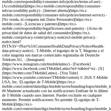
mobile.com/responsibility/consumer-info/policies/terms-of-use) -
[Accesibilidad](https://es.t-mobile.com/responsibility/consumer-
info/accessibility-policy) - [Internet abierta](https://es.t-
mobile.com/responsibility/consumer-info/policies/internet-service) -
[No venda, ni comparta mis Datos Personales](https://es.t-
mobile.com) - [Licencias y patentes](https://es.t-
mobile.com/responsibility/legal/licenses-and-patents) - [Aviso de
privacidad de datos de salud del consumidor](https://es.t-
mobile.com/privacy-center/privacy-notices/t-mobile-privacy-
notice.html?
INTNAV=fNav%3AConsumerHealthDataPrivacyNotice#health-
data-privacy-notice) - T-Mobile, el logotipo de la T, Magenta y el
color magenta son marcas comerciales registradas de Deutsche
Telekom AG.
- [Instagram]
(https://www.instagram.com/tmobilelatino/) - [Facebook]
(https://www.facebook.com/TMobileLatino?ref=ts&fref=ts) - [X]
(https://twitter.com/TMobileLatino) - [You Tube]
(https://www.youtube.com/user/TMobile/custom) © 2026 T‑Mobile
USA, Inc. ![Logotipo de T-Mobile](https://es.t-
mobile.com/content/dam/digx/tmobile/us/en/branding/logos/tmobile_
## Mantente actualizado con las notificaciones Entérate de lo último
de T-Mobile cuando uses Internet. Puedes excluirte en cualquier
momento. Permitir notificaciones No permitir ![Logotipo de T-
Mobile](https://es.t-
mobile.com/content/dam/digx/tmobile/us/en/branding/logos/tmobile_