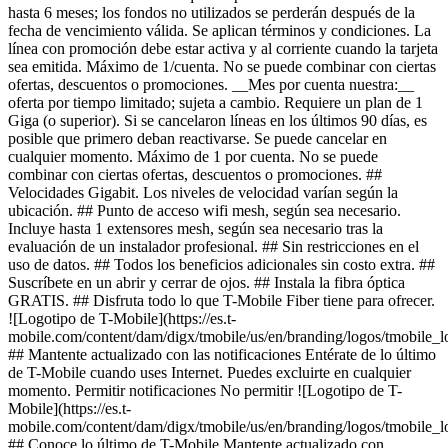
hasta 6 meses; los fondos no utilizados se perderán después de la
fecha de vencimiento válida. Se aplican términos y condiciones. La
línea con promoción debe estar activa y al corriente cuando la tarjeta
sea emitida. Máximo de 1/cuenta. No se puede combinar con ciertas
ofertas, descuentos o promociones. __Mes por cuenta nuestra:__
oferta por tiempo limitado; sujeta a cambio. Requiere un plan de 1
Giga (o superior). Si se cancelaron líneas en los últimos 90 días, es
posible que primero deban reactivarse. Se puede cancelar en
cualquier momento. Máximo de 1 por cuenta. No se puede
combinar con ciertas ofertas, descuentos o promociones. ##
Velocidades Gigabit. Los niveles de velocidad varían según la
ubicación. ## Punto de acceso wifi mesh, según sea necesario.
Incluye hasta 1 extensores mesh, según sea necesario tras la
evaluación de un instalador profesional. ## Sin restricciones en el
uso de datos. ## Todos los beneficios adicionales sin costo extra. ##
Suscríbete en un abrir y cerrar de ojos. ## Instala la fibra óptica
GRATIS. ## Disfruta todo lo que T-Mobile Fiber tiene para ofrecer.
![Logotipo de T-Mobile](https://es.t-
mobile.com/content/dam/digx/tmobile/us/en/branding/logos/tmobile_
## Mantente actualizado con las notificaciones Entérate de lo último
de T-Mobile cuando uses Internet. Puedes excluirte en cualquier
momento. Permitir notificaciones No permitir ![Logotipo de T-
Mobile](https://es.t-
mobile.com/content/dam/digx/tmobile/us/en/branding/logos/tmobile_
## Conoce lo último de T-Mobile Mantente actualizado con