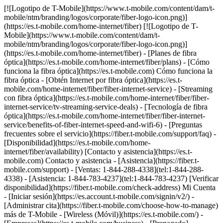
[![Logotipo de T-Mobile](https://www.t-mobile.com/content/dam/t-mobile/ntm/branding/logos/corporate/fiber-logo-icon.png)](https://es.t-mobile.com/home-internet/fiber) [![Logotipo de T-Mobile](https://www.t-mobile.com/content/dam/t-mobile/ntm/branding/logos/corporate/fiber-logo-icon.png)](https://es.t-mobile.com/home-internet/fiber) - [Planes de fibra óptica](https://es.t-mobile.com/home-internet/fiber/plans) - [Cómo funciona la fibra óptica](https://es.t-mobile.com) Cómo funciona la fibra óptica - [Obtén Internet por fibra óptica](https://es.t-mobile.com/home-internet/fiber/fiber-internet-service) - [Streaming con fibra óptica](https://es.t-mobile.com/home-internet/fiber/fiber-internet-service/tv-streaming-service-deals) - [Tecnología de fibra óptica](https://es.t-mobile.com/home-internet/fiber/fiber-internet-service/benefits-of-fiber-internet-speed-and-wifi-6) - [Preguntas frecuentes sobre el servicio](https://fiber.t-mobile.com/support/faq) - [Disponibilidad](https://es.t-mobile.com/home-internet/fiber/availability) [Contacto y asistencia](https://es.t-mobile.com) Contacto y asistencia - [Asistencia](https://fiber.t-mobile.com/support) - [Ventas: 1-844-288-4338](tel:1-844-288-4338) - [Asistencia: 1-844-783-4237](tel:1-844-783-4237) [Verificar disponibilidad](https://fiber.t-mobile.com/check-address) Mi Cuenta - [Iniciar sesión](https://es.account.t-mobile.com/signin/v2/) - [Administrar cita](https://fiber.t-mobile.com/choose-how-to-manage) más de T-Mobile - [Wireless (Móvil)](https://es.t-mobile.com/) - [Empresas](https://es.t-mobile.com/business) - [Prepagado](https://es.prepaid.t-mobile.com/home) - [Internet](https://es.t-mobile.com/home-internet) [](https://es.t-mobile.com) # INTERNET DE T-MOBILE FIBER EN RGV, TX ## Ve un paso adelante con la velocidad de T-Mobile Fiber. [Ve un paso adelante con la velocidad de T-Mobile Fiber.](https://es.t-mobile.com) Ve un paso adelante con la velocidad de T-Mobile Fiber. Obtén datos ilimitados, velocidades de carga y descarga de varios gigabits, sin contratos anuales, más el equipo y la instalación incluidos. [Verifica disponibilidad](https://fiber.t-mobile.com/check-address) Los niveles de velocidad varían según la ubicación. ![Rayos magenta.](https://es.t-mobile.com/sdscene7/is/image/Tmusprod/blank-35:4x3?fmt=png&fmt=png-alpha&qlt=100%2C0&resMode=sharp2&op_usm=1.75%2C0.3%2C2%2C0) ## Ve un paso adelante con la velocidad de T-Mobile Fiber. ## Rápido, más rápido o el más rápido: elige la velocidad que mejor se adapte a tus necesidades. ¿Ya eres cliente de T-Mobile? [Ingresa](https://es.account.t-mobile.com/signin/v2/) __Oferta por tiempo limitado__ RÁPIDO ## FIBRA ÓPTICA DE 300 MBPS [FIBRA ÓPTICA DE 300 MBPS](https://es.t-mobile.com) [FIBRA ÓPTICA DE 300 MBPS](https://fiber.t-mobile.com/check-address) FIBRA ÓPTICA DE 300 MBPS Las subidas son tan rápidas como las descargas. [Verifica disponibilidad , opens in a new window](https://fiber.t-mobile.com/check-address) Ver términos completos ![Cuarenta y cinco dólares al mes en Fiber con AutoPago. Más impuestos y cargos.](https://es.t-mobile.com/sdscene7/is/image/Tmusprod/fg-fiber-300-11726750:16x9?fmt=png&fmt=png-alpha&qlt=99%2C0&resMode=sharp2&op_usm=1.75%2C0.3%2C2%2C0) ## FIBRA ÓPTICA DE 300 MBPS Más impuestos y cargos correspondientes. No disponible en todas las áreas. El precio se basa en el área estimada; puede variar al verificar la dirección de servicio. Devuelve los dispositivos intactos o podría aplicarse un cargo. El descuento de __Fiber con AutoPago__ se aplica al utilizar AutoPago con una cuenta bancaria o tarjeta de débito; de lo contrario, se aplicará un cargo de $10 más por línea al mes. Es posible que no se vea reflejado en la primera factura. - ### Funciones y beneficios 100% Internet de fibra óptica Datos ilimitados Enrutador wifi incluido Instalación Incluida Beneficios exclusivos con T-Mobile Tuesdays Obtén un descuento de $10 (se muestra) al inscribirte en AutoPago de Fiber __Obtén un mes por cuenta nuestra__ LA MÁS RÁPIDA ## FIBER 1 GIG [FIBER 1 GIG](https://es.t-mobile.com) [FIBER 1 GIG](https://fiber.t-mobile.com/check-address) FIBER 1 GIG Obtén aún más velocidad y rendimiento en más lugares. [Verifica disponibilidad , opens in a new window](https://fiber.t-mobile.com/check-address) __Mes por cuenta nuestra:__ pasados los primeros 30 días, el plan se renueva automáticamente a la tarifa habitual ($70/mes por 1 Giga), más impuestos y cargos. Ver términos completos ![Sesenta dólares al mes con AutoPago de Fiber; más impuestos y cargos. $70/mes sin el descuento.](https://es.t-mobile.com/sdscene7/is/image/Tmusprod/fg-fiber-1-gig-11726750:16x9?fmt=png&fmt=png-alpha&qlt=99%2C0&resMode=sharp2&op_usm=1.75%2C0.3%2C2%2C0) ## FIBER 1 GIG Más impuestos y cargos aplicables. No disponible en todas las áreas. Precios basados ​​en la ubicación estimada; pueden variar según la dirección de servicio verificada. Devuelve cada dispositivo en perfecto estado; de lo contrario, se podría aplicar un cargo. __Extensor wifi mesh:__ Incluye hasta 1 extensores mesh según sea necesario, en función de la evaluación de un instalador profesional. El descuento de __Fiber con AutoPago__ se aplica al utilizar AutoPago con una cuenta bancaria o tarjeta de débito; de lo contrario, se aplicará un cargo de $10 más por línea al mes. Es posible que no se vea reflejado en la primera factura. __Mes por cuenta nuestra:__ oferta por tiempo limitado; sujeta a cambio. Requiere un plan de 1 Giga (o superior). Si se cancelaron líneas en los últimos 90 días, es posible que primero deban reactivarse. Se puede cancelar en cualquier momento. Máximo de 1 por cuenta. No se puede combinar con ciertas ofertas, descuentos o promociones. - ### Funciones y beneficios 100% Internet de fibra óptica Datos ilimitados Enrutador wifi incluido Instalación Incluida Extensor de red wifi según sea necesario Beneficios exclusivos con T-Mobile Tuesdays Obtén un descuento de $10 (se muestra) al inscribirte en AutoPago de Fiber __Obtén un mes por cuenta nuestra + un reembolso de $100__ LA MÁS RÁPIDA ## FIBER 2 GIG [FIBER 2 GIG](https://es.t-mobile.com) [FIBER 2 GIG](https://fiber.t-mobile.com/check-address) FIBER 2 GIG Administra tu trabajo, entretenimiento y más con nuestras velocidades más rápidas y el wifi más potente. [Verifica disponibilidad , opens in a new window](https://fiber.t-mobile.com/check-address) __Mes por cuenta nuestra:__ pasados los primeros 30 días, el plan se renueva automáticamente a la tarifa habitual ($80/mes por 2 Giga), más impuestos y cargos. __$100 de reembolso:__ vía tarjeta virtual de prepago en un plan elegible. Puede demorar 14 semanas después de la instalación. Ver términos completos ![Setenta dólares al mes con AutoPago de Fiber; más impuestos y cargos. $80/mes sin el descuento.](https://es.t-mobile.com/sdscene7/is/image/Tmusprod/fg-fiber-2-gig-11726750:16x9?fmt=png&fmt=png-alpha&qlt=99%2C0&resMode=sharp2&op_usm=1.75%2C0.3%2C2%2C0) ## FIBER 2 GIG Más impuestos y cargos aplicables. No disponible en todas las áreas. Precios basados ​​en la ubicación estimada; pueden variar según la dirección de servicio verificada. Devuelve cada dispositivo sin daños o se podría aplicar un cargo. __Extensor wifi mesh:__ incluye hasta 1 extensores mesh, según sea necesario, en función de la evaluación de un instalador profesional. El descuento en __Fiber por AutoPago__ se aplica al utilizar AutoPago con una cuenta bancaria o tarjeta de débito; de lo contrario, $10 más por línea al mes. Es posible que no se vea reflejado en la primera factura. __$100 de reembolso:__ oferta por tiempo limitado; sujeta a cambio. Requiere activación de nueva línea de Internet Fiber en plan de 2 Gigas. El pedido debe realizarse antes del 8/31/26 y la instalación hasta el 9/30/26. Si se cancelaron líneas de Internet en los últimos 90 días, es posible que deban reactivarse primero. $100 con una tarjeta virtual de prepago Mastercard; para usar por Internet o en tiendas mediante apps móviles de pago aceptadas; __no tiene acceso a dinero en efectivo y vence en 6 meses__. La tarjeta virtual es emitida por Pathward®, N.A., miembro de FDIC, conforme a una licencia de Mastercard International Incorporated. Mastercard y el diseño de los círculos son marcas registradas de Mastercard International Incorporated. No permite acceder a dinero en efectivo ni realizar pagos recurrentes. Puede utilizarse donde se acepten tarjetas de débito Mastercard por Internet, para pedidos por teléfono/correo o en tiendas que acepten billetera móvil. Válido hasta 6 meses; los fondos no utilizados se perderán después de la fecha de vencimiento válida. Se aplican términos y condiciones. La línea con promoción debe estar activa y al corriente cuando la tarjeta sea emitida. Máximo de 1/cuenta. No se puede combinar con ciertas ofertas, descuentos o promociones. __Mes por cuenta nuestra:__ oferta por tiempo limitado; sujeta a cambio. Requiere un plan de 1 Giga (o superior). Si se cancelaron líneas en los últimos 90 días, es posible que primero deban reactivarse. Se puede cancelar en cualquier momento. Máximo de 1 por cuenta. No se puede combinar con ciertas ofertas, descuentos o promociones. - ### Funciones y beneficios 100% Internet de fibra óptica Datos ilimitados Enrutador wifi incluido Instalación Incluida Extensor de red wifi según sea necesario Beneficios exclusivos con T-Mobile Tuesdays Obtén un descuento de $10 (se muestra) al inscribirte en AutoPago de Fiber [Mas info sobre planes , opens in a new window](https://es.t-mobile.com/home-internet/fiber/plans) ## Descubre los beneficios increíbles del servicio de Internet T-Mobile Fiber en RGV, TX ## Velocidades Gigabit. Velocidades de carga y descarga de varios gigabits. Ver términos completos ![Ícono de velocidades Gigabit](https://es.t-mobile.com/sdscene7/is/image/Tmusprod/Gigabit%20Speeds%20on%20