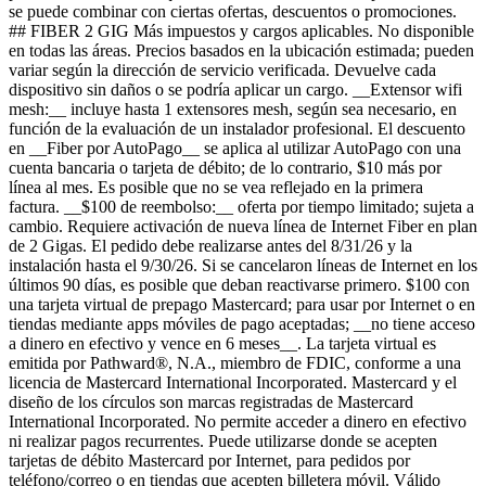
se puede combinar con ciertas ofertas, descuentos o promociones.
## FIBER 2 GIG Más impuestos y cargos aplicables. No disponible
en todas las áreas. Precios basados ​​en la ubicación estimada; pueden
variar según la dirección de servicio verificada. Devuelve cada
dispositivo sin daños o se podría aplicar un cargo. __Extensor wifi
mesh:__ incluye hasta 1 extensores mesh, según sea necesario, en
función de la evaluación de un instalador profesional. El descuento
en __Fiber por AutoPago__ se aplica al utilizar AutoPago con una
cuenta bancaria o tarjeta de débito; de lo contrario, $10 más por
línea al mes. Es posible que no se vea reflejado en la primera
factura. __$100 de reembolso:__ oferta por tiempo limitado; sujeta a
cambio. Requiere activación de nueva línea de Internet Fiber en plan
de 2 Gigas. El pedido debe realizarse antes del 8/31/26 y la
instalación hasta el 9/30/26. Si se cancelaron líneas de Internet en los
últimos 90 días, es posible que deban reactivarse primero. $100 con
una tarjeta virtual de prepago Mastercard; para usar por Internet o en
tiendas mediante apps móviles de pago aceptadas; __no tiene acceso
a dinero en efectivo y vence en 6 meses__. La tarjeta virtual es
emitida por Pathward®, N.A., miembro de FDIC, conforme a una
licencia de Mastercard International Incorporated. Mastercard y el
diseño de los círculos son marcas registradas de Mastercard
International Incorporated. No permite acceder a dinero en efectivo
ni realizar pagos recurrentes. Puede utilizarse donde se acepten
tarjetas de débito Mastercard por Internet, para pedidos por
teléfono/correo o en tiendas que acepten billetera móvil. Válido