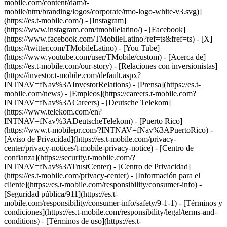
mobile.com/content/dam/t-
mobile/ntm/branding/logos/corporate/tmo-logo-white-v3.svg)]
(https://es.t-mobile.com/) - [Instagram]
(https://www.instagram.com/tmobilelatino/) - [Facebook]
(https://www.facebook.com/TMobileLatino?ref=ts&fref=ts) - [X]
(https://twitter.com/TMobileLatino) - [You Tube]
(https://www.youtube.com/user/TMobile/custom)
- [Acerca de]
(https://es.t-mobile.com/our-story) - [Relaciones con inversionistas]
(https://investor.t-mobile.com/default.aspx?
INTNAV=fNav%3AInvestorRelations) - [Prensa](https://es.t-
mobile.com/news) - [Empleos](https://careers.t-mobile.com?
INTNAV=fNav%3ACareers) - [Deutsche Telekom]
(https://www.telekom.com/en?
INTNAV=fNav%3ADeutscheTelekom) - [Puerto Rico]
(https://www.t-mobilepr.com/?INTNAV=fNav%3APuertoRico)
-
[Aviso de Privacidad](https://es.t-mobile.com/privacy-
center/privacy-notices/t-mobile-privacy-notice) - [Centro de
confianza](https://security.t-mobile.com/?
INTNAV=fNav%3ATrustCenter) - [Centro de Privacidad]
(https://es.t-mobile.com/privacy-center) - [Información para el
cliente](https://es.t-mobile.com/responsibility/consumer-info) -
[Seguridad pública/911](https://es.t-
mobile.com/responsibility/consumer-info/safety/9-1-1) - [Términos y
condiciones](https://es.t-mobile.com/responsibility/legal/terms-and-
conditions) - [Términos de uso](https://es.t-