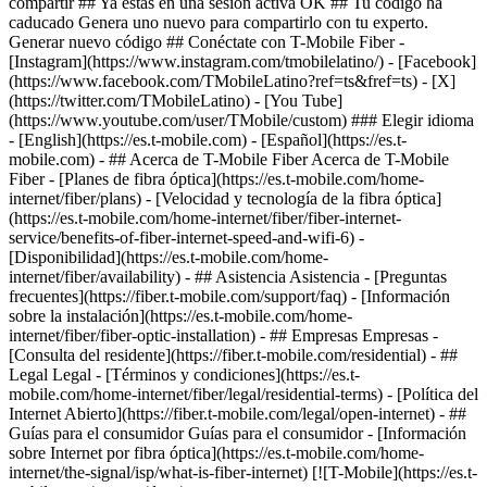
compartir ## Ya estás en una sesión activa OK ## Tu código ha
caducado Genera uno nuevo para compartirlo con tu experto.
Generar nuevo código ## Conéctate con T-Mobile Fiber -
[Instagram](https://www.instagram.com/tmobilelatino/) - [Facebook]
(https://www.facebook.com/TMobileLatino?ref=ts&fref=ts) - [X]
(https://twitter.com/TMobileLatino) - [You Tube]
(https://www.youtube.com/user/TMobile/custom) ### Elegir idioma
- [English](https://es.t-mobile.com) - [Español](https://es.t-
mobile.com)
- ## Acerca de T-Mobile Fiber Acerca de T-Mobile
Fiber - [Planes de fibra óptica](https://es.t-mobile.com/home-
internet/fiber/plans) - [Velocidad y tecnología de la fibra óptica]
(https://es.t-mobile.com/home-internet/fiber/fiber-internet-
service/benefits-of-fiber-internet-speed-and-wifi-6) -
[Disponibilidad](https://es.t-mobile.com/home-
internet/fiber/availability) - ## Asistencia Asistencia - [Preguntas
frecuentes](https://fiber.t-mobile.com/support/faq) - [Información
sobre la instalación](https://es.t-mobile.com/home-
internet/fiber/fiber-optic-installation) - ## Empresas Empresas -
[Consulta del residente](https://fiber.t-mobile.com/residential) - ##
Legal Legal - [Términos y condiciones](https://es.t-
mobile.com/home-internet/fiber/legal/residential-terms) - [Política del
Internet Abierto](https://fiber.t-mobile.com/legal/open-internet) - ##
Guías para el consumidor Guías para el consumidor - [Información
sobre Internet por fibra óptica](https://es.t-mobile.com/home-
internet/the-signal/isp/what-is-fiber-internet) [![T-Mobile](https://es.t-