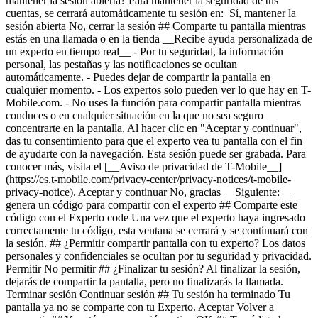
mantener la sesión abierta? Para mantener la seguridad de tus
cuentas, se cerrará automáticamente tu sesión en: Sí, mantener la
sesión abierta No, cerrar la sesión ## Comparte tu pantalla mientras
estás en una llamada o en la tienda __Recibe ayuda personalizada de
un experto en tiempo real__ - Por tu seguridad, la información
personal, las pestañas y las notificaciones se ocultan
automáticamente. - Puedes dejar de compartir la pantalla en
cualquier momento. - Los expertos solo pueden ver lo que hay en T-
Mobile.com. - No uses la función para compartir pantalla mientras
conduces o en cualquier situación en la que no sea seguro
concentrarte en la pantalla. Al hacer clic en "Aceptar y continuar",
das tu consentimiento para que el experto vea tu pantalla con el fin
de ayudarte con la navegación. Esta sesión puede ser grabada. Para
conocer más, visita el [__Aviso de privacidad de T-Mobile__]
(https://es.t-mobile.com/privacy-center/privacy-notices/t-mobile-
privacy-notice). Aceptar y continuar No, gracias __Siguiente:__
genera un código para compartir con el experto ## Comparte este
código con el Experto code Una vez que el experto haya ingresado
correctamente tu código, esta ventana se cerrará y se continuará con
la sesión. ## ¿Permitir compartir pantalla con tu experto? Los datos
personales y confidenciales se ocultan por tu seguridad y privacidad.
Permitir No permitir ## ¿Finalizar tu sesión? Al finalizar la sesión,
dejarás de compartir la pantalla, pero no finalizarás la llamada.
Terminar sesión Continuar sesión ## Tu sesión ha terminado Tu
pantalla ya no se comparte con tu Experto. Aceptar Volver a