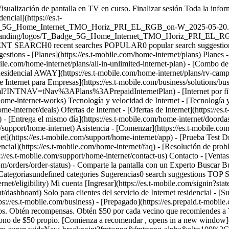
Visualización de pantalla en TV en curso. Finalizar sesión Toda la info
encial](https://es.t-
ge_5G_Home_Internet_TMO_Horiz_PRI_EL_RGB_on-W_2025-05-20.png)](h
s/en/branding/logos/T_Badge_5G_Home_Internet_TMO_Horiz_PRI_EL_RGB
ENT SEARCH0 recent searches POPULAR0 popular search suggestions C
ons - [Planes](https://es.t-mobile.com/home-internet/plans) Planes - [
bile.com/home-internet/plans/all-in-unlimited-internet-plan) - [Combo de
 Residencial AWAY](https://es.t-mobile.com/home-internet/plans/rv-camper
Internet para Empresas](https://es.t-mobile.com/business/solutions/busin
ml?INTNAV=tNav%3APlans%3APrepaidInternetPlan) - [Internet por fibra]
home-internet-works) Tecnología y velocidad de Internet - [Tecnología y
me-internet/deals) Ofertas de Internet - [Ofertas de Internet](https://e
) - [Entrega el mismo día](https://es.t-mobile.com/home-internet/doord
om/support/home-internet) Asistencia - [Comenzar](https://es.t-mobile.com
t](https://es.t-mobile.com/support/home-internet/app) - [Prueba Test D
encial](https://es.t-mobile.com/home-internet/faq) - [Resolución de probl
//es.t-mobile.com/support/home-internet/contact-us) Contacto - [Venta
.com/orders/order-status) - Comparte la pantalla con un Experto Busc
egoríasundefined categories Sugerencias0 search suggestions TOP S
-internet/eligibility) Mi cuenta [Ingresar](https://es.t-mobile.com/s
/dashboard) Solo para clientes del servicio de Internet residencial - [S
a&qlt=85%2C0&resMode=sharp2&op_usm=1.75%2C0.3%2C2%2C0) ## Obtén recompensas en tres sencillos pasos. [Obtén recompensas en tres sencillos pasos.](https://es.t-mobile.com) Obtén recompensas en tres sencillos pasos. [Comienza , opens in a new window](https://fiber.t-mobile.com/offer/refer-a-friend) ## Obtén recompensas en tres sencillos pasos. ![](https://es.t-mobile.com/sdscene7/is/image/Tmusprod/fg-step-1-9628651?ts=1763489276246&dpr=off) ## Ingresa a tu cuenta. ![](https://es.t-mobile.com/sdscene7/is/image/Tmusprod/fg-step-2-9628651?ts=1763489284680&dpr=off) ## Obtén tu código personalizado y compártelo con tus vecinos. ![](https://es.t-mobile.com/sdscene7/is/image/Tmusprod/fg-step-3-9628651?ts=1763489292717&dpr=off) ## Una vez que se inscriba, cada uno recibirá una tarjeta virtual de prepago Mastercard® de $50. Puedes ganar hasta $500. ## Recibe los beneficios, la libertad y la asistencia que esperas de T-Mobile. ![](https://es.t-mobile.com/sdscene7/is/image/Tmusprod/icon-gigabit-speed-9629200?ts=1764093032830&fmt=png-alpha&qlt=85%2C0&resMode=sharp2&op_usm=1.75%2C0.3%2C2%2C0&dpr=off) __Velocidades Gigabit.__ Velocidades de carga y descarga de varios gigabits. Los niveles de velocidad varían según la ubicación. ![](https://es.t-mobile.com/sdscene7/is/image/Tmusprod/icon-wifi-mesh-9629200?ts=1764093038096&fmt=png-alpha&qlt=85%2C0&resMode=sharp2&op_usm=1.75%2C0.3%2C2%2C0&dpr=off) __Extensor de red wifi mesh, según sea necesario.__ Cobertura ampliada en prácticamente todos los rincones de tu hogar. Ver términos completos ![](https://es.t-mobile.com/sdscene7/is/image/Tmusprod/fg-no-caps-icon-9628651?ts=1764093045749&fmt=png-alpha&qlt=85%2C0&resMode=sharp2&op_usm=1.75%2C0.3%2C2%2C0&dpr=off) __Sin restricciones en el uso de datos.__ Aprovecha los datos ilimitados. ![](https://es.t-mobile.com/sdscene7/is/image/Tmusprod/icon-no-cost-9629200?ts=1764093051163&fmt=png-alpha&qlt=85%2C0&resMode=sharp2&op_usm=1.75%2C0.3%2C2%2C0&dpr=off) __Todos los beneficios adicionales sin costo extra.__ Se incluye el equipo y la instalación. Incluye hasta 1 extensores mesh, según sea necesario tras la evaluación de un instalador profesional. ## ¿Tienes preguntas sobre T-Mobile Fiber? Encuentra las respuestas a tus preguntas sobre T-Mobile Fiber en las preguntas frecuentes que aparecen a continuación. ¿Todavía necesitas ayuda? Contáctanos [aquí](https://fiber.t-mobile.com/support). - ### ¿Qué es T-Mobile Fiber? T-Mobile Fiber es un servicio de Internet residencial de alta velocidad por cable de fibra óptica que ofrce T-Mobile. Internet de fibra óptica alcanza sus velocidades gigabit extremadamente rápidas gracias a la tecnología de fibra óptica, que transmite señales de luz a través de diminutos hilos de vidrio. Esto permite que los datos viajen largas distancias de forma confiable a las velocidades más altas posibles. - ### ¿Por qué debería contratar T-Mobile Fiber? T-Mobile Fiber ofrece velocidades de carga y descarga iguales, lo que lo convierte en una excelente opción para compartir fotos y videos, hacer streaming de TV en vivo, subir archivos, trabajar y estudiar desde casa, y mucho más. Con cada plan de Internet residencial de T-Mobile Fiber obtienes un enrutador wifi 6 para disfrutar de una conexión confiable con un ancho de banda descomunal para todos tus dispositivos. Además, pagarás la misma cantidad cada mes sin contratos anuales, sin costos de configuración o hardware y sin cargos ocultos. - ### ¿Qué tan rápido es el servicio de T-Mobile Fiber? Tenemos planes que ofrecen velocidades desde 300 Mbps hasta 2 gigas (2000 Mbps) en determinadas