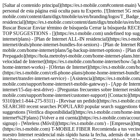
[Saltar al contenido principal](https://es.t-mobile.com#content-main) 
personal de esta página está oculta para tu Experto. [![Internet 5G resid
mobile.com/content/dam/digx/tmobile/us/en/branding/logos/T_Bad
residencial](https://es.t-mobile.com/content/dam/digx/tmobile/u
Buscar Buscar Enviar término de búsqueda Cerrar la búsqueda REC
TOP SUGGESTIONS - [](https://es.t-mobile.com) undefined top suggesti
internet/plans) - [Plan de Internet ALL-IN residencial](https://es.t-mo
internet/deals/phone-internet-bundles-for-seniors) - [Plan de Internet
mobile.com/home-internet/plans/5g-backup-internet-options) - [Plan de 
Prepagado](https://hola.metrobyt-mobile.com/home-internet-plans.ht
velocidad de Internet](https://es.t-mobile.com/home-internet/how-5g-
home-internet-works) - [Ofertas de Internet](https://es.t-mobile.com/ho
(https://es.t-mobile.com/cell-phone-plans/phone-home-internet-bundle
internet/transfer-internet-service) - [Asistencia](https://es.t-mobile.c
mobile.com/support/home-internet/t-mobile-gateway) - [App de Interne
internet/15-day-test-drive) - [Preguntas frecuentes sobre Internet resid
mobile.com/support/home-internet/customer-support) [Contacto](https:
9310](tel:1-844-275-9311) - [Revisar un pedido](https://es.t-mobile
SEARCH0 recent searches POPULAR0 popular search suggestions Cat
suggestions [Verifica disponibilidad](https://es.t-mobile.com/home
internet%2Fplans) [Volver a mi cuenta](https://es.t-mobile.com/account
signup)
- [Wireless (Móvil)](https://es.t-mobile.com/) - [Empresas](https://es.t-mobile.com/business) - [Prepagado](https://es.prepaid.t-mobile.com/home) - [Internet](https://es.t-mobile.com/home-internet) [](https://es.t-mobile.com) T-MOBILE FIBER Recomienda a tus vecinos. Obtén recompensas. Obtén $50 por cada vecino que recomiendes a T-Mobile Fiber: ¡hasta $500 al año!​​​​​​​ Al igual que tú, ellos obtendrán nuestro Internet residencial más rápido hasta la fecha, además de un bono de $50 propio. [Comienza a recomendar , opens in a new window](https://fiber.t-mobile.com/offer/refer-a-friend) Ver términos completos ![c](https://es.t-mobile.com/sdscene7/is/image/Tmusprod/blank-35:Hero-super-wideNew-breakpoint?fmt=png&fmt=png-alpha&qlt=100%2C0&resMode=sharp2&op_usm=1.75%2C0.3%2C2%2C0) ## Obtén recompensas en tres sencillos pasos. [Obtén recompensas en tres sencillos pasos.](https://es.t-mobile.com) Obtén recompensas en tres sencillos pasos. ## Obtén recompensas en tres sencillos pasos. ![](https://es.t-mobile.com/sdscene7/is/image/Tmusprod/fg-step-1-9628651?ts=1763489276246&dpr=off) ## Ingresa a tu cuenta. ![](https://es.t-mobile.com/sdscene7/is/image/Tmusprod/fg-step-2-9628651?ts=1763489284680&dpr=off) ## Obtén tu código personalizado y compártelo con tus vecinos. ![](https://es.t-mobile.com/sdscene7/is/image/Tmusprod/fg-step-3-9628651?ts=1763489292717&dpr=off) ## Una vez que se inscriba, cada uno recibirá una tarjeta virtual de prepago Mastercard® de $50. Puedes ganar hasta $500. [Comienza , opens in a new window](https://fiber.t-mobile.com/offer/refer-a-friend) Por tiempo limitado; sujeto a cambio. Se requiere servicio pospagado elegible para recomendar y aceptar una recomendación. La persona recomendada debe activar una nueva cuenta de Fiber al aceptar la recomendación y ambas partes deben mantener el servicio durante 60 días al corriente y no haber sido cliente de T-Mobile Fiber en los últimos 90 días. Cargo por amigo recomendado a través de tarjeta virtual de prepago Mastercard®; se puede usar por Internet o en tiendas a través de aplicaciones de pago móvil aceptadas; __no tiene acceso a dinero en efectivo y vence en 6 meses.__ Referencia máxima de $500/año por cuenta. Consulta los términos y las condiciones del programa para obtener más detalles. La tarjeta virtual es emitida por Pathward®, N.A., miembro de FDIC, conforme a una licencia de Mastercard International Incorporated. Mastercard y el diseño de los círculos son marcas registradas de Mastercard International Incorporated. No permite acceder a dinero en efectivo ni realizar pagos recurrentes. Puede utilizarse donde se acepten tarjetas de débito Mastercard por Internet, para pedidos por teléfono/correo o en tiendas que acepten billetera móvil. Válido hasta 6 meses; los fondos no utilizados se perderán después de la fecha de vencimiento válida. Se aplican términos y condiciones. Las líneas deberán estar activas y al corriente cuando se emita la tarjeta. No se puede combinar con ciertas ofertas, descuentos o promociones. ![](https://es.t-mobile.com/sdscene7/is/image/Tmusprod/fg-blank-square-6:4x1?fmt=png-alph