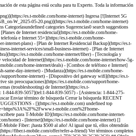
rmación de esta página está oculta para tu Experto. Toda la información
ttps://es.t-mobile.com/home-internet) Ingresa [![Internet 5G
_on-W_2025-05-20.png)](https://es.t-mobile.com/home-internet)
ategoríasundefined categories Sugerencias0 search suggestions
Planes de Internet residencial](https://es.t-mobile.com/home-
 telefonía e Internet 55+](https://es.t-mobile.com/home-
-internet-plans) - [Plan de Internet Residencial Backup](https://es.t-
ess-internet-services/small-business-internet) - [Plan de Internet
(https://es.t-mobile.com/home-internet/fiber) - [Tecnología y
 velocidad de Internet](https://es.t-mobile.com/home-internet/how-5g-
s.t-mobile.com/home-internet/deals) - [Combos de teléfono e Internet]
ash-same-day-internet) - [Mudanza](https://es.t-mobile.com/home-
/support/home-internet) - [Dispositivo del gateway wifi](https://es.t-
rive sin preocupaciones](https://es.t-mobile.com/support/home-
emas (troubleshooting) de Internet](https://es.t-
s: 1-844-839-5057](tel:1-844-839-5057) - [Asistencia: 1-844-275-
ar Buscar Enviar término de búsqueda Cerrar la búsqueda RECENT
UGGESTIONS - [](https://es.t-mobile.com) undefined top
ignin?state=https%3A%2F%2Fwww.t-mobile.com%2Fhome-
uscríbete para T-Mobile ID](https://es.t-mobile.com/home-internet-
 ubicaciones del país (las velocidades varían según la ubicación). Nuestro servicio ofrece las mismas velocidades de carga y descarga para que disfrutes de velocidades rápidas y constantes en ambas direcciones. Con Internet por fibra también obtienes mucha más potencia de carga que con la mayoría de las opciones de Internet por cable. Las velocidades de carga son fundamentales para los hogares en los que varias personas y dispositivos utilizan Internet simultáneamente para una amplia gama de tareas, como por ejemplo: - Videoconferencias - Juegos - Compartir archivos grandes - Streaming en vivo - ### ¿Me cobrarán por la instalación? ¡No! La instalación está incluida en el costo de tu plan. - ### ¿Qué equipo facilitará el técnico para la instalación? El técnico instalará y conectará el dispositivo ONT (terminal de red óptica) y realizará la conexión desde el ONT al enrutador wifi. Aviso importante: A veces el ONT y el enrutador wifi se encuentran dentro de la misma unidad. Si el técnico determina que hay baja señal en otras partes de tu hogar, puede optar por instalar también un extensor mesh para ampliar la señal wifi. Aviso importante: Recomendamos instalar tu enrutador wifi en un lugar central de la casa para garantizar la máxima cobertura y rendimiento. - ### Reservé el servicio de fibra óptica hace un tiempo y aún no tuve novedades. ¿En qué estado se encuentra? ¡Muchas gracias por reservar T-Mobile Fiber! Estamos trabajando para llevar nuestro servicio de Internet rápido y confiable a tu área. La reserva te garantiza tu plaza y nos comunicaremos contigo en cuanto tu dirección esté lista para la instalación. ¡Valoramos tu paciencia y esperamos poder conectarte con T-Mobile Fiber! - ### ¿Cómo puedo saber si soy elegible para las ofertas de Internet Fiber de T-Mobile? Las ofertas de Internet Fiber de T-Mobile varían según la dirección y las ofertas disponibles en el área. Comprueba la disponibilidad en tu dirección para ver si puedes disfrutar del servicio de Fiber y de las ofertas actuales. ## ¡Hola! ¿Deseas mantener la sesión abierta? Para mantener la seguridad de tus cuentas, se cerrará automáticamente tu sesión en: Sí, mantener la sesión abierta No, cerrar la sesión ## Comparte tu pantalla mientras estás en una llamada o en la tienda __Recibe ayuda personalizada de un experto en tiempo real__ - Por tu seguridad, la información personal, las pestañas y las notificaciones se ocultan automáticamente. - Puedes dejar de compartir la pantalla en cualquier momento. - Los expertos solo pueden ver lo que hay en T-Mobile.com. - No uses la función para compartir pantalla mientras conduces o en cualquier situación en la que no sea seguro concentrarte en la pantalla. Al hacer clic en "Aceptar y continuar", das tu consentimiento para que el experto vea tu pantalla con el fin de ayudarte con la navegación. Esta sesión puede ser grabada. Para conocer más, visita el [__Aviso de privacidad de T-Mobile__](https://es.t-mobile.com/privacy-center/privacy-notices/t-mobile-privacy-notice). Aceptar y continuar No, gracias __Siguiente:__ genera un código para compartir con el experto ## Comparte este código con el Experto code Una vez qu