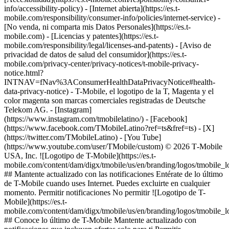
info/accessibility-policy) - [Internet abierta](https://es.t-
mobile.com/responsibility/consumer-info/policies/internet-service) -
[No venda, ni comparta mis Datos Personales](https://es.t-
mobile.com) - [Licencias y patentes](https://es.t-
mobile.com/responsibility/legal/licenses-and-patents) - [Aviso de
privacidad de datos de salud del consumidor](https://es.t-
mobile.com/privacy-center/privacy-notices/t-mobile-privacy-
notice.html?
INTNAV=fNav%3AConsumerHealthDataPrivacyNotice#health-
data-privacy-notice) - T-Mobile, el logotipo de la T, Magenta y el
color magenta son marcas comerciales registradas de Deutsche
Telekom AG.
- [Instagram]
(https://www.instagram.com/tmobilelatino/) - [Facebook]
(https://www.facebook.com/TMobileLatino?ref=ts&fref=ts) - [X]
(https://twitter.com/TMobileLatino) - [You Tube]
(https://www.youtube.com/user/TMobile/custom) © 2026 T‑Mobile
USA, Inc. ![Logotipo de T-Mobile](https://es.t-
mobile.com/content/dam/digx/tmobile/us/en/branding/logos/tmobile_
## Mantente actualizado con las notificaciones Entérate de lo último
de T-Mobile cuando uses Internet. Puedes excluirte en cualquier
momento. Permitir notificaciones No permitir ![Logotipo de T-
Mobile](https://es.t-
mobile.com/content/dam/digx/tmobile/us/en/branding/logos/tmobile_
## Conoce lo último de T-Mobile Mantente actualizado con