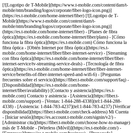
[![Logotipo de T-Mobile](https://www.t-mobile.com/content/dam/t-mobile/ntm/branding/logos/corporate/fiber-logo-icon.png)](https://es.t-mobile.com/home-internet/fiber) [![Logotipo de T-Mobile](https://www.t-mobile.com/content/dam/t-mobile/ntm/branding/logos/corporate/fiber-logo-icon.png)](https://es.t-mobile.com/home-internet/fiber) - [Planes de fibra óptica](https://es.t-mobile.com/home-internet/fiber/plans) - [Cómo funciona la fibra óptica](https://es.t-mobile.com) Cómo funciona la fibra óptica - [Obtén Internet por fibra óptica](https://es.t-mobile.com/home-internet/fiber/fiber-internet-service) - [Streaming con fibra óptica](https://es.t-mobile.com/home-internet/fiber/fiber-internet-service/tv-streaming-service-deals) - [Tecnología de fibra óptica](https://es.t-mobile.com/home-internet/fiber/fiber-internet-service/benefits-of-fiber-internet-speed-and-wifi-6) - [Preguntas frecuentes sobre el servicio](https://fiber.t-mobile.com/support/faq) - [Disponibilidad](https://es.t-mobile.com/home-internet/fiber/availability) [Contacto y asistencia](https://es.t-mobile.com) Contacto y asistencia - [Asistencia](https://fiber.t-mobile.com/support) - [Ventas: 1-844-288-4338](tel:1-844-288-4338) - [Asistencia: 1-844-783-4237](tel:1-844-783-4237) [Verificar disponibilidad](https://fiber.t-mobile.com/check-address) Mi Cuenta - [Iniciar sesión](https://es.account.t-mobile.com/signin/v2/) - [Administrar cita](https://fiber.t-mobile.com/choose-how-to-manage) más de T-Mobile - [Wireless (Móvil)](https://es.t-mobile.com/) - [Empresas](https://es.t-mobile.com/business) - [Prepagado](https://es.prepaid.t-mobile.com/home) - [Internet](https://es.t-mobile.com/home-internet) [](https://es.t-mobile.com) 100% INTERNET POR FIBRA ÓPTICA # Una mejor conexión comienza con T-Mobile Fiber. A diferencia del Internet por cable, nuestra red de 100% fibra óptica ofrece una conexión directa de fibra óptica hasta tu hogar, lo que garantiza velocidades constantes y una latencia ultrabaja. [Verifica disponibilidad , opens in a new window](https://fiber.t-mobile.com/check-address) ![c](https://es.t-mobile.com/sdscene7/is/image/Tmusprod/blank-35:16x9?fmt=png&fmt=png-alpha&qlt=100%2C0&resMode=sharp2&op_usm=1.75%2C0.3%2C2%2C0) ## ¿Internet por fibra óptica es la mejor opción para ti? Si tu casa depende de Internet durante todo el día, T-Mobile Fiber tiene lo que necesitas para seguir el ritmo. Haz streaming de tus programas favoritos con tiempos de carga imperceptibles, reproduce videojuegos casi sin demoras y recibe videollamadas sin interrupciones. La fibra óptica mantiene todos tus dispositivos conectados a la vez y se mantiene rápida, incluso cuando todos están conectados por Internet. ## Una mejor conexión a Internet para tu casa, basada 100% en fibra óptica. ![](https://es.t-mobile.com/sdscene7/is/image/Tmusprod/icon-gigabit-speed-9629200?ts=1781104646333&fmt=png-alpha&qlt=85%2C0&resMode=sharp2&op_usm=1.75%2C0.3%2C2%2C0&dpr=off) __Velocidades Gigabit.__ Velocidades de carga y descarga de varios gigabits. Los niveles de velocidad varían según la ubicación. ![](https://es.t-mobile.com/sdscene7/is/image/Tmusprod/fg-laptop-icon-11425002?ts=1781104646540&fmt=png-alpha&qlt=85%2C0&resMode=sharp2&op_usm=1.75%2C0.3%2C2%2C0&dpr=off) __Rendimiento rápido y confiable.__ Disfruta de un tiempo de actividad confiable para todo, desde el streaming hasta los videojuegos. ![](https://es.t-mobile.com/sdscene7/is/image/Tmusprod/fg-no-caps-icon-9628651?ts=1781104646697&fmt=png-alpha&qlt=85%2C0&resMode=sharp2&op_usm=1.75%2C0.3%2C2%2C0&dpr=off) __Sin restricciones en el uso de datos.__ Aprovecha los datos ilimitados. ![](https://es.t-mobile.com/sdscene7/is/image/Tmusprod/icon-no-cost-9629200?ts=1781104647048&fmt=png-alpha&qlt=85%2C0&resMode=sharp2&op_usm=1.75%2C0.3%2C2%2C0&dpr=off) __Equipo e instalación incluidos.__ Incluso un extensor Wifi Mesh, si es necesario para casas más grandes, en planes elegibles. Ver términos completos Incluye 1 extensor mesh, según sea necesario tras la evaluación de un instalador profesional. ## ¿En qué se diferencia Internet por fibra óptica de Internet por cable tradicional? Fiber se diseñó para el futuro, con rápidas velocidades de carga y descarga, cobertura en toda la casa y ancho de banda para todos tus dispositivos. ![T-Mobile Fiber](https://es.t-mobile.com/sdscene7/is/image/Tmusprod/t-fiber-eyebrow-9628651?ts=1781104647650&fmt=png-alpha&qlt=85%2C0&resMode=sharp2&op_usm=1.75%2C0.3%2C2%2C0&dpr=off) Velocidades de carga y descarga que pueden alcanzar el gigabit Latencia ultrabaja, ideal para juegos y videollamadas Constante y confiable: sin desaceleración durante las horas pico Tecnología para el futuro diseñada para las crecientes demandas de datos Incluye beneficios de T-Mobile Tuesday ## Internet por cable Las cargas son más lentas que las descargas Mayor latencia debido a cables coaxiales antiguos Puede disminuir la velocidad durante las horas pico debido al ancho de banda compartido Escalabilidad limitada debido a la tecnología de cable coaxial Los beneficios de suscripción adicionales varían según el proveedor ![T-Mobile Fiber](https://es.t-mobile.com/sdscene7/is/image/Tmusprod/t-fiber-eyebrow-9628651?ts=1781104648717&fmt=png-alpha&qlt=85%2C0&resMode=sharp2&op_usm=1.75%2C0.3%2C2%2C0&dpr=off) Velocidades de carga y descarga que pueden alcanzar el gigabit Latencia ultrabaja, ideal para juegos y videollamadas Constante y confiable: sin desaceleración durante las horas pico Tecnología para el futuro diseñada para las crecientes demandas de datos Incluye beneficios de T-Mobile Tuesday ## Internet por cable Las cargas son más lentas que las descargas Mayor latencia debido a cables coaxiales antiguos Puede disminuir la velocidad durante las horas pico debido al ancho de banda compartido Escalabilidad limitada debido a la tecnología de cable coaxial Los beneficios de suscripción adicionales varían según el proveedor ¿Estás preparado para T-Mobile Fiber? Nos estamos ampliando todos los días: entérate si estamos disponibles en tu dirección. [Verifica disponibilidad , opens in a new window](https://fiber.t-mobile.com/check-address) ![Tres mujeres jugando videojuegos.](https://es.t-mobile.com/sdscene7/is/image/Tmusprod/fg-ec-image-11656700:16x9?fmt=png&fmt=png-alpha&qlt=100%2C0&resMode=sharp2&op_usm=1.75%2C0.3%2C2%2C0) 21 de agosto de 2025 Lectura de 8 min. ## Información sobre Internet por fibra óptica: beneficios, cómo funciona y preguntas frecuentes [Información sobre Internet por fibra óptica: beneficios, cómo funciona y preguntas frecuentes](https://es.t-mobile.com) [Información sobre Internet por fibra óptica: beneficios, cómo funciona y preguntas frecuentes](https://es.t-mobile.com/home-internet/the-signal/isp/what-is-fiber-internet) Información sobre Internet por fibra óptica: beneficios, cómo funciona y preguntas frecuentes [Lee más](https://es.t-mobile.com/home-internet/the-signal/isp/what-is-fiber-internet) ## Información sobre Internet por fibra óptica: beneficios, cómo funciona y preguntas frecuentes 11 de octubre de 2024 Lectura de 7 min. ## DSL vs. fibra óptica vs. cable vs. Internet 5G residencial [DSL vs. fibra óptica vs. cable vs. Internet 5G residencial](https://es.t-mobile.com) [DSL vs. fibra óptica vs. cable vs. Internet 5G residencial](https://es.t-mobile.com/home-internet/the-signal/internet-help/dsl-vs-fiber-vs-cable-vs-5g-home-internet) DSL vs. fibra óptica vs. cable vs. Internet 5G residencial [Lee más](https://es.t-mobile.com/home-internet/the-signal/internet-help/dsl-vs-fiber-vs-cable-vs-5g-home-internet) ## DSL vs. fibra óptica vs. cable vs. Internet 5G residencial 8 mayo de 2024 Lectura de 7 min. ## Todo acerca de los cables de Internet de fibra óptica [Todo acerca de los cables de Internet de fibra óptica](https://es.t-mobile.com) [Todo acerca de los cables de Internet de fibra óptica](https://es.t-mobile.com/home-internet/the-signal/isp/all-things-fiber-optic-internet-cables) Todo acerca de los cables de Internet de fibra óptica [Lee más](https://es.t-mobile.com/home-internet/the-signal/isp/all-things-fiber-optic-internet-cables) ## Todo acerca de los cables de Internet de fibra óptica Enero 2026 Lectura de 7 min. ## Elegir entre servicio de cable coaxial con fibra óptica híbrido y servicio completo de fibra óptica (FTTH): lo que debes saber [Elegir entre servicio de cable coaxial con fibra óptica híbrido y servicio completo de fibra óptica (FTTH): lo que debes saber](https://es.t-mobile.com) [Elegir entre servicio de cable coaxial con fibra óptica híbrido y servicio completo de fibra óptica (FTTH): lo que debes saber](https://es.t-mobile.com/home-internet/the-signal/speed/hybrid-fiber-coax-vs-full-fiber-ftth) Elegir entre servicio de cable coaxial con fibra óptica híbrido y servicio completo de fibra óptica (FTTH): lo que debes saber [Lee más](https://es.t-mobile.com/home-internet/the-signal/speed/hybrid-fiber-coax-vs-full-fiber-ftth) ## Elegir entre servicio de cable coaxial con fibra óptica híbrido y servicio completo de fibra óptica (FTTH): lo que debes saber ## ¡Hola! ¿Deseas mantener la sesión abierta? Para mantener la seguridad de tus cuentas, se cerrará automáticamente tu sesión en: Sí, mantener la sesión abierta No, cerrar la sesión ## Comparte tu pantalla mientras estás en una llamada o en la tienda __Recibe ayuda personalizada de un experto en tiempo real__ - Por tu seguridad, la información personal, las pestañas y las notificaciones se ocultan automáticamente. - Puedes dejar de compartir la pantalla en cualquier momento. - Los expertos solo pueden ver lo que hay en T-Mobile.com. - No uses la función para compartir pantalla mientras conduces o en cualquier situación en la que no sea seguro concentrarte en la pantalla. Al hacer clic en "Aceptar y continuar", das tu consentimiento para que el experto vea tu pantalla con el fin de ayudarte con la navegación. Esta sesión puede ser grabada. Para con