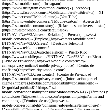
(https://es.t-mobile.com/) - [Instagram]
(https://www.instagram.com/tmobilelatino/) - [Facebook]
(https://www.facebook.com/TMobileLatino?ref=ts&fref=ts) - [X]
(https://twitter.com/TMobileLatino) - [You Tube]
(https://www.youtube.com/user/TMobile/custom)
- [Acerca de]
(https://es.t-mobile.com/our-story) - [Relaciones con inversionistas]
(https://investor.t-mobile.com/default.aspx?
INTNAV=fNav%3AInvestorRelations) - [Prensa](https://es.t-
mobile.com/news) - [Empleos](https://careers.t-mobile.com?
INTNAV=fNav%3ACareers) - [Deutsche Telekom]
(https://www.telekom.com/en?
INTNAV=fNav%3ADeutscheTelekom) - [Puerto Rico]
(https://www.t-mobilepr.com/?INTNAV=fNav%3APuertoRico)
-
[Aviso de Privacidad](https://es.t-mobile.com/privacy-
center/privacy-notices/t-mobile-privacy-notice) - [Centro de
confianza](https://security.t-mobile.com/?
INTNAV=fNav%3ATrustCenter) - [Centro de Privacidad]
(https://es.t-mobile.com/privacy-center) - [Información para el
cliente](https://es.t-mobile.com/responsibility/consumer-info) -
[Seguridad pública/911](https://es.t-
mobile.com/responsibility/consumer-info/safety/9-1-1) - [Términos y
condiciones](https://es.t-mobile.com/responsibility/legal/terms-and-
conditions) - [Términos de uso](https://es.t-
mobile.com/responsibility/consumer-info/policies/terms-of-use) -
[Accesibilidad](https://es.t-mobile.com/responsibility/consumer-