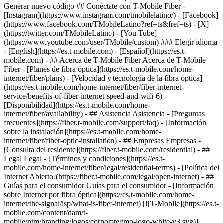
- ## Acerca de T-Mobile Fiber Acerca de T-Mobile
Fiber - [Planes de fibra óptica](https://es.t-mobile.com/home-
internet/fiber/plans) - [Velocidad y tecnología de la fibra óptica]
(https://es.t-mobile.com/home-internet/fiber/fiber-internet-
service/benefits-of-fiber-internet-speed-and-wifi-6) -
[Disponibilidad](https://es.t-mobile.com/home-
internet/fiber/availability) - ## Asistencia Asistencia - [Preguntas
frecuentes](https://fiber.t-mobile.com/support/faq) - [Información
sobre la instalación](https://es.t-mobile.com/home-
internet/fiber/fiber-optic-installation) - ## Empresas Empresas -
[Consulta del residente](https://fiber.t-mobile.com/residential) - ##
Legal Legal - [Términos y condiciones](https://es.t-
mobile.com/home-internet/fiber/legal/residential-terms) - [Política del
Internet Abierto](https://fiber.t-mobile.com/legal/open-internet) - ##
Guías para el consumidor Guías para el consumidor - [Información
sobre Internet por fibra óptica](https://es.t-mobile.com/home-
internet/the-signal/isp/what-is-fiber-internet) [![T-Mobile](https://es.t-
mobile.com/content/dam/t-
mobile/ntm/branding/logos/corporate/tmo-logo-white-v3.svg)]