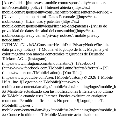
[Accesibilidad](https://es.t-mobile.com/responsibility/consumer-
info/accessibility-policy) - [Internet abierta](https://es.t-
mobile.com/responsibility/consumer-info/policies/internet-service) -
[No venda, ni comparta mis Datos Personales](https://es.t-
mobile.com) - [Licencias y patentes](https://es.t-
mobile.com/responsibility/legal/licenses-and-patents) - [Aviso de
privacidad de datos de salud del consumidor](https://es.t-
mobile.com/privacy-center/privacy-notices/t-mobile-privacy-
notice.html?
INTNAV=fNav%3AConsumerHealthDataPrivacyNotice#health-
data-privacy-notice) - T-Mobile, el logotipo de la T, Magenta y el
color magenta son marcas comerciales registradas de Deutsche
Telekom AG.
- [Instagram]
(https://www.instagram.com/tmobilelatino/) - [Facebook]
(https://www.facebook.com/TMobileLatino?ref=ts&fref=ts) - [X]
(https://twitter.com/TMobileLatino) - [You Tube]
(https://www.youtube.com/user/TMobile/custom) © 2026 T‑Mobile
USA, Inc. ![Logotipo de T-Mobile](https://es.t-
mobile.com/content/dam/digx/tmobile/us/en/branding/logos/tmobile_
## Mantente actualizado con las notificaciones Entérate de lo último
de T-Mobile cuando uses Internet. Puedes excluirte en cualquier
momento. Permitir notificaciones No permitir ![Logotipo de T-
Mobile](https://es.t-
mobile.com/content/dam/digx/tmobile/us/en/branding/logos/tmobile_
## Conoce lo último de T-Mobile Mantente actualizado con