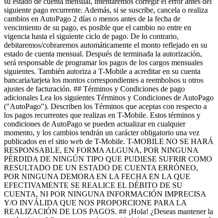
su estado de cuenta mensual, intentaremos corregir el error antes del
siguiente pago recurrente. Además, si se suscribe, cancela o realiza
cambios en AutoPago 2 días o menos antes de la fecha de
vencimiento de su pago, es posible que el cambio no entre en
vigencia hasta el siguiente ciclo de pago. De lo contrario,
debitaremos/cobraremos automáticamente el monto reflejado en su
estado de cuenta mensual. Después de terminada la autorización,
será responsable de programar los pagos de los cargos mensuales
siguientes. También autoriza a T-Mobile a acreditar en su cuenta
bancaria/tarjeta los montos correspondientes a reembolsos u otros
ajustes de facturación. ## Términos y Condiciones de pago
adicionales Lea los siguientes Términos y Condiciones de AutoPago
("AutoPago"). Describen los Términos que aceptas con respecto a
los pagos recurrentes que realizas en T-Mobile. Estos términos y
condiciones de AutoPago se pueden actualizar en cualquier
momento, y los cambios tendrán un carácter obligatorio una vez
publicados en el sitio web de T-Mobile. T-MOBILE NO SE HARÁ
RESPONSABLE, EN FORMA ALGUNA, POR NINGUNA
PÉRDIDA DE NINGÚN TIPO QUE PUDIESE SUFRIR COMO
RESULTADO DE UN ESTADO DE CUENTA ERRÓNEO,
POR NINGUNA DEMORA EN LA FECHA EN LA QUE
EFECTIVAMENTE SE REALICE EL DÉBITO DE SU
CUENTA, NI POR NINGUNA INFORMACIÓN IMPRECISA
Y/O INVÁLIDA QUE NOS PROPORCIONE PARA LA
REALIZACIÓN DE LOS PAGOS. ## ¡Hola! ¿Deseas mantener la