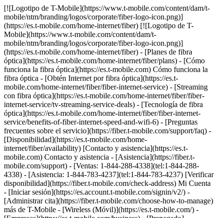
[![Logotipo de T-Mobile](https://www.t-mobile.com/content/dam/t-
mobile/ntm/branding/logos/corporate/fiber-logo-icon.png)]
(https://es.t-mobile.com/home-internet/fiber) [![Logotipo de T-
Mobile](https://www.t-mobile.com/content/dam/t-
mobile/ntm/branding/logos/corporate/fiber-logo-icon.png)]
(https://es.t-mobile.com/home-internet/fiber) - [Planes de fibra
óptica](https://es.t-mobile.com/home-internet/fiber/plans) - [Cómo
funciona la fibra óptica](https://es.t-mobile.com) Cómo funciona la
fibra óptica - [Obtén Internet por fibra óptica](https://es.t-
mobile.com/home-internet/fiber/fiber-internet-service) - [Streaming
con fibra óptica](https://es.t-mobile.com/home-internet/fiber/fiber-
internet-service/tv-streaming-service-deals) - [Tecnología de fibra
óptica](https://es.t-mobile.com/home-internet/fiber/fiber-internet-
service/benefits-of-fiber-internet-speed-and-wifi-6) - [Preguntas
frecuentes sobre el servicio](https://fiber.t-mobile.com/support/faq) -
[Disponibilidad](https://es.t-mobile.com/home-
internet/fiber/availability) [Contacto y asistencia](https://es.t-
mobile.com) Contacto y asistencia - [Asistencia](https://fiber.t-
mobile.com/support) - [Ventas: 1-844-288-4338](tel:1-844-288-
4338) - [Asistencia: 1-844-783-4237](tel:1-844-783-4237) [Verificar
disponibilidad](https://fiber.t-mobile.com/check-address) Mi Cuenta
- [Iniciar sesión](https://es.account.t-mobile.com/signin/v2/) -
[Administrar cita](https://fiber.t-mobile.com/choose-how-to-manage)
más de T-Mobile - [Wireless (Móvil)](https://es.t-mobile.com/) -