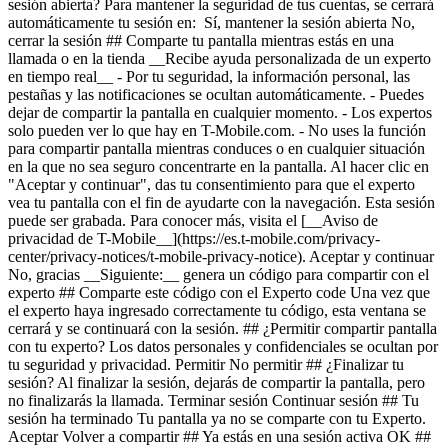
sesión abierta? Para mantener la seguridad de tus cuentas, se cerrará
automáticamente tu sesión en: Sí, mantener la sesión abierta No,
cerrar la sesión ## Comparte tu pantalla mientras estás en una
llamada o en la tienda __Recibe ayuda personalizada de un experto
en tiempo real__ - Por tu seguridad, la información personal, las
pestañas y las notificaciones se ocultan automáticamente. - Puedes
dejar de compartir la pantalla en cualquier momento. - Los expertos
solo pueden ver lo que hay en T-Mobile.com. - No uses la función
para compartir pantalla mientras conduces o en cualquier situación
en la que no sea seguro concentrarte en la pantalla. Al hacer clic en
"Aceptar y continuar", das tu consentimiento para que el experto
vea tu pantalla con el fin de ayudarte con la navegación. Esta sesión
puede ser grabada. Para conocer más, visita el [__Aviso de
privacidad de T-Mobile__](https://es.t-mobile.com/privacy-
center/privacy-notices/t-mobile-privacy-notice). Aceptar y continuar
No, gracias __Siguiente:__ genera un código para compartir con el
experto ## Comparte este código con el Experto code Una vez que
el experto haya ingresado correctamente tu código, esta ventana se
cerrará y se continuará con la sesión. ## ¿Permitir compartir pantalla
con tu experto? Los datos personales y confidenciales se ocultan por
tu seguridad y privacidad. Permitir No permitir ## ¿Finalizar tu
sesión? Al finalizar la sesión, dejarás de compartir la pantalla, pero
no finalizarás la llamada. Terminar sesión Continuar sesión ## Tu
sesión ha terminado Tu pantalla ya no se comparte con tu Experto.
Aceptar Volver a compartir ## Ya estás en una sesión activa OK ##