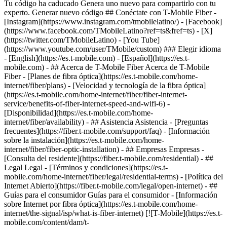
Tu código ha caducado Genera uno nuevo para compartirlo con tu
experto. Generar nuevo código ## Conéctate con T-Mobile Fiber -
[Instagram](https://www.instagram.com/tmobilelatino/) - [Facebook]
(https://www.facebook.com/TMobileLatino?ref=ts&fref=ts) - [X]
(https://twitter.com/TMobileLatino) - [You Tube]
(https://www.youtube.com/user/TMobile/custom) ### Elegir idioma
- [English](https://es.t-mobile.com) - [Español](https://es.t-
mobile.com)
- ## Acerca de T-Mobile Fiber Acerca de T-Mobile
Fiber - [Planes de fibra óptica](https://es.t-mobile.com/home-
internet/fiber/plans) - [Velocidad y tecnología de la fibra óptica]
(https://es.t-mobile.com/home-internet/fiber/fiber-internet-
service/benefits-of-fiber-internet-speed-and-wifi-6) -
[Disponibilidad](https://es.t-mobile.com/home-
internet/fiber/availability) - ## Asistencia Asistencia - [Preguntas
frecuentes](https://fiber.t-mobile.com/support/faq) - [Información
sobre la instalación](https://es.t-mobile.com/home-
internet/fiber/fiber-optic-installation) - ## Empresas Empresas -
[Consulta del residente](https://fiber.t-mobile.com/residential) - ##
Legal Legal - [Términos y condiciones](https://es.t-
mobile.com/home-internet/fiber/legal/residential-terms) - [Política del
Internet Abierto](https://fiber.t-mobile.com/legal/open-internet) - ##
Guías para el consumidor Guías para el consumidor - [Información
sobre Internet por fibra óptica](https://es.t-mobile.com/home-
internet/the-signal/isp/what-is-fiber-internet) [![T-Mobile](https://es.t-
mobile.com/content/dam/t-