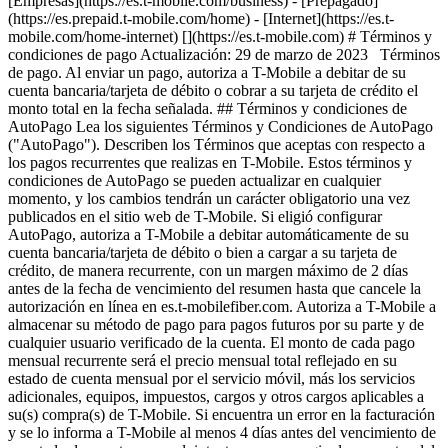
[Empresas](https://es.t-mobile.com/business) - [Prepagado]
(https://es.prepaid.t-mobile.com/home) - [Internet](https://es.t-
mobile.com/home-internet) [](https://es.t-mobile.com) # Términos y
condiciones de pago Actualización: 29 de marzo de 2023 Términos
de pago. Al enviar un pago, autoriza a T-Mobile a debitar de su
cuenta bancaria/tarjeta de débito o cobrar a su tarjeta de crédito el
monto total en la fecha señalada. ## Términos y condiciones de
AutoPago Lea los siguientes Términos y Condiciones de AutoPago
("AutoPago"). Describen los Términos que aceptas con respecto a
los pagos recurrentes que realizas en T-Mobile. Estos términos y
condiciones de AutoPago se pueden actualizar en cualquier
momento, y los cambios tendrán un carácter obligatorio una vez
publicados en el sitio web de T-Mobile. Si eligió configurar
AutoPago, autoriza a T-Mobile a debitar automáticamente de su
cuenta bancaria/tarjeta de débito o bien a cargar a su tarjeta de
crédito, de manera recurrente, con un margen máximo de 2 días
antes de la fecha de vencimiento del resumen hasta que cancele la
autorización en línea en es.t-mobilefiber.com. Autoriza a T-Mobile a
almacenar su método de pago para pagos futuros por su parte y de
cualquier usuario verificado de la cuenta. El monto de cada pago
mensual recurrente será el precio mensual total reflejado en su
estado de cuenta mensual por el servicio móvil, más los servicios
adicionales, equipos, impuestos, cargos y otros cargos aplicables a
su(s) compra(s) de T-Mobile. Si encuentra un error en la facturación
y se lo informa a T-Mobile al menos 4 días antes del vencimiento de