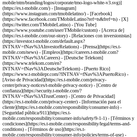
mobile/ntm/branding/logos/corporate/tmo-logo-white-v3.svg)]
(https://es.t-mobile.com/) - [Instagram]
(https://www.instagram.com/tmobilelatino/) - [Facebook]
(https://www.facebook.com/TMobileLatino?ref=ts&fref=ts) - [X]
(https://twitter.com/TMobileLatino) - [You Tube]
(https://www.youtube.com/user/TMobile/custom)
- [Acerca de]
(https://es.t-mobile.com/our-story) - [Relaciones con inversionistas]
(https://investor.t-mobile.com/default.aspx?
INTNAV=fNav%3AInvestorRelations) - [Prensa](https://es.t-
mobile.com/news) - [Empleos](https://careers.t-mobile.com?
INTNAV=fNav%3ACareers) - [Deutsche Telekom]
(https://www.telekom.com/en?
INTNAV=fNav%3ADeutscheTelekom) - [Puerto Rico]
(https://www.t-mobilepr.com/?INTNAV=fNav%3APuertoRico)
-
[Aviso de Privacidad](https://es.t-mobile.com/privacy-
center/privacy-notices/t-mobile-privacy-notice) - [Centro de
confianza](https://security.t-mobile.com/?
INTNAV=fNav%3ATrustCenter) - [Centro de Privacidad]
(https://es.t-mobile.com/privacy-center) - [Información para el
cliente](https://es.t-mobile.com/responsibility/consumer-info) -
[Seguridad pública/911](https://es.t-
mobile.com/responsibility/consumer-info/safety/9-1-1) - [Términos y
condiciones](https://es.t-mobile.com/responsibility/legal/terms-and-
conditions) - [Términos de uso](https://es.t-
mobile.com/responsibility/consumer-info/policies/terms-of-use) -