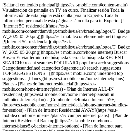
[Saltar al contenido principal](https://es.t-mobile.com#content-main)
Visualización de pantalla en TV en curso. Finalizar sesión Toda la
información de esta página está oculta para tu Experto. Toda la
información personal de esta página está oculta para tu Experto. [!
[Internet 5G residencial](https://es.t-
mobile.com/content/dam/digx/tmobile/us/en/branding/logos/T_
W_2025-05-20.png)](https://es.t-mobile.com/home-internet) Ingresa
[![Internet 5G residencial](https://es.t-
mobile.com/content/dam/digx/tmobile/us/en/branding/logos/T_
W_2025-05-20.png)](https://es.t-mobile.com/home-internet) Buscar
Buscar Enviar término de búsqueda Cerrar la búsqueda RECENT
SEARCH0 recent searches POPULAR0 popular search suggestions
Categoríasundefined categories Sugerencias0 search suggestions
TOP SUGGESTIONS - [](https://es.t-mobile.com) undefined top
suggestions - [Planes](https://es.t-mobile.com/home-internet/plans)
Planes - [Planes de Internet residencial](https://es.t-
mobile.com/home-internet/plans) - [Plan de Internet ALL-IN
residencial](https://es.t-mobile.com/home-internet/plans/all-in-
unlimited-internet-plan) - [Combo de telefonía e Internet 55+]
(https://es.t-mobile.com/home-internet/deals/phone-internet-bundles-
for-seniors) - [Plan de Internet Residencial AWAY](https://es.t-
mobile.com/home-internet/plans/rv-camper-internet-plans) - [Plan de
Internet Residencial Backup](https://es.t-mobile.com/home-
internet/plans/5g-backup-internet-options) - [Plan de Internet para