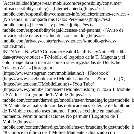
[Accesibilidad](https://es.t-mobile.com/responsibility/consumer-
info/accessibility-policy) - [Internet abierta](https://es.t-
mobile.com/responsibility/consumer-info/policies/internet-service) -
[No venda, ni comparta mis Datos Personales](https://es.t-
mobile.com) - [Licencias y patentes](https://es.t-
mobile.com/responsibility/legal/licenses-and-patents) - [Aviso de
privacidad de datos de salud del consumidor](https://es.t-
mobile.com/privacy-center/privacy-notices/t-mobile-privacy-
notice.html?
INTNAV=fNav%3AConsumerHealthDataPrivacyNotice#health-
data-privacy-notice) - T-Mobile, el logotipo de la T, Magenta y el
color magenta son marcas comerciales registradas de Deutsche
Telekom AG.
- [Instagram]
(https://www.instagram.com/tmobilelatino/) - [Facebook]
(https://www.facebook.com/TMobileLatino?ref=ts&fref=ts) - [X]
(https://twitter.com/TMobileLatino) - [You Tube]
(https://www.youtube.com/user/TMobile/custom) © 2026 T‑Mobile
USA, Inc. ![Logotipo de T-Mobile](https://es.t-
mobile.com/content/dam/digx/tmobile/us/en/branding/logos/tmobile_
## Mantente actualizado con las notificaciones Entérate de lo último
de T-Mobile cuando uses Internet. Puedes excluirte en cualquier
momento. Permitir notificaciones No permitir ![Logotipo de T-
Mobile](https://es.t-
mobile.com/content/dam/digx/tmobile/us/en/branding/logos/tmobile_
## Conoce lo último de T-Mobile Mantente actualizado con