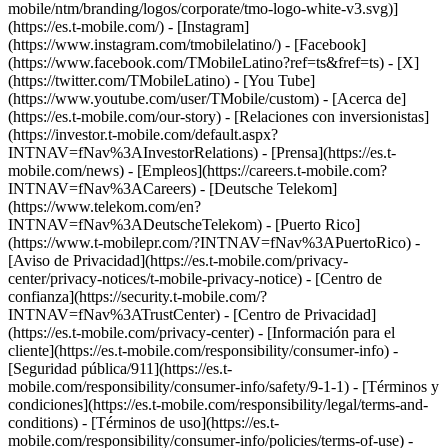
mobile/ntm/branding/logos/corporate/tmo-logo-white-v3.svg)]
(https://es.t-mobile.com/) - [Instagram]
(https://www.instagram.com/tmobilelatino/) - [Facebook]
(https://www.facebook.com/TMobileLatino?ref=ts&fref=ts) - [X]
(https://twitter.com/TMobileLatino) - [You Tube]
(https://www.youtube.com/user/TMobile/custom)
- [Acerca de]
(https://es.t-mobile.com/our-story) - [Relaciones con inversionistas]
(https://investor.t-mobile.com/default.aspx?
INTNAV=fNav%3AInvestorRelations) - [Prensa](https://es.t-
mobile.com/news) - [Empleos](https://careers.t-mobile.com?
INTNAV=fNav%3ACareers) - [Deutsche Telekom]
(https://www.telekom.com/en?
INTNAV=fNav%3ADeutscheTelekom) - [Puerto Rico]
(https://www.t-mobilepr.com/?INTNAV=fNav%3APuertoRico)
-
[Aviso de Privacidad](https://es.t-mobile.com/privacy-
center/privacy-notices/t-mobile-privacy-notice) - [Centro de
confianza](https://security.t-mobile.com/?
INTNAV=fNav%3ATrustCenter) - [Centro de Privacidad]
(https://es.t-mobile.com/privacy-center) - [Información para el
cliente](https://es.t-mobile.com/responsibility/consumer-info) -
[Seguridad pública/911](https://es.t-
mobile.com/responsibility/consumer-info/safety/9-1-1) - [Términos y
condiciones](https://es.t-mobile.com/responsibility/legal/terms-and-
conditions) - [Términos de uso](https://es.t-
mobile.com/responsibility/consumer-info/policies/terms-of-use) -