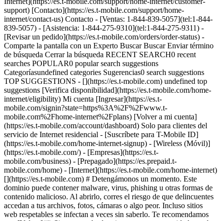
Internet](https://es.t-mobile.com/support/home-internet/customer-
support) [Contacto](https://es.t-mobile.com/support/home-
internet/contact-us) Contacto - [Ventas: 1-844-839-5057](tel:1-844-
839-5057) - [Asistencia: 1-844-275-9310](tel:1-844-275-9311) -
[Revisar un pedido](https://es.t-mobile.com/orders/order-status) -
Comparte la pantalla con un Experto Buscar Buscar Enviar término
de búsqueda Cerrar la búsqueda RECENT SEARCH0 recent
searches POPULAR0 popular search suggestions
Categoríasundefined categories Sugerencias0 search suggestions
TOP SUGGESTIONS - [](https://es.t-mobile.com) undefined top
suggestions [Verifica disponibilidad](https://es.t-mobile.com/home-
internet/eligibility) Mi cuenta [Ingresar](https://es.t-
mobile.com/signin?state=https%3A%2F%2Fwww.t-
mobile.com%2Fhome-internet%2Fplans) [Volver a mi cuenta]
(https://es.t-mobile.com/account/dashboard) Solo para clientes del
servicio de Internet residencial - [Suscríbete para T-Mobile ID]
(https://es.t-mobile.com/home-internet-signup)
- [Wireless (Móvil)]
(https://es.t-mobile.com/) - [Empresas](https://es.t-
mobile.com/business) - [Prepagado](https://es.prepaid.t-
mobile.com/home) - [Internet](https://es.t-mobile.com/home-internet)
[](https://es.t-mobile.com) # Detengámonos un momento. Este
dominio puede contener malware, virus, phishing u otras formas de
contenido malicioso. Al abrirlo, corres el riesgo de que delincuentes
accedan a tus archivos, fotos, cámaras o algo peor. Incluso sitios
web respetables se infectan a veces sin saberlo. Te recomendamos