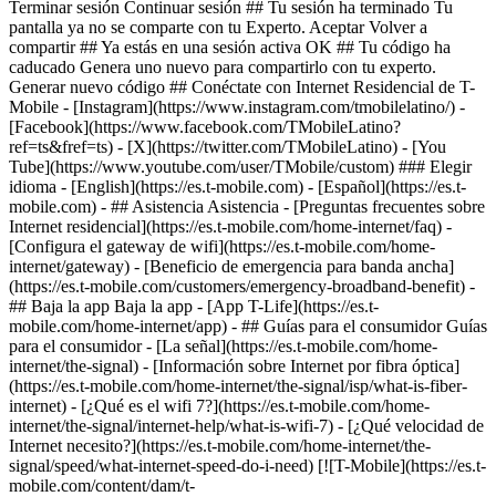
Terminar sesión Continuar sesión ## Tu sesión ha terminado Tu
pantalla ya no se comparte con tu Experto. Aceptar Volver a
compartir ## Ya estás en una sesión activa OK ## Tu código ha
caducado Genera uno nuevo para compartirlo con tu experto.
Generar nuevo código ## Conéctate con Internet Residencial de T-
Mobile - [Instagram](https://www.instagram.com/tmobilelatino/) -
[Facebook](https://www.facebook.com/TMobileLatino?
ref=ts&fref=ts) - [X](https://twitter.com/TMobileLatino) - [You
Tube](https://www.youtube.com/user/TMobile/custom) ### Elegir
idioma - [English](https://es.t-mobile.com) - [Español](https://es.t-
mobile.com)
- ## Asistencia Asistencia - [Preguntas frecuentes sobre
Internet residencial](https://es.t-mobile.com/home-internet/faq) -
[Configura el gateway de wifi](https://es.t-mobile.com/home-
internet/gateway) - [Beneficio de emergencia para banda ancha]
(https://es.t-mobile.com/customers/emergency-broadband-benefit) -
## Baja la app Baja la app - [App T-Life](https://es.t-
mobile.com/home-internet/app) - ## Guías para el consumidor Guías
para el consumidor - [La señal](https://es.t-mobile.com/home-
internet/the-signal) - [Información sobre Internet por fibra óptica]
(https://es.t-mobile.com/home-internet/the-signal/isp/what-is-fiber-
internet) - [¿Qué es el wifi 7?](https://es.t-mobile.com/home-
internet/the-signal/internet-help/what-is-wifi-7) - [¿Qué velocidad de
Internet necesito?](https://es.t-mobile.com/home-internet/the-
signal/speed/what-internet-speed-do-i-need) [![T-Mobile](https://es.t-
mobile.com/content/dam/t-