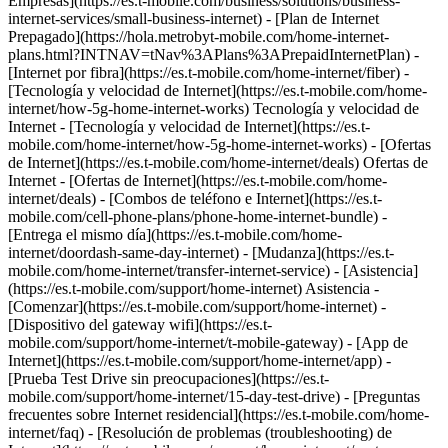
Empresas](https://es.t-mobile.com/business/solutions/business-
internet-services/small-business-internet) - [Plan de Internet
Prepagado](https://hola.metrobyt-mobile.com/home-internet-
plans.html?INTNAV=tNav%3APlans%3APrepaidInternetPlan) -
[Internet por fibra](https://es.t-mobile.com/home-internet/fiber) -
[Tecnología y velocidad de Internet](https://es.t-mobile.com/home-
internet/how-5g-home-internet-works) Tecnología y velocidad de
Internet - [Tecnología y velocidad de Internet](https://es.t-
mobile.com/home-internet/how-5g-home-internet-works) - [Ofertas
de Internet](https://es.t-mobile.com/home-internet/deals) Ofertas de
Internet - [Ofertas de Internet](https://es.t-mobile.com/home-
internet/deals) - [Combos de teléfono e Internet](https://es.t-
mobile.com/cell-phone-plans/phone-home-internet-bundle) -
[Entrega el mismo día](https://es.t-mobile.com/home-
internet/doordash-same-day-internet) - [Mudanza](https://es.t-
mobile.com/home-internet/transfer-internet-service) - [Asistencia]
(https://es.t-mobile.com/support/home-internet) Asistencia -
[Comenzar](https://es.t-mobile.com/support/home-internet) -
[Dispositivo del gateway wifi](https://es.t-
mobile.com/support/home-internet/t-mobile-gateway) - [App de
Internet](https://es.t-mobile.com/support/home-internet/app) -
[Prueba Test Drive sin preocupaciones](https://es.t-
mobile.com/support/home-internet/15-day-test-drive) - [Preguntas
frecuentes sobre Internet residencial](https://es.t-mobile.com/home-
internet/faq) - [Resolución de problemas (troubleshooting) de