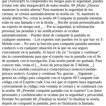
que [Volver](#) Si comprendes los riesgos para tu seguridad, puedes
[visitar este sitio inseguro](#) de todos modos. ## ¡Hola! ¿Deseas
mantener la sesión abierta? Para mantener la seguridad de tus
cuentas, se cerrará automáticamente tu sesión en: Sí, mantener la
sesión abierta No, cerrar la sesión ## Comparte tu pantalla mientras
estás en una llamada o en la tienda __Recibe ayuda personalizada de
un experto en tiempo real__ - Por tu seguridad, la información
personal, las pestañas y las notificaciones se ocultan
automáticamente. - Puedes dejar de compartir la pantalla en
cualquier momento. - Los expertos solo pueden ver lo que hay en T-
Mobile.com. - No uses la función para compartir pantalla mientras
conduces o en cualquier situación en la que no sea seguro
concentrarte en la pantalla. Al hacer clic en "Aceptar y continuar",
das tu consentimiento para que el experto vea tu pantalla con el fin
de ayudarte con la navegación. Esta sesión puede ser grabada. Para
conocer más, visita el [__Aviso de privacidad de T-Mobile__]
(https://es.t-mobile.com/privacy-center/privacy-notices/t-mobile-
privacy-notice). Aceptar y continuar No, gracias __Siguiente:__
genera un código para compartir con el experto ## Comparte este
código con el Experto code Una vez que el experto haya ingresado
correctamente tu código, esta ventana se cerrará y se continuará con
la sesión. ## ¿Permitir compartir pantalla con tu experto? Los datos
personales y confidenciales se ocultan por tu seguridad y privacidad.
Permitir No permitir ## ¿Finalizar tu sesión? Al finalizar la sesión,
dejarás de compartir la pantalla, pero no finalizarás la llamada.