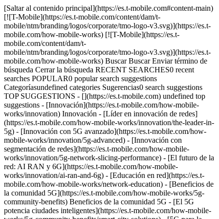
[Saltar al contenido principal](https://es.t-mobile.com#content-main) [![T-Mobile](https://es.t-mobile.com/content/dam/t-mobile/ntm/branding/logos/corporate/tmo-logo-v3.svg)](https://es.t-mobile.com/how-mobile-works) [![T-Mobile](https://es.t-mobile.com/content/dam/t-mobile/ntm/branding/logos/corporate/tmo-logo-v3.svg)](https://es.t-mobile.com/how-mobile-works) Buscar Buscar Enviar término de búsqueda Cerrar la búsqueda RECENT SEARCHES0 recent searches POPULAR0 popular search suggestions Categoríasundefined categories Sugerencias0 search suggestions TOP SUGGESTIONS - [](https://es.t-mobile.com) undefined top suggestions - [Innovación](https://es.t-mobile.com/how-mobile-works/innovation) Innovación - [Líder en innovación de redes](https://es.t-mobile.com/how-mobile-works/innovation/the-leader-in-5g) - [Innovación con 5G avanzado](https://es.t-mobile.com/how-mobile-works/innovation/5g-advanced) - [Innovación con segmentación de redes](https://es.t-mobile.com/how-mobile-works/innovation/5g-network-slicing-performance) - [El futuro de la red: AI RAN y 6G](https://es.t-mobile.com/how-mobile-works/innovation/ai-ran-and-6g) - [Educación en red](https://es.t-mobile.com/how-mobile-works/network-education) - [Beneficios de la comunidad 5G](https://es.t-mobile.com/how-mobile-works/5g-community-benefits) Beneficios de la comunidad 5G - [El 5G potencia ciudades inteligentes](https://es.t-mobile.com/how-mobile-works/5g-community-benefits/smart-city-solutions) - [5G para la seguridad pública](https://es.t-mobile.com/how-mobile-works/5g-community-benefits/5g-and-e911) - [Cerrar la brecha digital](https://es.t-mobile.com/how-mobile-works/5g-community-benefits/closing-the-digital-divide) - [Autorización de torre celular](https://es.t-mobile.com/how-mobile-works/cell-site-permitting) Autorización de torre celular - [Infraestructura celular y tu comunidad](https://es.t-mobile.com/how-mobile-works/cell-site-permitting/cell-site-construction-process) - [Vivir cerca de una torre celular](https://es.t-mobile.com/how-mobile-works/cell-site-permitting/living-near-cell-tower) - [Leyes federales, reglamentaciones, Ley del Espectro](https://es.t-mobile.com/how-mobile-works/cell-site-permitting/cell-tower-regulations) - [Cobertura en interiores](https://es.t-mobile.com/how-mobile-works/indoor-coverage) Cobertura en interiores - [Conectamos la Space Needle](https://es.t-mobile.com/how-mobile-works/indoor-coverage/wireless-innovation-space-needle) - [Los desarrolladores planifican la cobertura con anticipación](https://es.t-mobile.com/how-mobile-works/indoor-coverage/wireless-infrastructure) Buscar Buscar Enviar término de búsqueda Cerrar la búsqueda RECENT SEARCHES0 recent searches POPULAR0 popular search suggestions Categoríasundefined categories Sugerencias0 search suggestions TOP SUGGESTIONS - [](https://es.t-mobile.com) undefined top suggestions [](https://es.t-mobile.com) INNOVACIÓN # El 5G avanzado de T-Mobile responde ante el pedido de algo más. El 5G ha cumplido su promesa de ofrecer velocidades más rápidas, latencia más baja y una mejor conectividad. Pero todas las aplicaciones con IA y los consumidores ansiosos por mejorar sus experiencias continúan demandando más de nuestra red 5G. Nosotros también exigimos más. Nuestra red 5G avanzada es la prueba. La red 5G avanzada nacional marca otro salto tecnológico hacia el futuro de T-Mobile, y otro paso gigante para mantener el ritmo de la demanda. Al basarse en los estándares globales y nuestra propia innovación interna, estamos trabajando para la automatización de la IA, realidad aumentada y realidad extendida revolucionarias e incontables casos de uso industriales. ## El rol del 3GPP. El 3rd Generation Partnership Project (3GPP) es el ente global que establece los estándares sobre cómo funciona el 5G. Su última actualización, el 5G avanzado (publicación 18) amplía el rendimiento de la red con IA y automatización integradas. Nunca satisfechos con solo seguir el manual, trabajamos juntos con muchos de nuestros socios tecnológicos de larga data para combinar elementos de la publicación 17 y 18 del 3GPP para establecer un nuevo estándar en las capacidades de las redes. Nuestra red 5G avanzada ofrece rendimiento y confiabilidad de próximo nivel, desbloquea toda la potencia de experiencias receptivas y ayuda a las empresas y los consumidores a utilizar tecnología innovadora para lograr una capacidad mejorada, eficiencia y costos más bajos. La publicación 17 se centró en las mejoras a las redes de acceso por radio (RAN), que incluyen la tecnología beamforming, una tecnología de antena que dirige la energía donde se necesita, y tecnología de múltiples entradas y salidas (MIMO), que usa múltiples antenas para recibir y transmitir datos. Al combinar esas mejoras con los nuevos estándares de inteligencia artificial (IA) y el aprendizaje automático (ML) presentados en la publicación 18, pudimos hacer que el 5G avanzado se convierta en una realidad aquí y ahora, y nos acerca más a la adopción más generalizada de la IA y ML en las aplicaciones industriales y de consumo. ## Multi-carrier Aggregation. Carrier Aggregation es una tecnología esencial para alcanzar todo el potencial del 5G avanzado, como la latencia ultrabaja y conectividad de alta velocidad necesarias para aplicaciones avanzadas. Como parte del 5G avanzado, ampliamos la tecnología Carrier Aggregation (CA) utilizada en nuestras redes 5G SA a cuatro proveedores componentes para descargas (pronto serán cinco) y dos para cargas. Recién estamos empezando. Probamos con éxito la tecnología 6-Carrier Aggregation de 5G avanzado en el espectro de banda baja y media de la red de producción 5G SA que estableció dos nuevos récords de velocidades de descarga. La primera prueba utilizó un Samsung Galaxy S25 disponible a nivel comercial con el sistema RF con módem 5G Snapdragon® X80 que usa el software de prueba para alcanzar velocidades de descarga de 4.3 Gbps en condiciones reales. En una segunda prueba, corrimos aún más los límites al utilizar el nuevo RF con módem 5G Qualcomm X85 en un dispositivo móvil de prueba, y alcanzamos velocidades máximas de 6.3 Gbps, además de poder entrever la próxima evolución del 5G avanzado. Las pruebas de 6-Carrier Aggregation no solo se trataron de romper récords y ofrecer más innovaciones en la red. Demostraron nuestro interés continuo en siempre innovar y evolucionar con una red que ofrezca más rendimiento, más confiabilidad y más casos de uso que beneficie a los consumidores y a las empresas. ## Inteligencia artificial y aprendizaje automático. El 5G incorpora IA y ML para optimizar el rendimiento de la red y abrir la puerta a una gran cantidad de nuevos casos de uso. Las mejoras de IA y ML en nuestra red 5G avanzada permiten la asignación dinámica de recursos, optimización predictiva y adaptabilidad en tiempo real. También es totalmente compatible con tecnologías anteriores, lo que le permite coexisitir con publicaciones previas y prestar servicios a dispositivos 5G anteriores. Todavía falta mucho tiempo para la AI-RAN, la próxima ola de tecnología. Sin embargo, estamos utilizando tecnología de IA en la actualidad para acercarnos a nuestra RAN (red de acceso por radio) y apuntalar la confiabilidad de la red. ## La velocidad de conexión desde el dispositivo es la próxima frontera del servicio móvil. Después de años de hablar de velocidades de descarga, la cada vez mayor importancia de la conexión desde el dispositivo está cambiando la conversación. Los usuarios sofisticados, creadores, gamers y la industria están de acuerdo: el futuro es interactivo, en tiempo real y conectado a la nube. Eso significa que la velocidad de conexión desde el dispositivo es la próxima frontera, y estamos cambiando la forma en que los datos son transmitidos desde los dispositivos móviles a la red 5G avanzada. ### Rompemos el límite de la velocidad de conexión desde el dispositivo con 5G NR-DC. Para confirmar nuestro compromiso con la velocidad de conexión desde el dispositivo, unimos esfuerzos con los socios Qualcomm y Ericsson para probar una función emergente llamada nueva conectividad dual por radio (5G NR-DC). La prueba del concepto tuvo lugar en nuestra red de producción 5G SA en el SoFi Stadium en el sur de California. Utilizamos el equipo de Ericsson y la solución 5G NR-DC para combinar 2.5 GHz y el espectro mmWave. Esto nos permitió asignar el 60% de los recursos de radio mmWave para la conexión desde el dispositivo en un smartphone móvil de prueba con la tecnología del sistema RF con módem 5G Snapdragon® X80 de Qualcomm. Los casos de uso previos generalmente permitían una asignación de hasta el 20%. Alcanzamos una velocidad máxima de 2.2 Gbps que superó todos los récords y demostró al mundo lo que podía hacer el 5G NR-DC. ### Seguimos corriendo límites con UL Tx Switching. La innovación nunca descansa, por eso nos preparamos para ver qué podríamos hacer con el estándar de conmutación de transmisión de conexión desde el dispositivo (UL Tx Switching) de 3GPP, y rompimos otro récord al hacerlo. MediaTek contribuyó con un dispositivo de prueba con su módem M90, Nokia proporcionó el equipo de su cartera AirScale y T-Mobile aportó la red 5G SA y dirigió la prueba. Juntos, logramos un nuevo récord de velocidad de conexión desde el dispositivo de 550 Mbps en el espectro menor de 6 GHz, lo que demuestra que UL Tx Switching está listo para comenzar a funcionar. ### Detalles sobre Carrier Aggregation. Carrier Aggregation combina las bandas de frecuencia de distintos proveedores en un solo canal de la red. Imagina un camino con dos carriles que se convierte en una superautopista de seis carriles. Así se ve Carrier Aggregation en la red 5G avanzada. Las múltiples bandas de frecuencia ofrecen más espacio, o ancho de banda, para el tráfico y permiten que el tráfico se mueva a velocidades mucho más rápidas. ![Estelas de luz colorid