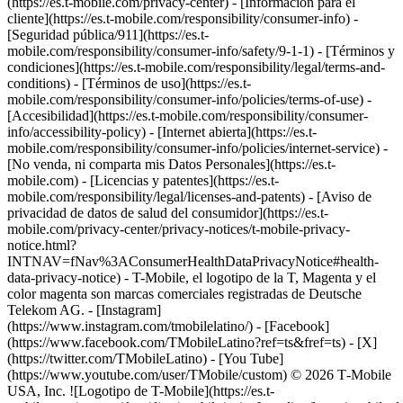
(https://es.t-mobile.com/privacy-center) - [Información para el
cliente](https://es.t-mobile.com/responsibility/consumer-info) -
[Seguridad pública/911](https://es.t-
mobile.com/responsibility/consumer-info/safety/9-1-1) - [Términos y
condiciones](https://es.t-mobile.com/responsibility/legal/terms-and-
conditions) - [Términos de uso](https://es.t-
mobile.com/responsibility/consumer-info/policies/terms-of-use) -
[Accesibilidad](https://es.t-mobile.com/responsibility/consumer-
info/accessibility-policy) - [Internet abierta](https://es.t-
mobile.com/responsibility/consumer-info/policies/internet-service) -
[No venda, ni comparta mis Datos Personales](https://es.t-
mobile.com) - [Licencias y patentes](https://es.t-
mobile.com/responsibility/legal/licenses-and-patents) - [Aviso de
privacidad de datos de salud del consumidor](https://es.t-
mobile.com/privacy-center/privacy-notices/t-mobile-privacy-
notice.html?
INTNAV=fNav%3AConsumerHealthDataPrivacyNotice#health-
data-privacy-notice) - T-Mobile, el logotipo de la T, Magenta y el
color magenta son marcas comerciales registradas de Deutsche
Telekom AG.
- [Instagram]
(https://www.instagram.com/tmobilelatino/) - [Facebook]
(https://www.facebook.com/TMobileLatino?ref=ts&fref=ts) - [X]
(https://twitter.com/TMobileLatino) - [You Tube]
(https://www.youtube.com/user/TMobile/custom) © 2026 T‑Mobile
USA, Inc. ![Logotipo de T-Mobile](https://es.t-