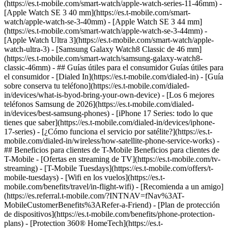
(https://es.t-mobile.com/smart-watch/apple-watch-series-11-46mm) -
[Apple Watch SE 3 40 mm](https://es.t-mobile.com/smart-
watch/apple-watch-se-3-40mm) - [Apple Watch SE 3 44 mm]
(https://es.t-mobile.com/smart-watch/apple-watch-se-3-44mm) -
[Apple Watch Ultra 3](https://es.t-mobile.com/smart-watch/apple-
watch-ultra-3) - [Samsung Galaxy Watch8 Classic de 46 mm]
(https://es.t-mobile.com/smart-watch/samsung-galaxy-watch8-
classic-46mm) - ## Guías útiles para el consumidor Guías útiles para
el consumidor - [Dialed In](https://es.t-mobile.com/dialed-in) - [Guía
sobre conserva tu teléfono](https://es.t-mobile.com/dialed-
in/devices/what-is-byod-bring-your-own-device) - [Los 6 mejores
teléfonos Samsung de 2026](https://es.t-mobile.com/dialed-
in/devices/best-samsung-phones) - [iPhone 17 Series: todo lo que
tienes que saber](https://es.t-mobile.com/dialed-in/devices/iphone-
17-series) - [¿Cómo funciona el servicio por satélite?](https://es.t-
mobile.com/dialed-in/wireless/how-satellite-phone-service-works) -
## Beneficios para clientes de T-Mobile Beneficios para clientes de
T-Mobile - [Ofertas en streaming de TV](https://es.t-mobile.com/tv-
streaming) - [T-Mobile Tuesdays](https://es.t-mobile.com/offers/t-
mobile-tuesdays) - [Wifi en los vuelos](https://es.t-
mobile.com/benefits/travel/in-flight-wifi) - [Recomienda a un amigo]
(https://es.referral.t-mobile.com/?INTNAV=fNav%3AT-
MobileCustomerBenefits%3ARefer-a-Friend) - [Plan de protección
de dispositivos](https://es.t-mobile.com/benefits/phone-protection-
plans) - [Protection 360® HomeTech](https://es.t-