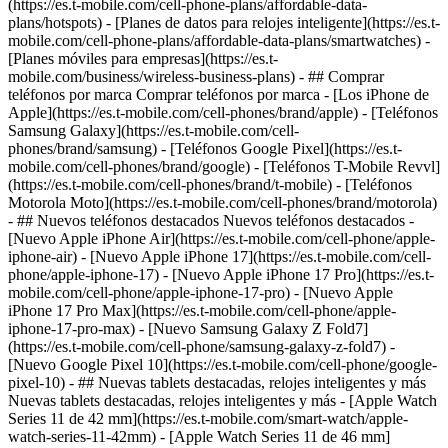
(https://es.t-mobile.com/cell-phone-plans/affordable-data-
plans/hotspots) - [Planes de datos para relojes inteligente](https://es.t-
mobile.com/cell-phone-plans/affordable-data-plans/smartwatches) -
[Planes móviles para empresas](https://es.t-
mobile.com/business/wireless-business-plans) - ## Comprar
teléfonos por marca Comprar teléfonos por marca - [Los iPhone de
Apple](https://es.t-mobile.com/cell-phones/brand/apple) - [Teléfonos
Samsung Galaxy](https://es.t-mobile.com/cell-
phones/brand/samsung) - [Teléfonos Google Pixel](https://es.t-
mobile.com/cell-phones/brand/google) - [Teléfonos T-Mobile Revvl]
(https://es.t-mobile.com/cell-phones/brand/t-mobile) - [Teléfonos
Motorola Moto](https://es.t-mobile.com/cell-phones/brand/motorola)
- ## Nuevos teléfonos destacados Nuevos teléfonos destacados -
[Nuevo Apple iPhone Air](https://es.t-mobile.com/cell-phone/apple-
iphone-air) - [Nuevo Apple iPhone 17](https://es.t-mobile.com/cell-
phone/apple-iphone-17) - [Nuevo Apple iPhone 17 Pro](https://es.t-
mobile.com/cell-phone/apple-iphone-17-pro) - [Nuevo Apple
iPhone 17 Pro Max](https://es.t-mobile.com/cell-phone/apple-
iphone-17-pro-max) - [Nuevo Samsung Galaxy Z Fold7]
(https://es.t-mobile.com/cell-phone/samsung-galaxy-z-fold7) -
[Nuevo Google Pixel 10](https://es.t-mobile.com/cell-phone/google-
pixel-10) - ## Nuevas tablets destacadas, relojes inteligentes y más
Nuevas tablets destacadas, relojes inteligentes y más - [Apple Watch
Series 11 de 42 mm](https://es.t-mobile.com/smart-watch/apple-
watch-series-11-42mm) - [Apple Watch Series 11 de 46 mm]