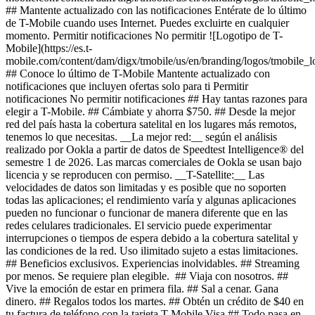
## Mantente actualizado con las notificaciones Entérate de lo último
de T-Mobile cuando uses Internet. Puedes excluirte en cualquier
momento. Permitir notificaciones No permitir ![Logotipo de T-
Mobile](https://es.t-
mobile.com/content/dam/digx/tmobile/us/en/branding/logos/tmobile_
## Conoce lo último de T-Mobile Mantente actualizado con
notificaciones que incluyen ofertas solo para ti Permitir
notificaciones No permitir notificaciones ## Hay tantas razones para
elegir a T-Mobile. ## Cámbiate y ahorra $750. ## Desde la mejor
red del país hasta la cobertura satelital en los lugares más remotos,
tenemos lo que necesitas. __La mejor red:__ según el análisis
realizado por Ookla a partir de datos de Speedtest Intelligence® del
semestre 1 de 2026. Las marcas comerciales de Ookla se usan bajo
licencia y se reproducen con permiso. __T-Satellite:__ Las
velocidades de datos son limitadas y es posible que no soporten
todas las aplicaciones; el rendimiento varía y algunas aplicaciones
pueden no funcionar o funcionar de manera diferente que en las
redes celulares tradicionales. El servicio puede experimentar
interrupciones o tiempos de espera debido a la cobertura satelital y
las condiciones de la red. Uso ilimitado sujeto a estas limitaciones.
## Beneficios exclusivos. Experiencias inolvidables. ## Streaming
por menos. Se requiere plan elegible. ## Viaja con nosotros. ##
Vive la emoción de estar en primera fila. ## Sal a cenar. Gana
dinero. ## Regalos todos los martes. ## Obtén un crédito de $40 en
tu factura de teléfono con la tarjeta T-Mobile Visa ## Todo pasa en