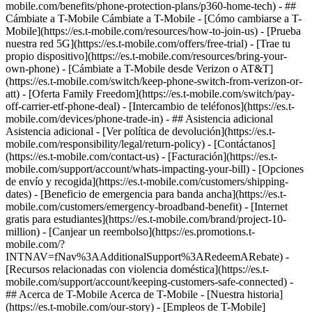
mobile.com/benefits/phone-protection-plans/p360-home-tech) - ##
Cámbiate a T-Mobile Cámbiate a T-Mobile - [Cómo cambiarse a T-
Mobile](https://es.t-mobile.com/resources/how-to-join-us) - [Prueba
nuestra red 5G](https://es.t-mobile.com/offers/free-trial) - [Trae tu
propio dispositivo](https://es.t-mobile.com/resources/bring-your-
own-phone) - [Cámbiate a T-Mobile desde Verizon o AT&T]
(https://es.t-mobile.com/switch/keep-phone-switch-from-verizon-or-
att) - [Oferta Family Freedom](https://es.t-mobile.com/switch/pay-
off-carrier-etf-phone-deal) - [Intercambio de teléfonos](https://es.t-
mobile.com/devices/phone-trade-in) - ## Asistencia adicional
Asistencia adicional - [Ver política de devolución](https://es.t-
mobile.com/responsibility/legal/return-policy) - [Contáctanos]
(https://es.t-mobile.com/contact-us) - [Facturación](https://es.t-
mobile.com/support/account/whats-impacting-your-bill) - [Opciones
de envío y recogida](https://es.t-mobile.com/customers/shipping-
dates) - [Beneficio de emergencia para banda ancha](https://es.t-
mobile.com/customers/emergency-broadband-benefit) - [Internet
gratis para estudiantes](https://es.t-mobile.com/brand/project-10-
million) - [Canjear un reembolso](https://es.promotions.t-
mobile.com/?
INTNAV=fNav%3AAdditionalSupport%3ARedeemARebate) -
[Recursos relacionadas con violencia doméstica](https://es.t-
mobile.com/support/account/keeping-customers-safe-connected) -
## Acerca de T-Mobile Acerca de T-Mobile - [Nuestra historia]
(https://es.t-mobile.com/our-story) - [Empleos de T-Mobile]