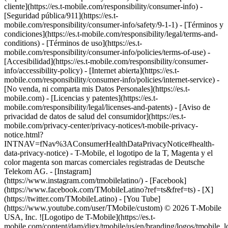
cliente](https://es.t-mobile.com/responsibility/consumer-info) -
[Seguridad pública/911](https://es.t-
mobile.com/responsibility/consumer-info/safety/9-1-1) - [Términos y
condiciones](https://es.t-mobile.com/responsibility/legal/terms-and-
conditions) - [Términos de uso](https://es.t-
mobile.com/responsibility/consumer-info/policies/terms-of-use) -
[Accesibilidad](https://es.t-mobile.com/responsibility/consumer-
info/accessibility-policy) - [Internet abierta](https://es.t-
mobile.com/responsibility/consumer-info/policies/internet-service) -
[No venda, ni comparta mis Datos Personales](https://es.t-
mobile.com) - [Licencias y patentes](https://es.t-
mobile.com/responsibility/legal/licenses-and-patents) - [Aviso de
privacidad de datos de salud del consumidor](https://es.t-
mobile.com/privacy-center/privacy-notices/t-mobile-privacy-
notice.html?
INTNAV=fNav%3AConsumerHealthDataPrivacyNotice#health-
data-privacy-notice) - T-Mobile, el logotipo de la T, Magenta y el
color magenta son marcas comerciales registradas de Deutsche
Telekom AG.
- [Instagram]
(https://www.instagram.com/tmobilelatino/) - [Facebook]
(https://www.facebook.com/TMobileLatino?ref=ts&fref=ts) - [X]
(https://twitter.com/TMobileLatino) - [You Tube]
(https://www.youtube.com/user/TMobile/custom) © 2026 T‑Mobile
USA, Inc. ![Logotipo de T-Mobile](https://es.t-
mobile.com/content/dam/digx/tmobile/us/en/branding/logos/tmobile_