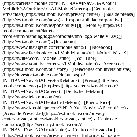
(https://careers.t-mobile.com/?INTNAV=fNav%3AAboutT-
Mobile%3AOurStory%3AT-MobileCareers) - [Centro de
Privacidad](https://es.t-mobile.com/privacy-center) - [Sala de prensa]
(https://es.t-mobile.com/news) - [Responsabilidad corporativa]
(https://es.t-mobile.com/responsibility) [![T-Mobile](https://es.t-
mobile.com/content/dam/t-
mobile/ntm/branding/logos/corporate/tmo-logo-white-v4.svg)]
(https://es.t-mobile.com/) - [Instagram]
(https://www.instagram.com/tmobilelatino/) - [Facebook]
(https://www.facebook.com/TMobileLatino?ref=ts&fref=ts) - [X]
(https://twitter.com/TMobileLatino) - [You Tube]
(https://www.youtube.com/user/TMobile/custom)
- [Acerca de]
(https://es.t-mobile.com/our-story) - [Relaciones con inversionistas]
(https://investor.t-mobile.com/default.aspx?
INTNAV=fNav%3AInvestorRelations) - [Prensa](https://es.t-
mobile.com/news) - [Empleos](https://careers.t-mobile.com?
INTNAV=fNav%3ACareers) - [Deutsche Telekom]
(https://www.telekom.com/en?
INTNAV=fNav%3ADeutscheTelekom) - [Puerto Rico]
(https://www.t-mobilepr.com/?INTNAV=fNav%3APuertoRico)
-
[Aviso de Privacidad](https://es.t-mobile.com/privacy-
center/privacy-notices/t-mobile-privacy-notice) - [Centro de
confianza](https://security.t-mobile.com/?
INTNAV=fNav%3ATrustCenter) - [Centro de Privacidad]
(https://es.t-mobile.com/privacy-center) - [Información para el