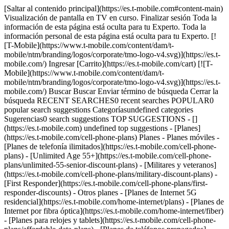
[Saltar al contenido principal](https://es.t-mobile.com#content-main) Visualización de pantalla en TV en curso. Finalizar sesión Toda la información de esta página está oculta para tu Experto. Toda la información personal de esta página está oculta para tu Experto. [![T-Mobile](https://www.t-mobile.com/content/dam/t-mobile/ntm/branding/logos/corporate/tmo-logo-v4.svg)](https://es.t-mobile.com/) Ingresar [Carrito](https://es.t-mobile.com/cart) [![T-Mobile](https://www.t-mobile.com/content/dam/t-mobile/ntm/branding/logos/corporate/tmo-logo-v4.svg)](https://es.t-mobile.com/) Buscar Buscar Enviar término de búsqueda Cerrar la búsqueda RECENT SEARCHES0 recent searches POPULAR0 popular search suggestions Categoríasundefined categories Sugerencias0 search suggestions TOP SUGGESTIONS - [](https://es.t-mobile.com) undefined top suggestions - [Planes](https://es.t-mobile.com/cell-phone-plans) Planes - Planes móviles - [Planes de telefonía ilimitados](https://es.t-mobile.com/cell-phone-plans) - [Unlimited Age 55+](https://es.t-mobile.com/cell-phone-plans/unlimited-55-senior-discount-plans) - [Militares y veteranos](https://es.t-mobile.com/cell-phone-plans/military-discount-plans) - [First Responder](https://es.t-mobile.com/cell-phone-plans/first-responder-discounts) - Otros planes - [Planes de Internet 5G residencial](https://es.t-mobile.com/home-internet/plans) - [Planes de Internet por fibra óptica](https://es.t-mobile.com/home-internet/fiber) - [Planes para relojes y tablets](https://es.t-mobile.com/cell-phone-plans/affordable-data-plans) - [Planes de teléfonos prepagados](https://es.prepaid.t-mobile.com/prepaid-plans) - [Planes telefónicos para empresas](https://es.t-mobile.com/business/wireless-business-plans) - [Teléfonos y dispositivos](https://es.t-mobile.com/cell-phones) Teléfonos y dispositivos - [Teléfonos](https://es.t-mobile.com/cell-phones) - [Teléfonos 5G](https://es.t-mobile.com/5g/phones) - [Tablets](https://es.t-mobile.com/tablets) - [Relojes inteligentes](https://es.t-mobile.com/smart-watches) - [Hotspots y más](https://es.t-mobile.com/hotspots-iot-connected-devices) - [Accesorios](https://es.t-mobile.com/accessories) - [Trae tu propio dispositivo](https://es.t-mobile.com/resources/bring-your-own-phone) - [Ideas de regalos tecnológicos](https://es.t-mobile.com/devices/tech-gifts) - [Ofertas](https://es.t-mobile.com/offers) Ofertas - [Ver ofertas](https://es.t-mobile.com/offers) - [Apple](https://es.t-mobile.com/offers/apple-iphone-deals) - [Samsung](https://es.t-mobile.com/offers/samsung-phone-deals) - [Motorola](https://es.t-mobile.com/offers/motorola-phone-deals) - [Google](https://es.t-mobile.com/offers/google-phone-deals) - [Revvl](https://es.t-mobile.com/offers/t-mobile-revvl-phone-deals) - [Teléfonos gratis y con cero de pago inicial](https://es.t-mobile.com/switch/free-cell-phone-with-plan) - [Cobertura](https://es.t-mobile.com/coverage/network) Cobertura - [Nuestra red](https://es.t-mobile.com/coverage/network) - [Mapa de cobertura 4G y 5G](https://es.t-mobile.com/coverage/coverage-map) - [Qué es 5G](https://es.t-mobile.com/5g) - [Servicio de telefonía por satélite](https://es.t-mobile.com/coverage/satellite-phone-service) - [Zonas rurales y pequeños pueblos](https://es.t-mobile.com/coverage/small-towns-rural-areas) - [Prueba nuestra red](https://es.t-mobile.com/offers/free-trial) - [Noticias sobre 5G](https://es.t-mobile.com/news/category/network) - [Internet residencial](https://es.t-mobile.com/home-internet/eligibility) - [Síguenos](https://es.t-mobile.com/resources/how-to-join-us) Síguenos - Cámbiate a T-Mobile - [Cómo cambiarte](https://es.t-mobile.com/resources/how-to-join-us) - [Trae tu teléfono](https://es.t-mobile.com/resources/bring-your-own-phone) - [Conserva tu número](https://es.t-mobile.com/resources/keep-your-number) - [Cámbiate y quédatelo](https://es.t-mobile.com/switch/keep-phone-switch-from-verizon-or-att) - [Family Freedom](https://es.t-mobile.com/switch/pay-off-carrier-etf-phone-deal) - [Prueba nuestra red](https://es.t-mobile.com/offers/free-trial) - Beneficios para clientes - [Ver todos los beneficios](https://es.t-mobile.com/benefits) - [Encuentra tu razón](https://es.t-mobile.com/membership) - [Televisión y streaming](https://es.t-mobile.com/tv-streaming) - [Beneficios para viajes](https://es.t-mobile.com/benefits/travel) - [Beneficios para conciertos y música](https://es.t-mobile.com/benefits/music-deals) - [Bloquea llamadas fraudulentas](https://es.t-mobile.com/benefits/scam-shield) - [T-Mobile Tuesdays](https://es.t-mobile.com/offers/t-mobile-tuesdays) [Encuentra una tienda](https://es.t-mobile.com/stores/locator?INTNAV=tNav%3AStoreLocator) [Contacto y asistencia](https://es.t-mobile.com/contact-us) Contacto y asistencia - [1-800-T-MOBILE](tel:1-800-866-2453) - [Revisar un pedido](https://es.t-mobile.com/orders/order-status) - [Ayuda y asistencia](https://es.t-mobile.com/support) - Comparte la pantalla con un Experto [Carrito](https://es.t-mobile.com/cart) Buscar Buscar Enviar término de búsqueda Cerrar la búsqueda RECENT SEARCHES0 recent searches POPULAR0 popular search suggestions Categoríasundefined categories Sugerencias0 search suggestions TOP SUGGESTIONS - [](https://es.t-mobile.com) undefined top suggestions Mi cuenta [Ingresar](https://es.t-mobile.com/account/dashboard) [Volver a mi cuenta](https://es.t-mobile.com/account/dashboard) - [Pagar factura](https://es.t-mobile.com/bill/summary) - [Agregar](https://es.t-mobile.com/commerce/device-intent?INTNAV=tNav%3AMyAccount%3AAddALine) - [Actualizar](https://es.t-mobile.com/purchase/shop) - [Revisar un pedido](https://es.t-mobile.com/orders/check-order) - [Pregunta a la comunidad](https://es.t-mobile.com/community/?INTNAV=tNav%3AMyAccount%3ACommunity) más de T-Mobile - [Wireless (Móvil)](https://es.t-mobile.com/) - [Empresas](https://es.t-mobile.com/business) - [Prepagado](https://es.prepaid.t-mobile.com/home) - [Internet](https://es.t-mobile.com/home-internet) Legal - [Aviso de Privacidad](https://es.t-mobile.com/privacy-center/our-practices/privacy-policy) - [No venda, ni comparta mis Datos Personales](https://es.t-mobile.com/dns?Brand=Magenta&Site=Sell_Web&Origin_URL=https%3A%2F%2Fwww.t-mobile.com) - [Centro de Privacidad](https://es.t-mobile.com/privacy-center) [](https://es.t-mobile.com) ## Hay tantas razones para elegir a T-Mobile. [Hay tantas razones para elegir a T-Mobile.](https://es.t-mobile.com) Hay tantas razones para elegir a T-Mobile. Ser miembro de T-Mobile va más allá de tu teléfono. Obtén increíbles beneficios, conectividad a otro nivel y acceso a ventajas y experiencias como miembro que no encontrarás en ningún otro lugar. __Continúa para descubrir las razones para cambiarte hoy.__ [Cámbiate en 15 minutos](https://es.t-mobile.com/switch/get-started) El pago se realiza en 15 minutos por línea. \[Tiempo medio de finalización del proceso mediante la app T-Life; la activación podría tardar más (por ejemplo, en teléfonos bloqueados)]. La activación del dispositivo y la transferencia de datos y números tardarán tiempo adicional. ![Un collage de personas disfrutando de experiencias divertidas con amigos y familiares. Doscientas cincuenta razones para elegir T-Mobile.](https://es.t-mobile.com/sdscene7/is/image/Tmusprod/fg-membership-tile-250-transparent-16x9:4x3?fmt=png-alpha&qlt=85%2C0&resMode=sharp2&op_usm=1.75%2C0.3%2C2%2C0) ## Hay tantas razones para elegir a T-Mobile. ![​​​​​​​Un collage de personas disfrutando de actividades veraniegas. Doscientas cincuenta razones para elegir T-Mobile.](https://es.t-mobile.com/sdscene7/is/image/Tmusprod/250-Grid-BG-Test-1?ts=1784920959317&dpr=off "Fondo de 250 razones para escoger la red de T-Mobile") ACUMULA AHORROS ## Cámbiate y ahorra $750. [Cámbiate y ahorra $750.](https://es.t-mobile.com) Cámbiate y ahorra $750. En el primer año en nuestro plan Experience Beyond, gracias al __reembolso de $100 y a los beneficios incluidos por valor de $650.__ [Elige un plan](https://es.t-mobile.com/cell-phone-plans) Según el valor de los beneficios incluidos en Experience Beyond, como el entretenimiento y un año de AAA Classic y DashPass por cuenta nuestra. Los beneficios pueden requerir activación; ve más detalles en el plan. Obtén $100 vía una tarjeta virtual de prepago Mastercard con una transferencia de número elegible; __no tiene acceso a efectivo y vence en 6 meses__, emitida por Sunrise Banks N.A., miembro de la FDIC. Puede demorar 8 semanas. Ver es.T-Mobile.com. ## Cámbiate y ahorra $750. Y LOS MOTIVOS SON CADA VEZ MEJORES ## Desde la mejor red del país hasta la cobertura satelital en los lugares más remotos, tenemos lo que necesitas. [Desde la mejor red del país hasta la cobertura satelital en los lugares más remotos, tenemos lo que necesitas.](https://es.t-mobile.com) Desde la mejor red del país hasta la cobertura satelital en los lugares más remotos, tenemos lo que necesitas. [Mira nuestra cobertura](https://es.t-mobile.com/coverage/coverage-map) La Mejor Red Móvil de EE. UU. según el análisis de Ookla® de los datos de Speedtest®. Mensajes de texto y ciertas apps para servicio satelital con un dispositivo compatible en la mayoría de las áreas al aire libre de EE. UU. donde se pueda ver el cielo. Es posible que los servicios satelitales, incluidos los textos al 911, puedan demorarse, sean limitados o no estén disponibles. Incluido con Experience Beyond o por $10/mes; se renueva automáticamente de manera mensual. Cancela en cualquier momento en la app T-Life. Ver términos completos ## Desde la mejor red del país hasta la cobertura satelital en los lugares más remotos, tenemos lo que necesitas. __La mejor red:__ según el análisis realizado por Ookla a partir de datos de Speedtest Intelligence® del semestre 1 de 2026. Las marcas comerci