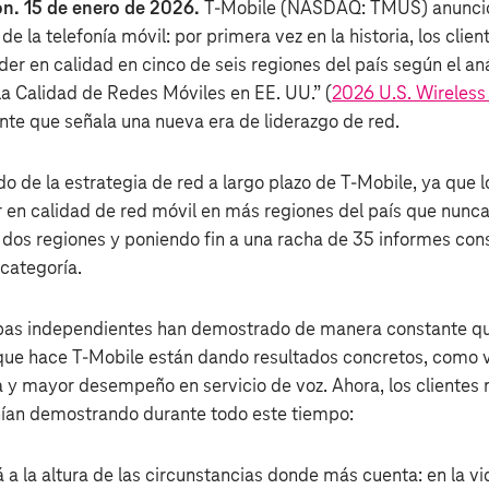
. 15 de enero de 2026.
T‑Mobile (NASDAQ: TMUS) anunció
a de la telefonía móvil: por primera vez en la historia, los clie
der en calidad en cinco de seis regiones del país según el an
a Calidad de Redes Móviles en EE. UU.” (
2026 U.S. Wireless
ante que señala una nueva era de liderazgo de red.
do de la estrategia de red a largo plazo de T‑Mobile, ya que lo
 en calidad de red móvil en más regiones del país que nunc
e dos regiones y poniendo fin a una racha de 35 informes con
 categoría.
ebas independientes han demostrado de manera constante que
ue hace T‑Mobile están dando resultados concretos, como 
a y mayor desempeño en servicio de voz. Ahora, los clientes
nían demostrando durante todo este tiempo:
 a la altura de las circunstancias donde más cuenta: en la vid