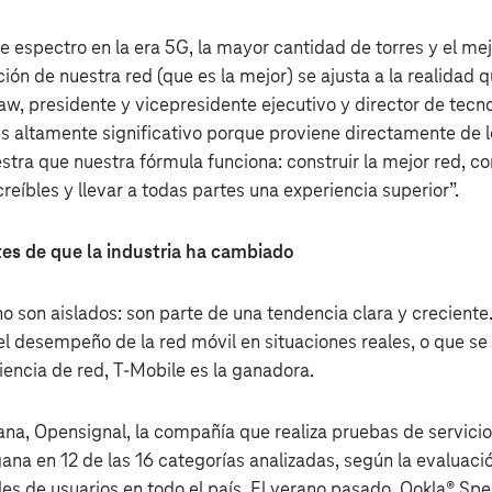
e espectro en la era 5G, la mayor cantidad de torres y el me
ción de nuestra red (que es la mejor) se ajusta a la realida
w, presidente y vicepresidente ejecutivo y director de tecno
s altamente significativo porque proviene directamente de lo
stra que nuestra fórmula funciona: construir la mejor red, c
creíbles y llevar a todas partes una experiencia superior”.
tes de que la industria ha cambiado
no son aislados: son parte de una tendencia clara y crecient
l desempeño de la red móvil en situaciones reales, o que se 
iencia de red, T‑Mobile es la ganadora.
na, Opensignal, la compañía que realiza pruebas de servicio
na en 12 de las 16 categorías analizadas, según la evaluació
ales de usuarios en todo el país. El verano pasado, Ookla® S