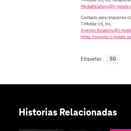
T‑Mobile US, Inc. Relacion
MediaRelations@t‑mobile
Contacto para relaciones co
T‑Mobile US, Inc.
Investor.Relations@t‑mobi
https://investor.t‑mobile.
Etiquetas
5G
Historias Relacionadas