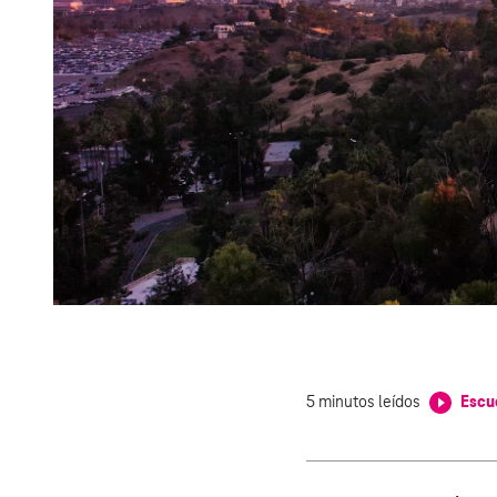
Listen to this article
5 minutos leídos
Escu
0:00