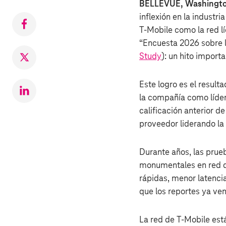
BELLEVUE, Washington
inflexión en la industri
Compartir
T‑Mobile como la red lí
en
“Encuesta 2026 sobre l
Facebook
Study
): un hito import
Compartir
en
Twitter
Este logro es el resulta
Compartr
la compañía como líder
en
calificación anterior d
LinkedIn
proveedor liderando la
Durante años, las pru
monumentales en red q
rápidas, menor latenci
que los reportes ya ve
La red de T‑Mobile está