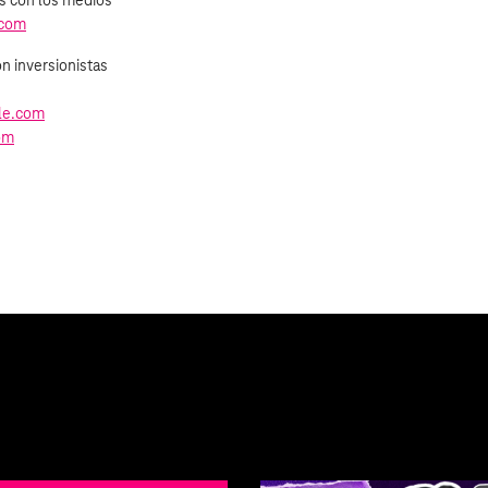
es con los medios
.com
n inversionistas
le.com
com