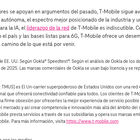
ores se apoyan en argumentos del pasado, T‑Mobile sigue a
 autónoma, el espectro mejor posicionado de la industria y u
ra la IA, el
liderazgo de la red
de T‑Mobile es indiscutible. 
el país y las bases listas para 6G, T‑Mobile ofrece un dese
 camino de lo que está por venir.
de EE. UU. Según Ookla® Speedtest®. Según el análisis de Ookla de los 
2 de 2025. Las marcas comerciales de Ookla se usan bajo licencia y se r
 TMUS) es El Un-carrier superpoderoso de Estados Unidos con una red 
nal que ofrecerá conectividad confiable para todos. Los clientes de T‑Mo
una firme obsesión por ofrecerles la mejor experiencia de servicio posibl
 el mercado y así crear competencia e innovación más allá del ámbito del 
ile presta servicios a través de sus subsidiarias y opera sus marcas em
bile. Para más información, visita
https://www.t‑mobile.com