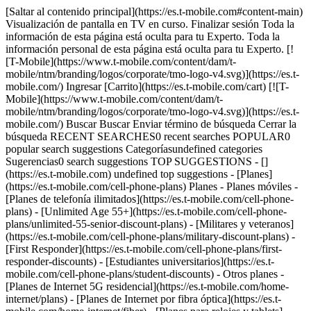
[Saltar al contenido principal](https://es.t-mobile.com#content-main) Visualización de pantalla en TV en curso. Finalizar sesión Toda la información de esta página está oculta para tu Experto. Toda la información personal de esta página está oculta para tu Experto. [![T-Mobile](https://www.t-mobile.com/content/dam/t-mobile/ntm/branding/logos/corporate/tmo-logo-v4.svg)](https://es.t-mobile.com/) Ingresar [Carrito](https://es.t-mobile.com/cart) [![T-Mobile](https://www.t-mobile.com/content/dam/t-mobile/ntm/branding/logos/corporate/tmo-logo-v4.svg)](https://es.t-mobile.com/) Buscar Buscar Enviar término de búsqueda Cerrar la búsqueda RECENT SEARCHES0 recent searches POPULAR0 popular search suggestions Categoríasundefined categories Sugerencias0 search suggestions TOP SUGGESTIONS - [](https://es.t-mobile.com) undefined top suggestions - [Planes](https://es.t-mobile.com/cell-phone-plans) Planes - Planes móviles - [Planes de telefonía ilimitados](https://es.t-mobile.com/cell-phone-plans) - [Unlimited Age 55+](https://es.t-mobile.com/cell-phone-plans/unlimited-55-senior-discount-plans) - [Militares y veteranos](https://es.t-mobile.com/cell-phone-plans/military-discount-plans) - [First Responder](https://es.t-mobile.com/cell-phone-plans/first-responder-discounts) - [Estudiantes universitarios](https://es.t-mobile.com/cell-phone-plans/student-discounts) - Otros planes - [Planes de Internet 5G residencial](https://es.t-mobile.com/home-internet/plans) - [Planes de Internet por fibra óptica](https://es.t-mobile.com/home-internet/fiber) - [Planes para relojes y tablets](https://es.t-mobile.com/cell-phone-plans/affordable-data-plans) - [Planes de teléfonos prepagados](https://es.prepaid.t-mobile.com/prepaid-plans) - [Planes telefónicos para empresas](https://es.t-mobile.com/business/wireless-business-plans) - [Teléfonos y dispositivos](https://es.t-mobile.com/cell-phones) Teléfonos y dispositivos - [Teléfonos](https://es.t-mobile.com/cell-phones) - [Teléfonos 5G](https://es.t-mobile.com/5g/phones) - [Tablets](https://es.t-mobile.com/tablets) - [Relojes inteligentes](https://es.t-mobile.com/smart-watches) - [Hotspots y más](https://es.t-mobile.com/hotspots-iot-connected-devices) - [Accesorios](https://es.t-mobile.com/accessories) - [Trae tu propio dispositivo](https://es.t-mobile.com/resources/bring-your-own-phone) - [Ideas de regalos tecnológicos](https://es.t-mobile.com/devices/tech-gifts) - [Ofertas](https://es.t-mobile.com/offers) Ofertas - [Ver ofertas](https://es.t-mobile.com/offers) - [Apple](https://es.t-mobile.com/offers/apple-iphone-deals) - [Samsung](https://es.t-mobile.com/offers/samsung-phone-deals) - [Motorola](https://es.t-mobile.com/offers/motorola-phone-deals) - [Google](https://es.t-mobile.com/offers/google-phone-deals) - [Revvl](https://es.t-mobile.com/offers/t-mobile-revvl-phone-deals) - [Teléfonos gratis y con cero de pago inicial](https://es.t-mobile.com/switch/free-cell-phone-with-plan) - [Cobertura](https://es.t-mobile.com/coverage/network) Cobertura - [Nuestra red](https://es.t-mobile.com/coverage/network) - [Mapa de cobertura 4G y 5G](https://es.t-mobile.com/coverage/coverage-map) - [Qué es 5G](https://es.t-mobile.com/5g) - [Servicio de telefonía por satélite](https://es.t-mobile.com/coverage/satellite-phone-service) - [Zonas rurales y pequeños pueblos](https://es.t-mobile.com/coverage/small-towns-rural-areas) - [Prueba nuestra red](https://es.t-mobile.com/offers/free-trial) - [Noticias sobre 5G](https://es.t-mobile.com/news/category/network) - [Internet residencial](https://es.t-mobile.com/home-internet/eligibility) - [Síguenos](https://es.t-mobile.com/resources/how-to-join-us) Síguenos - Cámbiate a T-Mobile - [Cómo cambiarte](https://es.t-mobile.com/resources/how-to-join-us) - [Trae tu teléfono](https://es.t-mobile.com/resources/bring-your-own-phone) - [Conserva tu número](https://es.t-mobile.com/resources/keep-your-number) - [Cámbiate y quédatelo](https://es.t-mobile.com/switch/keep-phone-switch-from-verizon-or-att) - [Family Freedom](https://es.t-mobile.com/switch/pay-off-carrier-etf-phone-deal) - [Prueba nuestra red](https://es.t-mobile.com/offers/free-trial) - Beneficios para clientes - [Ver todos los beneficios](https://es.t-mobile.com/benefits) - [Encuentra tu razón](https://es.t-mobile.com/membership) - [Televisión y streaming](https://es.t-mobile.com/tv-streaming) - [Beneficios para viajes](https://es.t-mobile.com/benefits/travel) - [Beneficios para conciertos y música](https://es.t-mobile.com/benefits/music-deals) - [Bloquea llamadas fraudulentas](https://es.t-mobile.com/benefits/scam-shield) - [T-Mobile Tuesdays](https://es.t-mobile.com/offers/t-mobile-tuesdays) [Encuentra una tienda](https://es.t-mobile.com/stores/locator?INTNAV=tNav%3AStoreLocator) [Contacto y asistencia](https://es.t-mobile.com/contact-us) Contacto y asistencia - [1-800-T-MOBILE](tel:1-800-866-2453) - [Revisar un pedido](https://es.t-mobile.com/orders/order-status) - [Ayuda y asistencia](https://es.t-mobile.com/support) - Comparte la pantalla con un Experto [Carrito](https://es.t-mobile.com/cart) Buscar Buscar Enviar término de búsqueda Cerrar la búsqueda RECENT SEARCHES0 recent searches POPULAR0 popular search suggestions Categoríasundefined categories Sugerencias0 search suggestions TOP SUGGESTIONS - [](https://es.t-mobile.com) undefined top suggestions Mi cuenta [Ingresar](https://es.t-mobile.com/account/dashboard) [Volver a mi cuenta](https://es.t-mobile.com/account/dashboard) - [Pagar factura](https://es.t-mobile.com/bill/summary) - [Agregar](https://es.t-mobile.com/commerce/device-intent?INTNAV=tNav%3AMyAccount%3AAddALine) - [Actualizar](https://es.t-mobile.com/purchase/shop) - [Revisar un pedido](https://es.t-mobile.com/orders/check-order) - [Pregunta a la comunidad](https://es.t-mobile.com/community/?INTNAV=tNav%3AMyAccount%3ACommunity) más de T-Mobile - [Wireless (Móvil)](https://es.t-mobile.com/) - [Empresas](https://es.t-mobile.com/business) - [Prepagado](https://es.prepaid.t-mobile.com/home) - [Internet](https://es.t-mobile.com/home-internet) Legal - [Aviso de Privacidad](https://es.t-mobile.com/privacy-center/our-practices/privacy-policy) - [No venda, ni comparta mis Datos Personales](https://es.t-mobile.com/dns?Brand=Magenta&Site=Sell_Web&Origin_URL=https%3A%2F%2Fwww.t-mobile.com) - [Centro de Privacidad](https://es.t-mobile.com/privacy-center) [](https://es.t-mobile.com) # Detalles de ofertas pasadas de 2020 de T-Mobile Obtén los detalles de tus promociones de dispositivos. ¿Estás buscando ofertas de reembolso? [__Visita el Centro de promociones de T-Mobile.__](https://es.promotions.t-mobile.com/) ## Promociones vencidas: noviembre - diciembre de 2020 Ofertas para consumidores y empresas ### Promoción n.° 2 de "actualización de Apple" de 2020 para TFB Código de promoción: __T461__ Período: 12/4/20 - 12/31/20 Crédito: hasta __$30.41 al mes__ por 24 meses __Si se cancela el servicio móvil, es posible que los créditos cesen y deba pagarse el saldo restante del acuerdo de financiamiento requerido.__ Solo para clientes elegibles; más impuestos. Ver términos completos ## Promoción n.° 2 de "actualización de Apple" de 2020 para TFB Código de promoción: __T461__ Período: 12/4/20 - 12/31/20 Crédito: hasta __$30.41 al mes__ por 24 meses __Si se cancela la línea antes de recibir 24 créditos en la factura, es posible que se adeude hasta el valor total del dispositivo (por ej., $504 - Samsung Galaxy A51 / $699.99 - Samsung Galaxy S20 FE 5G 128 GB / $729.99 - iPhone mini 64 GB); si se cancela su cuenta, puede contactarnos primero para realizar pagos mensuales del saldo con descuento.__ Los impuestos sobre el precio antes del crédito se pagan al momento de la compra. Oferta por tiempo limitado; sujeta a cambio. Se requiere crédito elegible y cuenta comercial. Si se cancelaron líneas en los últimos 90 días, es posible que deban reactivarse primero. Podría requerirse tarjeta SIM de $10 y, en tiendas y llamadas a servicio al cliente, un cargo de $20 por asesoramiento o asistencia para la actualización. Hasta $729.99 a través de créditos en la factura mensual; la cuenta debe estar activa y al corriente para recibir los créditos; puede demorar hasta 2 ciclos de facturación. Es posible que no se pueda combinar con algunas ofertas o descuentos. Los impuestos sobre el precio antes del crédito se pagan al momento de la compra. Oferta por tiempo limitado; sujeta a cambio. Se requiere crédito elegible, cuenta comercial y plan Business Unlimited Plus. __Si se cancelaron líneas en los últimos 90 días, es posible que deban reactivarse primero. Podría requerirse tarjeta SIM de $10 y, en tiendas y llamadas a Servicio al Cliente, un cargo de $20 por asesoramiento o asistencia para la actualización. Si se cancela la línea antes de recibir 24 créditos en la factura, es posible que se adeude hasta el valor total del dispositivo (por ej., $729.99 - iPhone 12 mini 64 GB / $779.99 - iPhone 12 mini 128 GB / $829.99 - iPhone 12 64 GB / $879.99 - iPhone 12 128 GB y 12 mini 256 GB / $979.99 - iPhone 12 256 GB / $999.99 - iPhone 12 Pro 128 GB / $1,099.99 - iPhone 12 Pro 256 GB y iPhone 12 Pro Max 128 GB / $1,199.99 - iPhone 12 Pro Max 256 GB / $1,299.99 - iPhone 12 Pro 512 GB / $1,399.99 - iPhone 12 Pro Max 512 GB); si cancela su cuenta, puede comunicarse con nosotros antes para realizar pagos mensuales del saldo con descuento.__ $730 vía créditos en la factura; la cuenta debe estar activa y al corriente para recibir los créditos; puede demorar 2 ciclos de facturación. Es posible que no se pueda combinar con algunas ofertas o descuentos. Obtenga un iPhone 12 mini, Galaxy A51, o Samsung Galaxy S20 FE 5G de 128 GB gratis vía 24 créditos mensuales u obtenga hasta $730 de descuento en un iPhone 12 series vía