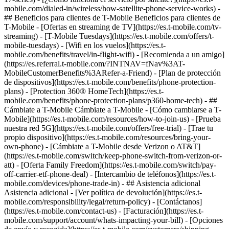
mobile.com/dialed-in/wireless/how-satellite-phone-service-works) -
## Beneficios para clientes de T-Mobile Beneficios para clientes de
T-Mobile - [Ofertas en streaming de TV](https://es.t-mobile.com/tv-
streaming) - [T-Mobile Tuesdays](https://es.t-mobile.com/offers/t-
mobile-tuesdays) - [Wifi en los vuelos](https://es.t-
mobile.com/benefits/travel/in-flight-wifi) - [Recomienda a un amigo]
(https://es.referral.t-mobile.com/?INTNAV=fNav%3AT-
MobileCustomerBenefits%3ARefer-a-Friend) - [Plan de protección
de dispositivos](https://es.t-mobile.com/benefits/phone-protection-
plans) - [Protection 360® HomeTech](https://es.t-
mobile.com/benefits/phone-protection-plans/p360-home-tech) - ##
Cámbiate a T-Mobile Cámbiate a T-Mobile - [Cómo cambiarse a T-
Mobile](https://es.t-mobile.com/resources/how-to-join-us) - [Prueba
nuestra red 5G](https://es.t-mobile.com/offers/free-trial) - [Trae tu
propio dispositivo](https://es.t-mobile.com/resources/bring-your-
own-phone) - [Cámbiate a T-Mobile desde Verizon o AT&T]
(https://es.t-mobile.com/switch/keep-phone-switch-from-verizon-or-
att) - [Oferta Family Freedom](https://es.t-mobile.com/switch/pay-
off-carrier-etf-phone-deal) - [Intercambio de teléfonos](https://es.t-
mobile.com/devices/phone-trade-in) - ## Asistencia adicional
Asistencia adicional - [Ver política de devolución](https://es.t-
mobile.com/responsibility/legal/return-policy) - [Contáctanos]
(https://es.t-mobile.com/contact-us) - [Facturación](https://es.t-
mobile.com/support/account/whats-impacting-your-bill) - [Opciones