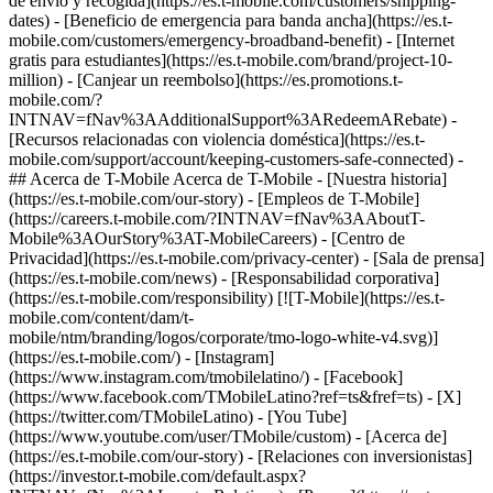
de envío y recogida](https://es.t-mobile.com/customers/shipping-
dates) - [Beneficio de emergencia para banda ancha](https://es.t-
mobile.com/customers/emergency-broadband-benefit) - [Internet
gratis para estudiantes](https://es.t-mobile.com/brand/project-10-
million) - [Canjear un reembolso](https://es.promotions.t-
mobile.com/?
INTNAV=fNav%3AAdditionalSupport%3ARedeemARebate) -
[Recursos relacionadas con violencia doméstica](https://es.t-
mobile.com/support/account/keeping-customers-safe-connected) -
## Acerca de T-Mobile Acerca de T-Mobile - [Nuestra historia]
(https://es.t-mobile.com/our-story) - [Empleos de T-Mobile]
(https://careers.t-mobile.com/?INTNAV=fNav%3AAboutT-
Mobile%3AOurStory%3AT-MobileCareers) - [Centro de
Privacidad](https://es.t-mobile.com/privacy-center) - [Sala de prensa]
(https://es.t-mobile.com/news) - [Responsabilidad corporativa]
(https://es.t-mobile.com/responsibility) [![T-Mobile](https://es.t-
mobile.com/content/dam/t-
mobile/ntm/branding/logos/corporate/tmo-logo-white-v4.svg)]
(https://es.t-mobile.com/) - [Instagram]
(https://www.instagram.com/tmobilelatino/) - [Facebook]
(https://www.facebook.com/TMobileLatino?ref=ts&fref=ts) - [X]
(https://twitter.com/TMobileLatino) - [You Tube]
(https://www.youtube.com/user/TMobile/custom)
- [Acerca de]
(https://es.t-mobile.com/our-story) - [Relaciones con inversionistas]
(https://investor.t-mobile.com/default.aspx?