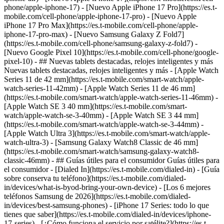
phone/apple-iphone-17) - [Nuevo Apple iPhone 17 Pro](https://es.t-
mobile.com/cell-phone/apple-iphone-17-pro) - [Nuevo Apple
iPhone 17 Pro Max](https://es.t-mobile.com/cell-phone/apple-
iphone-17-pro-max) - [Nuevo Samsung Galaxy Z Fold7]
(https://es.t-mobile.com/cell-phone/samsung-galaxy-z-fold7) -
[Nuevo Google Pixel 10](https://es.t-mobile.com/cell-phone/google-
pixel-10) - ## Nuevas tablets destacadas, relojes inteligentes y más
Nuevas tablets destacadas, relojes inteligentes y más - [Apple Watch
Series 11 de 42 mm](https://es.t-mobile.com/smart-watch/apple-
watch-series-11-42mm) - [Apple Watch Series 11 de 46 mm]
(https://es.t-mobile.com/smart-watch/apple-watch-series-11-46mm) -
[Apple Watch SE 3 40 mm](https://es.t-mobile.com/smart-
watch/apple-watch-se-3-40mm) - [Apple Watch SE 3 44 mm]
(https://es.t-mobile.com/smart-watch/apple-watch-se-3-44mm) -
[Apple Watch Ultra 3](https://es.t-mobile.com/smart-watch/apple-
watch-ultra-3) - [Samsung Galaxy Watch8 Classic de 46 mm]
(https://es.t-mobile.com/smart-watch/samsung-galaxy-watch8-
classic-46mm) - ## Guías útiles para el consumidor Guías útiles para
el consumidor - [Dialed In](https://es.t-mobile.com/dialed-in) - [Guía
sobre conserva tu teléfono](https://es.t-mobile.com/dialed-
in/devices/what-is-byod-bring-your-own-device) - [Los 6 mejores
teléfonos Samsung de 2026](https://es.t-mobile.com/dialed-
in/devices/best-samsung-phones) - [iPhone 17 Series: todo lo que
tienes que saber](https://es.t-mobile.com/dialed-in/devices/iphone-
17-series) - [¿Cómo funciona el servicio por satélite?](https://es.t-