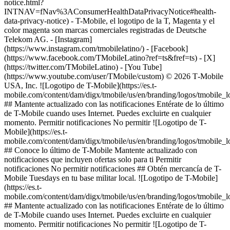
notice.html?
INTNAV=fNav%3AConsumerHealthDataPrivacyNotice#health-
data-privacy-notice) - T-Mobile, el logotipo de la T, Magenta y el
color magenta son marcas comerciales registradas de Deutsche
Telekom AG.
- [Instagram]
(https://www.instagram.com/tmobilelatino/) - [Facebook]
(https://www.facebook.com/TMobileLatino?ref=ts&fref=ts) - [X]
(https://twitter.com/TMobileLatino) - [You Tube]
(https://www.youtube.com/user/TMobile/custom) © 2026 T‑Mobile
USA, Inc. ![Logotipo de T-Mobile](https://es.t-
mobile.com/content/dam/digx/tmobile/us/en/branding/logos/tmobile_
## Mantente actualizado con las notificaciones Entérate de lo último
de T-Mobile cuando uses Internet. Puedes excluirte en cualquier
momento. Permitir notificaciones No permitir ![Logotipo de T-
Mobile](https://es.t-
mobile.com/content/dam/digx/tmobile/us/en/branding/logos/tmobile_
## Conoce lo último de T-Mobile Mantente actualizado con
notificaciones que incluyen ofertas solo para ti Permitir
notificaciones No permitir notificaciones ## Obtén mercancía de T-
Mobile Tuesdays en tu base militar local. ![Logotipo de T-Mobile]
(https://es.t-
mobile.com/content/dam/digx/tmobile/us/en/branding/logos/tmobile_
## Mantente actualizado con las notificaciones Entérate de lo último
de T-Mobile cuando uses Internet. Puedes excluirte en cualquier
momento. Permitir notificaciones No permitir ![Logotipo de T-