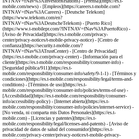
INTNAV=fNav%3AInvestorRelations) - [Prensa](https://es.t-
mobile.com/news) - [Empleos](https://careers.t-mobile.com?
INTNAV=fNav%3ACareers) - [Deutsche Telekom]
(https://www.telekom.com/en?
INTNAV=fNav%3ADeutscheTelekom) - [Puerto Rico]
(https://www.t-mobilepr.com/?INTNAV=fNav%3APuertoRico)
-
[Aviso de Privacidad](https://es.t-mobile.com/privacy-
center/privacy-notices/t-mobile-privacy-notice) - [Centro de
confianza](https://security.t-mobile.com/?
INTNAV=fNav%3ATrustCenter) - [Centro de Privacidad]
(https://es.t-mobile.com/privacy-center) - [Información para el
cliente](https://es.t-mobile.com/responsibility/consumer-info) -
[Seguridad pública/911](https://es.t-
mobile.com/responsibility/consumer-info/safety/9-1-1) - [Términos y
condiciones](https://es.t-mobile.com/responsibility/legal/terms-and-
conditions) - [Términos de uso](https://es.t-
mobile.com/responsibility/consumer-info/policies/terms-of-use) -
[Accesibilidad](https://es.t-mobile.com/responsibility/consumer-
info/accessibility-policy) - [Internet abierta](https://es.t-
mobile.com/responsibility/consumer-info/policies/internet-service) -
[No venda, ni comparta mis Datos Personales](https://es.t-
mobile.com) - [Licencias y patentes](https://es.t-
mobile.com/responsibility/legal/licenses-and-patents) - [Aviso de
privacidad de datos de salud del consumidor](https://es.t-
mobile.com/privacy-center/privacy-notices/t-mobile-privacy-