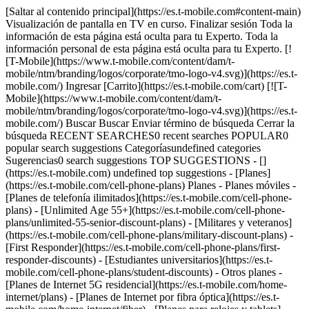
[Saltar al contenido principal](https://es.t-mobile.com#content-main) Visualización de pantalla en TV en curso. Finalizar sesión Toda la información de esta página está oculta para tu Experto. Toda la información personal de esta página está oculta para tu Experto. [![T-Mobile](https://www.t-mobile.com/content/dam/t-mobile/ntm/branding/logos/corporate/tmo-logo-v4.svg)](https://es.t-mobile.com/) Ingresar [Carrito](https://es.t-mobile.com/cart) [![T-Mobile](https://www.t-mobile.com/content/dam/t-mobile/ntm/branding/logos/corporate/tmo-logo-v4.svg)](https://es.t-mobile.com/) Buscar Buscar Enviar término de búsqueda Cerrar la búsqueda RECENT SEARCHES0 recent searches POPULAR0 popular search suggestions Categoríasundefined categories Sugerencias0 search suggestions TOP SUGGESTIONS - [](https://es.t-mobile.com) undefined top suggestions - [Planes](https://es.t-mobile.com/cell-phone-plans) Planes - Planes móviles - [Planes de telefonía ilimitados](https://es.t-mobile.com/cell-phone-plans) - [Unlimited Age 55+](https://es.t-mobile.com/cell-phone-plans/unlimited-55-senior-discount-plans) - [Militares y veteranos](https://es.t-mobile.com/cell-phone-plans/military-discount-plans) - [First Responder](https://es.t-mobile.com/cell-phone-plans/first-responder-discounts) - [Estudiantes universitarios](https://es.t-mobile.com/cell-phone-plans/student-discounts) - Otros planes - [Planes de Internet 5G residencial](https://es.t-mobile.com/home-internet/plans) - [Planes de Internet por fibra óptica](https://es.t-mobile.com/home-internet/fiber) - [Planes para relojes y tablets](https://es.t-mobile.com/cell-phone-plans/affordable-data-plans) - [Planes de teléfonos prepagados](https://es.prepaid.t-mobile.com/prepaid-plans) - [Planes telefónicos para empresas](https://es.t-mobile.com/business/wireless-business-plans) - [Teléfonos y dispositivos](https://es.t-mobile.com/cell-phones) Teléfonos y dispositivos - [Teléfonos](https://es.t-mobile.com/cell-phones) - [Teléfonos 5G](https://es.t-mobile.com/5g/phones) - [Tablets](https://es.t-mobile.com/tablets) - [Relojes inteligentes](https://es.t-mobile.com/smart-watches) - [Hotspots y más](https://es.t-mobile.com/hotspots-iot-connected-devices) - [Accesorios](https://es.t-mobile.com/accessories) - [Trae tu propio dispositivo](https://es.t-mobile.com/resources/bring-your-own-phone) - [Ideas de regalos tecnológicos](https://es.t-mobile.com/devices/tech-gifts) - [Ofertas](https://es.t-mobile.com/offers) Ofertas - [Ver ofertas](https://es.t-mobile.com/offers) - [Apple](https://es.t-mobile.com/offers/apple-iphone-deals) - [Samsung](https://es.t-mobile.com/offers/samsung-phone-deals) - [Motorola](https://es.t-mobile.com/offers/motorola-phone-deals) - [Google](https://es.t-mobile.com/offers/google-phone-deals) - [Revvl](https://es.t-mobile.com/offers/t-mobile-revvl-phone-deals) - [Teléfonos gratis y con cero de pago inicial](https://es.t-mobile.com/switch/free-cell-phone-with-plan) - [Cobertura](https://es.t-mobile.com/coverage/network) Cobertura - [Nuestra red](https://es.t-mobile.com/coverage/network) - [Mapa de cobertura 4G y 5G](https://es.t-mobile.com/coverage/coverage-map) - [Qué es 5G](https://es.t-mobile.com/5g) - [Servicio de telefonía por satélite](https://es.t-mobile.com/coverage/satellite-phone-service) - [Zonas rurales y pequeños pueblos](https://es.t-mobile.com/coverage/small-towns-rural-areas) - [Prueba nuestra red](https://es.t-mobile.com/offers/free-trial) - [Noticias sobre 5G](https://es.t-mobile.com/news/category/network) - [Internet residencial](https://es.t-mobile.com/home-internet/eligibility) - [Síguenos](https://es.t-mobile.com/resources/how-to-join-us) Síguenos - Cámbiate a T-Mobile - [Cómo cambiarte](https://es.t-mobile.com/resources/how-to-join-us) - [Trae tu teléfono](https://es.t-mobile.com/resources/bring-your-own-phone) - [Conserva tu número](https://es.t-mobile.com/resources/keep-your-number) - [Cámbiate y quédatelo](https://es.t-mobile.com/switch/keep-phone-switch-from-verizon-or-att) - [Family Freedom](https://es.t-mobile.com/switch/pay-off-carrier-etf-phone-deal) - [Prueba nuestra red](https://es.t-mobile.com/offers/free-trial) - Beneficios para clientes - [Ver todos los beneficios](https://es.t-mobile.com/benefits) - [Encuentra tu razón](https://es.t-mobile.com/membership) - [Televisión y streaming](https://es.t-mobile.com/tv-streaming) - [Beneficios para viajes](https://es.t-mobile.com/benefits/travel) - [Beneficios para conciertos y música](https://es.t-mobile.com/benefits/music-deals) - [Bloquea llamadas fraudulentas](https://es.t-mobile.com/benefits/scam-shield) - [T-Mobile Tuesdays](https://es.t-mobile.com/offers/t-mobile-tuesdays) [Encuentra una tienda](https://es.t-mobile.com/stores/locator?INTNAV=tNav%3AStoreLocator) [Contacto y asistencia](https://es.t-mobile.com/contact-us) Contacto y asistencia - [1-800-T-MOBILE](tel:1-800-866-2453) - [Revisar un pedido](https://es.t-mobile.com/orders/order-status) - [Ayuda y asistencia](https://es.t-mobile.com/support) - Comparte la pantalla con un Experto [Carrito](https://es.t-mobile.com/cart) Buscar Buscar Enviar término de búsqueda Cerrar la búsqueda RECENT SEARCHES0 recent searches POPULAR0 popular search suggestions Categoríasundefined categories Sugerencias0 search suggestions TOP SUGGESTIONS - [](https://es.t-mobile.com) undefined top suggestions Mi cuenta [Ingresar](https://es.t-mobile.com/account/dashboard) [Volver a mi cuenta](https://es.t-mobile.com/account/dashboard) - [Pagar factura](https://es.t-mobile.com/bill/summary) - [Agregar](https://es.t-mobile.com/commerce/device-intent?INTNAV=tNav%3AMyAccount%3AAddALine) - [Actualizar](https://es.t-mobile.com/purchase/shop) - [Revisar un pedido](https://es.t-mobile.com/orders/check-order) - [Pregunta a la comunidad](https://es.t-mobile.com/community/?INTNAV=tNav%3AMyAccount%3ACommunity) más de T-Mobile - [Wireless (Móvil)](https://es.t-mobile.com/) - [Empresas](https://es.t-mobile.com/business) - [Prepagado](https://es.prepaid.t-mobile.com/home) - [Internet](https://es.t-mobile.com/home-internet) Legal - [Aviso de Privacidad](https://es.t-mobile.com/privacy-center/our-practices/privacy-policy) - [No venda, ni comparta mis Datos Personales](https://es.t-mobile.com/dns?Brand=Magenta&Site=Sell_Web&Origin_URL=https%3A%2F%2Fwww.t-mobile.com) - [Centro de Privacidad](https://es.t-mobile.com/privacy-center) [](https://es.t-mobile.com) # Obtén mercancía de T-Mobile Tuesdays en tu base militar local. Los clientes de T-Mobile que viven o trabajan en una base militar ahora pueden obtener los regalos de T-Mobile Tuesdays en la base. Consulta la lista de tiendas que aparece a continuación para ver los Centros móviles de intercambio participantes. Se requiere servicio elegible. 1 oferta por cliente. Una vez que hagas clic en la mercancía correspondiente de T-Mobile Tuesdays dentro de la aplicación T-Mobile Tuesdays, tienes cinco minutos para completar la transacción antes de que la oferta caduque. Hay cantidades limitadas y se entregan por orden de llegada. ![collage](https://es.t-mobile.com/sdscene7/is/content/Tmusprod/546148-fg-Merchandise-Collage-4?ts=1704276540995&dpr=off) ## Obtén mercancía de T-Mobile Tuesdays en tu base militar local. ## AE | | | | | |--------|------------------------------|--------------------------------------------------|----------------| | Ciudad | Nombre | Dirección | Teléfono | | | Naval Station Guantanamo Bay | PSC 1005, Box 38, Bldg 2155, FPO, AE, 09593-0100 | (757) 458-4090 | ## Alabama | | | | | |------------------|----------|--------------------------------------------------|----------------| | Ciudad | Nombre | Dirección | Teléfono | | Ft Rucker | Rucker | 5th Avenue, Bldg 9214, Ft Rucker, AL, 36362-5268 | (334) 598-1274 | | Maxwell AFB | Maxwell | 355 Kelly St, Bldg 1090, Maxwell AFB, AL, 36112 | (334) 262-3480 | | Redstone Arsenal | Redstone | Bldg 3220 , Redstone Arsenal, AL, 35808-7280 | (256) 881-8718 | ## Arkansas | | | | | |-----------------|-------------|--------------------------------------------------|----------------| | Ciudad | Nombre | Dirección | Teléfono | | Little Rock AFB | Little Rock | 787 Six Street , Little Rock AFB, AR, 72099-5000 | (501) 983-1916 | ## Arizona | | | | | |-------------------|---------------|-----------------------------------------------------------------|----------------| | Ciudad | Nombre | Dirección | Teléfono | | Davis Monthan AFB | Davis Monthan | 5405 E. Granite Street, Bldg 2527, Davis Monthan AFB, AZ, 85707 | (520) 790-1204 | | Ft Huachuca | Huachuca | Arizona Street, Bldg 52030, Ft Huachuca, AZ, 85613 | (520) 459-1641 | | Glendale | Luke | 7071 N 138th, Bldg 1540, Glendale, AZ, 85307 | (623) 535-5104 | | Yuma | Yuma | MCAS Bldg 965, Avenue 3E, Yuma, AZ, 85369 | (928) 344-0500 | ## California | | | | | |------------------|-----------------------|---------------------------------------