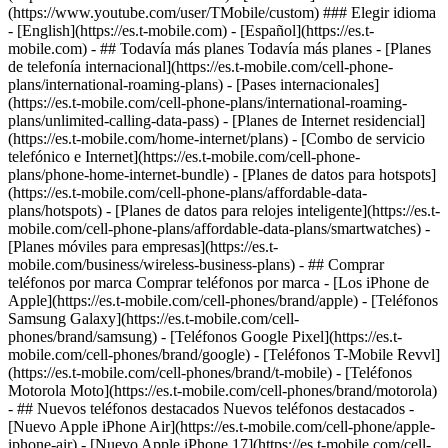
- ## Todavía más planes Todavía más planes - [Planes
de telefonía internacional](https://es.t-mobile.com/cell-phone-
plans/international-roaming-plans) - [Pases internacionales]
(https://es.t-mobile.com/cell-phone-plans/international-roaming-
plans/unlimited-calling-data-pass) - [Planes de Internet residencial]
(https://es.t-mobile.com/home-internet/plans) - [Combo de servicio
telefónico e Internet](https://es.t-mobile.com/cell-phone-
plans/phone-home-internet-bundle) - [Planes de datos para hotspots]
(https://es.t-mobile.com/cell-phone-plans/affordable-data-
plans/hotspots) - [Planes de datos para relojes inteligente](https://es.t-
mobile.com/cell-phone-plans/affordable-data-plans/smartwatches) -
[Planes móviles para empresas](https://es.t-
mobile.com/business/wireless-business-plans) - ## Comprar
teléfonos por marca Comprar teléfonos por marca - [Los iPhone de
Apple](https://es.t-mobile.com/cell-phones/brand/apple) - [Teléfonos
Samsung Galaxy](https://es.t-mobile.com/cell-
phones/brand/samsung) - [Teléfonos Google Pixel](https://es.t-
mobile.com/cell-phones/brand/google) - [Teléfonos T-Mobile Revvl]
(https://es.t-mobile.com/cell-phones/brand/t-mobile) - [Teléfonos
Motorola Moto](https://es.t-mobile.com/cell-phones/brand/motorola)
- ## Nuevos teléfonos destacados Nuevos teléfonos destacados -
[Nuevo Apple iPhone Air](https://es.t-mobile.com/cell-phone/apple-
iphone-air) - [Nuevo Apple iPhone 17](https://es.t-mobile.com/cell-