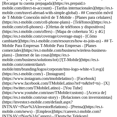
[Recargar tu cuenta prepagada](https://es.prepaid.t-
mobile.com/direct-to-account) - [Tarifas internacionales](https://es.t-
mobile.com/travel-abroad-with-simple-global) - ## Conexión móvil
de T-Mobile Conexión móvil de T-Mobile - [Planes para celulares]
(https://es.t-mobile.com/cell-phone-plans) - [Teléfonos](https://es.t-
mobile.com/cell-phones) - [Ofertas de teléfonos y dispositivos]
(https://es.t-mobile.com/offers) - [Mapa de cobertura 5G y 4G]
(https://es.t-mobile.com/coverage/coverage-map) - [Cómo
cambiarte](https://es.t-mobile.com/resources/how-to-join-us) - ## T-
Mobile Para Empresas T-Mobile Para Empresas - [Planes
comerciales](https://es.t-mobile.com/business/wireless-business-
plans) - [Internet de las cosas](https://es.t-
mobile.com/business/solutions/iot) [![T-Mobile](https://es.t-
mobile.com/content/dam/t-
mobile/ntm/branding/logos/corporate/tmo-logo-white-v3.svg)]
(https://es.t-mobile.com/) - [Instagram]
(https://www.instagram.com/tmobilelatino/) - [Facebook]
(https://www.facebook.com/TMobileLatino?ref=ts&fref=ts) - [X]
(https://twitter.com/TMobileLatino) - [You Tube]
(https://www.youtube.com/user/TMobile/custom)
- [Acerca de]
(https://es.t-mobile.com/our-story) - [Relaciones con inversionistas]
(https://investor.t-mobile.com/default.aspx?
INTNAV=fNav%3AInvestorRelations) - [Prensa](https://es.t-
mobile.com/news) - [Empleos](https://careers.t-mobile.com?
INTNAV=fNav%3ACareers) - [Deutsche Telekom]