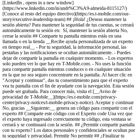
[LinkedIn , opens in a new window]
(https://www.linkedin.com/in/andr%C3%A9-almeida-8115127/)
[Conoce al resto del equipo directivo](https://es.t-mobile.com/our-
story/executive-leadership-team) ## ¡Hola! ¿Deseas mantener la
sesión abierta? Para mantener la seguridad de tus cuentas, se cerrará
automáticamente tu sesión en: Sí, mantener la sesión abierta No,
cerrar la sesión ## Comparte tu pantalla mientras estás en una
llamada o en la tienda __Recibe ayuda personalizada de un experto
en tiempo real__ - Por tu seguridad, la información personal, las
pestañas y las notificaciones se ocultan automáticamente. - Puedes
dejar de compartir la pantalla en cualquier momento. - Los expertos
solo pueden ver lo que hay en T-Mobile.com. - No uses la función
para compartir pantalla mientras conduces o en cualquier situación
en la que no sea seguro concentrarte en la pantalla. Al hacer clic en
"Aceptar y continuar", das tu consentimiento para que el experto
vea tu pantalla con el fin de ayudarte con la navegación. Esta sesión
puede ser grabada. Para conocer más, visita el [__Aviso de
privacidad de T-Mobile__](https://es.t-mobile.com/privacy-
center/privacy-notices/t-mobile-privacy-notice). Aceptar y continuar
No, gracias __Siguiente:__ genera un código para compartir con el
experto ## Comparte este código con el Experto code Una vez que
el experto haya ingresado correctamente tu código, esta ventana se
cerrará y se continuará con la sesión. ## ¿Permitir compartir pantalla
con tu experto? Los datos personales y confidenciales se ocultan por
tu seguridad y privacidad. Permitir No permitir ## ¿Finalizar tu