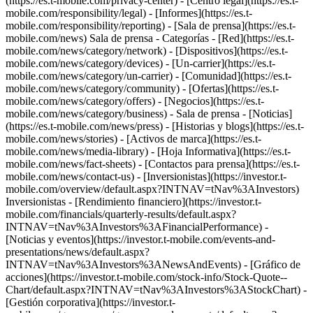
(https://es.t-mobile.com/privacy-center) - [Centro legal](https://es.t-
mobile.com/responsibility/legal) - [Informes](https://es.t-
mobile.com/responsibility/reporting) - [Sala de prensa](https://es.t-
mobile.com/news) Sala de prensa - Categorías - [Red](https://es.t-
mobile.com/news/category/network) - [Dispositivos](https://es.t-
mobile.com/news/category/devices) - [Un-carrier](https://es.t-
mobile.com/news/category/un-carrier) - [Comunidad](https://es.t-
mobile.com/news/category/community) - [Ofertas](https://es.t-
mobile.com/news/category/offers) - [Negocios](https://es.t-
mobile.com/news/category/business) - Sala de prensa - [Noticias]
(https://es.t-mobile.com/news/press) - [Historias y blogs](https://es.t-
mobile.com/news/stories) - [Activos de marca](https://es.t-
mobile.com/news/media-library) - [Hoja Informativa](https://es.t-
mobile.com/news/fact-sheets) - [Contactos para prensa](https://es.t-
mobile.com/news/contact-us) - [Inversionistas](https://investor.t-
mobile.com/overview/default.aspx?INTNAV=tNav%3AInvestors)
Inversionistas - [Rendimiento financiero](https://investor.t-
mobile.com/financials/quarterly-results/default.aspx?
INTNAV=tNav%3AInvestors%3AFinancialPerformance) -
[Noticias y eventos](https://investor.t-mobile.com/events-and-
presentations/news/default.aspx?
INTNAV=tNav%3AInvestors%3ANewsAndEvents) - [Gráfico de
acciones](https://investor.t-mobile.com/stock-info/Stock-Quote--
Chart/default.aspx?INTNAV=tNav%3AInvestors%3AStockChart) -
[Gestión corporativa](https://investor.t-