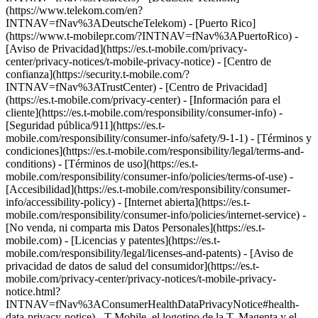
(https://www.telekom.com/en?
INTNAV=fNav%3ADeutscheTelekom) - [Puerto Rico]
(https://www.t-mobilepr.com/?INTNAV=fNav%3APuertoRico)
-
[Aviso de Privacidad](https://es.t-mobile.com/privacy-
center/privacy-notices/t-mobile-privacy-notice) - [Centro de
confianza](https://security.t-mobile.com/?
INTNAV=fNav%3ATrustCenter) - [Centro de Privacidad]
(https://es.t-mobile.com/privacy-center) - [Información para el
cliente](https://es.t-mobile.com/responsibility/consumer-info) -
[Seguridad pública/911](https://es.t-
mobile.com/responsibility/consumer-info/safety/9-1-1) - [Términos y
condiciones](https://es.t-mobile.com/responsibility/legal/terms-and-
conditions) - [Términos de uso](https://es.t-
mobile.com/responsibility/consumer-info/policies/terms-of-use) -
[Accesibilidad](https://es.t-mobile.com/responsibility/consumer-
info/accessibility-policy) - [Internet abierta](https://es.t-
mobile.com/responsibility/consumer-info/policies/internet-service) -
[No venda, ni comparta mis Datos Personales](https://es.t-
mobile.com) - [Licencias y patentes](https://es.t-
mobile.com/responsibility/legal/licenses-and-patents) - [Aviso de
privacidad de datos de salud del consumidor](https://es.t-
mobile.com/privacy-center/privacy-notices/t-mobile-privacy-
notice.html?
INTNAV=fNav%3AConsumerHealthDataPrivacyNotice#health-
data-privacy-notice) - T-Mobile, el logotipo de la T, Magenta y el