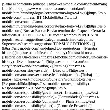
[Saltar al contenido principal](https://es.t-mobile.com#content-main)
[![T-Mobile](https://www.t-mobile.com/content/dam/t-
mobile/ntm/branding/logos/corporate/tmo-logo-v4.svg)](https://es.t-
mobile.com/) Ingresa [![T-Mobile](https://www.t-
mobile.com/content/dam/t-
mobile/ntm/branding/logos/corporate/tmo-logo-v4.svg)](https://es.t-
mobile.com/) Buscar Buscar Enviar término de búsqueda Cerrar la
búsqueda RECENT SEARCH0 recent searches POPULAR0
popular search suggestions Categoríasundefined categories
Sugerencias0 search suggestions TOP SUGGESTIONS - []
(https://es.t-mobile.com) undefined top suggestions - [Nuestra
historia](https://es.t-mobile.com/our-story) Nuestra historia -
[Historia del Un-carrier](https://es.t-mobile.com/our-story/un-carrier-
history) - [Red e innovación](https://es.t-mobile.com/our-
story/network-and-innovation) - [Premios](https://es.t-
mobile.com/our-story/awards) - [Directorio](https://es.t-
mobile.com/our-story/executive-leadership-team) - [Trabajando
juntos](https://es.t-mobile.com/our-story/working-together) -
[Responsabilidad](https://es.t-mobile.com/responsibility)
Responsabilidad - [Gobierno](https://es.t-
mobile.com/responsibility/governance) - [Personas](https://es.t-
mobile.com/responsibility/people) - [Comunidades](https://es.t-
mobile.com/responsibility/community) - [Planeta](https://es.t-
mobile.com/responsibility/planet) - [Centro de Privacidad]