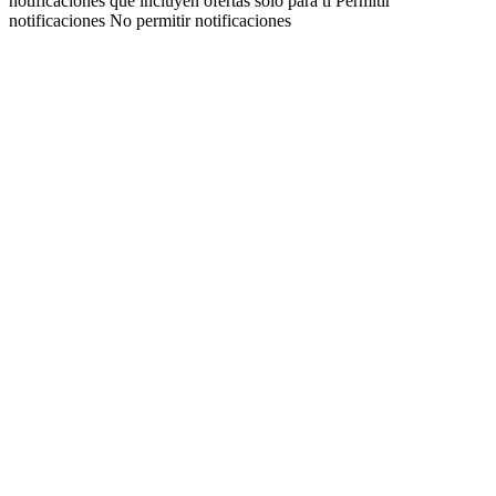
notificaciones que incluyen ofertas solo para ti Permitir
notificaciones No permitir notificaciones