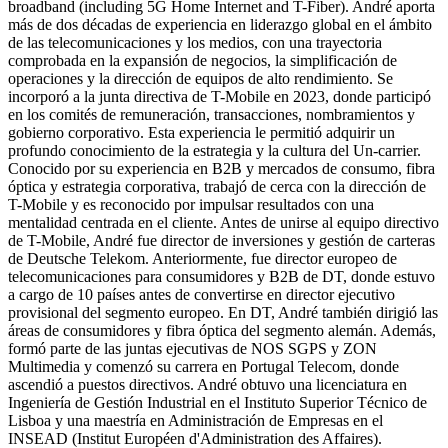
broadband (including 5G Home Internet and T-Fiber). André aporta
más de dos décadas de experiencia en liderazgo global en el ámbito
de las telecomunicaciones y los medios, con una trayectoria
comprobada en la expansión de negocios, la simplificación de
operaciones y la dirección de equipos de alto rendimiento. Se
incorporó a la junta directiva de T-Mobile en 2023, donde participó
en los comités de remuneración, transacciones, nombramientos y
gobierno corporativo. Esta experiencia le permitió adquirir un
profundo conocimiento de la estrategia y la cultura del Un-carrier.
Conocido por su experiencia en B2B y mercados de consumo, fibra
óptica y estrategia corporativa, trabajó de cerca con la dirección de
T-Mobile y es reconocido por impulsar resultados con una
mentalidad centrada en el cliente. Antes de unirse al equipo directivo
de T-Mobile, André fue director de inversiones y gestión de carteras
de Deutsche Telekom. Anteriormente, fue director europeo de
telecomunicaciones para consumidores y B2B de DT, donde estuvo
a cargo de 10 países antes de convertirse en director ejecutivo
provisional del segmento europeo. En DT, André también dirigió las
áreas de consumidores y fibra óptica del segmento alemán. Además,
formó parte de las juntas ejecutivas de NOS SGPS y ZON
Multimedia y comenzó su carrera en Portugal Telecom, donde
ascendió a puestos directivos. André obtuvo una licenciatura en
Ingeniería de Gestión Industrial en el Instituto Superior Técnico de
Lisboa y una maestría en Administración de Empresas en el
INSEAD (Institut Européen d'Administration des Affaires).