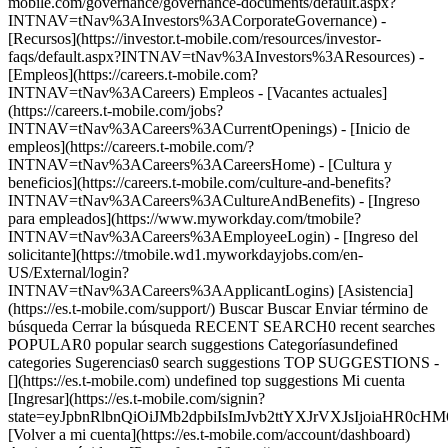
mobile.com/governance/governance-documents/default.aspx?
INTNAV=tNav%3AInvestors%3ACorporateGovernance) -
[Recursos](https://investor.t-mobile.com/resources/investor-
faqs/default.aspx?INTNAV=tNav%3AInvestors%3AResources) -
[Empleos](https://careers.t-mobile.com?
INTNAV=tNav%3ACareers) Empleos - [Vacantes actuales]
(https://careers.t-mobile.com/jobs?
INTNAV=tNav%3ACareers%3ACurrentOpenings) - [Inicio de
empleos](https://careers.t-mobile.com/?
INTNAV=tNav%3ACareers%3ACareersHome) - [Cultura y
beneficios](https://careers.t-mobile.com/culture-and-benefits?
INTNAV=tNav%3ACareers%3ACultureAndBenefits) - [Ingreso
para empleados](https://www.myworkday.com/tmobile?
INTNAV=tNav%3ACareers%3AEmployeeLogin) - [Ingreso del
solicitante](https://tmobile.wd1.myworkdayjobs.com/en-
US/External/login?
INTNAV=tNav%3ACareers%3AApplicantLogins) [Asistencia]
(https://es.t-mobile.com/support/) Buscar Buscar Enviar término de
búsqueda Cerrar la búsqueda RECENT SEARCH0 recent searches
POPULAR0 popular search suggestions Categoríasundefined
categories Sugerencias0 search suggestions TOP SUGGESTIONS -
[](https://es.t-mobile.com) undefined top suggestions Mi cuenta
[Ingresar](https://es.t-mobile.com/signin?
state=eyJpbnRlbnQiOiJMb2dpbiIsImJvb2ttYXJrVXJsIjoiaHR
[Volver a mi cuenta](https://es.t-mobile.com/account/dashboard)