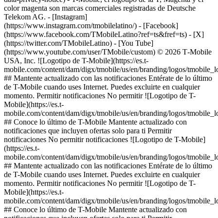
color magenta son marcas comerciales registradas de Deutsche
Telekom AG.
- [Instagram]
(https://www.instagram.com/tmobilelatino/) - [Facebook]
(https://www.facebook.com/TMobileLatino?ref=ts&fref=ts) - [X]
(https://twitter.com/TMobileLatino) - [You Tube]
(https://www.youtube.com/user/TMobile/custom) © 2026 T‑Mobile
USA, Inc. ![Logotipo de T-Mobile](https://es.t-
mobile.com/content/dam/digx/tmobile/us/en/branding/logos/tmobile_
## Mantente actualizado con las notificaciones Entérate de lo último
de T-Mobile cuando uses Internet. Puedes excluirte en cualquier
momento. Permitir notificaciones No permitir ![Logotipo de T-
Mobile](https://es.t-
mobile.com/content/dam/digx/tmobile/us/en/branding/logos/tmobile_
## Conoce lo último de T-Mobile Mantente actualizado con
notificaciones que incluyen ofertas solo para ti Permitir
notificaciones No permitir notificaciones ![Logotipo de T-Mobile]
(https://es.t-
mobile.com/content/dam/digx/tmobile/us/en/branding/logos/tmobile_
## Mantente actualizado con las notificaciones Entérate de lo último
de T-Mobile cuando uses Internet. Puedes excluirte en cualquier
momento. Permitir notificaciones No permitir ![Logotipo de T-
Mobile](https://es.t-
mobile.com/content/dam/digx/tmobile/us/en/branding/logos/tmobile_
## Conoce lo último de T-Mobile Mantente actualizado con