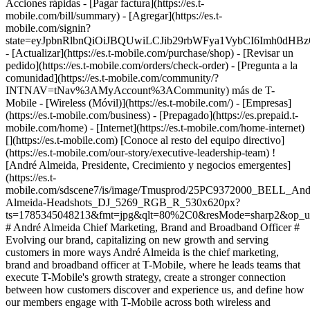
Acciones rápidas - [Pagar factura](https://es.t-
mobile.com/bill/summary) - [Agregar](https://es.t-
mobile.com/signin?
state=eyJpbnRlbnQiOiJBQUwiLCJib29rbWFya1VybCI6Imh0d
- [Actualizar](https://es.t-mobile.com/purchase/shop) - [Revisar un
pedido](https://es.t-mobile.com/orders/check-order) - [Pregunta a la
comunidad](https://es.t-mobile.com/community/?
INTNAV=tNav%3AMyAccount%3ACommunity) más de T-
Mobile - [Wireless (Móvil)](https://es.t-mobile.com/) - [Empresas]
(https://es.t-mobile.com/business) - [Prepagado](https://es.prepaid.t-
mobile.com/home) - [Internet](https://es.t-mobile.com/home-internet)
[](https://es.t-mobile.com) [Conoce al resto del equipo directivo]
(https://es.t-mobile.com/our-story/executive-leadership-team) !
[André Almeida, Presidente, Crecimiento y negocios emergentes]
(https://es.t-
mobile.com/sdscene7/is/image/Tmusprod/25PC9372000_BELL_And
Almeida-Headshots_DJ_5269_RGB_R_530x620px?
ts=1785345048213&fmt=jpg&qlt=80%2C0&resMode=sharp2&op_
# André Almeida Chief Marketing, Brand and Broadband Officer #
Evolving our brand, capitalizing on new growth and serving
customers in more ways André Almeida is the chief marketing,
brand and broadband officer at T-Mobile, where he leads teams that
execute T-Mobile's growth strategy, create a stronger connection
between how customers discover and experience us, and define how
our members engage with T-Mobile across both wireless and