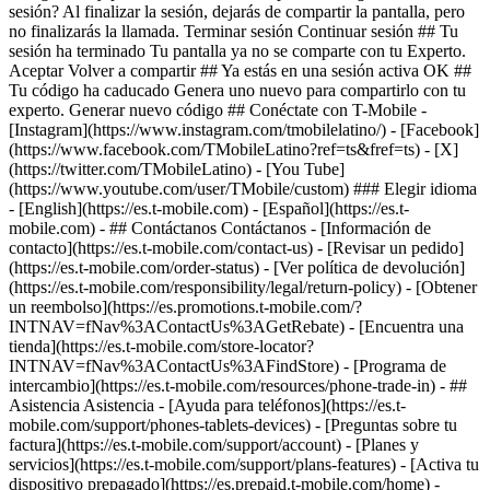
sesión? Al finalizar la sesión, dejarás de compartir la pantalla, pero
no finalizarás la llamada. Terminar sesión Continuar sesión ## Tu
sesión ha terminado Tu pantalla ya no se comparte con tu Experto.
Aceptar Volver a compartir ## Ya estás en una sesión activa OK ##
Tu código ha caducado Genera uno nuevo para compartirlo con tu
experto. Generar nuevo código ## Conéctate con T-Mobile -
[Instagram](https://www.instagram.com/tmobilelatino/) - [Facebook]
(https://www.facebook.com/TMobileLatino?ref=ts&fref=ts) - [X]
(https://twitter.com/TMobileLatino) - [You Tube]
(https://www.youtube.com/user/TMobile/custom) ### Elegir idioma
- [English](https://es.t-mobile.com) - [Español](https://es.t-
mobile.com)
- ## Contáctanos Contáctanos - [Información de
contacto](https://es.t-mobile.com/contact-us) - [Revisar un pedido]
(https://es.t-mobile.com/order-status) - [Ver política de devolución]
(https://es.t-mobile.com/responsibility/legal/return-policy) - [Obtener
un reembolso](https://es.promotions.t-mobile.com/?
INTNAV=fNav%3AContactUs%3AGetRebate) - [Encuentra una
tienda](https://es.t-mobile.com/store-locator?
INTNAV=fNav%3AContactUs%3AFindStore) - [Programa de
intercambio](https://es.t-mobile.com/resources/phone-trade-in) - ##
Asistencia Asistencia - [Ayuda para teléfonos](https://es.t-
mobile.com/support/phones-tablets-devices) - [Preguntas sobre tu
factura](https://es.t-mobile.com/support/account) - [Planes y
servicios](https://es.t-mobile.com/support/plans-features) - [Activa tu
dispositivo prepagado](https://es.prepaid.t-mobile.com/home) -