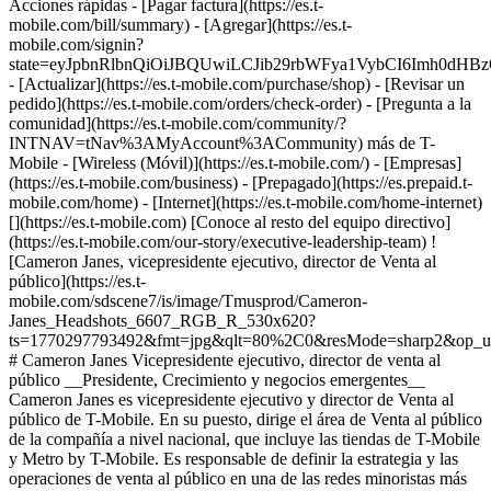
Acciones rápidas - [Pagar factura](https://es.t-
mobile.com/bill/summary) - [Agregar](https://es.t-
mobile.com/signin?
state=eyJpbnRlbnQiOiJBQUwiLCJib29rbWFya1VybCI6Imh0d
- [Actualizar](https://es.t-mobile.com/purchase/shop) - [Revisar un
pedido](https://es.t-mobile.com/orders/check-order) - [Pregunta a la
comunidad](https://es.t-mobile.com/community/?
INTNAV=tNav%3AMyAccount%3ACommunity) más de T-
Mobile - [Wireless (Móvil)](https://es.t-mobile.com/) - [Empresas]
(https://es.t-mobile.com/business) - [Prepagado](https://es.prepaid.t-
mobile.com/home) - [Internet](https://es.t-mobile.com/home-internet)
[](https://es.t-mobile.com) [Conoce al resto del equipo directivo]
(https://es.t-mobile.com/our-story/executive-leadership-team) !
[Cameron Janes, vicepresidente ejecutivo, director de Venta al
público](https://es.t-
mobile.com/sdscene7/is/image/Tmusprod/Cameron-
Janes_Headshots_6607_RGB_R_530x620?
ts=1770297793492&fmt=jpg&qlt=80%2C0&resMode=sharp2&op_
# Cameron Janes Vicepresidente ejecutivo, director de venta al
público __Presidente, Crecimiento y negocios emergentes__
Cameron Janes es vicepresidente ejecutivo y director de Venta al
público de T-Mobile. En su puesto, dirige el área de Venta al público
de la compañía a nivel nacional, que incluye las tiendas de T-Mobile
y Metro by T-Mobile. Es responsable de definir la estrategia y las
operaciones de venta al público en una de las redes minoristas más