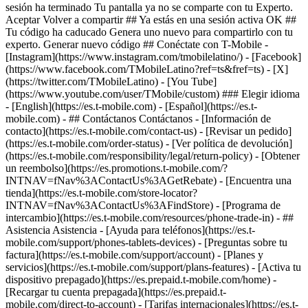
sesión ha terminado Tu pantalla ya no se comparte con tu Experto.
Aceptar Volver a compartir ## Ya estás en una sesión activa OK ##
Tu código ha caducado Genera uno nuevo para compartirlo con tu
experto. Generar nuevo código ## Conéctate con T-Mobile -
[Instagram](https://www.instagram.com/tmobilelatino/) - [Facebook]
(https://www.facebook.com/TMobileLatino?ref=ts&fref=ts) - [X]
(https://twitter.com/TMobileLatino) - [You Tube]
(https://www.youtube.com/user/TMobile/custom) ### Elegir idioma
- [English](https://es.t-mobile.com) - [Español](https://es.t-
mobile.com)
- ## Contáctanos Contáctanos - [Información de
contacto](https://es.t-mobile.com/contact-us) - [Revisar un pedido]
(https://es.t-mobile.com/order-status) - [Ver política de devolución]
(https://es.t-mobile.com/responsibility/legal/return-policy) - [Obtener
un reembolso](https://es.promotions.t-mobile.com/?
INTNAV=fNav%3AContactUs%3AGetRebate) - [Encuentra una
tienda](https://es.t-mobile.com/store-locator?
INTNAV=fNav%3AContactUs%3AFindStore) - [Programa de
intercambio](https://es.t-mobile.com/resources/phone-trade-in) - ##
Asistencia Asistencia - [Ayuda para teléfonos](https://es.t-
mobile.com/support/phones-tablets-devices) - [Preguntas sobre tu
factura](https://es.t-mobile.com/support/account) - [Planes y
servicios](https://es.t-mobile.com/support/plans-features) - [Activa tu
dispositivo prepagado](https://es.prepaid.t-mobile.com/home) -
[Recargar tu cuenta prepagada](https://es.prepaid.t-
mobile.com/direct-to-account) - [Tarifas internacionales](https://es.t-