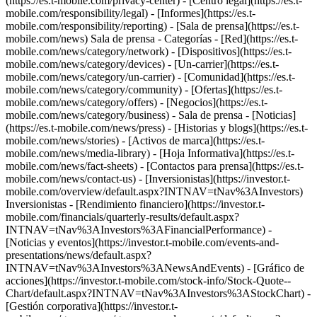
(https://es.t-mobile.com/privacy-center) - [Centro legal](https://es.t-
mobile.com/responsibility/legal) - [Informes](https://es.t-
mobile.com/responsibility/reporting) - [Sala de prensa](https://es.t-
mobile.com/news) Sala de prensa - Categorías - [Red](https://es.t-
mobile.com/news/category/network) - [Dispositivos](https://es.t-
mobile.com/news/category/devices) - [Un-carrier](https://es.t-
mobile.com/news/category/un-carrier) - [Comunidad](https://es.t-
mobile.com/news/category/community) - [Ofertas](https://es.t-
mobile.com/news/category/offers) - [Negocios](https://es.t-
mobile.com/news/category/business) - Sala de prensa - [Noticias]
(https://es.t-mobile.com/news/press) - [Historias y blogs](https://es.t-
mobile.com/news/stories) - [Activos de marca](https://es.t-
mobile.com/news/media-library) - [Hoja Informativa](https://es.t-
mobile.com/news/fact-sheets) - [Contactos para prensa](https://es.t-
mobile.com/news/contact-us) - [Inversionistas](https://investor.t-
mobile.com/overview/default.aspx?INTNAV=tNav%3AInvestors)
Inversionistas - [Rendimiento financiero](https://investor.t-
mobile.com/financials/quarterly-results/default.aspx?
INTNAV=tNav%3AInvestors%3AFinancialPerformance) -
[Noticias y eventos](https://investor.t-mobile.com/events-and-
presentations/news/default.aspx?
INTNAV=tNav%3AInvestors%3ANewsAndEvents) - [Gráfico de
acciones](https://investor.t-mobile.com/stock-info/Stock-Quote--
Chart/default.aspx?INTNAV=tNav%3AInvestors%3AStockChart) -
[Gestión corporativa](https://investor.t-