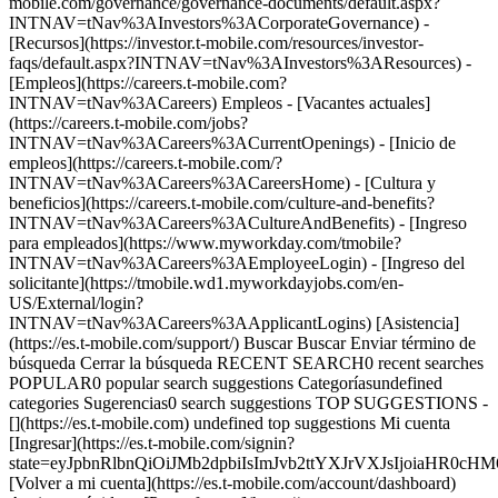
mobile.com/governance/governance-documents/default.aspx?
INTNAV=tNav%3AInvestors%3ACorporateGovernance) -
[Recursos](https://investor.t-mobile.com/resources/investor-
faqs/default.aspx?INTNAV=tNav%3AInvestors%3AResources) -
[Empleos](https://careers.t-mobile.com?
INTNAV=tNav%3ACareers) Empleos - [Vacantes actuales]
(https://careers.t-mobile.com/jobs?
INTNAV=tNav%3ACareers%3ACurrentOpenings) - [Inicio de
empleos](https://careers.t-mobile.com/?
INTNAV=tNav%3ACareers%3ACareersHome) - [Cultura y
beneficios](https://careers.t-mobile.com/culture-and-benefits?
INTNAV=tNav%3ACareers%3ACultureAndBenefits) - [Ingreso
para empleados](https://www.myworkday.com/tmobile?
INTNAV=tNav%3ACareers%3AEmployeeLogin) - [Ingreso del
solicitante](https://tmobile.wd1.myworkdayjobs.com/en-
US/External/login?
INTNAV=tNav%3ACareers%3AApplicantLogins) [Asistencia]
(https://es.t-mobile.com/support/) Buscar Buscar Enviar término de
búsqueda Cerrar la búsqueda RECENT SEARCH0 recent searches
POPULAR0 popular search suggestions Categoríasundefined
categories Sugerencias0 search suggestions TOP SUGGESTIONS -
[](https://es.t-mobile.com) undefined top suggestions Mi cuenta
[Ingresar](https://es.t-mobile.com/signin?
state=eyJpbnRlbnQiOiJMb2dpbiIsImJvb2ttYXJrVXJsIjoiaHR
[Volver a mi cuenta](https://es.t-mobile.com/account/dashboard)