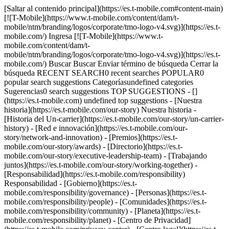
[Saltar al contenido principal](https://es.t-mobile.com#content-main)
[![T-Mobile](https://www.t-mobile.com/content/dam/t-
mobile/ntm/branding/logos/corporate/tmo-logo-v4.svg)](https://es.t-
mobile.com/) Ingresa [![T-Mobile](https://www.t-
mobile.com/content/dam/t-
mobile/ntm/branding/logos/corporate/tmo-logo-v4.svg)](https://es.t-
mobile.com/) Buscar Buscar Enviar término de búsqueda Cerrar la
búsqueda RECENT SEARCH0 recent searches POPULAR0
popular search suggestions Categoríasundefined categories
Sugerencias0 search suggestions TOP SUGGESTIONS - []
(https://es.t-mobile.com) undefined top suggestions - [Nuestra
historia](https://es.t-mobile.com/our-story) Nuestra historia -
[Historia del Un-carrier](https://es.t-mobile.com/our-story/un-carrier-
history) - [Red e innovación](https://es.t-mobile.com/our-
story/network-and-innovation) - [Premios](https://es.t-
mobile.com/our-story/awards) - [Directorio](https://es.t-
mobile.com/our-story/executive-leadership-team) - [Trabajando
juntos](https://es.t-mobile.com/our-story/working-together) -
[Responsabilidad](https://es.t-mobile.com/responsibility)
Responsabilidad - [Gobierno](https://es.t-
mobile.com/responsibility/governance) - [Personas](https://es.t-
mobile.com/responsibility/people) - [Comunidades](https://es.t-
mobile.com/responsibility/community) - [Planeta](https://es.t-
mobile.com/responsibility/planet) - [Centro de Privacidad]