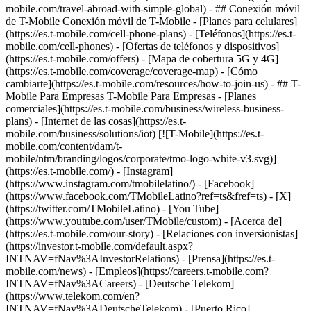
mobile.com/travel-abroad-with-simple-global) - ## Conexión móvil
de T-Mobile Conexión móvil de T-Mobile - [Planes para celulares]
(https://es.t-mobile.com/cell-phone-plans) - [Teléfonos](https://es.t-
mobile.com/cell-phones) - [Ofertas de teléfonos y dispositivos]
(https://es.t-mobile.com/offers) - [Mapa de cobertura 5G y 4G]
(https://es.t-mobile.com/coverage/coverage-map) - [Cómo
cambiarte](https://es.t-mobile.com/resources/how-to-join-us) - ## T-
Mobile Para Empresas T-Mobile Para Empresas - [Planes
comerciales](https://es.t-mobile.com/business/wireless-business-
plans) - [Internet de las cosas](https://es.t-
mobile.com/business/solutions/iot) [![T-Mobile](https://es.t-
mobile.com/content/dam/t-
mobile/ntm/branding/logos/corporate/tmo-logo-white-v3.svg)]
(https://es.t-mobile.com/) - [Instagram]
(https://www.instagram.com/tmobilelatino/) - [Facebook]
(https://www.facebook.com/TMobileLatino?ref=ts&fref=ts) - [X]
(https://twitter.com/TMobileLatino) - [You Tube]
(https://www.youtube.com/user/TMobile/custom)
- [Acerca de]
(https://es.t-mobile.com/our-story) - [Relaciones con inversionistas]
(https://investor.t-mobile.com/default.aspx?
INTNAV=fNav%3AInvestorRelations) - [Prensa](https://es.t-
mobile.com/news) - [Empleos](https://careers.t-mobile.com?
INTNAV=fNav%3ACareers) - [Deutsche Telekom]
(https://www.telekom.com/en?
INTNAV=fNav%3ADeutscheTelekom) - [Puerto Rico]