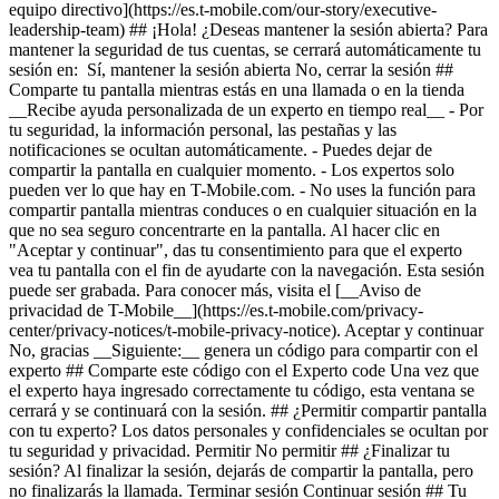
equipo directivo](https://es.t-mobile.com/our-story/executive-
leadership-team) ## ¡Hola! ¿Deseas mantener la sesión abierta? Para
mantener la seguridad de tus cuentas, se cerrará automáticamente tu
sesión en: Sí, mantener la sesión abierta No, cerrar la sesión ##
Comparte tu pantalla mientras estás en una llamada o en la tienda
__Recibe ayuda personalizada de un experto en tiempo real__ - Por
tu seguridad, la información personal, las pestañas y las
notificaciones se ocultan automáticamente. - Puedes dejar de
compartir la pantalla en cualquier momento. - Los expertos solo
pueden ver lo que hay en T-Mobile.com. - No uses la función para
compartir pantalla mientras conduces o en cualquier situación en la
que no sea seguro concentrarte en la pantalla. Al hacer clic en
"Aceptar y continuar", das tu consentimiento para que el experto
vea tu pantalla con el fin de ayudarte con la navegación. Esta sesión
puede ser grabada. Para conocer más, visita el [__Aviso de
privacidad de T-Mobile__](https://es.t-mobile.com/privacy-
center/privacy-notices/t-mobile-privacy-notice). Aceptar y continuar
No, gracias __Siguiente:__ genera un código para compartir con el
experto ## Comparte este código con el Experto code Una vez que
el experto haya ingresado correctamente tu código, esta ventana se
cerrará y se continuará con la sesión. ## ¿Permitir compartir pantalla
con tu experto? Los datos personales y confidenciales se ocultan por
tu seguridad y privacidad. Permitir No permitir ## ¿Finalizar tu
sesión? Al finalizar la sesión, dejarás de compartir la pantalla, pero
no finalizarás la llamada. Terminar sesión Continuar sesión ## Tu