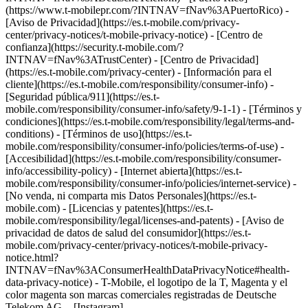
(https://www.t-mobilepr.com/?INTNAV=fNav%3APuertoRico)
-
[Aviso de Privacidad](https://es.t-mobile.com/privacy-
center/privacy-notices/t-mobile-privacy-notice) - [Centro de
confianza](https://security.t-mobile.com/?
INTNAV=fNav%3ATrustCenter) - [Centro de Privacidad]
(https://es.t-mobile.com/privacy-center) - [Información para el
cliente](https://es.t-mobile.com/responsibility/consumer-info) -
[Seguridad pública/911](https://es.t-
mobile.com/responsibility/consumer-info/safety/9-1-1) - [Términos y
condiciones](https://es.t-mobile.com/responsibility/legal/terms-and-
conditions) - [Términos de uso](https://es.t-
mobile.com/responsibility/consumer-info/policies/terms-of-use) -
[Accesibilidad](https://es.t-mobile.com/responsibility/consumer-
info/accessibility-policy) - [Internet abierta](https://es.t-
mobile.com/responsibility/consumer-info/policies/internet-service) -
[No venda, ni comparta mis Datos Personales](https://es.t-
mobile.com) - [Licencias y patentes](https://es.t-
mobile.com/responsibility/legal/licenses-and-patents) - [Aviso de
privacidad de datos de salud del consumidor](https://es.t-
mobile.com/privacy-center/privacy-notices/t-mobile-privacy-
notice.html?
INTNAV=fNav%3AConsumerHealthDataPrivacyNotice#health-
data-privacy-notice) - T-Mobile, el logotipo de la T, Magenta y el
color magenta son marcas comerciales registradas de Deutsche
Telekom AG.
- [Instagram]