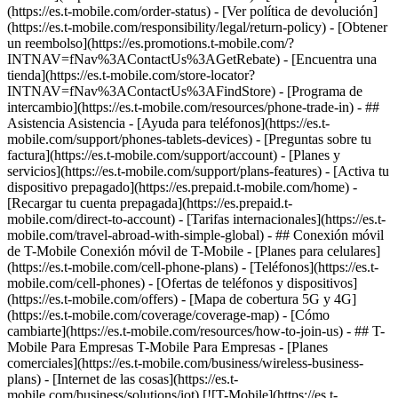
(https://es.t-mobile.com/order-status) - [Ver política de devolución]
(https://es.t-mobile.com/responsibility/legal/return-policy) - [Obtener
un reembolso](https://es.promotions.t-mobile.com/?
INTNAV=fNav%3AContactUs%3AGetRebate) - [Encuentra una
tienda](https://es.t-mobile.com/store-locator?
INTNAV=fNav%3AContactUs%3AFindStore) - [Programa de
intercambio](https://es.t-mobile.com/resources/phone-trade-in) - ##
Asistencia Asistencia - [Ayuda para teléfonos](https://es.t-
mobile.com/support/phones-tablets-devices) - [Preguntas sobre tu
factura](https://es.t-mobile.com/support/account) - [Planes y
servicios](https://es.t-mobile.com/support/plans-features) - [Activa tu
dispositivo prepagado](https://es.prepaid.t-mobile.com/home) -
[Recargar tu cuenta prepagada](https://es.prepaid.t-
mobile.com/direct-to-account) - [Tarifas internacionales](https://es.t-
mobile.com/travel-abroad-with-simple-global) - ## Conexión móvil
de T-Mobile Conexión móvil de T-Mobile - [Planes para celulares]
(https://es.t-mobile.com/cell-phone-plans) - [Teléfonos](https://es.t-
mobile.com/cell-phones) - [Ofertas de teléfonos y dispositivos]
(https://es.t-mobile.com/offers) - [Mapa de cobertura 5G y 4G]
(https://es.t-mobile.com/coverage/coverage-map) - [Cómo
cambiarte](https://es.t-mobile.com/resources/how-to-join-us) - ## T-
Mobile Para Empresas T-Mobile Para Empresas - [Planes
comerciales](https://es.t-mobile.com/business/wireless-business-
plans) - [Internet de las cosas](https://es.t-
mobile.com/business/solutions/iot) [![T-Mobile](https://es.t-