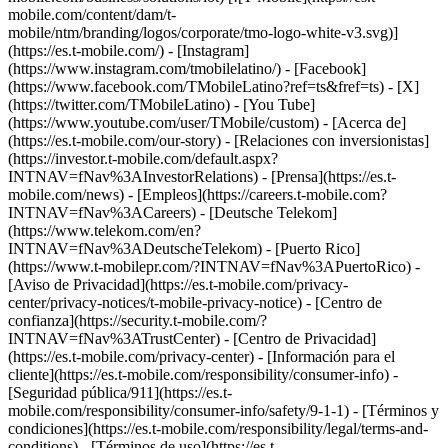
mobile.com/content/dam/t-
mobile/ntm/branding/logos/corporate/tmo-logo-white-v3.svg)]
(https://es.t-mobile.com/) - [Instagram]
(https://www.instagram.com/tmobilelatino/) - [Facebook]
(https://www.facebook.com/TMobileLatino?ref=ts&fref=ts) - [X]
(https://twitter.com/TMobileLatino) - [You Tube]
(https://www.youtube.com/user/TMobile/custom)
- [Acerca de]
(https://es.t-mobile.com/our-story) - [Relaciones con inversionistas]
(https://investor.t-mobile.com/default.aspx?
INTNAV=fNav%3AInvestorRelations) - [Prensa](https://es.t-
mobile.com/news) - [Empleos](https://careers.t-mobile.com?
INTNAV=fNav%3ACareers) - [Deutsche Telekom]
(https://www.telekom.com/en?
INTNAV=fNav%3ADeutscheTelekom) - [Puerto Rico]
(https://www.t-mobilepr.com/?INTNAV=fNav%3APuertoRico)
-
[Aviso de Privacidad](https://es.t-mobile.com/privacy-
center/privacy-notices/t-mobile-privacy-notice) - [Centro de
confianza](https://security.t-mobile.com/?
INTNAV=fNav%3ATrustCenter) - [Centro de Privacidad]
(https://es.t-mobile.com/privacy-center) - [Información para el
cliente](https://es.t-mobile.com/responsibility/consumer-info) -
[Seguridad pública/911](https://es.t-
mobile.com/responsibility/consumer-info/safety/9-1-1) - [Términos y
condiciones](https://es.t-mobile.com/responsibility/legal/terms-and-
conditions) - [Términos de uso](https://es.t-