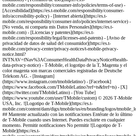
mobile.com/responsibility/consumer-info/policies/terms-of-use) -
[Accesibilidad](https://es.t-mobile.com/responsibility/consumer-
info/accessibility-policy) - [Internet abierta](https://es.t-
mobile.com/responsibility/consumer-info/policies/internet-service) -
[No venda, ni comparta mis Datos Personales](https://es.t-
mobile.com) - [Licencias y patentes](https://es.t-
mobile.com/responsibility/legal/licenses-and-patents) - [Aviso de
privacidad de datos de salud del consumidor](https://es.t-
mobile.com/privacy-center/privacy-notices/t-mobile-privacy-
notice.html?
INTNAV=fNav%3AConsumerHealthDataPrivacyNotice#health-
data-privacy-notice) - T-Mobile, el logotipo de la T, Magenta y el
color magenta son marcas comerciales registradas de Deutsche
Telekom AG.
- [Instagram]
(https://www.instagram.com/tmobilelatino/) - [Facebook]
(https://www.facebook.com/TMobileLatino?ref=ts&fref=ts) - [X]
(https://twitter.com/TMobileLatino) - [You Tube]
(https://www.youtube.com/user/TMobile/custom) © 2026 T‑Mobile
USA, Inc. ![Logotipo de T-Mobile](https://es.t-
mobile.com/content/dam/digx/tmobile/us/en/branding/logos/tmobile_
## Mantente actualizado con las notificaciones Entérate de lo último
de T-Mobile cuando uses Internet. Puedes excluirte en cualquier
momento. Permitir notificaciones No permitir ![Logotipo de T-
Mobile](https://es.t-