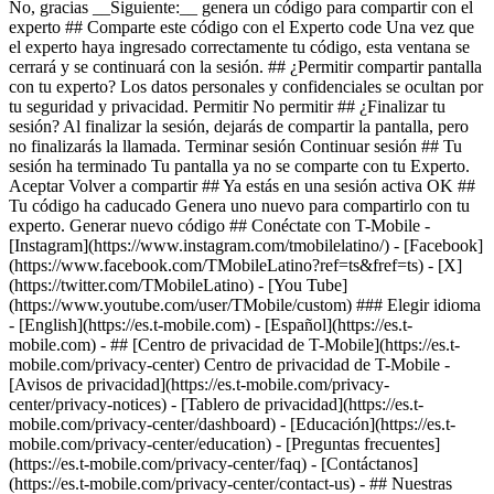
No, gracias __Siguiente:__ genera un código para compartir con el
experto ## Comparte este código con el Experto code Una vez que
el experto haya ingresado correctamente tu código, esta ventana se
cerrará y se continuará con la sesión. ## ¿Permitir compartir pantalla
con tu experto? Los datos personales y confidenciales se ocultan por
tu seguridad y privacidad. Permitir No permitir ## ¿Finalizar tu
sesión? Al finalizar la sesión, dejarás de compartir la pantalla, pero
no finalizarás la llamada. Terminar sesión Continuar sesión ## Tu
sesión ha terminado Tu pantalla ya no se comparte con tu Experto.
Aceptar Volver a compartir ## Ya estás en una sesión activa OK ##
Tu código ha caducado Genera uno nuevo para compartirlo con tu
experto. Generar nuevo código ## Conéctate con T-Mobile -
[Instagram](https://www.instagram.com/tmobilelatino/) - [Facebook]
(https://www.facebook.com/TMobileLatino?ref=ts&fref=ts) - [X]
(https://twitter.com/TMobileLatino) - [You Tube]
(https://www.youtube.com/user/TMobile/custom) ### Elegir idioma
- [English](https://es.t-mobile.com) - [Español](https://es.t-
mobile.com)
- ## [Centro de privacidad de T-Mobile](https://es.t-
mobile.com/privacy-center) Centro de privacidad de T-Mobile -
[Avisos de privacidad](https://es.t-mobile.com/privacy-
center/privacy-notices) - [Tablero de privacidad](https://es.t-
mobile.com/privacy-center/dashboard) - [Educación](https://es.t-
mobile.com/privacy-center/education) - [Preguntas frecuentes]
(https://es.t-mobile.com/privacy-center/faq) - [Contáctanos]
(https://es.t-mobile.com/privacy-center/contact-us) - ## Nuestras