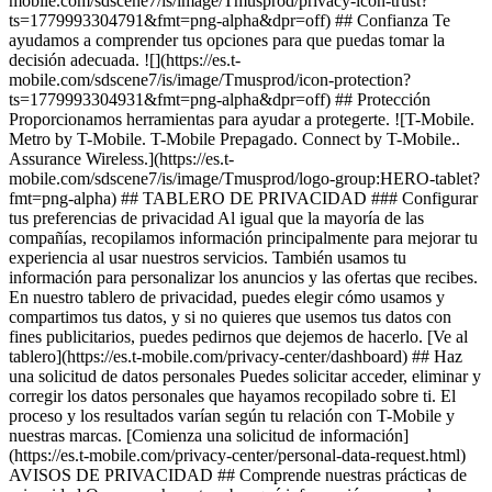
mobile.com/sdscene7/is/image/Tmusprod/privacy-icon-trust?
ts=1779993304791&fmt=png-alpha&dpr=off) ## Confianza Te
ayudamos a comprender tus opciones para que puedas tomar la
decisión adecuada. ![](https://es.t-
mobile.com/sdscene7/is/image/Tmusprod/icon-protection?
ts=1779993304931&fmt=png-alpha&dpr=off) ## Protección
Proporcionamos herramientas para ayudar a protegerte. ![T-Mobile.
Metro by T-Mobile. T-Mobile Prepagado. Connect by T-Mobile..
Assurance Wireless.](https://es.t-
mobile.com/sdscene7/is/image/Tmusprod/logo-group:HERO-tablet?
fmt=png-alpha) ## TABLERO DE PRIVACIDAD ### Configurar
tus preferencias de privacidad Al igual que la mayoría de las
compañías, recopilamos información principalmente para mejorar tu
experiencia al usar nuestros servicios. También usamos tu
información para personalizar los anuncios y las ofertas que recibes.
En nuestro tablero de privacidad, puedes elegir cómo usamos y
compartimos tus datos, y si no quieres que usemos tus datos con
fines publicitarios, puedes pedirnos que dejemos de hacerlo. [Ve al
tablero](https://es.t-mobile.com/privacy-center/dashboard) ## Haz
una solicitud de datos personales Puedes solicitar acceder, eliminar y
corregir los datos personales que hayamos recopilado sobre ti. El
proceso y los resultados varían según tu relación con T-Mobile y
nuestras marcas. [Comienza una solicitud de información​]
(https://es.t-mobile.com/privacy-center/personal-data-request.html)
AVISOS DE PRIVACIDAD ## Comprende nuestras prácticas de