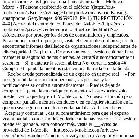
información de tus hijos con una Línea de niño de T-Mobile o
Metro. - ![Persona escribiendo en el teléfono.](https://es.t-
mobile.com/sdscene7/is/image/Tmusprod/womans-hands-using-
smartphone_GettyImages_909599512_PA-1) TU PROTECCIÓN
### [Acerca del Centro de confianza de T-Mobile](https://es.t-
mobile.com/privacy-center/education/trust-center.html) Nos
esforzamos por proteger los datos de consumidores y empleados.
Para conocer nuestro progreso, visita el Centro de confianza, donde
encontrarás informes detallados de organizaciones independientes de
ciberseguridad. ## ¡Hola! ¿Deseas mantener la sesión abierta? Para
mantener la seguridad de tus cuentas, se cerrará automáticamente tu
sesión en: Sí, mantener la sesión abierta No, cerrar la sesión ##
Comparte tu pantalla mientras estás en una llamada o en la tienda
__Recibe ayuda personalizada de un experto en tiempo real__ - Por
tu seguridad, la información personal, las pestañas y las
notificaciones se ocultan automáticamente. - Puedes dejar de
compartir la pantalla en cualquier momento. - Los expertos solo
pueden ver lo que hay en T-Mobile.com. - No uses la función para
compartir pantalla mientras conduces o en cualquier situación en la
que no sea seguro concentrarte en la pantalla. Al hacer clic en
"Aceptar y continuar", das tu consentimiento para que el experto
vea tu pantalla con el fin de ayudarte con la navegación. Esta sesión
puede ser grabada. Para conocer más, visita el [__Aviso de
privacidad de T-Mobile__](https://es.t-mobile.com/privacy-
center/privacy-notices/t-mobile-privacy-notice). Aceptar y continuar