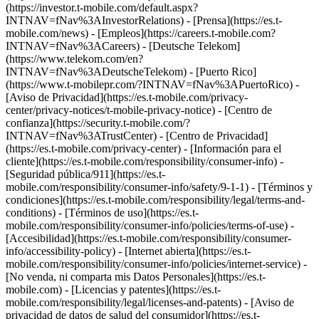
(https://investor.t-mobile.com/default.aspx?
INTNAV=fNav%3AInvestorRelations) - [Prensa](https://es.t-
mobile.com/news) - [Empleos](https://careers.t-mobile.com?
INTNAV=fNav%3ACareers) - [Deutsche Telekom]
(https://www.telekom.com/en?
INTNAV=fNav%3ADeutscheTelekom) - [Puerto Rico]
(https://www.t-mobilepr.com/?INTNAV=fNav%3APuertoRico)
-
[Aviso de Privacidad](https://es.t-mobile.com/privacy-
center/privacy-notices/t-mobile-privacy-notice) - [Centro de
confianza](https://security.t-mobile.com/?
INTNAV=fNav%3ATrustCenter) - [Centro de Privacidad]
(https://es.t-mobile.com/privacy-center) - [Información para el
cliente](https://es.t-mobile.com/responsibility/consumer-info) -
[Seguridad pública/911](https://es.t-
mobile.com/responsibility/consumer-info/safety/9-1-1) - [Términos y
condiciones](https://es.t-mobile.com/responsibility/legal/terms-and-
conditions) - [Términos de uso](https://es.t-
mobile.com/responsibility/consumer-info/policies/terms-of-use) -
[Accesibilidad](https://es.t-mobile.com/responsibility/consumer-
info/accessibility-policy) - [Internet abierta](https://es.t-
mobile.com/responsibility/consumer-info/policies/internet-service) -
[No venda, ni comparta mis Datos Personales](https://es.t-
mobile.com) - [Licencias y patentes](https://es.t-
mobile.com/responsibility/legal/licenses-and-patents) - [Aviso de
privacidad de datos de salud del consumidor](https://es.t-