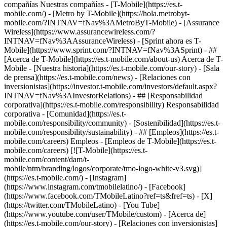
compañías Nuestras compañías - [T-Mobile](https://es.t-
mobile.com/) - [Metro by T-Mobile](https://hola.metrobyt-
mobile.com/?INTNAV=fNav%3AMetroByT-Mobile) - [Assurance
Wireless](https://www.assurancewireless.com/?
INTNAV=fNav%3AAssuranceWireless) - [Sprint ahora es T-
Mobile](https://www.sprint.com/?INTNAV=fNav%3ASprint) - ##
[Acerca de T-Mobile](https://es.t-mobile.com/about-us) Acerca de T-
Mobile - [Nuestra historia](https://es.t-mobile.com/our-story) - [Sala
de prensa](https://es.t-mobile.com/news) - [Relaciones con
inversionistas](https://investor.t-mobile.com/investors/default.aspx?
INTNAV=fNav%3AInvestorRelations) - ## [Responsabilidad
corporativa](https://es.t-mobile.com/responsibility) Responsabilidad
corporativa - [Comunidad](https://es.t-
mobile.com/responsibility/community) - [Sostenibilidad](https://es.t-
mobile.com/responsibility/sustainability) - ## [Empleos](https://es.t-
mobile.com/careers) Empleos - [Empleos de T-Mobile](https://es.t-
mobile.com/careers) [![T-Mobile](https://es.t-
mobile.com/content/dam/t-
mobile/ntm/branding/logos/corporate/tmo-logo-white-v3.svg)]
(https://es.t-mobile.com/) - [Instagram]
(https://www.instagram.com/tmobilelatino/) - [Facebook]
(https://www.facebook.com/TMobileLatino?ref=ts&fref=ts) - [X]
(https://twitter.com/TMobileLatino) - [You Tube]
(https://www.youtube.com/user/TMobile/custom)
- [Acerca de]
(https://es.t-mobile.com/our-story) - [Relaciones con inversionistas]