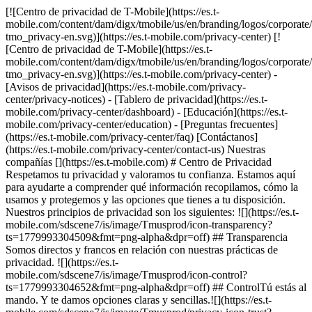
[![Centro de privacidad de T-Mobile](https://es.t-
mobile.com/content/dam/digx/tmobile/us/en/branding/logos/corporate
tmo_privacy-en.svg)](https://es.t-mobile.com/privacy-center) [!
[Centro de privacidad de T-Mobile](https://es.t-
mobile.com/content/dam/digx/tmobile/us/en/branding/logos/corporate
tmo_privacy-en.svg)](https://es.t-mobile.com/privacy-center) -
[Avisos de privacidad](https://es.t-mobile.com/privacy-
center/privacy-notices) - [Tablero de privacidad](https://es.t-
mobile.com/privacy-center/dashboard) - [Educación](https://es.t-
mobile.com/privacy-center/education) - [Preguntas frecuentes]
(https://es.t-mobile.com/privacy-center/faq) [Contáctanos]
(https://es.t-mobile.com/privacy-center/contact-us) Nuestras
compañías [](https://es.t-mobile.com) # Centro de Privacidad
Respetamos tu privacidad y valoramos tu confianza. Estamos aquí
para ayudarte a comprender qué información recopilamos, cómo la
usamos y protegemos y las opciones que tienes a tu disposición.
Nuestros principios de privacidad son los siguientes: ![](https://es.t-
mobile.com/sdscene7/is/image/Tmusprod/icon-transparency?
ts=1779993304509&fmt=png-alpha&dpr=off) ## Transparencia
Somos directos y francos en relación con nuestras prácticas de
privacidad. ![](https://es.t-
mobile.com/sdscene7/is/image/Tmusprod/icon-control?
ts=1779993304652&fmt=png-alpha&dpr=off) ## Control ​Tú estás al
mando. Y te damos opciones claras y sencillas.​ ![](https://es.t-