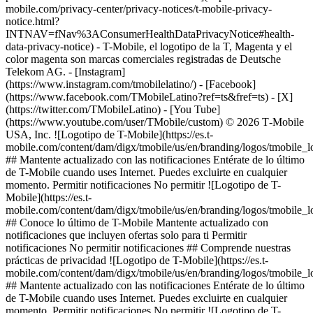
mobile.com/privacy-center/privacy-notices/t-mobile-privacy-
notice.html?
INTNAV=fNav%3AConsumerHealthDataPrivacyNotice#health-
data-privacy-notice) - T-Mobile, el logotipo de la T, Magenta y el
color magenta son marcas comerciales registradas de Deutsche
Telekom AG.
- [Instagram]
(https://www.instagram.com/tmobilelatino/) - [Facebook]
(https://www.facebook.com/TMobileLatino?ref=ts&fref=ts) - [X]
(https://twitter.com/TMobileLatino) - [You Tube]
(https://www.youtube.com/user/TMobile/custom) © 2026 T‑Mobile
USA, Inc. ![Logotipo de T-Mobile](https://es.t-
mobile.com/content/dam/digx/tmobile/us/en/branding/logos/tmobile_
## Mantente actualizado con las notificaciones Entérate de lo último
de T-Mobile cuando uses Internet. Puedes excluirte en cualquier
momento. Permitir notificaciones No permitir ![Logotipo de T-
Mobile](https://es.t-
mobile.com/content/dam/digx/tmobile/us/en/branding/logos/tmobile_
## Conoce lo último de T-Mobile Mantente actualizado con
notificaciones que incluyen ofertas solo para ti Permitir
notificaciones No permitir notificaciones ## Comprende nuestras
prácticas de privacidad ![Logotipo de T-Mobile](https://es.t-
mobile.com/content/dam/digx/tmobile/us/en/branding/logos/tmobile_
## Mantente actualizado con las notificaciones Entérate de lo último
de T-Mobile cuando uses Internet. Puedes excluirte en cualquier
momento. Permitir notificaciones No permitir ![Logotipo de T-