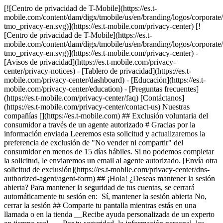
[![Centro de privacidad de T-Mobile](https://es.t-
mobile.com/content/dam/digx/tmobile/us/en/branding/logos/corporate
tmo_privacy-en.svg)](https://es.t-mobile.com/privacy-center) [!
[Centro de privacidad de T-Mobile](https://es.t-
mobile.com/content/dam/digx/tmobile/us/en/branding/logos/corporate
tmo_privacy-en.svg)](https://es.t-mobile.com/privacy-center) -
[Avisos de privacidad](https://es.t-mobile.com/privacy-
center/privacy-notices) - [Tablero de privacidad](https://es.t-
mobile.com/privacy-center/dashboard) - [Educación](https://es.t-
mobile.com/privacy-center/education) - [Preguntas frecuentes]
(https://es.t-mobile.com/privacy-center/faq) [Contáctanos]
(https://es.t-mobile.com/privacy-center/contact-us) Nuestras
compañías [](https://es.t-mobile.com) ## Exclusión voluntaria del
consumidor a través de un agente autorizado # Gracias por la
información enviada Leeremos esta solicitud y actualizaremos la
preferencia de exclusión de "No vender ni compartir" del
consumidor en menos de 15 días hábiles. Si no podemos completar
la solicitud, le enviaremos un email al agente autorizado. [Envía otra
solicitud de exclusión](https://es.t-mobile.com/privacy-center/dns-
authorized-agent/agent-form) ## ¡Hola! ¿Deseas mantener la sesión
abierta? Para mantener la seguridad de tus cuentas, se cerrará
automáticamente tu sesión en: Sí, mantener la sesión abierta No,
cerrar la sesión ## Comparte tu pantalla mientras estás en una
llamada o en la tienda __Recibe ayuda personalizada de un experto