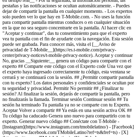
en tiempo real__ - Por tu seguridad, la información personal, las
pestañas y las notificaciones se ocultan automáticamente. - Puedes
dejar de compartir la pantalla en cualquier momento. - Los expertos
solo pueden ver lo que hay en T-Mobile.com. - No uses la función
para compartir pantalla mientras conduces o en cualquier situación
en la que no sea seguro concentrarte en la pantalla. Al hacer clic en
"Aceptar y continuar", das tu consentimiento para que el experto
vea tu pantalla con el fin de ayudarte con la navegación. Esta sesión
puede ser grabada. Para conocer más, visita el [__Aviso de
privacidad de T-Mobile__](https://es.t-mobile.com/privacy-
center/privacy-notices/t-mobile-privacy-notice). Aceptar y continuar
No, gracias __Siguiente:__ genera un código para compartir con el
experto ## Comparte este código con el Experto code Una vez que
el experto haya ingresado correctamente tu código, esta ventana se
cerrará y se continuará con la sesión. ## ¿Permitir compartir pantalla
con tu experto? Los datos personales y confidenciales se ocultan por
tu seguridad y privacidad. Permitir No permitir ## ¿Finalizar tu
sesión? Al finalizar la sesión, dejarás de compartir la pantalla, pero
no finalizarás la llamada. Terminar sesión Continuar sesión ## Tu
sesión ha terminado Tu pantalla ya no se comparte con tu Experto.
Aceptar Volver a compartir ## Ya estás en una sesión activa OK ##
Tu código ha caducado Genera uno nuevo para compartirlo con tu
experto. Generar nuevo código ## Conéctate con T-Mobile -
[Instagram](https://www.instagram.com/tmobilelatino/) - [Facebook]
(https://www.facebook.com/TMobileLatino?ref=ts&fref=ts) - [X]