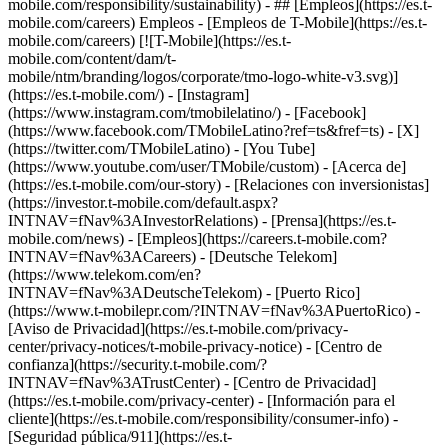
mobile.com/responsibility/sustainability) - ## [Empleos](https://es.t-
mobile.com/careers) Empleos - [Empleos de T-Mobile](https://es.t-
mobile.com/careers) [![T-Mobile](https://es.t-
mobile.com/content/dam/t-
mobile/ntm/branding/logos/corporate/tmo-logo-white-v3.svg)]
(https://es.t-mobile.com/) - [Instagram]
(https://www.instagram.com/tmobilelatino/) - [Facebook]
(https://www.facebook.com/TMobileLatino?ref=ts&fref=ts) - [X]
(https://twitter.com/TMobileLatino) - [You Tube]
(https://www.youtube.com/user/TMobile/custom)
- [Acerca de]
(https://es.t-mobile.com/our-story) - [Relaciones con inversionistas]
(https://investor.t-mobile.com/default.aspx?
INTNAV=fNav%3AInvestorRelations) - [Prensa](https://es.t-
mobile.com/news) - [Empleos](https://careers.t-mobile.com?
INTNAV=fNav%3ACareers) - [Deutsche Telekom]
(https://www.telekom.com/en?
INTNAV=fNav%3ADeutscheTelekom) - [Puerto Rico]
(https://www.t-mobilepr.com/?INTNAV=fNav%3APuertoRico)
-
[Aviso de Privacidad](https://es.t-mobile.com/privacy-
center/privacy-notices/t-mobile-privacy-notice) - [Centro de
confianza](https://security.t-mobile.com/?
INTNAV=fNav%3ATrustCenter) - [Centro de Privacidad]
(https://es.t-mobile.com/privacy-center) - [Información para el
cliente](https://es.t-mobile.com/responsibility/consumer-info) -
[Seguridad pública/911](https://es.t-