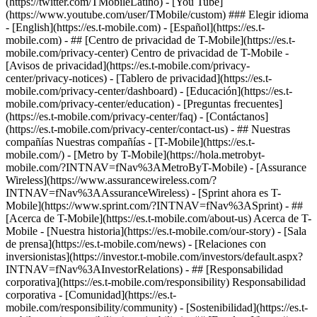
(https://twitter.com/TMobileLatino) - [You Tube]
(https://www.youtube.com/user/TMobile/custom) ### Elegir idioma
- [English](https://es.t-mobile.com) - [Español](https://es.t-
mobile.com)
- ## [Centro de privacidad de T-Mobile](https://es.t-
mobile.com/privacy-center) Centro de privacidad de T-Mobile -
[Avisos de privacidad](https://es.t-mobile.com/privacy-
center/privacy-notices) - [Tablero de privacidad](https://es.t-
mobile.com/privacy-center/dashboard) - [Educación](https://es.t-
mobile.com/privacy-center/education) - [Preguntas frecuentes]
(https://es.t-mobile.com/privacy-center/faq) - [Contáctanos]
(https://es.t-mobile.com/privacy-center/contact-us) - ## Nuestras
compañías Nuestras compañías - [T-Mobile](https://es.t-
mobile.com/) - [Metro by T-Mobile](https://hola.metrobyt-
mobile.com/?INTNAV=fNav%3AMetroByT-Mobile) - [Assurance
Wireless](https://www.assurancewireless.com/?
INTNAV=fNav%3AAssuranceWireless) - [Sprint ahora es T-
Mobile](https://www.sprint.com/?INTNAV=fNav%3ASprint) - ##
[Acerca de T-Mobile](https://es.t-mobile.com/about-us) Acerca de T-
Mobile - [Nuestra historia](https://es.t-mobile.com/our-story) - [Sala
de prensa](https://es.t-mobile.com/news) - [Relaciones con
inversionistas](https://investor.t-mobile.com/investors/default.aspx?
INTNAV=fNav%3AInvestorRelations) - ## [Responsabilidad
corporativa](https://es.t-mobile.com/responsibility) Responsabilidad
corporativa - [Comunidad](https://es.t-
mobile.com/responsibility/community) - [Sostenibilidad](https://es.t-