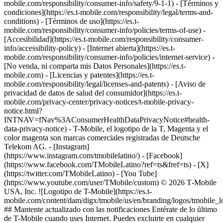
mobile.com/responsibility/consumer-info/safety/9-1-1) - [Términos y
condiciones](https://es.t-mobile.com/responsibility/legal/terms-and-
conditions) - [Términos de uso](https://es.t-
mobile.com/responsibility/consumer-info/policies/terms-of-use) -
[Accesibilidad](https://es.t-mobile.com/responsibility/consumer-
info/accessibility-policy) - [Internet abierta](https://es.t-
mobile.com/responsibility/consumer-info/policies/internet-service) -
[No venda, ni comparta mis Datos Personales](https://es.t-
mobile.com) - [Licencias y patentes](https://es.t-
mobile.com/responsibility/legal/licenses-and-patents) - [Aviso de
privacidad de datos de salud del consumidor](https://es.t-
mobile.com/privacy-center/privacy-notices/t-mobile-privacy-
notice.html?
INTNAV=fNav%3AConsumerHealthDataPrivacyNotice#health-
data-privacy-notice) - T-Mobile, el logotipo de la T, Magenta y el
color magenta son marcas comerciales registradas de Deutsche
Telekom AG.
- [Instagram]
(https://www.instagram.com/tmobilelatino/) - [Facebook]
(https://www.facebook.com/TMobileLatino?ref=ts&fref=ts) - [X]
(https://twitter.com/TMobileLatino) - [You Tube]
(https://www.youtube.com/user/TMobile/custom) © 2026 T‑Mobile
USA, Inc. ![Logotipo de T-Mobile](https://es.t-
mobile.com/content/dam/digx/tmobile/us/en/branding/logos/tmobile_
## Mantente actualizado con las notificaciones Entérate de lo último
de T-Mobile cuando uses Internet. Puedes excluirte en cualquier