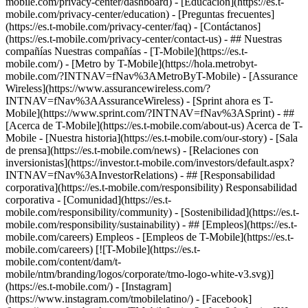
mobile.com/privacy-center/dashboard) - [Educación](https://es.t-
mobile.com/privacy-center/education) - [Preguntas frecuentes]
(https://es.t-mobile.com/privacy-center/faq) - [Contáctanos]
(https://es.t-mobile.com/privacy-center/contact-us) - ## Nuestras
compañías Nuestras compañías - [T-Mobile](https://es.t-
mobile.com/) - [Metro by T-Mobile](https://hola.metrobyt-
mobile.com/?INTNAV=fNav%3AMetroByT-Mobile) - [Assurance
Wireless](https://www.assurancewireless.com/?
INTNAV=fNav%3AAssuranceWireless) - [Sprint ahora es T-
Mobile](https://www.sprint.com/?INTNAV=fNav%3ASprint) - ##
[Acerca de T-Mobile](https://es.t-mobile.com/about-us) Acerca de T-
Mobile - [Nuestra historia](https://es.t-mobile.com/our-story) - [Sala
de prensa](https://es.t-mobile.com/news) - [Relaciones con
inversionistas](https://investor.t-mobile.com/investors/default.aspx?
INTNAV=fNav%3AInvestorRelations) - ## [Responsabilidad
corporativa](https://es.t-mobile.com/responsibility) Responsabilidad
corporativa - [Comunidad](https://es.t-
mobile.com/responsibility/community) - [Sostenibilidad](https://es.t-
mobile.com/responsibility/sustainability) - ## [Empleos](https://es.t-
mobile.com/careers) Empleos - [Empleos de T-Mobile](https://es.t-
mobile.com/careers) [![T-Mobile](https://es.t-
mobile.com/content/dam/t-
mobile/ntm/branding/logos/corporate/tmo-logo-white-v3.svg)]
(https://es.t-mobile.com/) - [Instagram]
(https://www.instagram.com/tmobilelatino/) - [Facebook]