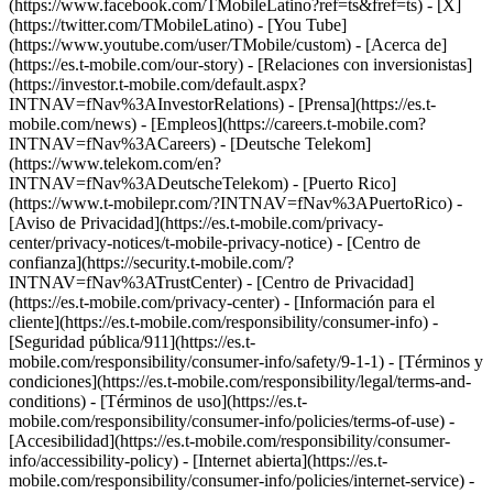
(https://www.facebook.com/TMobileLatino?ref=ts&fref=ts) - [X]
(https://twitter.com/TMobileLatino) - [You Tube]
(https://www.youtube.com/user/TMobile/custom)
- [Acerca de]
(https://es.t-mobile.com/our-story) - [Relaciones con inversionistas]
(https://investor.t-mobile.com/default.aspx?
INTNAV=fNav%3AInvestorRelations) - [Prensa](https://es.t-
mobile.com/news) - [Empleos](https://careers.t-mobile.com?
INTNAV=fNav%3ACareers) - [Deutsche Telekom]
(https://www.telekom.com/en?
INTNAV=fNav%3ADeutscheTelekom) - [Puerto Rico]
(https://www.t-mobilepr.com/?INTNAV=fNav%3APuertoRico)
-
[Aviso de Privacidad](https://es.t-mobile.com/privacy-
center/privacy-notices/t-mobile-privacy-notice) - [Centro de
confianza](https://security.t-mobile.com/?
INTNAV=fNav%3ATrustCenter) - [Centro de Privacidad]
(https://es.t-mobile.com/privacy-center) - [Información para el
cliente](https://es.t-mobile.com/responsibility/consumer-info) -
[Seguridad pública/911](https://es.t-
mobile.com/responsibility/consumer-info/safety/9-1-1) - [Términos y
condiciones](https://es.t-mobile.com/responsibility/legal/terms-and-
conditions) - [Términos de uso](https://es.t-
mobile.com/responsibility/consumer-info/policies/terms-of-use) -
[Accesibilidad](https://es.t-mobile.com/responsibility/consumer-
info/accessibility-policy) - [Internet abierta](https://es.t-
mobile.com/responsibility/consumer-info/policies/internet-service) -