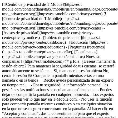
[![Centro de privacidad de T-Mobile](https://es.t-
mobile.com/content/dam/digx/tmobile/us/en/branding/logos/corporate
tmo_privacy-en.svg)](https://es.t-mobile.com/privacy-center) [!
[Centro de privacidad de T-Mobile](https://es.t-
mobile.com/content/dam/digx/tmobile/us/en/branding/logos/corporate
tmo_privacy-en.svg)](https://es.t-mobile.com/privacy-center) -
[Avisos de privacidad](https://es.t-mobile.com/privacy-
center/privacy-notices) - [Tablero de privacidad](https://es.t-
mobile.com/privacy-center/dashboard) - [Educación](https://es.t-
mobile.com/privacy-center/education) - [Preguntas frecuentes]
(https://es.t-mobile.com/privacy-center/faq) [Contáctanos]
(https://es.t-mobile.com/privacy-center/contact-us) Nuestras
compañías [](https://es.t-mobile.com) ## ¡Hola! ¿Deseas mantener la
sesión abierta? Para mantener la seguridad de tus cuentas, se cerrará
automáticamente tu sesión en: Sí, mantener la sesión abierta No,
cerrar la sesión ## Comparte tu pantalla mientras estás en una
llamada o en la tienda __Recibe ayuda personalizada de un experto
en tiempo real__ - Por tu seguridad, la información personal, las
pestañas y las notificaciones se ocultan automáticamente. - Puedes
dejar de compartir la pantalla en cualquier momento. - Los expertos
solo pueden ver lo que hay en T-Mobile.com. - No uses la función
para compartir pantalla mientras conduces o en cualquier situación
en la que no sea seguro concentrarte en la pantalla. Al hacer clic en
"Aceptar y continuar", das tu consentimiento para que el experto