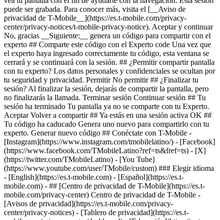
vea tu pantalla con el fin de ayudarte con la navegación. Esta sesión
puede ser grabada. Para conocer más, visita el [__Aviso de
privacidad de T-Mobile__](https://es.t-mobile.com/privacy-
center/privacy-notices/t-mobile-privacy-notice). Aceptar y continuar
No, gracias __Siguiente:__ genera un código para compartir con el
experto ## Comparte este código con el Experto code Una vez que
el experto haya ingresado correctamente tu código, esta ventana se
cerrará y se continuará con la sesión. ## ¿Permitir compartir pantalla
con tu experto? Los datos personales y confidenciales se ocultan por
tu seguridad y privacidad. Permitir No permitir ## ¿Finalizar tu
sesión? Al finalizar la sesión, dejarás de compartir la pantalla, pero
no finalizarás la llamada. Terminar sesión Continuar sesión ## Tu
sesión ha terminado Tu pantalla ya no se comparte con tu Experto.
Aceptar Volver a compartir ## Ya estás en una sesión activa OK ##
Tu código ha caducado Genera uno nuevo para compartirlo con tu
experto. Generar nuevo código ## Conéctate con T-Mobile -
[Instagram](https://www.instagram.com/tmobilelatino/) - [Facebook]
(https://www.facebook.com/TMobileLatino?ref=ts&fref=ts) - [X]
(https://twitter.com/TMobileLatino) - [You Tube]
(https://www.youtube.com/user/TMobile/custom) ### Elegir idioma
- [English](https://es.t-mobile.com) - [Español](https://es.t-
mobile.com)
- ## [Centro de privacidad de T-Mobile](https://es.t-
mobile.com/privacy-center) Centro de privacidad de T-Mobile -
[Avisos de privacidad](https://es.t-mobile.com/privacy-
center/privacy-notices) - [Tablero de privacidad](https://es.t-