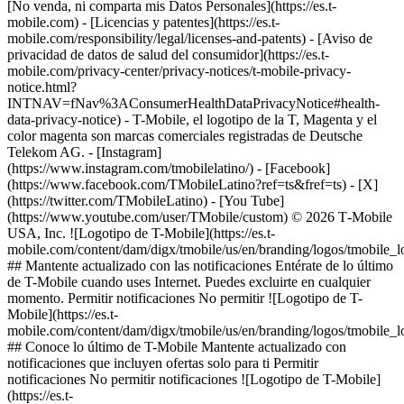
[No venda, ni comparta mis Datos Personales](https://es.t-
mobile.com) - [Licencias y patentes](https://es.t-
mobile.com/responsibility/legal/licenses-and-patents) - [Aviso de
privacidad de datos de salud del consumidor](https://es.t-
mobile.com/privacy-center/privacy-notices/t-mobile-privacy-
notice.html?
INTNAV=fNav%3AConsumerHealthDataPrivacyNotice#health-
data-privacy-notice) - T-Mobile, el logotipo de la T, Magenta y el
color magenta son marcas comerciales registradas de Deutsche
Telekom AG.
- [Instagram]
(https://www.instagram.com/tmobilelatino/) - [Facebook]
(https://www.facebook.com/TMobileLatino?ref=ts&fref=ts) - [X]
(https://twitter.com/TMobileLatino) - [You Tube]
(https://www.youtube.com/user/TMobile/custom) © 2026 T‑Mobile
USA, Inc. ![Logotipo de T-Mobile](https://es.t-
mobile.com/content/dam/digx/tmobile/us/en/branding/logos/tmobile_
## Mantente actualizado con las notificaciones Entérate de lo último
de T-Mobile cuando uses Internet. Puedes excluirte en cualquier
momento. Permitir notificaciones No permitir ![Logotipo de T-
Mobile](https://es.t-
mobile.com/content/dam/digx/tmobile/us/en/branding/logos/tmobile_
## Conoce lo último de T-Mobile Mantente actualizado con
notificaciones que incluyen ofertas solo para ti Permitir
notificaciones No permitir notificaciones ![Logotipo de T-Mobile]
(https://es.t-