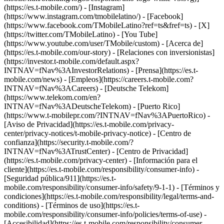
(https://es.t-mobile.com/) - [Instagram]
(https://www.instagram.com/tmobilelatino/) - [Facebook]
(https://www.facebook.com/TMobileLatino?ref=ts&fref=ts) - [X]
(https://twitter.com/TMobileLatino) - [You Tube]
(https://www.youtube.com/user/TMobile/custom)
- [Acerca de]
(https://es.t-mobile.com/our-story) - [Relaciones con inversionistas]
(https://investor.t-mobile.com/default.aspx?
INTNAV=fNav%3AInvestorRelations) - [Prensa](https://es.t-
mobile.com/news) - [Empleos](https://careers.t-mobile.com?
INTNAV=fNav%3ACareers) - [Deutsche Telekom]
(https://www.telekom.com/en?
INTNAV=fNav%3ADeutscheTelekom) - [Puerto Rico]
(https://www.t-mobilepr.com/?INTNAV=fNav%3APuertoRico)
-
[Aviso de Privacidad](https://es.t-mobile.com/privacy-
center/privacy-notices/t-mobile-privacy-notice) - [Centro de
confianza](https://security.t-mobile.com/?
INTNAV=fNav%3ATrustCenter) - [Centro de Privacidad]
(https://es.t-mobile.com/privacy-center) - [Información para el
cliente](https://es.t-mobile.com/responsibility/consumer-info) -
[Seguridad pública/911](https://es.t-
mobile.com/responsibility/consumer-info/safety/9-1-1) - [Términos y
condiciones](https://es.t-mobile.com/responsibility/legal/terms-and-
conditions) - [Términos de uso](https://es.t-
mobile.com/responsibility/consumer-info/policies/terms-of-use) -
[Accesibilidad](https://es.t-mobile.com/responsibility/consumer-