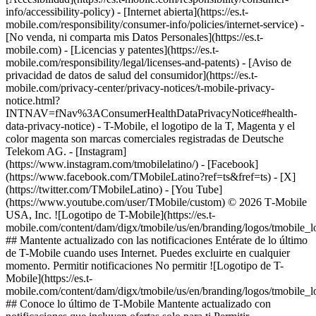
info/accessibility-policy) - [Internet abierta](https://es.t-
mobile.com/responsibility/consumer-info/policies/internet-service) -
[No venda, ni comparta mis Datos Personales](https://es.t-
mobile.com) - [Licencias y patentes](https://es.t-
mobile.com/responsibility/legal/licenses-and-patents) - [Aviso de
privacidad de datos de salud del consumidor](https://es.t-
mobile.com/privacy-center/privacy-notices/t-mobile-privacy-
notice.html?
INTNAV=fNav%3AConsumerHealthDataPrivacyNotice#health-
data-privacy-notice) - T-Mobile, el logotipo de la T, Magenta y el
color magenta son marcas comerciales registradas de Deutsche
Telekom AG.
- [Instagram]
(https://www.instagram.com/tmobilelatino/) - [Facebook]
(https://www.facebook.com/TMobileLatino?ref=ts&fref=ts) - [X]
(https://twitter.com/TMobileLatino) - [You Tube]
(https://www.youtube.com/user/TMobile/custom) © 2026 T‑Mobile
USA, Inc. ![Logotipo de T-Mobile](https://es.t-
mobile.com/content/dam/digx/tmobile/us/en/branding/logos/tmobile_
## Mantente actualizado con las notificaciones Entérate de lo último
de T-Mobile cuando uses Internet. Puedes excluirte en cualquier
momento. Permitir notificaciones No permitir ![Logotipo de T-
Mobile](https://es.t-
mobile.com/content/dam/digx/tmobile/us/en/branding/logos/tmobile_
## Conoce lo último de T-Mobile Mantente actualizado con