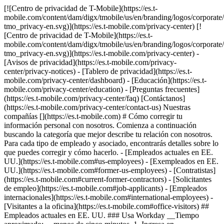
[![Centro de privacidad de T-Mobile](https://es.t-mobile.com/content/dam/digx/tmobile/us/en/branding/logos/corporate/logo-tmo_privacy-en.svg)](https://es.t-mobile.com/privacy-center) [![Centro de privacidad de T-Mobile](https://es.t-mobile.com/content/dam/digx/tmobile/us/en/branding/logos/corporate/logo-tmo_privacy-en.svg)](https://es.t-mobile.com/privacy-center) - [Avisos de privacidad](https://es.t-mobile.com/privacy-center/privacy-notices) - [Tablero de privacidad](https://es.t-mobile.com/privacy-center/dashboard) - [Educación](https://es.t-mobile.com/privacy-center/education) - [Preguntas frecuentes](https://es.t-mobile.com/privacy-center/faq) [Contáctanos](https://es.t-mobile.com/privacy-center/contact-us) Nuestras compañías [](https://es.t-mobile.com) # Cómo corregir tu información personal con nosotros. Comienza a continuación buscando la categoría que mejor describe tu relación con nosotros. Para cada tipo de empleado y asociado, encontrarás detalles sobre lo que puedes corregir y cómo hacerlo. - [Empleados actuales en EE. UU.](https://es.t-mobile.com#us-employees) - [Exempleados en EE. UU.](https://es.t-mobile.com#former-us-employees) - [Contratistas](https://es.t-mobile.com#current-former-contractors) - [Solicitantes de empleo](https://es.t-mobile.com#job-applicants) - [Empleados internacionales](https://es.t-mobile.com#international-employees) - [Visitantes a la oficina](https://es.t-mobile.com#office-visitors) ## Empleados actuales en EE. UU. ### Usa Workday __Tiempo aproximado:__ menos de cinco minutos. 1. Ingresa en [__Workday__](https://www.myworkday.com/tmobile/d/home.htmld). 2. Selecciona "Update Contact Info (actualizar información de contacto)" o "Personal Information (información personal)" en la pantalla de navegación global. 3. Actualiza tu información de contacto laboral o residencial. ### Llamada a myHR __Tiempo aproximado:__ por lo general, menos de 10 minutos Si no puedes corregir tu información personal a través de tu cuenta de Workday, nuestro equipo de recursos humanos, myHR, puede ayudarte a corregir ciertos datos personales. [1-866-578-6423](tel:1-866-578-6423) ### Formulario por Internet para residentes de California __Tiempo aproximado:__ hasta 45 días Empleados estadounidenses actuales que sean residentes de California pueden enviar una solicitud por Internet para corregir los datos personales que tengamos. Si además tienes una cuenta personal con T-Mobile o cualquiera de nuestras marcas, tienes que enviar una solicitud por separado para que se hagan esas correcciones. [Comienza](https://es.t-mobile.com/privacy-center/privacy-rights-request/personnel) ### Más opciones __Tiempo aproximado:__ por lo general, menos de 10 minutos #### ¿Necesitas corregir información confidencial? Para corregir tu número de Seguro Social (SSN) y otra clase de información confidencial, envía un ticket a través del [__Centro de ayuda para atención de empleados__](https://employeecare.t-mobile.com/hc/en-us). Es posible que se te pida que entregues documentos con validez legal para poder verificar las correcciones. #### ¿Necesitas cambiar tu dirección de email laboral? ​Comunícate con [__Servicios tecnológicos__](https://tmobileusa.sharepoint.com/sites/tn-ets/SitePages/Service-Desk.aspx) para recibir asistencia con el email.​ ## Exempleados en EE. UU. ### Llamada a myHR __Tiempo aproximado:__ por lo general, menos de 10 minutos #### Exempleados Nuestro equipo de recursos humanos te puede ayudar a actualizar la dirección postal que T-Mobile tiene registrada. Tus datos personales se conservan durante un tiempo limitado para cumplir nuestra política de retención de datos y nuestras obligaciones legales. #### Empleados separados Nuestro equipo de recursos humanos puede ayudarte a actualizar tu dirección de correo, número de teléfono personal o email personal. [1-866-578-6423](tel:1-866-578-6423) ### Formulario por Internet para residentes de California __Tiempo aproximado:__ hasta 45 días Exempleados estadounidenses que sean residentes de California pueden enviar una solicitud por Internet para corregir los datos personales que tengamos. Si además tienes una cuenta personal con T-Mobile o cualquiera de nuestras marcas, tienes que enviar una solicitud por separado para que se hagan esas correcciones. [Comienza](https://es.t-mobile.com/privacy-center/privacy-rights-request/personnel) ## Excontratistas y contratistas actuales ### Comunícate con tu gerente de T-Mobile o empleador __Tiempo aproximado:__ varía Si trabajas como contratista que no es trabajador de T-Mobile o como contratista externo, comunícate con tu gerente o empleador de T-Mobile para iniciar el proceso de actualización de tu información personal. #### Trabajadores de tiendas autorizados Puedes actualizar tu nombre y número de teléfono personal pidiéndole a un empleado que envíe por email una solicitud a __DealerProvisioning@T-Mobile.com__. #### Empleados de SNIP y Fieldglass Tu empleador o gerente de T-Mobile puede iniciar la corrección de tu información personal abriendo un ticket en Compass. #### Excontratistas Puedes hacer correcciones en tu información personal solo si el estado del empleado está activo. ### Formulario por Internet para residentes de California __Tiempo aproximado:__ hasta 45 días Excontratistas y contratistas actuales que sean residentes de California pueden enviar una solicitud por Internet para corregir los datos personales que tengamos. Si además tienes una cuenta personal con T-Mobile o cualquiera de nuestras marcas, tienes que enviar una solicitud por separado para que se hagan esas correcciones. [Comienza](https://es.t-mobile.com/privacy-center/privacy-rights-request/personnel) ## Solicitantes de empleo ### Ingresa __Tiempo aproximado:__ menos de cinco minutos. Cierta información personal puede actualizarse visitando la página de empleos en nuestro sitio web. Solo tienes que ingresar como [__solicitante__](https://careers.t-mobile.com/applicant-login/). Si eres empleado actual y envías una solicitud para un puesto interno diferente, puedes ingresar en [__Workday__](https://www.myworkday.com/tmobile/d/home.htmld) y seleccionar "Update Contact Info (actualizar información de contrato)" o "Personal Information (información personal)" en la ventana de navegación global para cambiar tu información de contacto residencial o laboral. ### Formulario por Internet para residentes de California __Tiempo aproximado:__ hasta 45 días Los candidatos que sean residentes de California pueden enviar una solicitud por Internet para corregir los datos personales que tengamos. Si además tienes una cuenta personal con T-Mobile o cualquiera de nuestras marcas, tienes que enviar una solicitud por separado para que se hagan esas correcciones. [Comienza](https://es.t-mobile.com/privacy-center/privacy-rights-request/personnel) ## Empleados internacionales ### Llamada a myHR __Tiempo aproximado:__ por lo general, menos de 10 minutos Nuestro equipo de recursos humanos puede ayudarte a corregir tu información personal. Primero, el representante tiene que verificar tu identidad. [1-888-863-8768](tel:1-888-863-8768) ### Envíanos un email __Tiempo aproximado:__ varía Si trabajaste para T-Mobile o nos visitaste fuera de EE. UU., envíanos un email para tener más detalles en __IntlPrivSpt@T-Mobile.com__. ## Visitantes a la oficina ### Formulario por Internet para residentes de California __Tiempo aproximado:__ hasta 45 días Los visitantes a las oficinas que sean residentes de California pueden enviar una solicitud por Internet para corregir los datos personales que tengamos. Si además tienes una cuenta personal con T-Mobile o cualquiera de nuestras marcas, tienes que enviar una solicitud por separado para que se hagan esas correcciones. [Comienza](https://es.t-mobile.com/privacy-center/privacy-rights-request/personnel) ## ¿Tienes preguntas? Para obtener más información acerca de tus derechos sobre datos, lee los siguientes temas: - [__Preguntas frecuentes sobre el Centro de privacidad__](https://es.t-mobile.com/privacy-center/faq.html) - [__Aviso de privacidad de la fuerza laboral de T-Mobile__](http://es.t-mobile.com/privacy-center/privacy-notices/employee-contractor-privacy-notice) - [__Aviso de privacidad del personal internacional de T-Mobile__](https://es.t-mobile.com/privacy-center/privacy-notices/employee-contractor-privacy-notice/international-personnel-privacy-notice.html) - [__Aviso de privacidad de T-Mobile__](https://es.t-mobile.com/privacy-center/privacy-notices/t-mobile-privacy-notice.html) - [__Aviso de privacidad B2B de T-Mobile__](http://es.t-mobile.com/privacy-center/privacy-notices/b2b-privacy-notice) ## ¡Hola! ¿Deseas mantener la sesión abierta? Para mantener la seguridad de tus cuentas, se cerrará automáticamente tu sesión en: Sí, mantener la sesión abierta No, cerrar la sesión ## Comparte tu pantalla mientras estás en una llamada o en la tienda __Recibe ayuda personalizada de un experto en tiempo real__ - Por tu seguridad, la información personal, las pestañas y las notificaciones se ocultan automáticamente. - Puedes dejar de compartir la pantalla en cualquier momento. - Los expertos solo pueden ver lo que hay en T-Mobile.com. - No uses la función para compartir pantalla mientras conduces o en cualquier situación en la que no sea seguro concentrarte en la pantalla. Al hacer clic en "Aceptar y continuar", das tu consentimiento para que el experto vea tu pantalla con el fin de ayudarte con la navegación. Esta sesión puede ser grabada. Para conocer más, visita el [__Aviso de privacidad de T-Mobile__](https://es.t-mobile.com/privacy-center/privacy-notices/t-mobile-privacy-notice). Aceptar y continuar No, gracias __Siguiente:__ genera un código para compartir con el experto ## Comparte este código con el Experto code Una vez que el experto haya ingresado correctamente tu código, esta ventana se cerrará y se continuará con la sesión. ##