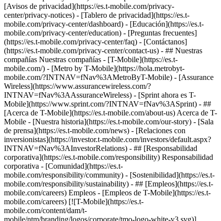
[Avisos de privacidad](https://es.t-mobile.com/privacy-
center/privacy-notices) - [Tablero de privacidad](https://es.t-
mobile.com/privacy-center/dashboard) - [Educación](https://es.t-
mobile.com/privacy-center/education) - [Preguntas frecuentes]
(https://es.t-mobile.com/privacy-center/faq) - [Contáctanos]
(https://es.t-mobile.com/privacy-center/contact-us) - ## Nuestras
compañías Nuestras compañías - [T-Mobile](https://es.t-
mobile.com/) - [Metro by T-Mobile](https://hola.metrobyt-
mobile.com/?INTNAV=fNav%3AMetroByT-Mobile) - [Assurance
Wireless](https://www.assurancewireless.com/?
INTNAV=fNav%3AAssuranceWireless) - [Sprint ahora es T-
Mobile](https://www.sprint.com/?INTNAV=fNav%3ASprint) - ##
[Acerca de T-Mobile](https://es.t-mobile.com/about-us) Acerca de T-
Mobile - [Nuestra historia](https://es.t-mobile.com/our-story) - [Sala
de prensa](https://es.t-mobile.com/news) - [Relaciones con
inversionistas](https://investor.t-mobile.com/investors/default.aspx?
INTNAV=fNav%3AInvestorRelations) - ## [Responsabilidad
corporativa](https://es.t-mobile.com/responsibility) Responsabilidad
corporativa - [Comunidad](https://es.t-
mobile.com/responsibility/community) - [Sostenibilidad](https://es.t-
mobile.com/responsibility/sustainability) - ## [Empleos](https://es.t-
mobile.com/careers) Empleos - [Empleos de T-Mobile](https://es.t-
mobile.com/careers) [![T-Mobile](https://es.t-
mobile.com/content/dam/t-
mobile/ntm/branding/logos/corporate/tmo-logo-white-v3.svg)]