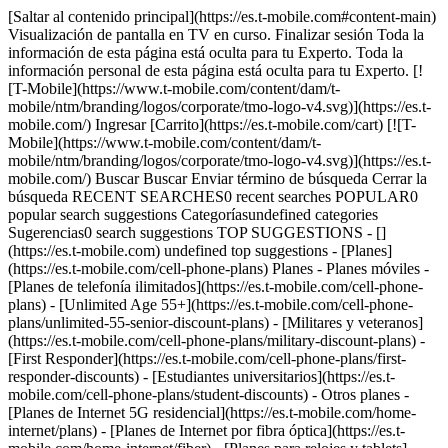
[Saltar al contenido principal](https://es.t-mobile.com#content-main) Visualización de pantalla en TV en curso. Finalizar sesión Toda la información de esta página está oculta para tu Experto. Toda la información personal de esta página está oculta para tu Experto. [![T-Mobile](https://www.t-mobile.com/content/dam/t-mobile/ntm/branding/logos/corporate/tmo-logo-v4.svg)](https://es.t-mobile.com/) Ingresar [Carrito](https://es.t-mobile.com/cart) [![T-Mobile](https://www.t-mobile.com/content/dam/t-mobile/ntm/branding/logos/corporate/tmo-logo-v4.svg)](https://es.t-mobile.com/) Buscar Buscar Enviar término de búsqueda Cerrar la búsqueda RECENT SEARCHES0 recent searches POPULAR0 popular search suggestions Categoríasundefined categories Sugerencias0 search suggestions TOP SUGGESTIONS - [](https://es.t-mobile.com) undefined top suggestions - [Planes](https://es.t-mobile.com/cell-phone-plans) Planes - Planes móviles - [Planes de telefonía ilimitados](https://es.t-mobile.com/cell-phone-plans) - [Unlimited Age 55+](https://es.t-mobile.com/cell-phone-plans/unlimited-55-senior-discount-plans) - [Militares y veteranos](https://es.t-mobile.com/cell-phone-plans/military-discount-plans) - [First Responder](https://es.t-mobile.com/cell-phone-plans/first-responder-discounts) - [Estudiantes universitarios](https://es.t-mobile.com/cell-phone-plans/student-discounts) - Otros planes - [Planes de Internet 5G residencial](https://es.t-mobile.com/home-internet/plans) - [Planes de Internet por fibra óptica](https://es.t-mobile.com/home-internet/fiber) - [Planes para relojes y tablets](https://es.t-mobile.com/cell-phone-plans/affordable-data-plans) - [Planes de teléfonos prepagados](https://es.prepaid.t-mobile.com/prepaid-plans) - [Planes telefónicos para empresas](https://es.t-mobile.com/business/wireless-business-plans) - [Teléfonos y dispositivos](https://es.t-mobile.com/cell-phones) Teléfonos y dispositivos - [Teléfonos](https://es.t-mobile.com/cell-phones) - [Teléfonos 5G](https://es.t-mobile.com/5g/phones) - [Tablets](https://es.t-mobile.com/tablets) - [Relojes inteligentes](https://es.t-mobile.com/smart-watches) - [Hotspots y más](https://es.t-mobile.com/hotspots-iot-connected-devices) - [Accesorios](https://es.t-mobile.com/accessories) - [Trae tu propio dispositivo](https://es.t-mobile.com/resources/bring-your-own-phone) - [Ideas de regalos tecnológicos](https://es.t-mobile.com/devices/tech-gifts) - [Ofertas](https://es.t-mobile.com/offers) Ofertas - [Ver ofertas](https://es.t-mobile.com/offers) - [Apple](https://es.t-mobile.com/offers/apple-iphone-deals) - [Samsung](https://es.t-mobile.com/offers/samsung-phone-deals) - [Motorola](https://es.t-mobile.com/offers/motorola-phone-deals) - [Google](https://es.t-mobile.com/offers/google-phone-deals) - [Revvl](https://es.t-mobile.com/offers/t-mobile-revvl-phone-deals) - [Teléfonos gratis y con cero de pago inicial](https://es.t-mobile.com/switch/free-cell-phone-with-plan) - [Cobertura](https://es.t-mobile.com/coverage/network) Cobertura - [Nuestra red](https://es.t-mobile.com/coverage/network) - [Mapa de cobertura 4G y 5G](https://es.t-mobile.com/coverage/coverage-map) - [Qué es 5G](https://es.t-mobile.com/5g) - [Servicio de telefonía por satélite](https://es.t-mobile.com/coverage/satellite-phone-service) - [Zonas rurales y pequeños pueblos](https://es.t-mobile.com/coverage/small-towns-rural-areas) - [Prueba nuestra red](https://es.t-mobile.com/offers/free-trial) - [Noticias sobre 5G](https://es.t-mobile.com/news/category/network) - [Internet residencial](https://es.t-mobile.com/home-internet/eligibility) - [Síguenos](https://es.t-mobile.com/resources/how-to-join-us) Síguenos - Cámbiate a T-Mobile - [Cómo cambiarte](https://es.t-mobile.com/resources/how-to-join-us) - [Trae tu teléfono](https://es.t-mobile.com/resources/bring-your-own-phone) - [Conserva tu número](https://es.t-mobile.com/resources/keep-your-number) - [Cámbiate y quédatelo](https://es.t-mobile.com/switch/keep-phone-switch-from-verizon-or-att) - [Family Freedom](https://es.t-mobile.com/switch/pay-off-carrier-etf-phone-deal) - [Prueba nuestra red](https://es.t-mobile.com/offers/free-trial) - Beneficios para clientes - [Ver todos los beneficios](https://es.t-mobile.com/benefits) - [Encuentra tu razón](https://es.t-mobile.com/membership) - [Televisión y streaming](https://es.t-mobile.com/tv-streaming) - [Beneficios para viajes](https://es.t-mobile.com/benefits/travel) - [Beneficios para conciertos y música](https://es.t-mobile.com/benefits/music-deals) - [Bloquea llamadas fraudulentas](https://es.t-mobile.com/benefits/scam-shield) - [T-Mobile Tuesdays](https://es.t-mobile.com/offers/t-mobile-tuesdays) [Encuentra una tienda](https://es.t-mobile.com/stores/locator?INTNAV=tNav%3AStoreLocator) [Contacto y asistencia](https://es.t-mobile.com/contact-us) Contacto y asistencia - [1-800-T-MOBILE](tel:1-800-866-2453) - [Revisar un pedido](https://es.t-mobile.com/orders/order-status) - [Ayuda y asistencia](https://es.t-mobile.com/support) - Comparte la pantalla con un Experto [Carrito](https://es.t-mobile.com/cart) Buscar Buscar Enviar término de búsqueda Cerrar la búsqueda RECENT SEARCHES0 recent searches POPULAR0 popular search suggestions Categoríasundefined categories Sugerencias0 search suggestions TOP SUGGESTIONS - [](https://es.t-mobile.com) undefined top suggestions Mi cuenta [Ingresar](https://es.t-mobile.com/account/dashboard) [Volver a mi cuenta](https://es.t-mobile.com/account/dashboard) - [Pagar factura](https://es.t-mobile.com/bill/summary) - [Agregar](https://es.t-mobile.com/commerce/device-intent?INTNAV=tNav%3AMyAccount%3AAddALine) - [Actualizar](https://es.t-mobile.com/purchase/shop) - [Revisar un pedido](https://es.t-mobile.com/orders/check-order) - [Pregunta a la comunidad](https://es.t-mobile.com/community/?INTNAV=tNav%3AMyAccount%3ACommunity) más de T-Mobile - [Wireless (Móvil)](https://es.t-mobile.com/) - [Empresas](https://es.t-mobile.com/business) - [Prepagado](https://es.prepaid.t-mobile.com/home) - [Internet](https://es.t-mobile.com/home-internet) Legal - [Aviso de Privacidad](https://es.t-mobile.com/privacy-center/our-practices/privacy-policy) - [No venda, ni comparta mis Datos Personales](https://es.t-mobile.com/dns?Brand=Magenta&Site=Sell_Web&Origin_URL=https%3A%2F%2Fwww.t-mobile.com) - [Centro de Privacidad](https://es.t-mobile.com/privacy-center) [](https://es.t-mobile.com) # Obtén nuestras mejores ofertas al cambiarte a T-Mobile. ## Obtén nuestras mejores ofertas al cambiarte a T-Mobile. - [Ofertas por cambiarte](https://es.t-mobile.com#switch-deals) - [Por qué cambiarte](https://es.t-mobile.com#why-switch) - [Ayuda para cambiarte](https://es.t-mobile.com#got-questions) - [](https://es.t-mobile.com) ## Para cambiar: ## Paso 1: Planifica tu cambio - Elige tu plan - Elige tus dispositivos nuevos o trae el tuyo - Reúne tu factura de servicio móvil más reciente y tu PIN - Obtén tus números de IMEI Obtén detalles sobre cómo cambiarte ## Paso 2: Cámbiate en 15 minutos - Únete por Internet ahora - O cámbiate en la app T-Life​​​​​​​ [Comienza tu cambio ya](https://es.t-mobile.com/switch/get-started) [Baja la app T-Life](https://es.t-mobile.com/apps) ## Paso 3: Disfruta de todos tus nuevos beneficios y ventajas Ahora que eres miembro de T-Mobile, sabes que aquí es mejor. Conoce más sobre todo lo que obtienes con tu plan. [Conoce tus beneficios](https://es.t-mobile.com/benefits) ¿Buscas otras formas de cambiar? Es fácil, solo elige la forma que más te convenga. [Comienza a cambiarte](https://es.t-mobile.com/switch/get-started) [1-844-222-1938](tel:1-844-222-1938) [Encuentra una tienda](https://es.t-mobile.com/stores/locator/?icid=MGPO_TMO_P_EVGRNPSTPD_78F146C86569D56246075) ![Vista frontal y posterior de un iPhone 17 Pro en naranja cósmico.](https://es.t-mobile.com/sdscene7/is/image/Tmusprod/FG-iPhone-17-Pro-Orange-750x750:1x1?fmt=png&fmt=png-alpha&qlt=85%2C0&resMode=sharp2&op_usm=1.75%2C0.3%2C2%2C0) APPLE ## iPhone 17 Pro por cuenta nuestra. Sin intercambio requerido. [iPhone 17 Pro por cuenta nuestra. Sin intercambio requerido.](https://es.t-mobile.com) iPhone 17 Pro por cuenta nuestra. Sin intercambio requerido. Llévate el mejor Pro al cambiarte a T-Mobile y traer tu número en un plan Experience Beyond. [Obtenlo ya](https://es.t-mobile.com/cell-phone/apple-iphone-17-pro) Con 24 créditos en la factura mensual al cambiarte a T-Mobile en un plan elegible. Solo para clientes elegibles; más impuestos y un cargo por conexión del dispositivo de $35. Ver términos completos ## iPhone 17 Pro por cuenta nuestra. Sin intercambio requerido. __Otros planes elegibles. Los siguientes planes también cumplen con los requisitos:__ __Better Value:__ - __Miembros nuevos:__ 3 líneas nuevas o más con 2 transferencias de número elegibles. - __Miembros existentes:__ 3 líneas o más y más de 5 años de antigüedad como cliente en un plan pospagado de T-Mobile. __Go5G Next (solo miembros existentes):__ 1 nueva línea y 1 transferencia de número. __Si se cancela la totalidad de la cuenta antes de recibir 24 créditos en la factura, los créditos se suspenderán y deberá pagarse el saldo del acuerdo de financiamiento requerido (por ejemplo, $1,099.99 - Apple iPhone 17 Pro 256 GB). Los créditos en la factura terminan si pagas el dispositivo anticipadamente.__ El impuesto sobre el precio, antes de los créditos, se paga al momento de la compra. Por tiempo limitado; sujeto a cambio. Requiere crédito elegible, servicio (plan de $100/mes o más c/AutoPago; más impuestos/cargos o Better Value: 3 líneas por $140/mes o más con AutoPago, más impuestos y cargos), transferencia de número (AT&T, Verizon u otro proveedor elegible, la lista completa está disponible en es.T-Mobile.com/port) y nueva línea. Si