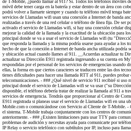
de T-Mobile, ¿puedo llamar al 911? Sí. Todos los teléfonos móviles d
móvil debe tener carga en la batería y estar dentro de un área con co
podrá volver a llamarte siempre y cuando tu teléfono móvil tenga bater
servicios de Llamadas wifi usan una conexión a Internet de banda anch
realizadas a través de una red celular o teléfono de línea fija. De ser p
activado el servicio de Llamadas wifi, si hay una conexión celular disp
mejorar la calidad de la llamada y la exactitud de la ubicación para l
principal donde se va a usar el servicio de Llamadas wifi (tu "Direcc
que responda la llamada y la misma podría usarse para ayudar a los tra
hecho de que la conexión a Internet de banda ancha utilizada podría s
y ubicación actual cuando llames al 911. __Acuerdas actualizar tu Dir
actualizar su Dirección E911 registrada ingresando a su cuenta en 
respondidas por el personal de los servicios de emergencias usando 
ellas, la forma en que ciertos caracteres se traducen entre las dos te
tienes dificultades para hacer una llamada RTT al 911, puedes probar o
telecomunicaciones. - ### ¿Qué nivel de servicio 911 recibiré si uso 
principal donde el servicio de Llamadas wifi se va usar ("su Dirección 
disponible, el teléfono debería tratar de realizar la llamada al 911 a t
servicios de emergencia. Tendrás que proporcionar al Centro de Comu
E911 registrada si planeas usar el servicio de Llamadas wifi en una u
Mobile.com o comunicándose con Servicio al Cliente de T-Mobile. - #
el sistema. T-Mobile trabaja conjuntamente con los centros de comunic
anteriormente. - ### ¿Existen limitaciones para usar TTY para comun
problemas de audición y necesitas ayuda para comunicarte por teléfono
IP Relay o servicio telefónico con subtítulos por IP, incluso para lla