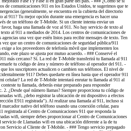
 vez que un centro de comunicaciones de seguridad pública/911
s exige a los proveedores de telefonía móvil que implementen los
uando, este plazo se ajusta por mutuo acuerdo. - ### Conservé el
11 más cercano? Sí. La red de T-Mobile transferirá tu llamada al 911
rmarle tu código de área y número de teléfono al operador del 911. -
que los suscriptores actualicen o cambien sus teléfonos. El nivel de
cidentalmente 911? Debes quedarte en línea hasta que el operador 911
i celular? La red de T-Mobile intentará enrutar tu llamada al 911 al
onteste tu llamada, deberás estar preparado para responder
, etc. 2. ¿Desde qué número llamas? Siempre proporciona tu código de
madas wifi, ¿debo registrar la ubicación de mi dispositivo a efectos
ección E911 registrada"). Al realizar una llamada al 911, incluso si
del marcador nativo del teléfono usando una conexión celular, para
E911 registrada al Centro de Comunicaciones 911 que responda la
llamadas wifi, siempre debes proporcionar al Centro de Comunicaciones
 servicio de Llamadas wifi en una ubicación diferente a la de tu
n Servicio al Cliente de T-Mobile. - ### Tengo servicio prepagado