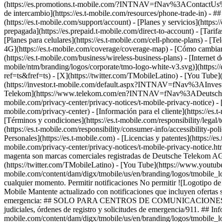
(https://es.promotions.t-mobile.com/?INTNAV=fNav%3AContactUs%
de intercambio](https://es.t-mobile.com/resources/phone-trade-in) - ##
(https://es.t-mobile.com/support/account) - [Planes y servicios](https:
prepagada](https://es.prepaid.t-mobile.com/direct-to-account) - [Tari
[Planes para celulares](https://es.t-mobile.com/cell-phone-plans) - [Te
4G](https://es.t-mobile.com/coverage/coverage-map) - [Cómo cambiart
(https://es.t-mobile.com/business/wireless-business-plans) - [Internet d
mobile/ntm/branding/logos/corporate/tmo-logo-white-v3.svg)](https:/
ref=ts&fref=ts) - [X](https://twitter.com/TMobileLatino) - [You Tu
(https://investor.t-mobile.com/default.aspx?INTNAV=fNav%3AInvesto
Telekom](https://www.telekom.com/en?INTNAV=fNav%3ADeutscheT
mobile.com/privacy-center/privacy-notices/t-mobile-privacy-notice) -
mobile.com/privacy-center) - [Información para el cliente](https://es.
[Términos y condiciones](https://es.t-mobile.com/responsibility/legal/
(https://es.t-mobile.com/responsibility/consumer-info/accessibility-pol
Personales](https://es.t-mobile.com) - [Licencias y patentes](https://es
mobile.com/privacy-center/privacy-notices/t-mobile-privacy-notice
magenta son marcas comerciales registradas de Deutsche Telekom A
(https://twitter.com/TMobileLatino) - [You Tube](https://www.youtu
mobile.com/content/dam/digx/tmobile/us/en/branding/logos/tmobile_lo
cualquier momento. Permitir notificaciones No permitir ![Logotipo d
Mobile Mantente actualizado con notificaciones que incluyen ofertas s
emergencia: ## SOLO PARA CENTROS DE COMUNICACIONES DE SEGU
judiciales, órdenes de registro y solicitudes de emergencia/911. ## In
mobile.com/content/dam/digx/tmobile/us/en/branding/logos/tmobile_lo