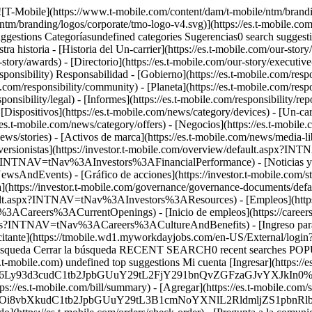
[Cultura y beneficios](https://careers.t-mobile.com/culture-and-benefits?INTNAV=tNav%3ACareers%3ACultureAndBenefits) - [Ingreso para empleados](https://www.myworkday.com/tmobile?INTNAV=tNav%3ACareers%3AEmployeeLogin) - [Ingreso del solicitante](https://tmobile.wd1.myworkdayjobs.com/en-US/External/login?INTNAV=tNav%3ACareers%3AApplicantLogins) [Asistencia](https://es.t-mobile.com/support/) Buscar Buscar Enviar término de búsqueda Cerrar la búsqueda RECENT SEARCH0 recent searches POPULAR0 popular search suggestions Categoríasundefined categories Sugerencias0 search suggestions TOP SUGGESTIONS - [](https://es.t-mobile.com) undefined top suggestions Mi cuenta [Ingresar](https://es.t-mobile.com/signin?state=eyJpbnRlbnQiOiJMb2dpbiIsImJvb2ttYXJrVXJsIjoiaHR0cHM6Ly93d3cudC1tb2JpbGUuY29tL2FjY291bnQvZGFzaGJvYXJkIn0%3D&INTNAV=tNav%3ALogIn) [Volver a mi cuenta](https://es.t-mobile.com/account/dashboard) Acciones rápidas - [Pagar factura](https://es.t-mobile.com/bill/summary) - [Agregar](https://es.t-mobile.com/signin?state=eyJpbnRlbnQiOiJBQUwiLCJib29rbWFya1VybCI6Imh0dHBzOi8vbXkudC1tb2JpbGUuY29tL3B1cmNoYXNlL2RldmljZS1pbnRlbnQifQ&INTNAV=tNav%3AMyAccount%3AAddALine) - [Actualizar](https://es.t-mobile.com/purchase/shop) - [Revisar un pedido](https://es.t-mobile.com/orders/check-order) - [Pregunta a la comunidad](https://es.t-mobile.com/community/?INTNAV=tNav%3AMyAccount%3ACommunity) más de T-Mobile - [Wireless (Móvil)](https://es.t-mobile.com/) - [Empresas](https://es.t-mobile.com/business) - [Prepagado](https://es.prepaid.t-mobile.com/home) - [Internet](https://es.t-mobile.com/home-internet) [](https://es.t-mobile.com) SEGURIDAD # 911 ## Seguridad pública / 911 Los servicios 911 son brindados por tus agencias estatales y locales. Nuestros dispositivos pueden realizar llamadas al 911 en los EE.UU., y el acceso al 911 está disponible a clientes sin importar tu Plan Tarifario. La pila del dispositivo debe tener carga y estar conectado a la red para completar una llamada 911. Aunque T-Mobile es habitualmente capaz de comunicar su número de teléfono y/o ubicación a un punto de respuesta de seguridad pública (“Centro de Comunicaciones 911”), en ciertos casos, es posible que los operadores del Centro de Comunicaciones 911 no sepan su número de teléfono o su ubicación actual. Como resultado, al realizar llamadas 911 tú debes brindarnos tu información de contacto y tu ubicación actual. Otros terceros participan en conectar una llamada 911 y T-Mobile no es el único responsable por decidir el Centro de Comunicaciones 911 al que su llamada 911 puede ser enviada. Si estás transfiriendo un número hacia nosotros o de nosotros, es posible que no te podamos brindar con ciertos servicios, tal como los servicios de ubicación 911, mientras la transferencia está en proceso. Si estás fuera de EE.UU. tendrás que marcar un número diferente que el 911 para llamar a los servicios de emergencia. ## Seguridad pública / 911 ## Recuerda, cuando llames al 911 durante una emergencia: Mantén la calma y habla claro. No cortes hasta que el operador del 911 haya obtenido toda la información necesaria, incluyendo tu nombre, ubicación, número de teléfono y naturaleza de la emergencia. Cuando llamas al 911 desde un celular, es posible que tu llamada se desconecte si se pierde la señal. Asegúrate de volver a llamar al 911 si la llamada se corta. Si estás conduciendo, te sugerimos que te apartes del camino y detengas el vehículo 