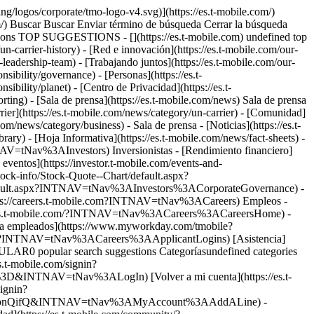
para realizar la llamada al 911. Es posible que sea necesario transferir tu llamada al 911 a otro Centro de Comunicaciones 911. ## Recuerda, cuando llames al 911 durante una emergencia: ## Preguntas frecuentes - ### ¿Qué es el servicio 911 básico? El servicio 911 básico es un sistema de telefonía de emergencia que conecta las llamadas móviles al 911 a un centro de comunicaciones 911 designado. El 911 básico puede o no brindar el número de devolución de llamada de 10 dígitos del teléfono móvil y la ubicación estimada. El teléfono debe tener batería y estar en un área de cobertura para realizar una llamada 911. - ### ¿Necesito comprar un teléfono actualizado para recibir servicio 911 básico o E911? ​​​​​​​No. Todos los teléfonos móviles de T-Mobile ofrecen a los suscriptores de T-Mobile acceso a los servicios 911 optimizados (también denominados "E911"). El servicio E911 concede a T-Mobile la capacidad de enrutar una llamada al 911 al centro de comunicaciones 911 designado para tu ubicación y de entregar automáticamente información sobre tu número telefónico y ubicación al operador de emergencias que responda la llamada. E911 se diferencia del servicio 911 básico en que el 911 básico no proporciona al Centro de Comunicaciones 911 información sobre tu ubicación o número de teléfono. - ### ¿Qué es el servicio 911 mejorado Fase I? El servicio 911 mejorado Fase I es el primer paso para brindar un mejor servicio de respuesta de emergencia a quienes llaman al 911. Los centros de comunicaciones de seguridad pública/911 deben enviar una carta a T-Mobile para solicitar la implementación del servicio Fase I en sus agencias. Una vez que el servicio Fase I se implementa, cuando entra una llamada 911 móvil al centro de comunicaciones del 911 (también llamado punto de respuesta de seguridad pública o PSAP), la pantalla de la computadora de quien contesta la llamada muestra el número de devolución de llamada de 10 dígitos del celular, si ese teléfono tiene un número asignado. En el caso que la llamada del celular se caiga, quien contesta la llamada puede comunicarse con la persona que llama. El servicio Fase I también identifica la información de ubicación de la torre celular y el sector en los cuales se originó la llamada en la pantalla de la computadora de quien contesta la llamada. Esto le brinda a quien contesta una ubicación general (por ejemplo, dentro del área de cobertura de la torre) de la persona que llama. El teléfono debe tener batería y estar en un área de cobertura para realizar una llamada 911. - ### Como suscriptor de T-Mobile, ¿necesito inscribirme en el servicio Fase I y Fase II? No. Los centros de comunicaciones de seguridad pública/911 dentro de un área específica son quienes solicitan el servicio a T-Mobile, no el suscriptor. Una vez que el centro de comunicaciones 911 solicita el servicio y que T-Mobile lo implementa, este servicio es provisto a todos los usuarios de la red T-Mobile en esa área. T-Mobile ha implementado el servicio 911 mejorado Fase