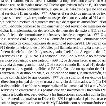
- ### Una
a que el servicio está disponible? La Comisión Federal de Comunicacione
ud de un centro de comunicaciones de seguridad pública/911. De vez en c
 desde mi teléfono de T-Mobile, ¿mi llamada será dirigida al centro 9
mero de teléfono de 10 dígitos asignado al teléfono. Asegúrate de info
servicios Fase I y II? No. La solución Fase II de T-Mobile no requiere 
e servicio prepagado o pospagado. - ### ¿Qué debería hacer si marco ac
itas ayuda de emergencia. - ### ¿Qué sucede cuando llamo al 911 desde m
respuesta de seguridad pública o PSAP). Cuando un operador del 911 c
arretera, el destino del viaje, el indicador de millas, la intersección
be con claridad lo que ocurrió. - ### Si me suscribí al servicio de Lla
 dirección principal donde se usará el servicio de Llamadas wifi ("la Dir
ar disponible, el teléfono siempre realizará la llamada al 911 a través 
los servicios de emergencia. Es posible que transmitamos tu Dirección 
rgencia a localizarte, pero debido a las limitaciones asociadas con la 
. __Acuerdas actualizar tu Dirección E911 registrada si planeas usar el
gistrada ingresando a su cuenta de MyT-Mobile.com o comunicándose co