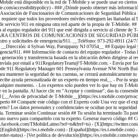
obile está disponible en la red de T-Mobile y se puede usar en ciertos
ile.com/accessibilitypolicy) - ### ¿Dónde puedo obtener más informaci
sociación de Funcionarios de Comunicaciones de Seguridad Pública - 
l requiere que todos los proveedores móviles entreguen las llamadas al
nivel de servicio 911 en ninguna otra red aparte de la propia d
ipo regulador del 911 que esté dirigida a servicio al cliente de T-M
## SOLO PARA CENTROS DE COMUNICACIONES DE SEGURIDAD PÚBLICA Y
 registro y solicitudes de emergencia/911. __Teléfono: 973-292-8911 
irección: 4 Sylvan Way, Parsippany NJ 07054__ ## Equipo legal y de
rgencia/911. ### Información de contacto del equipo regulador - Todas la
a generación y transferencia basada en la ubicación deben dirigirse al r
, envíala por email a 911RegulatoryTeam@T-Mobile.com. - Envía por fax 
Mobile 911 Regulatory Manager 601 Pennsylvania Avenue NW North Bui
a mantener la seguridad de tus cuentas, se cerrará automáticamente tu s
cibe ayuda personalizada de un experto en tiempo real__ - Por tu seguri
cualquier momento. - Los expertos solo pueden ver lo que hay en T-Mobi
en la pantalla. Al hacer clic en "Aceptar y continuar", das tu consentim
l [__Aviso de privacidad de T-Mobile__](https://es.t-mobile.com/privac
perto ## Comparte este código con el Experto code Una vez que el expe
erto? Los datos personales y confidenciales se ocultan por tu seguridad 
amada. Terminar sesión Continuar sesión ## Tu sesión ha terminado Tu pa
no nuevo para compartirlo con tu experto. Generar nuevo código ## Co
.facebook.com/TMobileLatino?ref=ts&fref=ts) - [X](https://twitter.co
nglish](https://es.t-mobile.com) - [Español](https://es.t-mobile.com)
-
der-status) - [Ver política de devolución](https://es.t-mobile.com/respo