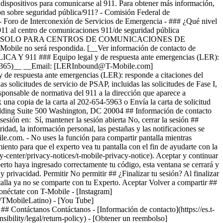
 dispositivos para comunicarse al 911. Para obtener más información,
ón sobre seguridad pública/911? - Comisión Federal de
Foro de Interconexión de Servicios de Emergencia - ### ¿Qué nivel
 911 al centro de comunicaciones 911/de seguridad pública
e T-Mobile. ## SOLO PARA CENTROS DE COMUNICACIONES DE
obile no será respondida. [__Ver información de contacto de
 911 ### Equipo legal y de respuesta ante emergencias (LER):
(24/7/365)__ __Email: [LERInbound@T-Mobile.com]
 respuesta ante emergencias (LER): responde a citaciones del
s solicitudes de servicio de PSAP, incluidas las solicitudes de Fase I,
esponsable de normativa del 911 a la dirección que aparece a
una copia de la carta al 202-654-5963 o Envía la carta de solicitud
lding Suite 500 Washington, DC 20004 ## Información de contacto
esión en: Sí, mantener la sesión abierta No, cerrar la sesión ##
dad, la información personal, las pestañas y las notificaciones se
le.com. - No uses la función para compartir pantalla mientras
iento para que el experto vea tu pantalla con el fin de ayudarte con la
y-center/privacy-notices/t-mobile-privacy-notice). Aceptar y continuar
rto haya ingresado correctamente tu código, esta ventana se cerrará y
y privacidad. Permitir No permitir ## ¿Finalizar tu sesión? Al finalizar
ntalla ya no se comparte con tu Experto. Aceptar Volver a compartir ##
néctate con T-Mobile - [Instagram]
m/TMobileLatino) - [You Tube]
 ## Contáctanos Contáctanos - [Información de contacto](https://es.t-
nsibility/legal/return-policy) - [Obtener un reembolso]