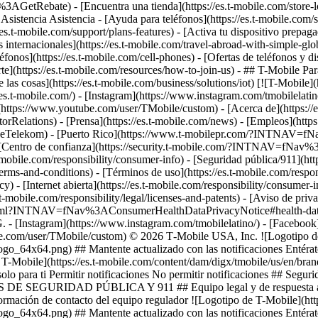
3AGetRebate) - [Encuentra una tienda](https://es.t-mobile.com/st
 Asistencia Asistencia - [Ayuda para teléfonos](https://es.t-mobile.com/s
//es.t-mobile.com/support/plans-features) - [Activa tu dispositivo prepa
fas internacionales](https://es.t-mobile.com/travel-abroad-with-simple
léfonos](https://es.t-mobile.com/cell-phones) - [Ofertas de teléfonos y d
e](https://es.t-mobile.com/resources/how-to-join-us) - ## T-Mobile P
e las cosas](https://es.t-mobile.com/business/solutions/iot) [![T-Mobile]
/es.t-mobile.com/) - [Instagram](https://www.instagram.com/tmobilela
be](https://www.youtube.com/user/TMobile/custom)
- [Acerca de](https://
rRelations) - [Prensa](https://es.t-mobile.com/news) - [Empleos](h
elekom) - [Puerto Rico](https://www.t-mobilepr.com/?INTNAV=f
 [Centro de confianza](https://security.t-mobile.com/?INTNAV=fNav%3AT
t-mobile.com/responsibility/consumer-info) - [Seguridad pública/911](htt
terms-and-conditions) - [Términos de uso](https://es.t-mobile.com/respon
icy) - [Internet abierta](https://es.t-mobile.com/responsibility/consumer-
.t-mobile.com/responsibility/legal/licenses-and-patents) - [Aviso de priv
.html?INTNAV=fNav%3AConsumerHealthDataPrivacyNotice#health-data-pri
G.
- [Instagram](https://www.instagram.com/tmobilelatino/) - [Faceboo
be.com/user/TMobile/custom) © 2026 T‑Mobile USA, Inc. ![Logotipo de 
go_64x64.png) ## Mantente actualizado con las notificaciones Entérate
e T-Mobile](https://es.t-mobile.com/content/dam/digx/tmobile/us/en/br
olo para ti Permitir notificaciones No permitir notificaciones ## Segur
RIDAD PÚBLICA Y 911 ## Equipo legal y de respuesta ante emer
formación de contacto del equipo regulador ![Logotipo de T-Mobile](https
go_64x64.png) ## Mantente actualizado con las notificaciones Entérate