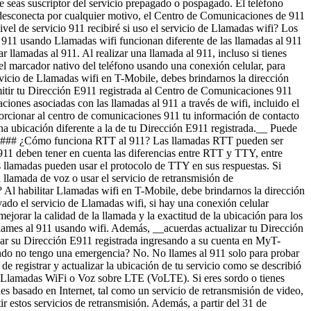
 seas suscriptor del servicio prepagado o pospagado. El teléfono
se desconecta por cualquier motivo, el Centro de Comunicaciones de 911
vel de servicio 911 recibiré si uso el servicio de Llamadas wifi? Los
l 911 usando Llamadas wifi funcionan diferente de las llamadas al 911
zar llamadas al 911. Al realizar una llamada al 911, incluso si tienes
 del marcador nativo del teléfono usando una conexión celular, para
ervicio de Llamadas wifi en T-Mobile, debes brindarnos la dirección
smitir tu Dirección E911 registrada al Centro de Comunicaciones 911
ciones asociadas con las llamadas al 911 a través de wifi, incluido el
porcionar al centro de comunicaciones 911 tu información de contacto
na ubicación diferente a la de tu Dirección E911 registrada.__ Puede
 ### ¿Cómo funciona RTT al 911? Las llamadas RTT pueden ser
11 deben tener en cuenta las diferencias entre RTT y TTY, entre
las llamadas pueden usar el protocolo de TTY en sus respuestas. Si
 llamada de voz o usar el servicio de retransmisión de
? Al habilitar Llamadas wifi en T-Mobile, debe brindarnos la dirección
ivado el servicio de Llamadas wifi, si hay una conexión celular
mejorar la calidad de la llamada y la exactitud de la ubicación para los
lames al 911 usando wifi. Además, __acuerdas actualizar tu Dirección
izar su Dirección E911 registrada ingresando a su cuenta en MyT-
ndo no tengo una emergencia? No. No llames al 911 solo para probar
 registrar y actualizar la ubicación de tu servicio como se describió
r Llamadas WiFi o Voz sobre LTE (VoLTE). Si eres sordo o tienes
s basado en Internet, tal como un servicio de retransmisión de video,
r estos servicios de retransmisión. Además, a partir del 31 de