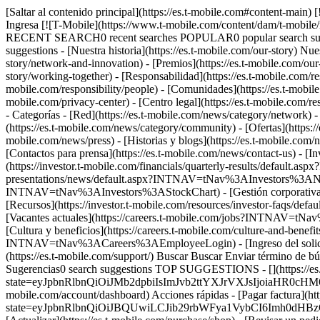
[Saltar al contenido principal](https://es.t-mobile.com#content-main) [![T-Mobile](https://www.t-mobile.com/content/dam/t-mobile/ntm/branding/logos/corporate/tmo-logo-v4.svg)](https://es.t-mobile.com/) Ingresa [![T-Mobile](https://www.t-mobile.com/content/dam/t-mobile/ntm/branding/logos/corporate/tmo-logo-v4.svg)](https://es.t-mobile.com/) Buscar Buscar Enviar término de búsqueda Cerrar la búsqueda RECENT SEARCH0 recent searches POPULAR0 popular search suggestions Categoríasundefined categories Sugerencias0 search suggestions TOP SUGGESTIONS - [](https://es.t-mobile.com) undefined top suggestions - [Nuestra historia](https://es.t-mobile.com/our-story) Nuestra historia - [Historia del Un-carrier](https://es.t-mobile.com/our-story/un-carrier-history) - [Red e innovación](https://es.t-mobile.com/our-story/network-and-innovation) - [Premios](https://es.t-mobile.com/our-story/awards) - [Directorio](https://es.t-mobile.com/our-story/executive-leadership-team) - [Trabajando juntos](https://es.t-mobile.com/our-story/working-together) - [Responsabilidad](https://es.t-mobile.com/responsibility) Responsabilidad - [Gobierno](https://es.t-mobile.com/responsibility/governance) - [Personas](https://es.t-mobile.com/responsibility/people) - [Comunidades](https://es.t-mobile.com/responsibility/community) - [Planeta](https://es.t-mobile.com/responsibility/planet) - [Centro de Privacidad](https://es.t-mobile.com/privacy-center) - [Centro legal](https://es.t-mobile.com/responsibility/legal) - [Informes](https://es.t-mobile.com/responsibility/reporting) - [Sala de prensa](https://es.t-mobile.com/news) Sala de prensa - Categorías - [Red](https://es.t-mobile.com/news/category/network) - [Dispositivos](https://es.t-mobile.com/news/category/devices) - [Un-carrier](https://es.t-mobile.com/news/category/un-carrier) - [Comunidad](https://es.t-mobile.com/news/category/community) - [Ofertas](https://es.t-mobile.com/news/category/offers) - [Negocios](https://es.t-mobile.com/news/category/business) - Sala de prensa - [Noticias](https://es.t-mobile.com/news/press) - [Historias y blogs](https://es.t-mobile.com/news/stories) - [Activos de marca](https://es.t-mobile.com/news/media-library) - [Hoja Informativa](https://es.t-mobile.com/news/fact-sheets) - [Contactos para prensa](https://es.t-mobile.com/news/contact-us) - [Inversionistas](https://investor.t-mobile.com/overview/default.aspx?INTNAV=tNav%3AInvestors) Inversionistas - [Rendimiento financiero](https://investor.t-mobile.com/financials/quarterly-results/default.aspx?INTNAV=tNav%3AInvestors%3AFinancialPerformance) - [Noticias y eventos](https://investor.t-mobile.com/events-and-presentations/news/default.aspx?INTNAV=tNav%3AInvestors%3ANewsAndEvents) - [Gráfico de acciones](https://investor.t-mobile.com/stock-info/Stock-Quote--Chart/default.aspx?INTNAV=tNav%3AInvestors%3AStockChart) - [Gestión corporativa](https://investor.t-mobile.com/governance/governance-documents/default.aspx?INTNAV=tNav%3AInvestors%3ACorporateGovernance) - [Recursos](https://investor.t-mobile.com/resources/investor-faqs/default.aspx?INTNAV=tNav%3AInvestors%3AResources) - [Empleos](https://careers.t-mobile.com?INTNAV=tNav%3ACareers) Empleos - [Vacantes actuales](https://careers.t-mobile.com/jobs?INTNAV=tNav%3ACareers%3ACurrentOpenings) - [Inicio de empleos](https://careers.t-mobile.com/?INTNAV=tNav%3ACareers%3ACareersHome) - 