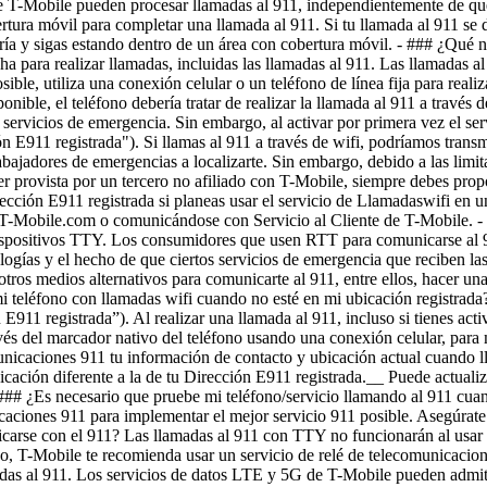
e T-Mobile pueden procesar llamadas al 911, independientemente de que
bertura móvil para completar una llamada al 911. Si tu llamada al 911 
ía y sigas estando dentro de un área con cobertura móvil. - ### ¿Qué ni
a para realizar llamadas, incluidas las llamadas al 911. Las llamadas a
osible, utiliza una conexión celular o un teléfono de línea fija para reali
onible, el teléfono debería tratar de realizar la llamada al 911 a través
os servicios de emergencia. Sin embargo, al activar por primera vez el s
ión E911 registrada"). Si llamas al 911 a través de wifi, podríamos tran
bajadores de emergencias a localizarte. Sin embargo, debido a las limita
er provista por un tercero no afiliado con T-Mobile, siempre debes pro
ección E911 registrada si planeas usar el servicio de Llamadaswifi en u
MyT-Mobile.com o comunicándose con Servicio al Cliente de T-Mobile.
-
dispositivos TTY. Los consumidores que usen RTT para comunicarse al 9
cnologías y el hecho de que ciertos servicios de emergencia que reciben 
tros medios alternativos para comunicarte al 911, entre ellos, hacer una
mi teléfono con llamadas wifi cuando no esté en mi ubicación registrada
E911 registrada”). Al realizar una llamada al 911, incluso si tienes act
ravés del marcador nativo del teléfono usando una conexión celular, para 
nicaciones 911 tu información de contacto y ubicación actual cuando l
bicación diferente a la de tu Dirección E911 registrada.__ Puede actual
## ¿Es necesario que pruebe mi teléfono/servicio llamando al 911 cua
aciones 911 para implementar el mejor servicio 911 posible. Asegúrate de
icarse con el 911? Las llamadas al 911 con TTY no funcionarán al usa
, T-Mobile te recomienda usar un servicio de relé de telecomunicacione
madas al 911. Los servicios de datos LTE y 5G de T-Mobile pueden admiti