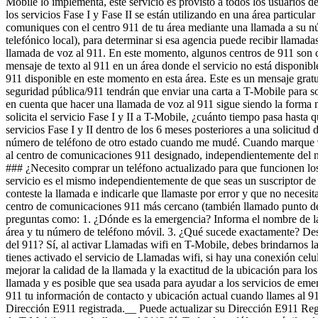
solicita el servicio Fase I y II a T-Mobile, ¿cuánto tiempo pasa hast
servicios Fase I y II dentro de los 6 meses posteriores a una solicit
número de teléfono de otro estado cuando me mudé. Cuando marque 911
al centro de comunicaciones 911 designado, independientemente del nú
### ¿Necesito comprar un teléfono actualizado para que funcionen los 
servicio es el mismo independientemente de que seas un suscriptor d
conteste la llamada e indicarle que llamaste por error y que no neces
centro de comunicaciones 911 más cercano (también llamado punto de 
preguntas como: 1. ¿Dónde es la emergencia? Informa el nombre de la c
área y tu número de teléfono móvil. 3. ¿Qué sucede exactamente? Descri
del 911? Sí, al activar Llamadas wifi en T-Mobile, debes brindarnos la
tienes activado el servicio de Llamadas wifi, si hay una conexión celul
mejorar la calidad de la llamada y la exactitud de la ubicación para 
llamada y es posible que sea usada para ayudar a los servicios de eme
911 tu información de contacto y ubicación actual cuando llames al 911
Dirección E911 registrada.__ Puede actualizar su Dirección E911 Re