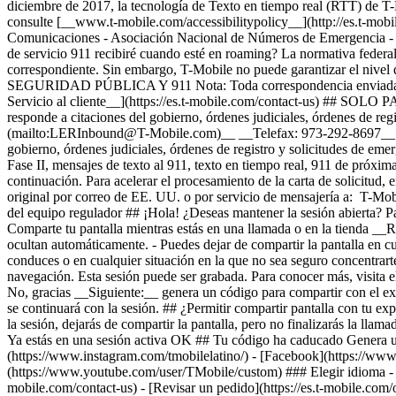
diciembre de 2017, la tecnología de Texto en tiempo real (RTT) de T-M
consulte [__www.t-mobile.com/accessibilitypolicy__](http://es.t-mob
Comunicaciones - Asociación Nacional de Números de Emergencia - A
de servicio 911 recibiré cuando esté en roaming? La normativa federa
correspondiente. Sin embargo, T-Mobile no puede garantizar el 
SEGURIDAD PÚBLICA Y 911 Nota: Toda correspondencia enviada al equ
Servicio al cliente__](https://es.t-mobile.com/contact-us) 
responde a citaciones del gobierno, órdenes judiciales, órdenes de
(mailto:LERInbound@T-Mobile.com)__ __Telefax: 973-292-8697__ __D
gobierno, órdenes judiciales, órdenes de registro y solicitudes de eme
Fase II, mensajes de texto al 911, texto en tiempo real, 911 de próxim
continuación. Para acelerar el procesamiento de la carta de solicitud
original por correo de EE. UU. o por servicio de mensajería a: T-
del equipo regulador ## ¡Hola! ¿Deseas mantener la sesión abierta? Par
Comparte tu pantalla mientras estás en una llamada o en la tienda __Re
ocultan automáticamente. - Puedes dejar de compartir la pantalla en 
conduces o en cualquier situación en la que no sea seguro concentrarte 
navegación. Esta sesión puede ser grabada. Para conocer más, visita e
No, gracias __Siguiente:__ genera un código para compartir con el ex
se continuará con la sesión. ## ¿Permitir compartir pantalla con tu exp
la sesión, dejarás de compartir la pantalla, pero no finalizarás la ll
Ya estás en una sesión activa OK ## Tu código ha caducado Genera u
(https://www.instagram.com/tmobilelatino/) - [Facebook](https://www
(https://www.youtube.com/user/TMobile/custom) ### Elegir idioma - [E
mobile.com/contact-us) - [Revisar un pedido](https://es.t-mobile.com/or