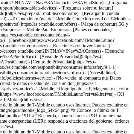
ore-locator?INTNAV=fNav%3AContactUs%3AFindStore) - [Programa
upport/phones-tablets-devices) - [Preguntas sobre tu factura]
gado](https://es.prepaid.t-mobile.com/home) - [Recargar tu cuenta
-global) - ## Conexión móvil de T-Mobile Conexión móvil de T-Mobile -
ispositivos](https://es.t-mobile.com/offers) - [Mapa de cobertura 5G y
ara Empresas T-Mobile Para Empresas - [Planes comerciales]
(https://es.t-mobile.com/content/dam/t-
tino/) - [Facebook](https://www.facebook.com/TMobileLatino?
es.t-mobile.com/our-story) - [Relaciones con inversionistas]
ttps://careers.t-mobile.com?INTNAV=fNav%3ACareers) - [Deutsche
Nav%3APuertoRico)
- [Aviso de Privacidad](https://es.t-
rustCenter) - [Centro de Privacidad](https://es.t-
ps://es.t-mobile.com/responsibility/consumer-info/safety/9-1-1) -
sibility/consumer-info/policies/terms-of-use) - [Accesibilidad]
info/policies/internet-service) - [No venda, ni comparta mis Datos
acidad de datos de salud del consumidor](https://es.t-
vacy-notice) - T-Mobile, el logotipo de la T, Magenta y el color
k](https://www.facebook.com/TMobileLatino?ref=ts&fref=ts) - [X]
T-Mobile](https://es.t-
 de lo último de T-Mobile cuando uses Internet. Puedes excluirte en
anding/logos/tmobile_logo_64x64.png) ## Conoce lo último de T-
idad pública / 911 ## Recuerda, cuando llames al 911 durante una
gencias (LER): responde a citaciones del gobierno, órdenes
://es.t-
 de lo último de T-Mobile cuando uses Internet. Puedes excluirte en