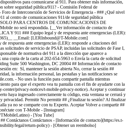
 dispositivos para comunicarse al 911. Para obtener más información,
ón sobre seguridad pública/911? - Comisión Federal de
Foro de Interconexión de Servicios de Emergencia - ### ¿Qué nivel
 911 al centro de comunicaciones 911/de seguridad pública
e T-Mobile. ## SOLO PARA CENTROS DE COMUNICACIONES DE
obile no será respondida. [__Ver información de contacto de
 911 ### Equipo legal y de respuesta ante emergencias (LER):
(24/7/365)__ __Email: [LERInbound@T-Mobile.com]
 respuesta ante emergencias (LER): responde a citaciones del
s solicitudes de servicio de PSAP, incluidas las solicitudes de Fase I,
esponsable de normativa del 911 a la dirección que aparece a
una copia de la carta al 202-654-5963 o Envía la carta de solicitud
lding Suite 500 Washington, DC 20004 ## Información de contacto
esión en: Sí, mantener la sesión abierta No, cerrar la sesión ##
dad, la información personal, las pestañas y las notificaciones se
le.com. - No uses la función para compartir pantalla mientras
iento para que el experto vea tu pantalla con el fin de ayudarte con la
y-center/privacy-notices/t-mobile-privacy-notice). Aceptar y continuar
rto haya ingresado correctamente tu código, esta ventana se cerrará y
y privacidad. Permitir No permitir ## ¿Finalizar tu sesión? Al finalizar
ntalla ya no se comparte con tu Experto. Aceptar Volver a compartir ##
néctate con T-Mobile - [Instagram]
m/TMobileLatino) - [You Tube]
 ## Contáctanos Contáctanos - [Información de contacto](https://es.t-
nsibility/legal/return-policy) - [Obtener un reembolso]