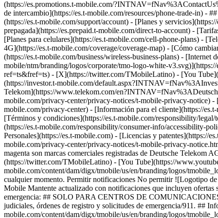
(https://es.promotions.t-mobile.com/?INTNAV=fNav%3AContactUs%
de intercambio](https://es.t-mobile.com/resources/phone-trade-in) - ##
(https://es.t-mobile.com/support/account) - [Planes y servicios](https:
prepagada](https://es.prepaid.t-mobile.com/direct-to-account) - [Tari
[Planes para celulares](https://es.t-mobile.com/cell-phone-plans) - [Te
4G](https://es.t-mobile.com/coverage/coverage-map) - [Cómo cambiart
(https://es.t-mobile.com/business/wireless-business-plans) - [Internet d
mobile/ntm/branding/logos/corporate/tmo-logo-white-v3.svg)](https:/
ref=ts&fref=ts) - [X](https://twitter.com/TMobileLatino) - [You Tu
(https://investor.t-mobile.com/default.aspx?INTNAV=fNav%3AInvesto
Telekom](https://www.telekom.com/en?INTNAV=fNav%3ADeutscheT
mobile.com/privacy-center/privacy-notices/t-mobile-privacy-notice) -
mobile.com/privacy-center) - [Información para el cliente](https://es.
[Términos y condiciones](https://es.t-mobile.com/responsibility/legal/
(https://es.t-mobile.com/responsibility/consumer-info/accessibility-pol
Personales](https://es.t-mobile.com) - [Licencias y patentes](https://es
mobile.com/privacy-center/privacy-notices/t-mobile-privacy-notice
magenta son marcas comerciales registradas de Deutsche Telekom A
(https://twitter.com/TMobileLatino) - [You Tube](https://www.youtu
mobile.com/content/dam/digx/tmobile/us/en/branding/logos/tmobile_lo
cualquier momento. Permitir notificaciones No permitir ![Logotipo d
Mobile Mantente actualizado con notificaciones que incluyen ofertas s
emergencia: ## SOLO PARA CENTROS DE COMUNICACIONES DE SEGU
judiciales, órdenes de registro y solicitudes de emergencia/911. ## In
mobile.com/content/dam/digx/tmobile/us/en/branding/logos/tmobile_lo