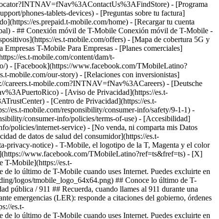
ore-locator?INTNAV=fNav%3AContactUs%3AFindStore) - [Programa
upport/phones-tablets-devices) - [Preguntas sobre tu factura]
gado](https://es.prepaid.t-mobile.com/home) - [Recargar tu cuenta
-global) - ## Conexión móvil de T-Mobile Conexión móvil de T-Mobile -
ispositivos](https://es.t-mobile.com/offers) - [Mapa de cobertura 5G y
ara Empresas T-Mobile Para Empresas - [Planes comerciales]
(https://es.t-mobile.com/content/dam/t-
tino/) - [Facebook](https://www.facebook.com/TMobileLatino?
es.t-mobile.com/our-story) - [Relaciones con inversionistas]
ttps://careers.t-mobile.com?INTNAV=fNav%3ACareers) - [Deutsche
Nav%3APuertoRico)
- [Aviso de Privacidad](https://es.t-
rustCenter) - [Centro de Privacidad](https://es.t-
ps://es.t-mobile.com/responsibility/consumer-info/safety/9-1-1) -
sibility/consumer-info/policies/terms-of-use) - [Accesibilidad]
info/policies/internet-service) - [No venda, ni comparta mis Datos
acidad de datos de salud del consumidor](https://es.t-
vacy-notice) - T-Mobile, el logotipo de la T, Magenta y el color
k](https://www.facebook.com/TMobileLatino?ref=ts&fref=ts) - [X]
T-Mobile](https://es.t-
 de lo último de T-Mobile cuando uses Internet. Puedes excluirte en
anding/logos/tmobile_logo_64x64.png) ## Conoce lo último de T-
idad pública / 911 ## Recuerda, cuando llames al 911 durante una
gencias (LER): responde a citaciones del gobierno, órdenes
://es.t-
 de lo último de T-Mobile cuando uses Internet. Puedes excluirte en