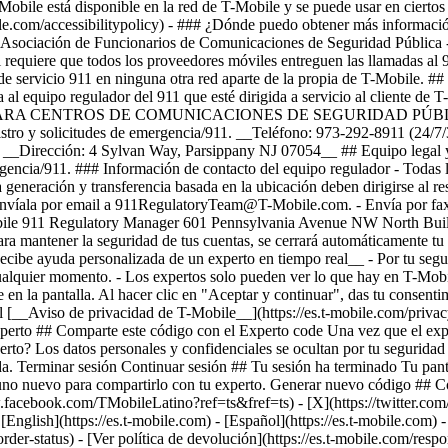
obile está disponible en la red de T-Mobile y se puede usar en ciertos
ile.com/accessibilitypolicy) - ### ¿Dónde puedo obtener más informaci
sociación de Funcionarios de Comunicaciones de Seguridad Pública - 
l requiere que todos los proveedores móviles entreguen las llamadas al
nivel de servicio 911 en ninguna otra red aparte de la propia d
ipo regulador del 911 que esté dirigida a servicio al cliente de T-M
## SOLO PARA CENTROS DE COMUNICACIONES DE SEGURIDAD PÚBLICA Y
 registro y solicitudes de emergencia/911. __Teléfono: 973-292-8911 
irección: 4 Sylvan Way, Parsippany NJ 07054__ ## Equipo legal y de
rgencia/911. ### Información de contacto del equipo regulador - Todas la
a generación y transferencia basada en la ubicación deben dirigirse al r
, envíala por email a 911RegulatoryTeam@T-Mobile.com. - Envía por fax 
Mobile 911 Regulatory Manager 601 Pennsylvania Avenue NW North Bui
a mantener la seguridad de tus cuentas, se cerrará automáticamente tu s
cibe ayuda personalizada de un experto en tiempo real__ - Por tu seguri
cualquier momento. - Los expertos solo pueden ver lo que hay en T-Mobi
en la pantalla. Al hacer clic en "Aceptar y continuar", das tu consentim
l [__Aviso de privacidad de T-Mobile__](https://es.t-mobile.com/privac
perto ## Comparte este código con el Experto code Una vez que el expe
erto? Los datos personales y confidenciales se ocultan por tu seguridad 
amada. Terminar sesión Continuar sesión ## Tu sesión ha terminado Tu pa
no nuevo para compartirlo con tu experto. Generar nuevo código ## Co
.facebook.com/TMobileLatino?ref=ts&fref=ts) - [X](https://twitter.co
nglish](https://es.t-mobile.com) - [Español](https://es.t-mobile.com)
-
der-status) - [Ver política de devolución](https://es.t-mobile.com/respo