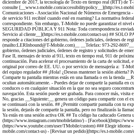
diciembre de 2017, la tecnología de Texto en tiempo real (RTT) de T-M
consulte [__www.t-mobile.com/accessibilitypolicy__](http://es.t-mob
Comunicaciones - Asociación Nacional de Números de Emergencia - A
de servicio 911 recibiré cuando esté en roaming? La normativa federa
correspondiente. Sin embargo, T-Mobile no puede garantizar el 
SEGURIDAD PÚBLICA Y 911 Nota: Toda correspondencia enviada al equ
Servicio al cliente__](https://es.t-mobile.com/contact-us) 
responde a citaciones del gobierno, órdenes judiciales, órdenes de
(mailto:LERInbound@T-Mobile.com)__ __Telefax: 973-292-8697__ __D
gobierno, órdenes judiciales, órdenes de registro y solicitudes de eme
Fase II, mensajes de texto al 911, texto en tiempo real, 911 de próxim
continuación. Para acelerar el procesamiento de la carta de solicitud
original por correo de EE. UU. o por servicio de mensajería a: T-
del equipo regulador ## ¡Hola! ¿Deseas mantener la sesión abierta? Par
Comparte tu pantalla mientras estás en una llamada o en la tienda __Re
ocultan automáticamente. - Puedes dejar de compartir la pantalla en 
conduces o en cualquier situación en la que no sea seguro concentrarte 
navegación. Esta sesión puede ser grabada. Para conocer más, visita e
No, gracias __Siguiente:__ genera un código para compartir con el ex
se continuará con la sesión. ## ¿Permitir compartir pantalla con tu exp
la sesión, dejarás de compartir la pantalla, pero no finalizarás la ll
Ya estás en una sesión activa OK ## Tu código ha caducado Genera u
(https://www.instagram.com/tmobilelatino/) - [Facebook](https://www
(https://www.youtube.com/user/TMobile/custom) ### Elegir idioma - [E
mobile.com/contact-us) - [Revisar un pedido](https://es.t-mobile.com/or