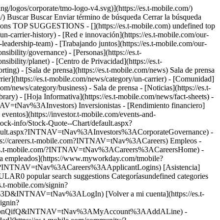
para realizar la llamada al 911. Es posible que sea necesario transferir tu llamada al 911 a otro Centro de Comunicaciones 911. ## Recuerda, cuando llames al 911 durante una emergencia: ## Preguntas frecuentes - ### ¿Qué es el servicio 911 básico? El servicio 911 básico es un sistema de telefonía de emergencia que conecta las llamadas móviles al 911 a un centro de comunicaciones 911 designado. El 911 básico puede o no brindar el número de devolución de llamada de 10 dígitos del teléfono móvil y la ubicación estimada. El teléfono debe tener batería y estar en un área de cobertura para realizar una llamada 911. - ### ¿Necesito comprar un teléfono actualizado para recibir servicio 911 básico o E911? ​​​​​​​No. Todos los teléfonos móviles de T-Mobile ofrecen a los suscriptores de T-Mobile acceso a los servicios 911 optimizados (también denominados "E911"). El servicio E911 concede a T-Mobile la capacidad de enrutar una llamada al 911 al centro de comunicaciones 911 designado para tu ubicación y de entregar automáticamente información sobre tu número telefónico y ubicación al operador de emergencias que responda la llamada. E911 se diferencia del servicio 911 básico en que el 911 básico no proporciona al Centro de Comunicaciones 911 información sobre tu ubicación o número de teléfono. - ### ¿Qué es el servicio 911 mejorado Fase I? El servicio 911 mejorado Fase I es el primer paso para brindar un mejor servicio de respuesta de emergencia a quienes llaman al 911. Los centros de comunicaciones de seguridad pública/911 deben enviar una carta a T-Mobile para solicitar la implementación del servicio Fase I en sus agencias. Una vez que el servicio Fase I se implementa, cuando entra una llamada 911 móvil al centro de comunicaciones del 911 (también llamado punto de respuesta de seguridad pública o PSAP), la pantalla de la computadora de quien contesta la llamada muestra el número de devolución de llamada de 10 dígitos del celular, si ese teléfono tiene un número asignado. En el caso que la llamada del celular se caiga, quien contesta la llamada puede comunicarse con la persona que llama. El servicio Fase I también identifica la información de ubicación de la torre celular y el sector en los cuales se originó la llamada en la pantalla de la computadora de quien contesta la llamada. Esto le brinda a quien contesta una ubicación general (por ejemplo, dentro del área de cobertura de la torre) de la persona que llama. El teléfono debe tener batería y estar en un área de cobertura para realizar una llamada 911. - ### Como suscriptor de T-Mobile, ¿necesito inscribirme en el servicio Fase I y Fase II? No. Los centros de comunicaciones de seguridad pública/911 dentro de un área específica son quienes solicitan el servicio a T-Mobile, no el suscriptor. Una vez que el centro de comunicaciones 911 solicita el servicio y que T-Mobile lo implementa, este servicio es provisto a todos los usuarios de la red T-Mobile en esa área. T-Mobile ha implementado el servicio 911 mejorado Fase