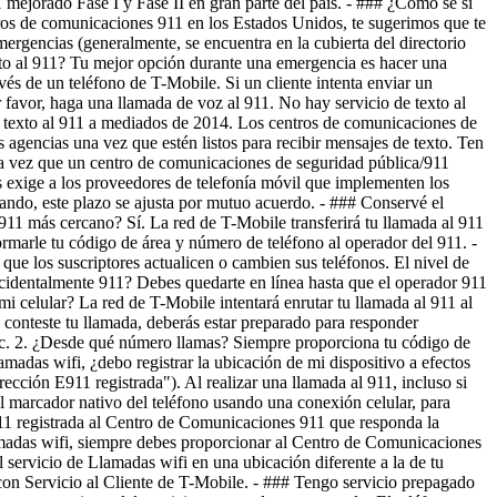
 vez que un centro de comunicaciones de seguridad pública/911
s exige a los proveedores de telefonía móvil que implementen los
uando, este plazo se ajusta por mutuo acuerdo. - ### Conservé el
11 más cercano? Sí. La red de T-Mobile transferirá tu llamada al 911
rmarle tu código de área y número de teléfono al operador del 911. -
que los suscriptores actualicen o cambien sus teléfonos. El nivel de
cidentalmente 911? Debes quedarte en línea hasta que el operador 911
i celular? La red de T-Mobile intentará enrutar tu llamada al 911 al
onteste tu llamada, deberás estar preparado para responder
, etc. 2. ¿Desde qué número llamas? Siempre proporciona tu código de
madas wifi, ¿debo registrar la ubicación de mi dispositivo a efectos
ección E911 registrada"). Al realizar una llamada al 911, incluso si
del marcador nativo del teléfono usando una conexión celular, para
E911 registrada al Centro de Comunicaciones 911 que responda la
llamadas wifi, siempre debes proporcionar al Centro de Comunicaciones
 servicio de Llamadas wifi en una ubicación diferente a la de tu
n Servicio al Cliente de T-Mobile. - ### Tengo servicio prepagado