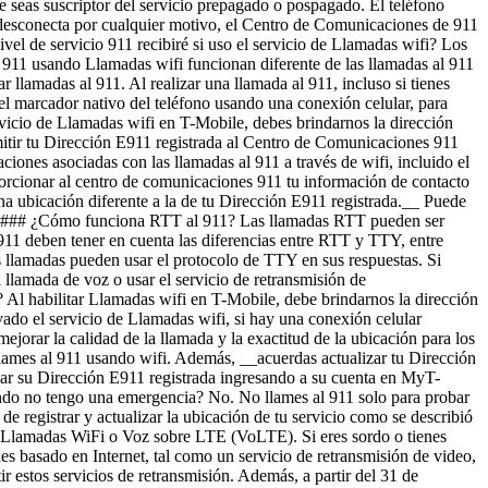
 seas suscriptor del servicio prepagado o pospagado. El teléfono
se desconecta por cualquier motivo, el Centro de Comunicaciones de 911
vel de servicio 911 recibiré si uso el servicio de Llamadas wifi? Los
l 911 usando Llamadas wifi funcionan diferente de las llamadas al 911
zar llamadas al 911. Al realizar una llamada al 911, incluso si tienes
 del marcador nativo del teléfono usando una conexión celular, para
ervicio de Llamadas wifi en T-Mobile, debes brindarnos la dirección
smitir tu Dirección E911 registrada al Centro de Comunicaciones 911
ciones asociadas con las llamadas al 911 a través de wifi, incluido el
porcionar al centro de comunicaciones 911 tu información de contacto
na ubicación diferente a la de tu Dirección E911 registrada.__ Puede
 ### ¿Cómo funciona RTT al 911? Las llamadas RTT pueden ser
11 deben tener en cuenta las diferencias entre RTT y TTY, entre
las llamadas pueden usar el protocolo de TTY en sus respuestas. Si
 llamada de voz o usar el servicio de retransmisión de
? Al habilitar Llamadas wifi en T-Mobile, debe brindarnos la dirección
ivado el servicio de Llamadas wifi, si hay una conexión celular
mejorar la calidad de la llamada y la exactitud de la ubicación para los
lames al 911 usando wifi. Además, __acuerdas actualizar tu Dirección
izar su Dirección E911 registrada ingresando a su cuenta en MyT-
ndo no tengo una emergencia? No. No llames al 911 solo para probar
 registrar y actualizar la ubicación de tu servicio como se describió
r Llamadas WiFi o Voz sobre LTE (VoLTE). Si eres sordo o tienes
s basado en Internet, tal como un servicio de retransmisión de video,
r estos servicios de retransmisión. Además, a partir del 31 de