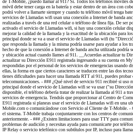
de T-Mobile, ¿puedo llamar al 911? Sí. Todos los teléfonos móviles d
móvil debe tener carga en la batería y estar dentro de un área con co
podrá volver a llamarte siempre y cuando tu teléfono móvil tenga bater
servicios de Llamadas wifi usan una conexión a Internet de banda anch
realizadas a través de una red celular o teléfono de línea fija. De ser p
activado el servicio de Llamadas wifi, si hay una conexión celular disp
mejorar la calidad de la llamada y la exactitud de la ubicación para l
principal donde se va a usar el servicio de Llamadas wifi (tu "Direcc
que responda la llamada y la misma podría usarse para ayudar a los tra
hecho de que la conexión a Internet de banda ancha utilizada podría s
y ubicación actual cuando llames al 911. __Acuerdas actualizar tu Dir
actualizar su Dirección E911 registrada ingresando a su cuenta en 
respondidas por el personal de los servicios de emergencias usando 
ellas, la forma en que ciertos caracteres se traducen entre las dos te
tienes dificultades para hacer una llamada RTT al 911, puedes probar o
telecomunicaciones. - ### ¿Qué nivel de servicio 911 recibiré si uso 
principal donde el servicio de Llamadas wifi se va usar ("su Dirección 
disponible, el teléfono debería tratar de realizar la llamada al 911 a t
servicios de emergencia. Tendrás que proporcionar al Centro de Comu
E911 registrada si planeas usar el servicio de Llamadas wifi en una u
Mobile.com o comunicándose con Servicio al Cliente de T-Mobile. - #
el sistema. T-Mobile trabaja conjuntamente con los centros de comunic
anteriormente. - ### ¿Existen limitaciones para usar TTY para comun
problemas de audición y necesitas ayuda para comunicarte por teléfono
IP Relay o servicio telefónico con subtítulos por IP, incluso para lla