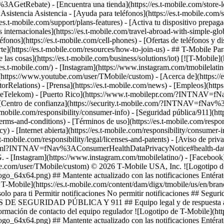
3AGetRebate) - [Encuentra una tienda](https://es.t-mobile.com/st
 Asistencia Asistencia - [Ayuda para teléfonos](https://es.t-mobile.com/s
//es.t-mobile.com/support/plans-features) - [Activa tu dispositivo prepa
fas internacionales](https://es.t-mobile.com/travel-abroad-with-simple
léfonos](https://es.t-mobile.com/cell-phones) - [Ofertas de teléfonos y d
e](https://es.t-mobile.com/resources/how-to-join-us) - ## T-Mobile P
e las cosas](https://es.t-mobile.com/business/solutions/iot) [![T-Mobile]
/es.t-mobile.com/) - [Instagram](https://www.instagram.com/tmobilela
be](https://www.youtube.com/user/TMobile/custom)
- [Acerca de](https://
rRelations) - [Prensa](https://es.t-mobile.com/news) - [Empleos](h
elekom) - [Puerto Rico](https://www.t-mobilepr.com/?INTNAV=f
 [Centro de confianza](https://security.t-mobile.com/?INTNAV=fNav%3AT
t-mobile.com/responsibility/consumer-info) - [Seguridad pública/911](htt
terms-and-conditions) - [Términos de uso](https://es.t-mobile.com/respon
icy) - [Internet abierta](https://es.t-mobile.com/responsibility/consumer-
.t-mobile.com/responsibility/legal/licenses-and-patents) - [Aviso de priv
.html?INTNAV=fNav%3AConsumerHealthDataPrivacyNotice#health-data-pri
G.
- [Instagram](https://www.instagram.com/tmobilelatino/) - [Faceboo
be.com/user/TMobile/custom) © 2026 T‑Mobile USA, Inc. ![Logotipo de 
go_64x64.png) ## Mantente actualizado con las notificaciones Entérate
e T-Mobile](https://es.t-mobile.com/content/dam/digx/tmobile/us/en/br
olo para ti Permitir notificaciones No permitir notificaciones ## Segur
RIDAD PÚBLICA Y 911 ## Equipo legal y de respuesta ante emer
formación de contacto del equipo regulador ![Logotipo de T-Mobile](https
go_64x64.png) ## Mantente actualizado con las notificaciones Entérate