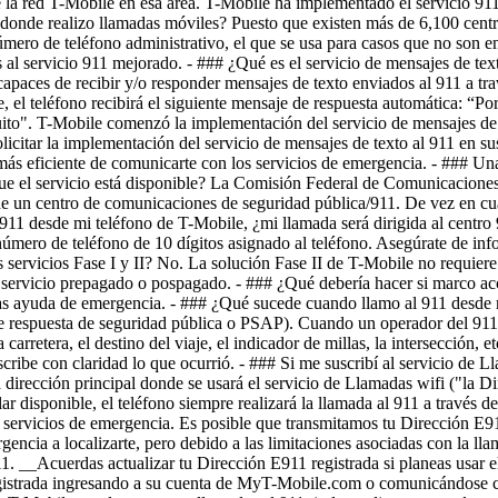
- ### Una
a que el servicio está disponible? La Comisión Federal de Comunicacione
ud de un centro de comunicaciones de seguridad pública/911. De vez en c
 desde mi teléfono de T-Mobile, ¿mi llamada será dirigida al centro 9
mero de teléfono de 10 dígitos asignado al teléfono. Asegúrate de info
servicios Fase I y II? No. La solución Fase II de T-Mobile no requiere 
e servicio prepagado o pospagado. - ### ¿Qué debería hacer si marco ac
itas ayuda de emergencia. - ### ¿Qué sucede cuando llamo al 911 desde m
respuesta de seguridad pública o PSAP). Cuando un operador del 911 c
arretera, el destino del viaje, el indicador de millas, la intersección
be con claridad lo que ocurrió. - ### Si me suscribí al servicio de Lla
 dirección principal donde se usará el servicio de Llamadas wifi ("la Dir
ar disponible, el teléfono siempre realizará la llamada al 911 a través 
los servicios de emergencia. Es posible que transmitamos tu Dirección 
rgencia a localizarte, pero debido a las limitaciones asociadas con la 
. __Acuerdas actualizar tu Dirección E911 registrada si planeas usar el
gistrada ingresando a su cuenta de MyT-Mobile.com o comunicándose co