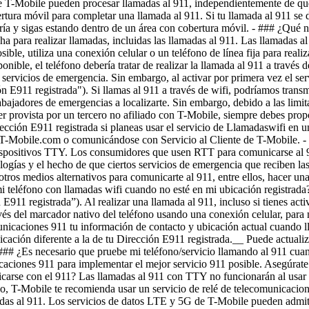
e T-Mobile pueden procesar llamadas al 911, independientemente de que
bertura móvil para completar una llamada al 911. Si tu llamada al 911 
ía y sigas estando dentro de un área con cobertura móvil. - ### ¿Qué ni
a para realizar llamadas, incluidas las llamadas al 911. Las llamadas a
osible, utiliza una conexión celular o un teléfono de línea fija para reali
onible, el teléfono debería tratar de realizar la llamada al 911 a través
os servicios de emergencia. Sin embargo, al activar por primera vez el s
ión E911 registrada"). Si llamas al 911 a través de wifi, podríamos tran
bajadores de emergencias a localizarte. Sin embargo, debido a las limita
er provista por un tercero no afiliado con T-Mobile, siempre debes pro
ección E911 registrada si planeas usar el servicio de Llamadaswifi en u
MyT-Mobile.com o comunicándose con Servicio al Cliente de T-Mobile.
-
dispositivos TTY. Los consumidores que usen RTT para comunicarse al 9
cnologías y el hecho de que ciertos servicios de emergencia que reciben 
tros medios alternativos para comunicarte al 911, entre ellos, hacer una
mi teléfono con llamadas wifi cuando no esté en mi ubicación registrada
E911 registrada”). Al realizar una llamada al 911, incluso si tienes act
ravés del marcador nativo del teléfono usando una conexión celular, para 
nicaciones 911 tu información de contacto y ubicación actual cuando l
bicación diferente a la de tu Dirección E911 registrada.__ Puede actual
## ¿Es necesario que pruebe mi teléfono/servicio llamando al 911 cua
aciones 911 para implementar el mejor servicio 911 posible. Asegúrate de
icarse con el 911? Las llamadas al 911 con TTY no funcionarán al usa
, T-Mobile te recomienda usar un servicio de relé de telecomunicacione
madas al 911. Los servicios de datos LTE y 5G de T-Mobile pueden admiti