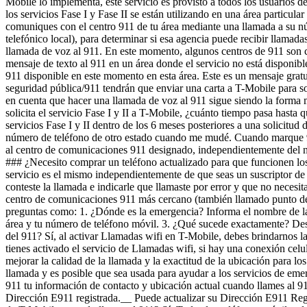
solicita el servicio Fase I y II a T-Mobile, ¿cuánto tiempo pasa hast
servicios Fase I y II dentro de los 6 meses posteriores a una solicit
número de teléfono de otro estado cuando me mudé. Cuando marque 911
al centro de comunicaciones 911 designado, independientemente del nú
### ¿Necesito comprar un teléfono actualizado para que funcionen los 
servicio es el mismo independientemente de que seas un suscriptor d
conteste la llamada e indicarle que llamaste por error y que no neces
centro de comunicaciones 911 más cercano (también llamado punto de 
preguntas como: 1. ¿Dónde es la emergencia? Informa el nombre de la c
área y tu número de teléfono móvil. 3. ¿Qué sucede exactamente? Descri
del 911? Sí, al activar Llamadas wifi en T-Mobile, debes brindarnos la
tienes activado el servicio de Llamadas wifi, si hay una conexión celul
mejorar la calidad de la llamada y la exactitud de la ubicación para 
llamada y es posible que sea usada para ayudar a los servicios de eme
911 tu información de contacto y ubicación actual cuando llames al 911
Dirección E911 registrada.__ Puede actualizar su Dirección E911 Re