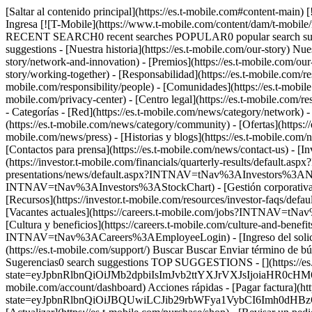
[Saltar al contenido principal](https://es.t-mobile.com#content-main) [![T-Mobile](https://www.t-mobile.com/content/dam/t-mobile/ntm/branding/logos/corporate/tmo-logo-v4.svg)](https://es.t-mobile.com/) Ingresa [![T-Mobile](https://www.t-mobile.com/content/dam/t-mobile/ntm/branding/logos/corporate/tmo-logo-v4.svg)](https://es.t-mobile.com/) Buscar Buscar Enviar término de búsqueda Cerrar la búsqueda RECENT SEARCH0 recent searches POPULAR0 popular search suggestions Categoríasundefined categories Sugerencias0 search suggestions TOP SUGGESTIONS - [](https://es.t-mobile.com) undefined top suggestions - [Nuestra historia](https://es.t-mobile.com/our-story) Nuestra historia - [Historia del Un-carrier](https://es.t-mobile.com/our-story/un-carrier-history) - [Red e innovación](https://es.t-mobile.com/our-story/network-and-innovation) - [Premios](https://es.t-mobile.com/our-story/awards) - [Directorio](https://es.t-mobile.com/our-story/executive-leadership-team) - [Trabajando juntos](https://es.t-mobile.com/our-story/working-together) - [Responsabilidad](https://es.t-mobile.com/responsibility) Responsabilidad - [Gobierno](https://es.t-mobile.com/responsibility/governance) - [Personas](https://es.t-mobile.com/responsibility/people) - [Comunidades](https://es.t-mobile.com/responsibility/community) - [Planeta](https://es.t-mobile.com/responsibility/planet) - [Centro de Privacidad](https://es.t-mobile.com/privacy-center) - [Centro legal](https://es.t-mobile.com/responsibility/legal) - [Informes](https://es.t-mobile.com/responsibility/reporting) - [Sala de prensa](https://es.t-mobile.com/news) Sala de prensa - Categorías - [Red](https://es.t-mobile.com/news/category/network) - [Dispositivos](https://es.t-mobile.com/news/category/devices) - [Un-carrier](https://es.t-mobile.com/news/category/un-carrier) - [Comunidad](https://es.t-mobile.com/news/category/community) - [Ofertas](https://es.t-mobile.com/news/category/offers) - [Negocios](https://es.t-mobile.com/news/category/business) - Sala de prensa - [Noticias](https://es.t-mobile.com/news/press) - [Historias y blogs](https://es.t-mobile.com/news/stories) - [Activos de marca](https://es.t-mobile.com/news/media-library) - [Hoja Informativa](https://es.t-mobile.com/news/fact-sheets) - [Contactos para prensa](https://es.t-mobile.com/news/contact-us) - [Inversionistas](https://investor.t-mobile.com/overview/default.aspx?INTNAV=tNav%3AInvestors) Inversionistas - [Rendimiento financiero](https://investor.t-mobile.com/financials/quarterly-results/default.aspx?INTNAV=tNav%3AInvestors%3AFinancialPerformance) - [Noticias y eventos](https://investor.t-mobile.com/events-and-presentations/news/default.aspx?INTNAV=tNav%3AInvestors%3ANewsAndEvents) - [Gráfico de acciones](https://investor.t-mobile.com/stock-info/Stock-Quote--Chart/default.aspx?INTNAV=tNav%3AInvestors%3AStockChart) - [Gestión corporativa](https://investor.t-mobile.com/governance/governance-documents/default.aspx?INTNAV=tNav%3AInvestors%3ACorporateGovernance) - [Recursos](https://investor.t-mobile.com/resources/investor-faqs/default.aspx?INTNAV=tNav%3AInvestors%3AResources) - [Empleos](https://careers.t-mobile.com?INTNAV=tNav%3ACareers) Empleos - [Vacantes actuales](https://careers.t-mobile.com/jobs?INTNAV=tNav%3ACareers%3ACurrentOpenings) - [Inicio de empleos](https://careers.t-mobile.com/?INTNAV=tNav%3ACareers%3ACareersHome) - 