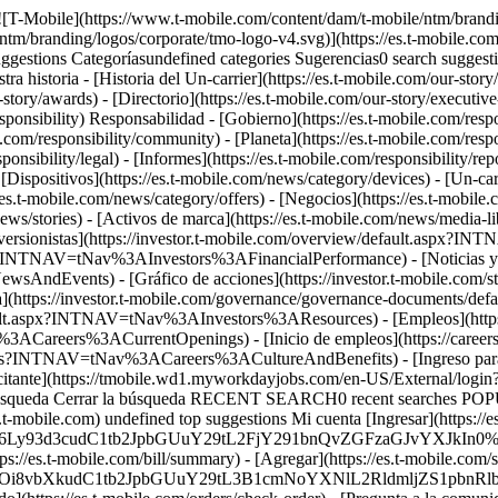
[Cultura y beneficios](https://careers.t-mobile.com/culture-and-benefits?INTNAV=tNav%3ACareers%3ACultureAndBenefits) - [Ingreso para empleados](https://www.myworkday.com/tmobile?INTNAV=tNav%3ACareers%3AEmployeeLogin) - [Ingreso del solicitante](https://tmobile.wd1.myworkdayjobs.com/en-US/External/login?INTNAV=tNav%3ACareers%3AApplicantLogins) [Asistencia](https://es.t-mobile.com/support/) Buscar Buscar Enviar término de búsqueda Cerrar la búsqueda RECENT SEARCH0 recent searches POPULAR0 popular search suggestions Categoríasundefined categories Sugerencias0 search suggestions TOP SUGGESTIONS - [](https://es.t-mobile.com) undefined top suggestions Mi cuenta [Ingresar](https://es.t-mobile.com/signin?state=eyJpbnRlbnQiOiJMb2dpbiIsImJvb2ttYXJrVXJsIjoiaHR0cHM6Ly93d3cudC1tb2JpbGUuY29tL2FjY291bnQvZGFzaGJvYXJkIn0%3D&INTNAV=tNav%3ALogIn) [Volver a mi cuenta](https://es.t-mobile.com/account/dashboard) Acciones rápidas - [Pagar factura](https://es.t-mobile.com/bill/summary) - [Agregar](https://es.t-mobile.com/signin?state=eyJpbnRlbnQiOiJBQUwiLCJib29rbWFya1VybCI6Imh0dHBzOi8vbXkudC1tb2JpbGUuY29tL3B1cmNoYXNlL2RldmljZS1pbnRlbnQifQ&INTNAV=tNav%3AMyAccount%3AAddALine) - [Actualizar](https://es.t-mobile.com/purchase/shop) - [Revisar un pedido](https://es.t-mobile.com/orders/check-order) - [Pregunta a la comunidad](https://es.t-mobile.com/community/?INTNAV=tNav%3AMyAccount%3ACommunity) más de T-Mobile - [Wireless (Móvil)](https://es.t-mobile.com/) - [Empresas](https://es.t-mobile.com/business) - [Prepagado](https://es.prepaid.t-mobile.com/home) - [Internet](https://es.t-mobile.com/home-internet) [](https://es.t-mobile.com) SEGURIDAD # 911 ## Seguridad pública / 911 Los servicios 911 son brindados por tus agencias estatales y locales. Nuestros dispositivos pueden realizar llamadas al 911 en los EE.UU., y el acceso al 911 está disponible a clientes sin importar tu Plan Tarifario. La pila del dispositivo debe tener carga y estar conectado a la red para completar una llamada 911. Aunque T-Mobile es habitualmente capaz de comunicar su número de teléfono y/o ubicación a un punto de respuesta de seguridad pública (“Centro de Comunicaciones 911”), en ciertos casos, es posible que los operadores del Centro de Comunicaciones 911 no sepan su número de teléfono o su ubicación actual. Como resultado, al realizar llamadas 911 tú debes brindarnos tu información de contacto y tu ubicación actual. Otros terceros participan en conectar una llamada 911 y T-Mobile no es el único responsable por decidir el Centro de Comunicaciones 911 al que su llamada 911 puede ser enviada. Si estás transfiriendo un número hacia nosotros o de nosotros, es posible que no te podamos brindar con ciertos servicios, tal como los servicios de ubicación 911, mientras la transferencia está en proceso. Si estás fuera de EE.UU. tendrás que marcar un número diferente que el 911 para llamar a los servicios de emergencia. ## Seguridad pública / 911 ## Recuerda, cuando llames al 911 durante una emergencia: Mantén la calma y habla claro. No cortes hasta que el operador del 911 haya obtenido toda la información necesaria, incluyendo tu nombre, ubicación, número de teléfono y naturaleza de la emergencia. Cuando llamas al 911 desde un celular, es posible que tu llamada se desconecte si se pierde la señal. Asegúrate de volver a llamar al 911 si la llamada se corta. Si estás conduciendo, te sugerimos que te apartes del camino y detengas el vehículo 