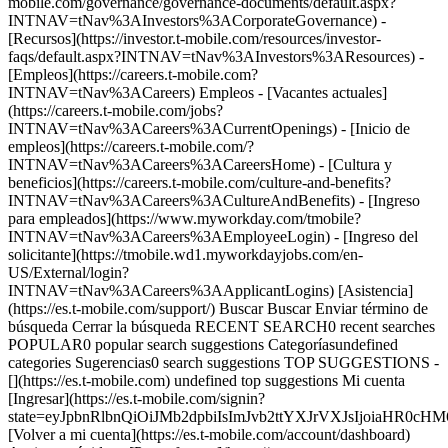
mobile.com/governance/governance-documents/default.aspx?
INTNAV=tNav%3AInvestors%3ACorporateGovernance) -
[Recursos](https://investor.t-mobile.com/resources/investor-
faqs/default.aspx?INTNAV=tNav%3AInvestors%3AResources) -
[Empleos](https://careers.t-mobile.com?
INTNAV=tNav%3ACareers) Empleos - [Vacantes actuales]
(https://careers.t-mobile.com/jobs?
INTNAV=tNav%3ACareers%3ACurrentOpenings) - [Inicio de
empleos](https://careers.t-mobile.com/?
INTNAV=tNav%3ACareers%3ACareersHome) - [Cultura y
beneficios](https://careers.t-mobile.com/culture-and-benefits?
INTNAV=tNav%3ACareers%3ACultureAndBenefits) - [Ingreso
para empleados](https://www.myworkday.com/tmobile?
INTNAV=tNav%3ACareers%3AEmployeeLogin) - [Ingreso del
solicitante](https://tmobile.wd1.myworkdayjobs.com/en-
US/External/login?
INTNAV=tNav%3ACareers%3AApplicantLogins) [Asistencia]
(https://es.t-mobile.com/support/) Buscar Buscar Enviar término de
búsqueda Cerrar la búsqueda RECENT SEARCH0 recent searches
POPULAR0 popular search suggestions Categoríasundefined
categories Sugerencias0 search suggestions TOP SUGGESTIONS -
[](https://es.t-mobile.com) undefined top suggestions Mi cuenta
[Ingresar](https://es.t-mobile.com/signin?
state=eyJpbnRlbnQiOiJMb2dpbiIsImJvb2ttYXJrVXJsIjoiaHR
[Volver a mi cuenta](https://es.t-mobile.com/account/dashboard)