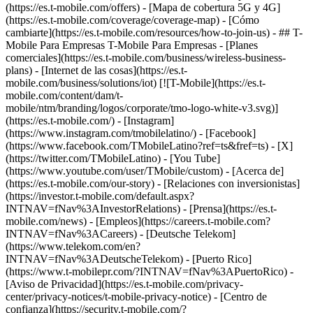
(https://es.t-mobile.com/offers) - [Mapa de cobertura 5G y 4G]
(https://es.t-mobile.com/coverage/coverage-map) - [Cómo
cambiarte](https://es.t-mobile.com/resources/how-to-join-us) - ## T-
Mobile Para Empresas T-Mobile Para Empresas - [Planes
comerciales](https://es.t-mobile.com/business/wireless-business-
plans) - [Internet de las cosas](https://es.t-
mobile.com/business/solutions/iot) [![T-Mobile](https://es.t-
mobile.com/content/dam/t-
mobile/ntm/branding/logos/corporate/tmo-logo-white-v3.svg)]
(https://es.t-mobile.com/) - [Instagram]
(https://www.instagram.com/tmobilelatino/) - [Facebook]
(https://www.facebook.com/TMobileLatino?ref=ts&fref=ts) - [X]
(https://twitter.com/TMobileLatino) - [You Tube]
(https://www.youtube.com/user/TMobile/custom)
- [Acerca de]
(https://es.t-mobile.com/our-story) - [Relaciones con inversionistas]
(https://investor.t-mobile.com/default.aspx?
INTNAV=fNav%3AInvestorRelations) - [Prensa](https://es.t-
mobile.com/news) - [Empleos](https://careers.t-mobile.com?
INTNAV=fNav%3ACareers) - [Deutsche Telekom]
(https://www.telekom.com/en?
INTNAV=fNav%3ADeutscheTelekom) - [Puerto Rico]
(https://www.t-mobilepr.com/?INTNAV=fNav%3APuertoRico)
-
[Aviso de Privacidad](https://es.t-mobile.com/privacy-
center/privacy-notices/t-mobile-privacy-notice) - [Centro de
confianza](https://security.t-mobile.com/?