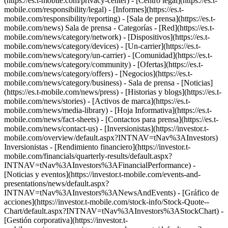
(https://es.t-mobile.com/privacy-center) - [Centro legal](https://es.t-
mobile.com/responsibility/legal) - [Informes](https://es.t-
mobile.com/responsibility/reporting) - [Sala de prensa](https://es.t-
mobile.com/news) Sala de prensa - Categorías - [Red](https://es.t-
mobile.com/news/category/network) - [Dispositivos](https://es.t-
mobile.com/news/category/devices) - [Un-carrier](https://es.t-
mobile.com/news/category/un-carrier) - [Comunidad](https://es.t-
mobile.com/news/category/community) - [Ofertas](https://es.t-
mobile.com/news/category/offers) - [Negocios](https://es.t-
mobile.com/news/category/business) - Sala de prensa - [Noticias]
(https://es.t-mobile.com/news/press) - [Historias y blogs](https://es.t-
mobile.com/news/stories) - [Activos de marca](https://es.t-
mobile.com/news/media-library) - [Hoja Informativa](https://es.t-
mobile.com/news/fact-sheets) - [Contactos para prensa](https://es.t-
mobile.com/news/contact-us) - [Inversionistas](https://investor.t-
mobile.com/overview/default.aspx?INTNAV=tNav%3AInvestors)
Inversionistas - [Rendimiento financiero](https://investor.t-
mobile.com/financials/quarterly-results/default.aspx?
INTNAV=tNav%3AInvestors%3AFinancialPerformance) -
[Noticias y eventos](https://investor.t-mobile.com/events-and-
presentations/news/default.aspx?
INTNAV=tNav%3AInvestors%3ANewsAndEvents) - [Gráfico de
acciones](https://investor.t-mobile.com/stock-info/Stock-Quote--
Chart/default.aspx?INTNAV=tNav%3AInvestors%3AStockChart) -
[Gestión corporativa](https://investor.t-