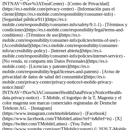
INTNAV=fNav%3ATrustCenter) - [Centro de Privacidad]
(https://es.t-mobile.com/privacy-center) - [Información para el
cliente](https://es.t-mobile.com/responsibility/consumer-info) -
[Seguridad pública/911](https://es.t-
mobile.com/responsibility/consumer-info/safety/9-1-1) - [Términos y
condiciones](https://es.t-mobile.com/responsibility/legal/terms-and-
conditions) - [Términos de uso](https://es.t-
mobile.com/responsibility/consumer-info/policies/terms-of-use) -
[Accesibilidad](https://es.t-mobile.com/responsibility/consumer-
info/accessibility-policy) - [Internet abierta](https://es.t-
mobile.com/responsibility/consumer-info/policies/internet-service) -
[No venda, ni comparta mis Datos Personales](https://es.t-
mobile.com) - [Licencias y patentes](https://es.t-
mobile.com/responsibility/legal/licenses-and-patents) - [Aviso de
privacidad de datos de salud del consumidor](https://es.t-
mobile.com/privacy-center/privacy-notices/t-mobile-privacy-
notice.html?
INTNAV=fNav%3AConsumerHealthDataPrivacyNotice#health-
data-privacy-notice) - T-Mobile, el logotipo de la T, Magenta y el
color magenta son marcas comerciales registradas de Deutsche
Telekom AG.
- [Instagram]
(https://www.instagram.com/tmobilelatino/) - [Facebook]
(https://www.facebook.com/TMobileLatino?ref=ts&fref=ts) - [X]
(https://twitter.com/TMobileLatino) - [You Tube]
(https://www.youtube.com/user/TMobile/custom) © 2026 T‑Mobile