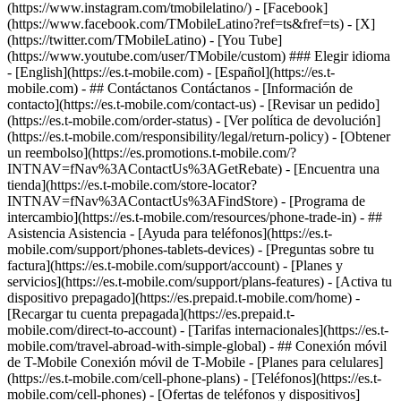
(https://www.instagram.com/tmobilelatino/) - [Facebook]
(https://www.facebook.com/TMobileLatino?ref=ts&fref=ts) - [X]
(https://twitter.com/TMobileLatino) - [You Tube]
(https://www.youtube.com/user/TMobile/custom) ### Elegir idioma
- [English](https://es.t-mobile.com) - [Español](https://es.t-
mobile.com)
- ## Contáctanos Contáctanos - [Información de
contacto](https://es.t-mobile.com/contact-us) - [Revisar un pedido]
(https://es.t-mobile.com/order-status) - [Ver política de devolución]
(https://es.t-mobile.com/responsibility/legal/return-policy) - [Obtener
un reembolso](https://es.promotions.t-mobile.com/?
INTNAV=fNav%3AContactUs%3AGetRebate) - [Encuentra una
tienda](https://es.t-mobile.com/store-locator?
INTNAV=fNav%3AContactUs%3AFindStore) - [Programa de
intercambio](https://es.t-mobile.com/resources/phone-trade-in) - ##
Asistencia Asistencia - [Ayuda para teléfonos](https://es.t-
mobile.com/support/phones-tablets-devices) - [Preguntas sobre tu
factura](https://es.t-mobile.com/support/account) - [Planes y
servicios](https://es.t-mobile.com/support/plans-features) - [Activa tu
dispositivo prepagado](https://es.prepaid.t-mobile.com/home) -
[Recargar tu cuenta prepagada](https://es.prepaid.t-
mobile.com/direct-to-account) - [Tarifas internacionales](https://es.t-
mobile.com/travel-abroad-with-simple-global) - ## Conexión móvil
de T-Mobile Conexión móvil de T-Mobile - [Planes para celulares]
(https://es.t-mobile.com/cell-phone-plans) - [Teléfonos](https://es.t-
mobile.com/cell-phones) - [Ofertas de teléfonos y dispositivos]