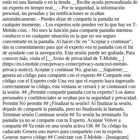
estás en una llamada o en la tienda __Recibe ayuda personalizada de
un experto en tiempo real__ - Por tu seguridad, la información
personal, las pestañas y las notificaciones se ocultan
automáticamente. - Puedes dejar de compartir la pantalla en
cualquier momento. - Los expertos solo pueden ver lo que hay en T-
Mobile.com. - No uses la función para compartir pantalla mientras
conduces o en cualquier situación en la que no sea seguro
concentrarte en la pantalla. Al hacer clic en "Aceptar y continuar",
das tu consentimiento para que el experto vea tu pantalla con el fin
de ayudarte con la navegación. Esta sesión puede ser grabada. Para
conocer más, visita el [__Aviso de privacidad de T-Mobile__]
(https://es.t-mobile.com/privacy-center/privacy-notices/t-mobile-
privacy-notice). Aceptar y continuar No, gracias __Siguiente:__
genera un código para compartir con el experto ## Comparte este
código con el Experto code Una vez que el experto haya ingresado
correctamente tu código, esta ventana se cerrará y se continuará con
la sesión. ## ¿Permitir compartir pantalla con tu experto? Los datos
personales y confidenciales se ocultan por tu seguridad y privacidad.
Permitir No permitir ## ¿Finalizar tu sesión? Al finalizar la sesión,
dejarás de compartir la pantalla, pero no finalizarás la llamada.
Terminar sesión Continuar sesión ## Tu sesión ha terminado Tu
pantalla ya no se comparte con tu Experto. Aceptar Volver a
compartir ## Ya estás en una sesión activa OK ## Tu código ha
caducado Genera uno nuevo para compartirlo con tu experto.
Generar nuevo código ## Conéctate con T-Mobile - [Instagram]