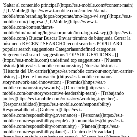
[Saltar al contenido principal](https://es.t-mobile.com#content-main)
[![T-Mobile](https://www.t-mobile.com/content/dam/t-
mobile/ntm/branding/logos/corporate/tmo-logo-v4.svg)](https://es.t-
mobile.com/) Ingresa [![T-Mobile](https://www.t-
mobile.com/content/dam/t-
mobile/ntm/branding/logos/corporate/tmo-logo-v4.svg)](https://es.t-
mobile.com/) Buscar Buscar Enviar término de búsqueda Cerrar la
búsqueda RECENT SEARCH0 recent searches POPULAR0
popular search suggestions Categoríasundefined categories
Sugerencias0 search suggestions TOP SUGGESTIONS - []
(https://es.t-mobile.com) undefined top suggestions - [Nuestra
historia](https://es.t-mobile.com/our-story) Nuestra historia -
[Historia del Un-carrier](https://es.t-mobile.com/our-story/un-carrier-
history) - [Red e innovación](https://es.t-mobile.com/our-
story/network-and-innovation) - [Premios](https://es.t-
mobile.com/our-story/awards) - [Directorio](https://es.t-
mobile.com/our-story/executive-leadership-team) - [Trabajando
juntos](https://es.t-mobile.com/our-story/working-together) -
[Responsabilidad](https://es.t-mobile.com/responsibility)
Responsabilidad - [Gobierno](https://es.t-
mobile.com/responsibility/governance) - [Personas](https://es.t-
mobile.com/responsibility/people) - [Comunidades](https://es.t-
mobile.com/responsibility/community) - [Planeta](https://es.t-
mobile.com/responsibility/planet) - [Centro de Privacidad]