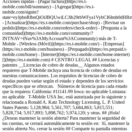
Acciones rápidas - [Pagar factura](https://es.t-
mobile.com/bill/summary) - [Agregar](https://es.t-
mobile.com/signin?
state=eyJpbnRlbnQiOiJBQUwiLCJib29rbWFya1VybCI6Imh0d
- [Actualizar](https://es.t-mobile.com/purchase/shop) - [Revisar un
pedido](https://es.t-mobile.com/orders/check-order) - [Pregunta a la
comunidad](https://es.t-mobile.com/community/?
INTNAV=tNav%3AMyAccount%3ACommunity) más de T-
Mobile - [Wireless (Móvil)](https://es.t-mobile.com/) - [Empresas]
(https://es.t-mobile.com/business) - [Prepagado](https://es.prepaid.t-
mobile.com/home) - [Internet](https://es.t-mobile.com/home-internet)
[](https://es.t-mobile.com) # CENTRO LEGAL ## Licencias y
patentes __Licencias de cobro de deudas__ Algunos estados
requieren que T-Mobile incluya una licencia de cobro de deudas en
nuestras comunicaciones. Los requisitos de licencias de cobro de
deudas pueden variar según el estado y dependen de los servicios
específicos que se ofrezcan. Números de licencia para cada estado
que la requiera: California: #11141-99 Iowa: no aplicable Luisiana:
no aplicable T-Mobile USA Inc, está autorizada por lo siguiente y
relacionada a Ronald A. Katz Technology Licensing, L. P. United
States Patents: 5,128,984; 5,561,707; 5,684,863; 5,815,551;
5,828,734; 5,917,893; 5,898,762; 5,974,120; y otras. ## ¡Hola!
¿Deseas mantener la sesión abierta? Para mantener la seguridad de
tus cuentas, se cerrará automáticamente tu sesión en: Sí, mantener la
sesión abierta No, cerrar la sesión ## Comparte tu pantalla mientras