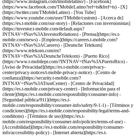
(https://www.instagram.com/tmobilelatino/) - [Facebook]
(https://www.facebook.com/TMobileLatino?ref=ts&fref=ts) - [X]
(https://twitter.com/TMobileLatino) - [You Tube]
(https://www.youtube.com/user/TMobile/custom)
- [Acerca de]
(https://es.t-mobile.com/our-story) - [Relaciones con inversionistas]
(https://investor.t-mobile.com/default.aspx?
INTNAV=fNav%3AInvestorRelations) - [Prensa](https://es.t-
mobile.com/news) - [Empleos](https://careers.t-mobile.com?
INTNAV=fNav%3ACareers) - [Deutsche Telekom]
(https://www.telekom.com/en?
INTNAV=fNav%3ADeutscheTelekom) - [Puerto Rico]
(https://www.t-mobilepr.com/?INTNAV=fNav%3APuertoRico)
-
[Aviso de Privacidad](https://es.t-mobile.com/privacy-
center/privacy-notices/t-mobile-privacy-notice) - [Centro de
confianza](https://security.t-mobile.com/?
INTNAV=fNav%3ATrustCenter) - [Centro de Privacidad]
(https://es.t-mobile.com/privacy-center) - [Información para el
cliente](https://es.t-mobile.com/responsibility/consumer-info) -
[Seguridad pública/911](https://es.t-
mobile.com/responsibility/consumer-info/safety/9-1-1) - [Términos y
condiciones](https://es.t-mobile.com/responsibility/legal/terms-and-
conditions) - [Términos de uso](https://es.t-
mobile.com/responsibility/consumer-info/policies/terms-of-use) -
[Accesibilidad](https://es.t-mobile.com/responsibility/consumer-
info/accessibility-policy) - [Internet abierta](https://es.t-