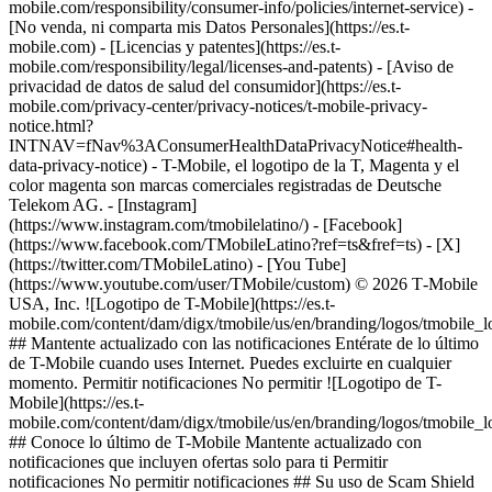
mobile.com/responsibility/consumer-info/policies/internet-service) -
[No venda, ni comparta mis Datos Personales](https://es.t-
mobile.com) - [Licencias y patentes](https://es.t-
mobile.com/responsibility/legal/licenses-and-patents) - [Aviso de
privacidad de datos de salud del consumidor](https://es.t-
mobile.com/privacy-center/privacy-notices/t-mobile-privacy-
notice.html?
INTNAV=fNav%3AConsumerHealthDataPrivacyNotice#health-
data-privacy-notice) - T-Mobile, el logotipo de la T, Magenta y el
color magenta son marcas comerciales registradas de Deutsche
Telekom AG.
- [Instagram]
(https://www.instagram.com/tmobilelatino/) - [Facebook]
(https://www.facebook.com/TMobileLatino?ref=ts&fref=ts) - [X]
(https://twitter.com/TMobileLatino) - [You Tube]
(https://www.youtube.com/user/TMobile/custom) © 2026 T‑Mobile
USA, Inc. ![Logotipo de T-Mobile](https://es.t-
mobile.com/content/dam/digx/tmobile/us/en/branding/logos/tmobile_
## Mantente actualizado con las notificaciones Entérate de lo último
de T-Mobile cuando uses Internet. Puedes excluirte en cualquier
momento. Permitir notificaciones No permitir ![Logotipo de T-
Mobile](https://es.t-
mobile.com/content/dam/digx/tmobile/us/en/branding/logos/tmobile_
## Conoce lo último de T-Mobile Mantente actualizado con
notificaciones que incluyen ofertas solo para ti Permitir
notificaciones No permitir notificaciones ## Su uso de Scam Shield