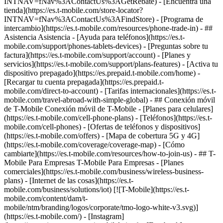
INTNAV=fNav%3AContactUs%3AGetRebate) - [Encuentra una
tienda](https://es.t-mobile.com/store-locator?
INTNAV=fNav%3AContactUs%3AFindStore) - [Programa de
intercambio](https://es.t-mobile.com/resources/phone-trade-in) - ##
Asistencia Asistencia - [Ayuda para teléfonos](https://es.t-
mobile.com/support/phones-tablets-devices) - [Preguntas sobre tu
factura](https://es.t-mobile.com/support/account) - [Planes y
servicios](https://es.t-mobile.com/support/plans-features) - [Activa tu
dispositivo prepagado](https://es.prepaid.t-mobile.com/home) -
[Recargar tu cuenta prepagada](https://es.prepaid.t-
mobile.com/direct-to-account) - [Tarifas internacionales](https://es.t-
mobile.com/travel-abroad-with-simple-global) - ## Conexión móvil
de T-Mobile Conexión móvil de T-Mobile - [Planes para celulares]
(https://es.t-mobile.com/cell-phone-plans) - [Teléfonos](https://es.t-
mobile.com/cell-phones) - [Ofertas de teléfonos y dispositivos]
(https://es.t-mobile.com/offers) - [Mapa de cobertura 5G y 4G]
(https://es.t-mobile.com/coverage/coverage-map) - [Cómo
cambiarte](https://es.t-mobile.com/resources/how-to-join-us) - ## T-
Mobile Para Empresas T-Mobile Para Empresas - [Planes
comerciales](https://es.t-mobile.com/business/wireless-business-
plans) - [Internet de las cosas](https://es.t-
mobile.com/business/solutions/iot) [![T-Mobile](https://es.t-
mobile.com/content/dam/t-
mobile/ntm/branding/logos/corporate/tmo-logo-white-v3.svg)]
(https://es.t-mobile.com/) - [Instagram]