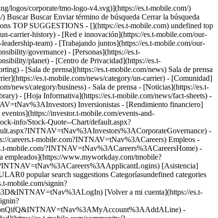
gos”); - Información de privacidad; - Las prácticas de administración de la red; - Las limitaciones de responsabilidad; y - La resolución de disputas mediante arbitraje y la renuncia a demandas colectivas (los términos completos están disponibles [__aquí__](https://es.t-mobile.com#DisputeResolution)). ## ¿EXISTEN OTROS TÉRMINOS QUE APLICAN A MÍ? Sí. Su “Contrato” incluye estos T y C, los términos adicionales en su Plan Tarifario, su Plan de Datos, su Contrato de Servicio, y cualquiera de los términos y disposiciones conectados a estos T y C. Las secciones señaladas con “\*” seguirán vigentes aun después de que termine nuestro Contrato con usted. También tenga en cuenta que nuestro [__Aviso de privacidad__](http://es.t-mobile.com/company/website/privacypolicy.aspx) y [__Política de privacidad abierta__](http://es.t-mobile.com/OpenInternet) aplican al uso de nuestros productos y servicios. También podría tener otros contratos con nosotros, como el plan de financiamiento de equipo o el Contrato de Arrendamiento JUMP! On Demand. ## \*¿CÓMO RESUELVO LAS DISPUTAS CON T-MOBILE? Al aceptar estos T y C estás aceptando resolver cualquier disputa con nosotros a través de arbitraje vinculante (al menos que te excluyas) o procedimientos de disputas de reclamos de menor cuantía, y para renunciar tus derechos a demandas colectivas y juicios por jurado. Su contrato de arbitraje completo, incluidas las instrucciones para excluirse, está disponible [__aquí__](https://es.t-mobile.com#DisputeResolution) y el sitio web para excluirse está disponible [__aquí__](https://www.t-mobiledisputeresolution.com/). Para conocer Términos y Condiciones adicionales que rigen una disputa entre nosotros, incluyendo cómo disputar los Cargos en su factura, ley aplicable, exención de ciertas garantías, limitaciones de responsabilidad, y sus obligaciones de indemnización, haga clic [__aquí__](https://es.t-mobile.com#OTRDR). ## ¿QUE ES UN PLAN DE TARIFAS? Tu “Plan Tarifario” incluye tus asignaciones de Servicio, por ejemplo, para minutos, mensajes, datos, tarifas, cobertura, y otros términos. Puede conocer su uso actual visitando my.T-mobile.com, con la app Mi Cuenta de T-Mobile o con un código corto de su Dispositivo (puede encontrar más información sobre el código corto en www.t-mobile.com). Si existe cualquier discrepancia entre un término de su Plan Tarifario y estos T y C, el término de su Plan Tarifario rige. ## ¿CÓMO ME VAN A COBRAR POR EL USO DE DATOS? El servicio de datos puede estar incluido en su Plan Tarifario o Pase internacional, o se puede cobrar por el uso de datos en base a un sistema de cobro de pago por uso ("Plan de Datos"). Su Plan Tarifario y/o Plan de Datos incluirá más información sobre cómo calculamos el uso de datos. Puede conocer su uso actual visitando my.T-mobile.com, con la app Mi Cuenta de T-Mobile o con un código corto de su dispositivo (puede encontrar más información sobre el código corto en www.t-mobile.com). Si no tienes un Plan de Datos, es posible que tu dispo