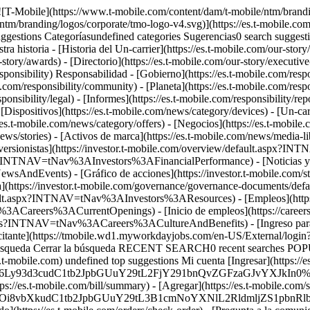
ltura y beneficios](https://careers.t-mobile.com/culture-and-benefits?INTNAV=tNav%3ACareers%3ACultureAndBenefits) - [Ingreso para empleados](https://www.myworkday.com/tmobile?INTNAV=tNav%3ACareers%3AEmployeeLogin) - [Ingreso del solicitante](https://tmobile.wd1.myworkdayjobs.com/en-US/External/login?INTNAV=tNav%3ACareers%3AApplicantLogins) [Asistencia](https://es.t-mobile.com/support/) Buscar Buscar Enviar término de búsqueda Cerrar la búsqueda RECENT SEARCH0 recent searches POPULAR0 popular search suggestions Categoríasundefined categories Sugerencias0 search suggestions TOP SUGGESTIONS - [](https://es.t-mobile.com) undefined top suggestions Mi cuenta [Ingresar](https://es.t-mobile.com/signin?state=eyJpbnRlbnQiOiJMb2dpbiIsImJvb2ttYXJrVXJsIjoiaHR0cHM6Ly93d3cudC1tb2JpbGUuY29tL2FjY291bnQvZGFzaGJvYXJkIn0%3D&INTNAV=tNav%3ALogIn) [Volver a mi cuenta](https://es.t-mobile.com/account/dashboard) Acciones rápidas - [Pagar factura](https://es.t-mobile.com/bill/summary) - [Agregar](https://es.t-mobile.com/signin?state=eyJpbnRlbnQiOiJBQUwiLCJib29rbWFya1VybCI6Imh0dHBzOi8vbXkudC1tb2JpbGUuY29tL3B1cmNoYXNlL2RldmljZS1pbnRlbnQifQ&INTNAV=tNav%3AMyAccount%3AAddALine) - [Actualizar](https://es.t-mobile.com/purchase/shop) - [Revisar un pedido](https://es.t-mobile.com/orders/check-order) - [Pregunta a la comunidad](https://es.t-mobile.com/community/?INTNAV=tNav%3AMyAccount%3ACommunity) más de T-Mobile - [Wireless (Móvil)](https://es.t-mobile.com/) - [Empresas](https://es.t-mobile.com/business) - [Prepagado](https://es.prepaid.t-mobile.com/home) - [Internet](https://es.t-mobile.com/home-internet) [](https://es.t-mobile.com) CENTRO LEGAL # Términos y Condiciones de T-Mobile En vigencia a partir del 17 de marzo de 2016 Gracias por elegir T-Mobile. Lea estos Términos y condiciones (en adelante, "T y C"), que contienen información importante sobre su relación con T-Mobile, incluido el arbitraje obligatorio de disputas entre nosotros, en lugar de demandas colectivas o juicios por jurado. Estás sujeto a estas disposiciones al aceptar estos T y C. ## ¿CON QUIÉN ES ESTE CONTRATO? Estos T y C son un contrato entre usted y nosotros, T-Mobile USA, Inc., y nuestras subsidiarias controladas, cesionarios y agentes. ## ¿CÓMO ACEPTO ESTOS T Y C? Se considerará que acepta estos T y C si hace cualquiera de lo siguiente: - proporciona una firma electrónica o por escrito, o nos da una confirmación, diciéndonos en forma verbal que acepta; - activa, usa o paga por el Servicio o el dispositivo; o - abre la caja del dispositivo. Si no quiere aceptar estos T y C, no haga ninguna de estas cosas. Cuando acepta, nos está diciendo que tiene la mayoría de edad (lo cual quiere decir que está legalmente emancipado, o que tiene la mayoría de edad en su jurisdicción) y que puede celebrar un contrato. Si acepta de parte de una organización, nos está diciendo que está autorizado para cerrar este Contrato, y las referencias a “usted” en estos T y C pueden significar la organización. ## ¿QUÉ ESTÁ INCLUIDO EN ESTOS TÉRMINOS Y CONDICIONES? En estos T y C, encontrará información importante sobre: - Los servicios de T-Mobile suministrados a usted ("Servicios"); - Cualquier dispositivo al que proporcionamos Servicio, tal como un teléfono, dispositivo, tableta, o tarjeta SIM (colectivamente el “dispositivo”); - Cualquier cargo, impuesto, costo, y otros montos que le cobraremos o que fueron aceptados o procesados a través de su dispositivo (“Car