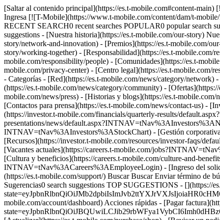
[Saltar al contenido principal](https://es.t-mobile.com#content-main) [![T-Mobile](https://www.t-mobile.com/content/dam/t-mobile/ntm/branding/logos/corporate/tmo-logo-v4.svg)](https://es.t-mobile.com/) Ingresa [![T-Mobile](https://www.t-mobile.com/content/dam/t-mobile/ntm/branding/logos/corporate/tmo-logo-v4.svg)](https://es.t-mobile.com/) Buscar Buscar Enviar término de búsqueda Cerrar la búsqueda RECENT SEARCH0 recent searches POPULAR0 popular search suggestions Categoríasundefined categories Sugerencias0 search suggestions TOP SUGGESTIONS - [](https://es.t-mobile.com) undefined top suggestions - [Nuestra historia](https://es.t-mobile.com/our-story) Nuestra historia - [Historia del Un-carrier](https://es.t-mobile.com/our-story/un-carrier-history) - [Red e innovación](https://es.t-mobile.com/our-story/network-and-innovation) - [Premios](https://es.t-mobile.com/our-story/awards) - [Directorio](https://es.t-mobile.com/our-story/executive-leadership-team) - [Trabajando juntos](https://es.t-mobile.com/our-story/working-together) - [Responsabilidad](https://es.t-mobile.com/responsibility) Responsabilidad - [Gobierno](https://es.t-mobile.com/responsibility/governance) - [Personas](https://es.t-mobile.com/responsibility/people) - [Comunidades](https://es.t-mobile.com/responsibility/community) - [Planeta](https://es.t-mobile.com/responsibility/planet) - [Centro de Privacidad](https://es.t-mobile.com/privacy-center) - [Centro legal](https://es.t-mobile.com/responsibility/legal) - [Informes](https://es.t-mobile.com/responsibility/reporting) - [Sala de prensa](https://es.t-mobile.com/news) Sala de prensa - Categorías - [Red](https://es.t-mobile.com/news/category/network) - [Dispositivos](https://es.t-mobile.com/news/category/devices) - [Un-carrier](https://es.t-mobile.com/news/category/un-carrier) - [Comunidad](https://es.t-mobile.com/news/category/community) - [Ofertas](https://es.t-mobile.com/news/category/offers) - [Negocios](https://es.t-mobile.com/news/category/business) - Sala de prensa - [Noticias](https://es.t-mobile.com/news/press) - [Historias y blogs](https://es.t-mobile.com/news/stories) - [Activos de marca](https://es.t-mobile.com/news/media-library) - [Hoja Informativa](https://es.t-mobile.com/news/fact-sheets) - [Contactos para prensa](https://es.t-mobile.com/news/contact-us) - [Inversionistas](https://investor.t-mobile.com/overview/default.aspx?INTNAV=tNav%3AInvestors) Inversionistas - [Rendimiento financiero](https://investor.t-mobile.com/financials/quarterly-results/default.aspx?INTNAV=tNav%3AInvestors%3AFinancialPerformance) - [Noticias y eventos](https://investor.t-mobile.com/events-and-presentations/news/default.aspx?INTNAV=tNav%3AInvestors%3ANewsAndEvents) - [Gráfico de acciones](https://investor.t-mobile.com/stock-info/Stock-Quote--Chart/default.aspx?INTNAV=tNav%3AInvestors%3AStockChart) - [Gestión corporativa](https://investor.t-mobile.com/governance/governance-documents/default.aspx?INTNAV=tNav%3AInvestors%3ACorporateGovernance) - [Recursos](https://investor.t-mobile.com/resources/investor-faqs/default.aspx?INTNAV=tNav%3AInvestors%3AResources) - [Empleos](https://careers.t-mobile.com?INTNAV=tNav%3ACareers) Empleos - [Vacantes actuales](https://careers.t-mobile.com/jobs?INTNAV=tNav%3ACareers%3ACurrentOpenings) - [Inicio de empleos](https://careers.t-mobile.com/?INTNAV=tNav%3ACareers%3ACareersHome) - [Cu