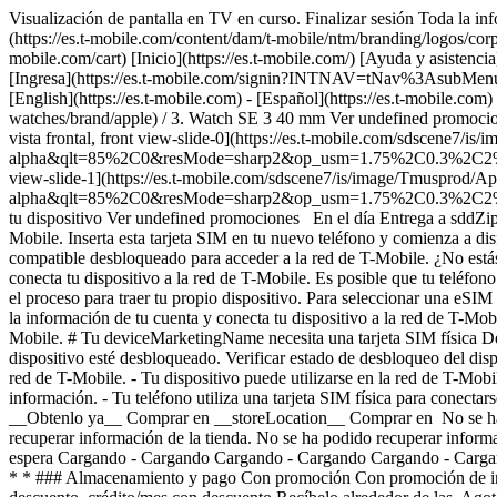
Visualización de pantalla en TV en curso. Finalizar sesión Toda la inf
(https://es.t-mobile.com/content/dam/t-mobile/ntm/branding/logos/corpora
mobile.com/cart) [Inicio](https://es.t-mobile.com/) [Ayuda y asiste
[Ingresa](https://es.t-mobile.com/signin?INTNAV=tNav%3AsubMenu%3AL
[English](https://es.t-mobile.com) - [Español](https://es.t-mobile.com)
watches/brand/apple) / 3. Watch SE 3 40 mm Ver undefined promocio
vista frontal, front view-slide-0](https://es.t-mobile.com/sdscene
alpha&qlt=85%2C0&resMode=sharp2&op_usm=1.75%2C0.3%2C2%2C0&dpr=o
view-slide-1](https://es.t-mobile.com/sdscene7/is/image/Tmusprod
alpha&qlt=85%2C0&resMode=sharp2&op_usm=1.75%2C0.3%2C2
tu dispositivo Ver undefined promociones En el día Entrega a sddZipc
Mobile. Inserta esta tarjeta SIM en tu nuevo teléfono y comienza a disf
compatible desbloqueado para acceder a la red de T-Mobile. ¿No estás
conecta tu dispositivo a la red de T-Mobile. Es posible que tu teléfon
el proceso para traer tu propio dispositivo. Para seleccionar una eSI
la información de tu cuenta y conecta tu dispositivo a la red de T-Mo
Mobile. # Tu deviceMarketingName necesita una tarjeta SIM física Desp
dispositivo esté desbloqueado. Verificar estado de desbloqueo del disp
red de T-Mobile. - Tu dispositivo puede utilizarse en la red de T-Mo
información. - Tu teléfono utiliza una tarjeta SIM física para conectar
__Obtenlo ya__ Comprar en __storeLocation__ Comprar en No se ha p
recuperar información de la tienda. No se ha podido recuperar informa
espera Cargando - Cargando Cargando - Cargando Cargando - Cargan
* * ### Almacenamiento y pago Con promoción Con promoción de int