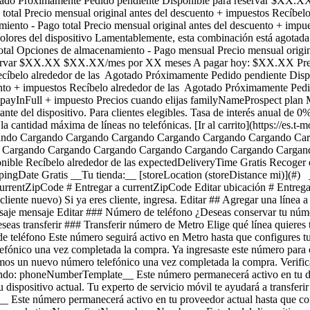
Agotado Próximamente Pedido pendiente Disponible para reservar $
tal Precio mensual original antes del descuento + impuestos Recíbel
ento - Pago total Precio mensual original antes del descuento + imp
lores del dispositivo Lamentablemente, esta combinación está agota
al Opciones de almacenamiento - Pago mensual Precio mensual origina
reservar $XX.XX $XX.XX/mes por XX meses A pagar hoy: $XX.XX Pre
 Recíbelo alrededor de las Agotado Próximamente Pedido pendiente Di
uento + impuestos Recíbelo alrededor de las Agotado Próximamente Pe
payInFull + impuesto Precios cuando elijas familyNameProspect plan Má
nte del dispositivo. Para clientes elegibles. Tasa de interés anual de 0%
do la cantidad máxima de líneas no telefónicas. [Ir al carrito](https://es
ndo Cargando Cargando Cargando Cargando Cargando Cargando Cargando
do Cargando Cargando Cargando Cargando Cargando Cargando Cargand
onible Recíbelo alrededor de las expectedDeliveryTime Gratis Recoger
ingDate Gratis __Tu tienda:__ [storeLocation (storeDistance mi)](#) _
rentZipCode # Entregar a currentZipCode Editar ubicación # Entregar 
iente nuevo) Si ya eres cliente, ingresa. Editar ## Agregar una línea 
je mensaje Editar ### Número de teléfono ¿Deseas conservar tu núm
eas transferir ### Transferir número de Metro Elige qué línea quiere