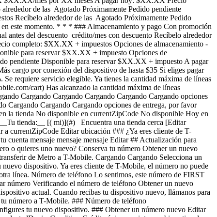
XX.XX $XX.XX/mes por XX meses A pagar hoy: $XX.XX Precio
o alrededor de las Agotado Próximamente Pedido pendiente
uestos Recíbelo alrededor de las Agotado Próximamente Pedido
da en este momento. * * * ### Almacenamiento y pago Con promoción
l antes del descuento crédito/mes con descuento Recíbelo alrededor
cio completo: $XX.XX + impuestos Opciones de almacenamiento -
sponible para reservar $XX.XX + impuesto Opciones de
dido pendiente Disponible para reservar $XX.XX + impuesto A pagar
s cargo por conexión del dispositivo de hasta $35 Si eliges pagar
. Se requiere servicio elegible. Ya tienes la cantidad máxima de líneas
.t-mobile.com/cart) Has alcanzado la cantidad máxima de líneas
 Cargando Cargando Cargando Cargando Cargando Cargando opciones
o Cargando Cargando Cargando opciones de entrega, por favor
 en la tienda No disponible en currentZipCode No disponible Hoy en
_Tu tienda:__ [( mi)](#) Encuentra una tienda cerca [Editar
a currentZipCode Editar ubicación ### ¿Ya eres cliente de T-
a tu cuenta mensaje mensaje mensaje Editar ## Actualización para
ero o quieres uno nuevo? Conserva tu número Obtener un nuevo
s transferir de Metro a T-Mobile. Cargando Cargando
Selecciona un número de teléfono , elementos seleccionados Selecciona un número de teléfono Este número seguirá activo en Metro hasta que configures tu nuevo dispositivo. Ya eres cliente de T-Mobile, el número no puede ser transferido a T-Mobile. Te proporcionaremos un nuevo número telefónico una vez completada la compra. Ya ingresaste este número para otra línea. Número de teléfono Lo sentimos, este número de FIRST COMM LLC OH n se puede transferir a T-Mobile. Te proporcionaremos un nuevo número telefónico una vez completada la compra. Verificar número Verificando el número de teléfono Obtener un nuevo número ## Conserva tu número de teléfono __pillTemplate Transfiriendo: phoneNumberTemplate__ Este número permanecerá activo en tu dispositivo actual. Cuando recibas tu dispositivo nuevo, llámanos para transferir el número a T-Mobile. Este número permanecerá activo en tu dispositivo actual. Tu experto de servicio móvil te ayudará a transferir tu número a T-Mobile. ### Número de teléfono __pillTemplate__ __Este número es elegible: phoneNumberTemplate__ Este número permanecerá activo en tu proveedor actual hasta que configures tu nuevo dispositivo. ### Obtener un número nuevo Editar ### Dispositivo de intercambio elegible Tu dispositivo de intercambio marketingName firstName phoneNumber __Estado del dispositivo__ selectedDeviceCondition Crédito único por intercambio estimado: $oneTimeCredit En deviceCondition estado ## Saldo pendiente del intercambio: $__installmentBalance__ Esta cantidad se debe pagar antes de completar tu pedido. La cantidad restante se agregará a tu carrito. ### Intercambiar dispositivo Intercambia tu dispositivo y ahorra, según su estado y modelo. ¿Tienes un dispositivo dañado? Es posible que seas elegible para una promoción. Obtén un estimado de intercambio Omitir intercambio ### Omitir intercambio Al no entregar tu dispositivo usado, tu pago mensual por el dispositivo ahora es price Agrega un intercambio y llévate este dispositivo por solo discountPrice # ¿Deseas realizar un intercambio? currentDevice firstName msisdn Obtén un estimado de intercambio Omitir intercambio Editar ## Dispositivo de intercambio elegible Tu dispositivo de intercambio marketingName firstName phoneNumber __Estado del dispositivo__ selectedDeviceCondition Crédito único por intercambio estimado: $oneTimeCredit __Crédito único por intercambio estimado: $oneTimeCredit__ En deviceCondition estado ## Saldo pendiente del intercambio: $__installmentBalance__ Esta cantidad se debe pagar antes de completar tu pedido. La cantidad restante se agregará a tu carrito. ## Se omitió el intercambio ## Elige un dispositivo de intercambio Elige un dispositivo de intercambio Omitir intercambio Editar Confirma tu dispositivo de intercambio Tu dispositivo de intercambio marketingName firstName phoneNumber Para continuar, necesitamos más información para verificar tu intercambio. Llama al 1-800-T-MOBILE o marca 611 en tu teléfono T-Mobile. Verificar condiciones de intercambio Omitir intercambio Editar ### Promoción __Aplicado__ promoName __Ahorros promocionales recurrentes: totalPromotionalValue__ Crédito de recurringCreditAmount más de paymentTerms meses Si se cancela antes de los paymentTerms créditos, los créditos se suspenderán y es posible que deba pagarse el saldo del acuerdo de financiamiento requerido; Contáctanos. Solo para clientes elegibles, más impuestos. Ver detalles de la promoción [](https://es.t-mobile.com) __Protección para teléfono__ Agrega protección sin preocupaciones a tu nuevo teléfono. Mostrar protección del dispositivo para stateName Al 75 % de las personas se les ha roto, perdido o les han robado el teléfono. Assurant, 2026 cargando plan cargando plan Recomendados Los más populares ## Protección básica para dispositivos Es posible que se apliquen impuestos al costo mensual. Se renueva cada mes hasta su cancelación. Se puede cancelar en cualquier momento en la app T-Life. Solo lo indispensable. Nuestro __plan básico__ incluye: - ![](https://es.t-mobile.com/content/dam/digx/tmobile/us/en/device-protection/security.svg)Reemplazo por pérdida, robo o daño accidental - ![](https://es.t-mobile.com/content/dam/digx/tmobile/us/en/device-protection/mobile.svg)Reparaciones de pantallas rotas - ![](https://es.t-mobile.com/content/dam/digx/tmobile/us/en/device-protection/wrench-filled.svg)Cobertura en caso de falla mecánica y eléctrica Ve más beneficios Recomendados Los más populares ## Protección básica para dispositivos Es posible que se apliquen impuestos al costo mensual. Se renueva cada mes hasta su cancelación. Se puede cancelar en cualquier momento en la app T-Life. Solo lo indispensable. Nuestro __plan básico__ incluye: - ![](https://es.t-mobile.com/content/dam/digx/tmobile/us/en/device-protection/security.svg)Reemplazo por pérdida, robo o daño accidental - ![](https://es.t-mobile.com/content/dam/digx/tmobile/us/en/device-protection/mobile.svg)Reparaciones de pantallas rotas - ![](https://es.t-mobile.com/content/dam/digx/tmobile/us/en/device-protection/wrench-filled.svg)Cobertura en caso de falla mecánica y eléctrica Ve más beneficios ## Protección básica para dispositivos por Solo lo indispensable. Nuestro __plan básico__ incluye: - ![](https://es.t-mobile.com/content/dam/digx/tmobile/us/en/device-protection/security.svg)Reemplazo por pérdida, robo o daño accidental - ![](https://es.t-mobile.com/content/dam/digx/tmobile/us/en/device-protection/mobile.svg)Reparaciones de pantallas rotas - ![](https://es.t-mobile.com/content/dam/digx/tmobile/us/en/device-protection/wrench-filled.svg)Cobertura en caso de falla mecánica y eléctrica Ve más beneficios Es posible que se apliquen impuestos al costo mensual. Se renueva cada mes hasta su cancelación. Se puede cancelar en cualquier momento en la app T-Life. Recomendados Los más populares ## Protection 360™ Es posible que se apliquen impuestos al costo mensual. Se renueva cada mes hasta su cancelación. Se puede cancelar en cualquier momento en la app T-Life. Nuestro __plan más completo__ incluye: - Reparaciones de pantalla por $0 - Reclamaciones ilimitadas por daños accidentales - Reemplazo por pérdida y robo - Reemplazos ilimitados para protectores de pantalla - Cobertura por fallas de funcionamiento del dispositivo - McAfee® Security para T-Mobile - Servicios de AppleCare (solo dispositivos elegibles - ver aún más beneficios) Ve más beneficios Recomendados Los más populares ## Protection 360™ Es posible que se apliquen impuestos al costo mensual. Se renueva cada mes hasta su cancelación. Se puede cancelar en cualquier momento en la app T-Life. Nuestro __plan más completo__ incluye: - Reparaciones de pantalla por $0 - Reclamaciones ilimitadas por daños accidentales - Reemplazo por pérdida y robo - Reemplazos ilimitados para protectores de pantalla - Cobertura por fallas de funcionamiento del dispositivo - McAfee® Security para T-Mobile - Servicios de AppleCare (solo dispositivos elegibles - ver aún más beneficios) Ve más beneficios ## Protection 360™ por Nuestro __plan más completo__ incluye: - Reparaciones de pantalla por $0 - Reclamaciones ilimitadas por daños accidentales - Reemplazo por pérdida y robo - Reemplazos ilimitados para protectores de pantalla - Cobertura por fallas de funcionamiento del dispositivo - McAfee® Security para T-Mobile - Servicios de AppleCare (solo dispositivos elegibles - ver aún más beneficios) Ve más beneficios Es posible que se apliquen impuestos al costo mensual. Se renueva cada mes hasta su cancelación. Se puede cancelar en cualquier momento en la app T-Life. Recomendados Los más populares ## Protección de dispositivo con seguro ​​​​​​​A partir del 1 de abril, algunos planes tendrán cargos más bajos y un cambio de precio de $1. Más información en [mytmoclaim.com/update](http://mytmoclaim.com/update "http://mytmoclaim.com/update"). Es posible que se apliquen impuestos al costo mensual. Se renueva cada mes hasta su cancelación. Se puede cancelar en cualquier momento en la app T-Life. Solo lo indispensable. Nuestro __plan básico__ incluye: - ![](https://es.t-mobile.com/content/dam/digx/tmobile/us/en/device-protection/security.svg)Reemplazo por pérdida y robo - ![](https://es.t-mobile.com/content/dam/digx/tmobile/us/en/device-protection/icon-refresh-filled.svg)Reclamaciones ilimitadas por daños accidentales - ![](https://es.t-mobile.com/content/dam/digx/tmobile/us/en/device-protection/mobile-check.svg)$0 en reparaciones por pantallas frontales rotas Ve más beneficios Recomendados Los más populares ## Protección de dispositivo con seguro ​​​​​​​A partir del 1 de abril, algunos planes tendrán cargos más bajos y un cambio de precio de $1. Más información en [mytmoclaim.com/update](http://mytmoclaim.com/update "http://mytmoclaim.com/update"). Es posible que se apliquen impuestos al costo mensual. Se renueva cada mes hasta su cancelación. Se puede cancelar en cualquier momento en la app T-Life. Solo lo indispensable. Nuestro __plan básico__ incluye: - ![](https://es.t-mobile.com/content/dam/digx/tmobile/us/en/device-protection/security.svg)Reemplazo por pérdida y robo - ![](https://es.t-mobile.com/content/dam/digx/tmobile/us/en/device-protection/icon-refresh-filled.svg)Reclamaciones ilimitadas por daños accidentales - ![](https://es.t-mobile.com/content/dam/digx/tmobile/us/en/device-protection/mobile-check.svg)$0 en reparaciones por pantallas frontales rotas Ve más beneficios ## Protección de dispositivo con seguro por Solo lo indispensable. Nuestro __plan básico__ incluye: - ![](https://es.t-mobile.com/content/dam/digx/tmobile/us/en/device-protection/security.svg)Reemplazo por pérdida y robo - ![](https://es.t-mobile.com/content/dam/digx/tmobile/us/en/device-protection/icon-refresh-filled.svg)Reclamaciones ilimitadas por daños accidentales - ![](https://es.t-mobile.com/content/dam/digx/tmobile/us/en/device-protec