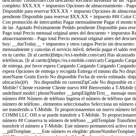
descuento crédito/mes con descuento Recíbelo alrededor de las 
completo: $XX.XX + impuestos Opciones de almacenamiento - Pago to
Disponible para reservar $XX.XX + impuesto Opciones de almacenami
pendiente Disponible para reservar $XX.XX + impuesto ### Color Co
Con promoción de intercambio Pagar mensualmente Pagar el monto tot
de las Agotado Próximamente Pedido pendiente Disponible para 
Pago total Precio mensual original antes del descuento + impuestos
almacenamiento - Pago total Precio mensual original antes del desc
hoy: __dueToday__ + impuestos y otros cargos Precio sin descuento: 
mensualmente y cancelas el servicio móvil, deberás pagar el saldo resta
en tu carrito. [Ir al carrito](https://es.t-mobile.com/cart) Has alcanza
telefónicas. [Ir al carrito](https://es.t-mobile.com/cart) Carga
de entrega, por favor espera Cargando Cargando Cargando Cargan
espera Opciones de entrega y recogida Entrega el mismo día No disp
storeName Gratis Envío No disponible Fecha de envío estimada: shipp
ubicación](#) No disponible en currentZipCode No disponible en cur
Mobile? Cliente existente Cliente nuevo ### Bienvenido a T-Mobile (cl
undefined model | phoneNumber __jumpEligibleText__ mensaje mensa
número ### Número de teléfono Ingresa el número de teléfono que des