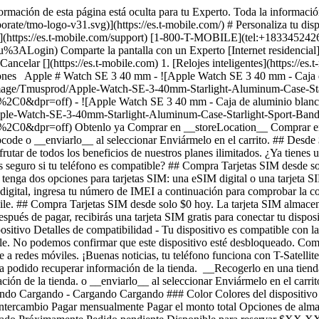
ormación de esta página está oculta para tu Experto. Toda la informació
te/tmo-logo-v31.svg)](https://es.t-mobile.com/) # ​​​​​​​Personaliza tu dis
ncia](https://es.t-mobile.com/support) [1-800-T-MOBILE](tel:+18334524
ogin) Comparte la pantalla con un Experto [Internet residencial](http
 Cancelar [](https://es.t-mobile.com) 1. [Relojes inteligentes](https://es
nes Apple # Watch SE 3 40 mm - ![Apple Watch SE 3 40 mm - Caja de a
7/is/image/Tmusprod/Apple-Watch-SE-3-40mm-Starlight-Aluminum-Case-S
ff) - ![Apple Watch SE 3 40 mm - Caja de aluminio blanco estelar 
/Apple-Watch-SE-3-40mm-Starlight-Aluminum-Case-Starlight-Sport-Ban
%2C0&dpr=off)
Obtenlo ya Comprar en __storeLocation__ Comprar en No 
ode o __enviarlo__ al seleccionar Enviármelo en el carrito. ## Desde $
rutar de todos los beneficios de nuestros planes ilimitados. ¿Ya tienes u
 seguro si tu teléfono es compatible? ## Compra Tarjetas SIM desde so
o tenga dos opciones para tarjetas SIM: una eSIM digital o una tarjeta S
M digital, ingresa tu número de IMEI a continuación para comprobar la 
bile. ## Compra Tarjetas SIM desde solo $0 hoy. La tarjeta SIM almacena
ués de pagar, recibirás una tarjeta SIM gratis para conectar tu dispos
ositivo Detalles de compatibilidad - Tu dispositivo es compatible con l
bile. No podemos confirmar que este dispositivo esté desbloqueado. Com
se a redes móviles. ¡Buenas noticias, tu teléfono funciona con T-Satellite
odido recuperar información de la tienda. __Recogerlo en una tienda
ción de la tienda. o __enviarlo__ al seleccionar Enviármelo en el carri
do Cargando - Cargando Cargando ### Color Colores del dispositivo 
ercambio Pagar mensualmente Pagar el monto total Opciones de almace