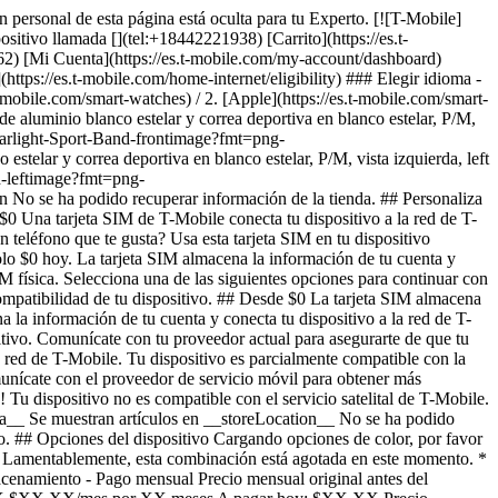
n personal de esta página está oculta para tu Experto. [![T-Mobile]
positivo llamada [](tel:+18442221938) [Carrito](https://es.t-
262) [Mi Cuenta](https://es.t-mobile.com/my-account/dashboard)
s://es.t-mobile.com/home-internet/eligibility) ### Elegir idioma -
.t-mobile.com/smart-watches) / 2. [Apple](https://es.t-mobile.com/smart-
luminio blanco estelar y correa deportiva en blanco estelar, P/M,
tarlight-Sport-Band-frontimage?fmt=png-
y correa deportiva en blanco estelar, P/M, vista izquierda, left
d-leftimage?fmt=png-
se ha podido recuperar información de la tienda. ## ​​​​​​​Personaliza
0 Una tarjeta SIM de T-Mobile conecta tu dispositivo a la red de T-
n teléfono que te gusta? Usa esta tarjeta SIM en tu dispositivo
lo $0 hoy. La tarjeta SIM almacena la información de tu cuenta y
IM física. Selecciona una de las siguientes opciones para continuar con
compatibilidad de tu dispositivo. ## Desde $0 La tarjeta SIM almacena
 la información de tu cuenta y conecta tu dispositivo a la red de T-
itivo. Comunícate con tu proveedor actual para asegurarte de que tu
a red de T-Mobile. Tu dispositivo es parcialmente compatible con la
unícate con el proveedor de servicio móvil para obtener más
! Tu dispositivo no es compatible con el servicio satelital de T-Mobile.
__ Se muestran artículos en __storeLocation__ No se ha podido
to. ## Opciones del dispositivo Cargando opciones de color, por favor
Lamentablemente, esta combinación está agotada en este momento. *
namiento - Pago mensual Precio mensual original antes del