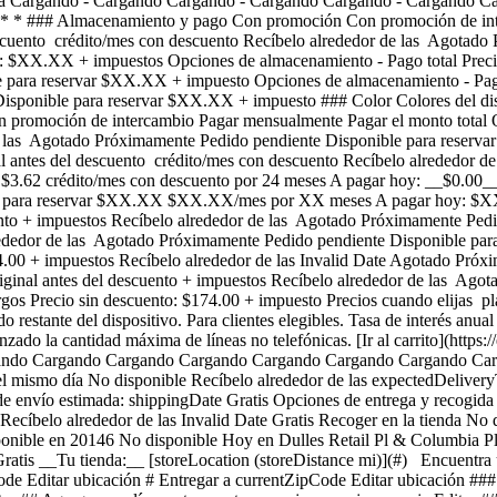
pera Cargando - Cargando Cargando - Cargando Cargando - Cargando Ca
* * * ### Almacenamiento y pago Con promoción Con promoción de int
escuento crédito/mes con descuento Recíbelo alrededor de las Agotad
X.XX + impuestos Opciones de almacenamiento - Pago total Precio m
 para reservar $XX.XX + impuesto Opciones de almacenamiento - Pago t
isponible para reservar $XX.XX + impuesto ### Color Colores del dis
promoción de intercambio Pagar mensualmente Pagar el monto total O
r de las Agotado Próximamente Pedido pendiente Disponible para r
antes del descuento crédito/mes con descuento Recíbelo alrededor d
s $3.62 crédito/mes con descuento por 24 meses A pagar hoy: __$0.00_
ble para reservar $XX.XX $XX.XX/mes por XX meses A pagar hoy: $
cuento + impuestos Recíbelo alrededor de las Agotado Próximamente P
rededor de las Agotado Próximamente Pedido pendiente Disponible para
74.00 + impuestos Recíbelo alrededor de las Invalid Date Agotado Pr
iginal antes del descuento + impuestos Recíbelo alrededor de las Ago
 Precio sin descuento: $174.00 + impuesto Precios cuando elijas plan
 restante del dispositivo. Para clientes elegibles. Tasa de interés anua
alcanzado la cantidad máxima de líneas no telefónicas. [Ir al carrito](htt
ndo Cargando Cargando Cargando Cargando Cargando Cargando Cargando
 el mismo día No disponible Recíbelo alrededor de las expectedDeliver
 envío estimada: shippingDate Gratis Opciones de entrega y recogida 
 Recíbelo alrededor de las Invalid Date Gratis Recoger en la tienda N
ponible en 20146 No disponible Hoy en Dulles Retail Pl & Columbia Pl
 Gratis __Tu tienda:__ [storeLocation (storeDistance mi)](#) Encuentr
e Editar ubicación # Entregar a currentZipCode Editar ubicación ### 