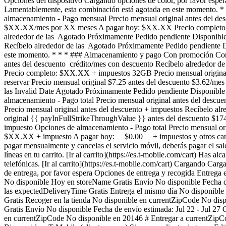
Opciones del dispositivo Cargando opciones de color, por favor es
Lamentablemente, esta combinación está agotada en este momento. 
almacenamiento - Pago mensual Precio mensual original antes del d
$XX.XX/mes por XX meses A pagar hoy: $XX.XX Precio completo: $X
alrededor de las Agotado Próximamente Pedido pendiente Disponible
Recíbelo alrededor de las Agotado Próximamente Pedido pendiente D
este momento. * * * ### Almacenamiento y pago Con promoción Con 
antes del descuento crédito/mes con descuento Recíbelo alrededo
Precio completo: $XX.XX + impuestos 32GB Precio mensual original 
reservar Precio mensual original $7.25 antes del descuento $3.62/me
las Invalid Date Agotado Próximamente Pedido pendiente Disponi
almacenamiento - Pago total Precio mensual original antes del des
Precio mensual original antes del descuento + impuestos Recíbelo al
original {{ payInFullStrikeThroughValue }} antes del descuento $1
impuesto Opciones de almacenamiento - Pago total Precio mensual or
$XX.XX + impuesto A pagar hoy: __$0.00__ + impuestos y otros cargos
pagar mensualmente y cancelas el servicio móvil, deberás pagar el saldo
líneas en tu carrito. [Ir al carrito](https://es.t-mobile.com/cart) Has 
telefónicas. [Ir al carrito](https://es.t-mobile.com/cart) Carga
de entrega, por favor espera Opciones de entrega y recogida Entrega
No disponible Hoy en storeName Gratis Envío No disponible Fecha de
las expectedDeliveryTime Gratis Entrega el mismo día No disponible
Gratis Recoger en la tienda No disponible en currentZipCode No dis
Gratis Envío No disponible Fecha de envío estimada: Jul 22 - Jul 27
en currentZipCode No disponible en 20146 # Entregar a currentZipCod