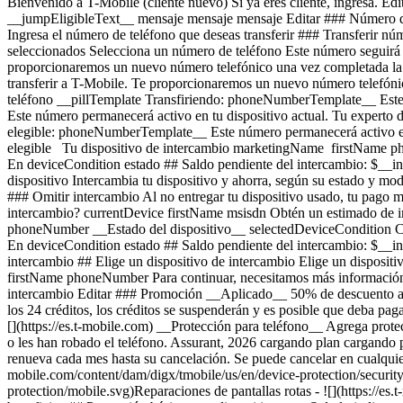
Bienvenido a T-Mobile (cliente nuevo) Si ya eres cliente, ingresa. E
__jumpEligibleText__ mensaje mensaje mensaje Editar ### Número d
Ingresa el número de teléfono que deseas transferir ### Transferir n