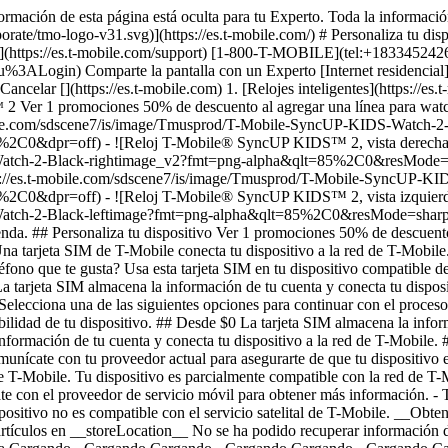
ormación de esta página está oculta para tu Experto. Toda la informació
te/tmo-logo-v31.svg)](https://es.t-mobile.com/) # ​​​​​​​Personaliza tu dis
ncia](https://es.t-mobile.com/support) [1-800-T-MOBILE](tel:+18334524
ogin) Comparte la pantalla con un Experto [Internet residencial](http
Cancelar [](https://es.t-mobile.com) 1. [Relojes inteligentes](https://es
ᴹ 2 Ver 1 promociones 50% de descuento al agregar una línea para 
mobile.com/sdscene7/is/image/Tmusprod/T-Mobile-SyncUP-KIDS-Watch-2
=off) - ![Reloj T-Mobile® SyncUP KIDS™ 2, vista derecha, right
-Watch-2-Black-rightimage_v2?fmt=png-alpha&qlt=85%2C0&resMod
ps://es.t-mobile.com/sdscene7/is/image/Tmusprod/T-Mobile-SyncUP-
=off) - ![Reloj T-Mobile® SyncUP KIDS™ 2, vista izquierda, left
S-Watch-2-Black-leftimage?fmt=png-alpha&qlt=85%2C0&resMode=
da. ## ​​​​​​​Personaliza tu dispositivo Ver 1 promociones 50% de descu
na tarjeta SIM de T-Mobile conecta tu dispositivo a la red de T-Mobile. 
eléfono que te gusta? Usa esta tarjeta SIM en tu dispositivo compatible 
tarjeta SIM almacena la información de tu cuenta y conecta tu disposit
Selecciona una de las siguientes opciones para continuar con el proceso 
lidad de tu dispositivo. ## Desde $0 La tarjeta SIM almacena la inform
nformación de tu cuenta y conecta tu dispositivo a la red de T-Mobile.
Comunícate con tu proveedor actual para asegurarte de que tu dispositivo
de T-Mobile. Tu dispositivo es parcialmente compatible con la red de T-M
con el proveedor de servicio móvil para obtener más información. - Tu 
dispositivo no es compatible con el servicio satelital de T-Mobile. __O
tículos en __storeLocation__ No se ha podido recuperar información de 