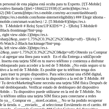
n personal de esta página está oculta para tu Experto. [![T-Mobile]
positivo llamada [](tel:+18442221938) [Carrito](https://es.t-
262) [Mi Cuenta](https://es.t-mobile.com/my-account/dashboard)
s://es.t-mobile.com/home-internet/eligibility) ### Elegir idioma -
.t-mobile.com/smart-watches) / 2. [T-Mobile®](https://es.t-
watch T-Mobile® # Reloj SyncUP KIDSᵀᴹ 2 - ![Reloj T-Mobile®
-Black-frontimage?fmt=png-
 view-slide-1](https://es.t-
e=sharp2&op_usm=1.75%2C0.3%2C2%2C0&dpr=off) - ![Reloj T-
KIDS-Watch-2-Black-backimage?fmt=png-
 view-slide-3](https://es.t-
sharp2&op_usm=1.75%2C0.3%2C2%2C0&dpr=off)
Obtenlo ya Comprar
ento al agregar una línea para watch En el día Entrega a sddZipcode
Inserta esta tarjeta SIM en tu nuevo teléfono y comienza a disfrutar
desbloqueado para acceder a la red de T-Mobile. ¿No estás seguro si tu
ivo a la red de T-Mobile. Es posible que tu teléfono tenga dos
para traer tu propio dispositivo. Para seleccionar una eSIM digital,
ación de tu cuenta y conecta tu dispositivo a la red de T-Mobile. ##
 # Tu deviceMarketingName necesita una tarjeta SIM física Después de
 esté desbloqueado. Verificar estado de desbloqueo del dispositivo
obile. - Tu dispositivo puede utilizarse en la red de T-Mobile. No
teléfono utiliza una tarjeta SIM física para conectarse a redes
btenlo ya__ Comprar en __storeLocation__ No se ha podido recuperar
la tienda. o __enviarlo__ al seleccionar Enviármelo en el carrito. ##