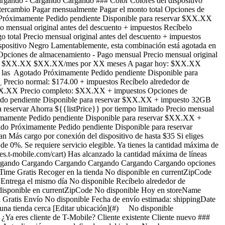
rgando - Cargando Cargando ### Color Colores del dispositivo
ercambio Pagar mensualmente Pagar el monto total Opciones de
o Próximamente Pedido pendiente Disponible para reservar $XX.XX
ensual original antes del descuento + impuestos Recíbelo
otal Precio mensual original antes del descuento + impuestos
positivo Negro Lamentablemente, esta combinación está agotada en
pciones de almacenamiento - Pago mensual Precio mensual original
eservar $XX.XX $XX.XX/mes por XX meses A pagar hoy: $XX.XX
e las Agotado Próximamente Pedido pendiente Disponible para
_ Precio normal: $174.00 + impuestos Recíbelo alrededor de
XX.XX Precio completo: $XX.XX + impuestos Opciones de
edido pendiente Disponible para reservar $XX.XX + impuesto 32GB
 reservar Ahorra ${{listPrice}} por tiempo limitado Precio mensual
óximamente Pedido pendiente Disponible para reservar $XX.XX +
tado Próximamente Pedido pendiente Disponible para reservar
 Más cargo por conexión del dispositivo de hasta $35 Si eliges
l de 0%. Se requiere servicio elegible. Ya tienes la cantidad máxima de
ps://es.t-mobile.com/cart) Has alcanzado la cantidad máxima de líneas
 Cargando Cargando Cargando Cargando Cargando Cargando opciones
yTime Gratis Recoger en la tienda No disponible en currentZipCode
Entrega el mismo día No disponible Recíbelo alrededor de
o disponible en currentZipCode No disponible Hoy en storeName
 Gratis Envío No disponible Fecha de envío estimada: shippingDate
a una tienda cerca [Editar ubicación](#) No disponible
¿Ya eres cliente de T-Mobile? Cliente existente Cliente nuevo ###