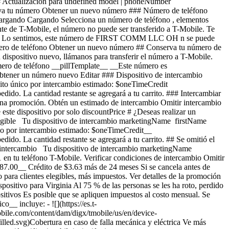
 ## Actualización para undefined model | phoneNumber
rva tu número Obtener un nuevo número ### Número de teléfono
. Cargando Cargando
Selecciona un número de teléfono , elementos seleccionados Selecciona un número de teléfono Este número seguirá activo en Metro hasta que configures tu nuevo dispositivo. Ya eres cliente de T-Mobile, el número no puede ser transferido a T-Mobile. Te proporcionaremos un nuevo número telefónico una vez completada la compra. Ya ingresaste este número para otra línea. Número de teléfono Lo sentimos, este número de FIRST COMM LLC OH n se puede transferir a T-Mobile. Te proporcionaremos un nuevo número telefónico una vez completada la compra. Verificar número Verificando el número de teléfono Obtener un nuevo número ## Conserva tu número de teléfono __pillTemplate Transfiriendo: phoneNumberTemplate__ Este número permanecerá activo en tu dispositivo actual. Cuando recibas tu dispositivo nuevo, llámanos para transferir el número a T-Mobile. Este número permanecerá activo en tu dispositivo actual. Tu experto de servicio móvil te ayudará a transferir tu número a T-Mobile. ### Número de teléfono __pillTemplate__ __Este número es elegible: phoneNumberTemplate__ Este número permanecerá activo en tu proveedor actual hasta que configures tu nuevo dispositivo. ### Obtener un número nuevo Editar ### Dispositivo de intercambio elegible Tu dispositivo de intercambio marketingName firstName phoneNumber __Estado del dispositivo__ selectedDeviceCondition Crédito único por intercambio estimado: $oneTimeCredit En deviceCondition estado ## Saldo pendiente del intercambio: $__installmentBalance__ Esta cantidad se debe pagar antes de completar tu pedido. La cantidad restante se agregará a tu carrito. ### Intercambiar dispositivo Intercambia tu dispositivo y ahorra, según su estado y modelo. ¿Tienes un dispositivo dañado? Es posible que seas elegible para una promoción. Obtén un estimado de intercambio Omitir intercambio ### Omitir intercambio Al no entregar tu dispositivo usado, tu pago mensual por el dispositivo ahora es price Agrega un intercambio y llévate este dispositivo por solo discountPrice # ¿Deseas realizar un intercambio? currentDevice firstName msisdn Obtén un estimado de intercambio Omitir intercambio Editar ## Dispositivo de intercambio elegible Tu dispositivo de intercambio marketingName firstName phoneNumber __Estado del dispositivo__ selectedDeviceCondition Crédito único por intercambio estimado: $oneTimeCredit __Crédito único por intercambio estimado: $oneTimeCredit__ En deviceCondition estado ## Saldo pendiente del intercambio: $__installmentBalance__ Esta cantidad se debe pagar antes de completar tu pedido. La cantidad restante se agregará a tu carrito. ## Se omitió el intercambio ## Elige un dispositivo de intercambio Elige un dispositivo de intercambio Omitir intercambio Editar Confirma tu dispositivo de intercambio Tu dispositivo de intercambio marketingName firstName phoneNumber Para continuar, necesitamos más información para verificar tu intercambio. Llama al 1-800-T-MOBILE o marca 611 en tu teléfono T-Mobile. Verificar condiciones de intercambio Omitir intercambio Editar ### Promoción __Aplicado__ 50% de descuento al agregar una línea para watch __Ahorros promocionales recurrentes: $87.00__ Crédito de $3.63 más de 24 meses Si se cancela antes de los 24 créditos, los créditos se suspenderán y es posible que deba pagarse el saldo del acuerdo de financiamiento requerido; Contáctanos. Solo para clientes elegibles, más impuestos. Ver detalles de la promoción [](https://es.t-mobile.com) __Protección para teléfono__ Agrega protección sin preocupaciones a tu nuevo teléfono. Mostrar protección del dispositivo para Virginia Al 75 % de las personas se les ha roto, perdido o les han robado el teléfono. Assurant, 2026 cargando plan cargando plan Recomendados Los más populares ## Protección básica para dispositivos Es posible que se apliquen impuestos al costo mensual. Se renueva cada mes hasta su cancelación. Se puede cancelar en cualquier momento en la app T-Life. Solo lo indispensable. Nuestro __plan básico__ incluye: - ![](https://es.t-mobile.com/content/dam/digx/tmobile/us/en/device-protection/security.svg)Reemplazo por pérdida, robo o daño accidental - ![](https://es.t-mobile.com/content/dam/digx/tmobile/us/en/device-protection/mobile.svg)Reparaciones de pantallas rotas - ![](https://es.t-mobile.com/content/dam/digx/tmobile/us/en/device-protection/wrench-filled.svg)Cobertura en caso de falla mecánica y eléctrica Ve más beneficios ## Protección básica para dispositivos por Solo lo indispensable. Nuestro __plan básico__ incluye: - ![](https://es.t-mobile.com/content/dam/digx/tmobile/us/en/device-protection/security.svg)Reemplazo por pérdida, robo o daño accidental - ![](https://es.t-mobile.com/content/dam/digx/tmobile/us/en/device-protection/mobile.svg)Reparaciones de pantallas rotas - ![](https://es.t-mobile.com/content/dam/digx/tmobile/us/en/device-protection/wrench-filled.svg)Cobertura en caso de falla mecánica y eléctrica Ve más beneficios Es posible que se apliquen impuestos al costo mensual. Se renueva cada mes hasta su cancelación. Se puede cancelar en cualquier momento en la app T-Life. ## Protección básica para dispositivos por Solo lo indispensable. Nuestro __plan básico__ incluye: - ![](https://es.t-mobile.com/content/dam/digx/tmobile/us/en/device-protection/security.svg)Reemplazo por pérdida, robo o daño accidental - ![](https://es.t-mobile.com/content/dam/digx/tmobile/us/en/device-protection/mobile.svg)Reparaciones de pantallas rotas - ![](https://es.t-mobile.com/content/dam/digx/tmobile/us/en/device-protection/wrench-filled.svg)Cobertura en caso de falla mecánica y eléctrica Ve más beneficios Es posible que se apliquen impuestos al costo mensual. Se renueva cada mes hasta su cancelación. Se puede cancelar en cualquier momento en la app T-Life. Elige Recomendados Los más populares ## Protección de dispositivo con seguro ​​​​​​​A partir del 1 de abril, algunos planes tendrán cargos más bajos y un cambio de precio de $1. Más información en [mytmoclaim.com/update](http://mytmoclaim.com/update "http://mytmoclaim.com/update"). Es posible que se apliquen impuestos al costo mensual. Se renueva cada mes hasta su cancelación. Se puede cancelar en cualquier momento en la app T-Life. Solo lo indispensable. Nuestro __plan básico__ incluye: - ![](https://es.t-mobile.com/content/dam/digx/tmobile/us/en/device-protection/security.svg)Reemplazo por pérdida y robo - ![](https://es.t-mobile.com/content/dam/digx/tmobile/us/en/device-protection/icon-refresh-filled.svg)Reclamaciones ilimitadas por daños accidentales - ![](https://es.t-mobile.com/content/dam/digx/tmobile/us/en/device-protection/mobile-check.svg)$0 en reparaciones por pantallas frontales rotas Ve más beneficios ## Protección de dispositivo con seguro por Solo lo indispensable. Nuestro __plan básico__ incluye: - ![](https://es.t-mobile.com/content/dam/digx/tmobile/us/en/device-protection/security.svg)Reemplazo por pérdida y robo - ![](https://es.t-mobile.com/content/dam/digx/tmobile/us/en/device-protection/icon-refresh-filled.svg)Reclamaciones ilimitadas por daños accidentales - ![](https://es.t-mobile.com/content/dam/digx/tmobile/us/en/device-protection/mobile-check.svg)$0 en reparaciones por pantallas frontales rotas Ve más beneficios ​​​​​​​A partir del 1 de abril, algunos planes tendrán cargos más bajos y un cambio de precio de $1. Más información en [mytmoclaim.com/update](http://mytmoclaim.com/update "http://mytmoclaim.com/update"). Es posible que se apliquen impuestos al costo mensual. Se renueva cada mes hasta su cancelación. Se puede cancelar en cualquier momento en la app T-Life. ## Protección de dispositivo con seguro por Solo lo indispensable. Nuestro __plan básico__ incluye: - ![](https://es.t-mobile.com/content/dam/digx/tmobile/us/en/device-protection/security.svg)Reemplazo por pérdida y robo - ![](https://es.t-mobile.com/content/dam/digx/tmobile/us/en/device-protection/icon-refresh-filled.svg)Reclamaciones ilimitadas por daños accidentales - ![](https://es.t-mobile.com/content/dam/digx/tmobile/us/en/device-protection/mobile-check.svg)$0 en reparaciones por pantallas frontales rotas Ve más beneficios ​​​​​​​A partir del 1 de abril, algunos planes tendrán cargos más bajos y un cambio de precio de $1. Más información en [mytmoclaim.com/update](http://mytmoclaim.com/update "http://mytmoclaim.com/update"). Es posible que se apliquen impuestos al costo mensual. Se renueva cada mes hasta su cancelación. Se puede cancelar en cualquier momento en la app T-Life. Elige Recomendados Los más populares ## Protection 360™️ Es posible que se apliquen impuestos al costo mensual. Se renueva cada mes hasta su cancelación. Se puede cancelar en cualquier momento en la app T-Life. Nuestro __plan más completo__ incluye: - ![](https://es.t-mobile.com/content/dam/digx/tmobile/us/en/device-protection/security.svg)Reemplazo por pérdida y robo - ![](https://es.t-mobile.com/content/dam/digx/tmobile/us/en/device-protection/icon-refresh-filled.svg)Reclamaciones ilimitadas por daños accidentales, incluidas pantallas dañadas - ![](https://es.t-mobile.com/content/dam/digx/tmobile/us/en/device-protection/mobile.svg)Reemplazos ilimitados para protectores de pantalla - ![](https://es.t-mobile.com/content/dam/digx/tmobile/us/en/device-protection/wrench-filled.svg)Cobertura en caso de falla mecánica y eléctrica Ve más beneficios ## Protection 360™️ por Nuestro __plan más completo__ incluye: - ![](https://es.t-mobile.com/content/dam/digx/tmobile/us/en/device-protection/security.svg)Reemplazo por pérdida y robo - ![](https://es.t-mobile.com/content/dam/digx/tmobile/us/en/device-protection/icon-refresh-filled.svg)Reclamaciones ilimitadas por daños accidentales, incluidas pantallas dañadas - ![](https://es.t-mobile.com/content/dam/digx/tmobile/us/en/device-protection/mobile.svg)Reemplazos ilimitados para protectores de pantalla - ![](https://es.t-mobile.co