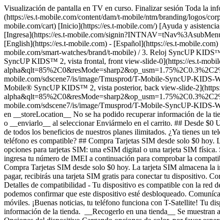
Visualización de pantalla en TV en curso. Finalizar sesión Toda la inf
(https://es.t-mobile.com/content/dam/t-mobile/ntm/branding/logos/corpora
mobile.com/cart) [Inicio](https://es.t-mobile.com/) [Ayuda y asiste
[Ingresa](https://es.t-mobile.com/signin?INTNAV=tNav%3AsubMenu%3AL
[English](https://es.t-mobile.com) - [Español](https://es.t-mobile.com) 
mobile.com/smart-watches/brand/t-mobile) / 3. Reloj SyncUP KIDSᵀ
SyncUP KIDS™ 2, vista frontal, front view-slide-0](https://es.t-
alpha&qlt=85%2C0&resMode=sharp2&op_usm=1.75%2C0.3%2C2%2C0&dpr
mobile.com/sdscene7/is/image/Tmusprod/T-Mobile-SyncUP-KIDS
Mobile® SyncUP KIDS™ 2, vista posterior, back view-slide-2](htt
alpha&qlt=85%2C0&resMode=sharp2&op_usm=1.75%2C0.3%2C2%2C0&dpr
mobile.com/sdscene7/is/image/Tmusprod/T-Mobile-SyncUP-KID
en __storeLocation__ No se ha podido recuperar información de la tien
o __enviarlo__ al seleccionar Enviármelo en el carrito. ## Desde $0 U
de todos los beneficios de nuestros planes ilimitados. ¿Ya tienes un t
teléfono es compatible? ## Compra Tarjetas SIM desde solo $0 hoy. La 
opciones para tarjetas SIM: una eSIM digital o una tarjeta SIM física. 
ingresa tu número de IMEI a continuación para comprobar la compatibi
Compra Tarjetas SIM desde solo $0 hoy. La tarjeta SIM almacena la i
pagar, recibirás una tarjeta SIM gratis para conectar tu dispositivo. 
Detalles de compatibilidad - Tu dispositivo es compatible con la red 
podemos confirmar que este dispositivo esté desbloqueado. Comunícate 
móviles. ¡Buenas noticias, tu teléfono funciona con T-Satellite! Tu 
información de la tienda. __Recogerlo en una tienda__ Se muestran ar