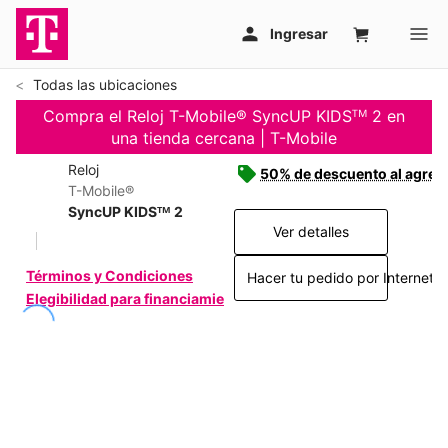
Todas las ubicaciones
Compra el Reloj T-Mobile® SyncUP KIDSᵀᴹ 2 en
una tienda cercana | T-Mobile
Reloj
50% de descuento al agrega
T-Mobile®
SyncUP KIDSᵀᴹ 2
Ver detalles
Términos y Condiciones
Hacer tu pedido por Internet >
Elegibilidad para financiamiento