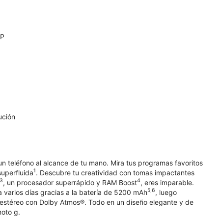
MP
ución
un teléfono al alcance de tu mano. Mira tus programas favoritos
1
superfluida
. Descubre tu creatividad con tomas impactantes
3
4
, un procesador superrápido y RAM Boost
, eres imparable.
5,6
a varios días gracias a la batería de 5200 mAh
, luego
estéreo con Dolby Atmos®. Todo en un diseño elegante y de
moto g.