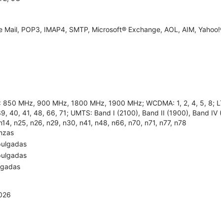
e Mail, POP3, IMAP4, SMTP, Microsoft® Exchange, AOL, AIM, Yahoo!®
850 MHz, 900 MHz, 1800 MHz, 1900 MHz; WCDMA: 1, 2, 4, 5, 8; LTE: 1, 
9, 40, 41, 48, 66, 71; UMTS: Band I (2100), Band II (1900), Band IV 
n14, n25, n26, n29, n30, n41, n48, n66, n70, n71, n77, n78
onzas
pulgadas
pulgadas
lgadas
2026