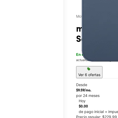
Motorola
moto g - 
Southline 
En existencia
Este artícu
actualización el 8 de agosto
sell
Ver 6 ofertas
Desde
$9.59/mo.
por 24 meses
Hoy
This carousel contains a c
$0.00
de pago inicial + impu
Precio regular: $229.9