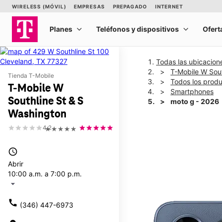
Todas las ubicacion
T-Mobile W Sout
Tienda T-Mobile
Todos los prod
T-Mobile W
Smartphones
Southline St & S
moto g - 2026
Washington
4.2
★★★★★
This carousel shows one la
access_time
Abrir
10:00 a.m. a 7:00 p.m.
arrow_drop_down
call
(346) 447-6973