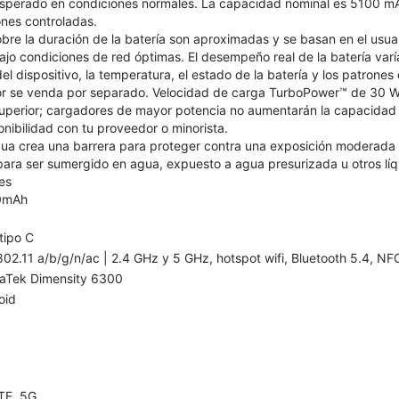
sperado en condiciones normales. La capacidad nominal es 5100 mA
ones controladas.
bre la duración de la batería son aproximadas y se basan en el usuar
jo condiciones de red óptimas. El desempeño real de la batería varí
el dispositivo, la temperatura, el estado de la batería y los patrones
or se venda por separado. Velocidad de carga TurboPower™ de 30 W 
erior; cargadores de mayor potencia no aumentarán la capacidad de
nibilidad con tu proveedor o minorista.
agua crea una barrera para proteger contra una exposición moderada
 para ser sumergido en agua, expuesto a agua presurizada u otros líqu
es
0mAh
tipo C
802.11 a/b/g/n/ac | 2.4 GHz y 5 GHz, hotspot wifi, Bluetooth 5.4, NFC
aTek Dimensity 6300
oid
TE, 5G