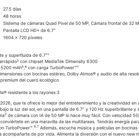
27.5 días
48 horas
Sistema de cámaras Quad Pixel de 50 MP, Cámara frontal de 32 
Pantalla LCD HD+ de 6.7"
1604 x 720 píxeles
te y superfluida de 6.7"¹
errápido³ con chipset MediaTek Dimensity 6300
e 5200 mAh⁵,⁶ con carga TurboPower™⁷
dimensiones con bocinas estéreo, Dolby Atmos® y audio de alta resol
n premium del cuero ecológico
lla® resistente a los rayones 3
026, que te ofrece lo mejor del entretenimiento y la creatividad en 
 bajo la luz del sol, en una pantalla de 6.7" y 120 Hz superbrillante y 
2
ema
de cámara con IA de 50 MP lo hace muy fácil. Con velocidad 5G
 conviértete en una maravilla de las multitareas. Tendrás energía par
6,7
con TurboPower™.
Además, escucha música y películas en bocinas 
ra acompañarte de por vida. Alimenta la diversión con el nuevo new 