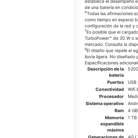
establece el desempeño e
de una batería en condici
6
Todas las afirmaciones so
como tiempo en espera) ba
configuración de la red y d
7
Es posible que el cargad
TurboPower™ de 30 W o sup
mercado. Consulta la dispo
8
El diseño que repele el 
lluvia ligera. No diseñado
Especificaciones adicional
Descripción de la
520
batería
Puertos
USB 
Conectividad
Wifi 
Procesador
Medi
Sistema operativo
Andr
Ram
4 GB
Memoria
1 TB
expandible
máxima
Generaciones de
4G L