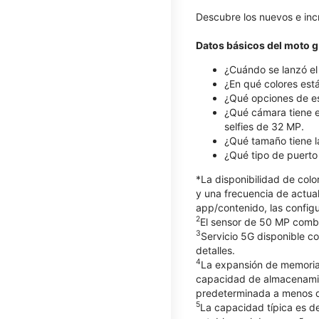
Descubre los nuevos e inc
Datos básicos del moto g
¿Cuándo se lanzó el m
¿En qué colores est
¿Qué opciones de es
¿Qué cámara tiene e
selfies de 32 MP.
¿Qué tamaño tiene la
¿Qué tipo de puerto
*La disponibilidad de col
y una frecuencia de actual
app/contenido, las configu
2
El sensor de 50 MP combin
3
Servicio 5G disponible c
detalles.
4
La expansión de memoria 
capacidad de almacenamien
predeterminada a menos q
5
La capacidad típica es d