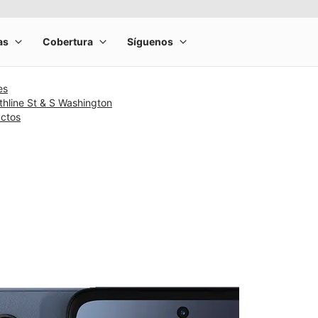
es
hline St & S Washington
uctos
rge product image at a time. Use the Previous and Next buttons to m