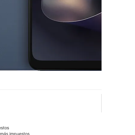
2026
en T-Mobile
W
St & S Washington
lo está confirmado como disponible para comprar. Última
olumn of small thumbnails. Selecting a thumbnail will change the main 
estos
9 más impuestos