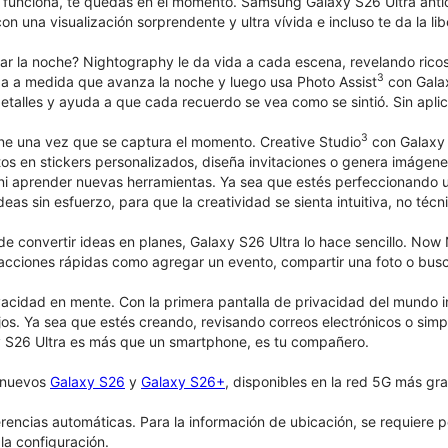
funciona, te quedas en el momento. Samsung Galaxy S26 Ultra anti
n una visualización sorprendente y ultra vívida e incluso te da la li
ar la noche? Nightography le da vida a cada escena, revelando ricos
3
a a medida que avanza la noche y luego usa Photo Assist
con Gala
detalles y ayuda a que cada recuerdo se vea como se sintió. Sin aplic
3
ene una vez que se captura el momento. Creative Studio
con Galaxy A
fotos en stickers personalizados, diseña invitaciones o genera imág
 ni aprender nuevas herramientas. Ya sea que estés perfeccionando
deas sin esfuerzo, para que la creatividad se sienta intuitiva, no técn
e convertir ideas en planes, Galaxy S26 Ultra lo hace sencillo. No
acciones rápidas como agregar un evento, compartir una foto o buscar
acidad en mente. Con la primera pantalla de privacidad del mundo 
jos. Ya sea que estés creando, revisando correos electrónicos o simpl
 S26 Ultra es más que un smartphone, es tu compañero.
s nuevos
Galaxy S26
y
Galaxy S26+
, disponibles en la red 5G más gra
rencias automáticas. Para la información de ubicación, se requiere p
la configuración.