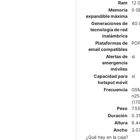
Ram
12 
Memoria
0 G
expandible máxima
Generaciones de
4G 
tecnología de red
inalámbrica
Plataformas de
POP
email compatibles
Alertas de
sí
emergencia
móviles
Capacidad para
sí
hotspot móvil
Frecuencia
GSM
n258
(17
Peso
7.5
Duración
0.3
Altura
6.4
Ancho
3.0
¿Qué hay en la caja?