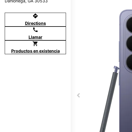
Dahlonega, GA 30533
directions
Directions
call
Llamar
shopping_cart
Productos en existencia