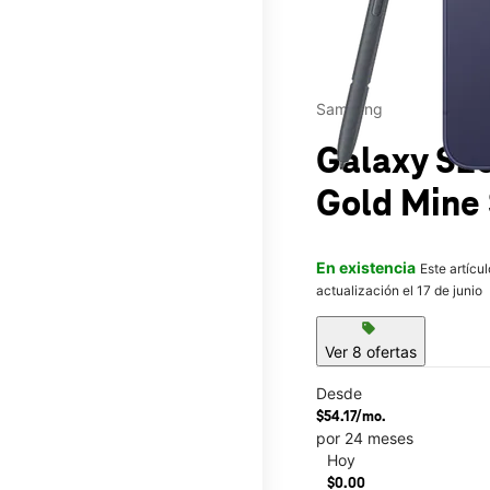
Samsung
Galaxy S26
Gold Mine
En existencia
Este artícu
actualización el 17 de junio
sell
Ver 8 ofertas
Desde
$54.17/mo.
This carousel contains a c
por 24 meses
Hoy
$0.00