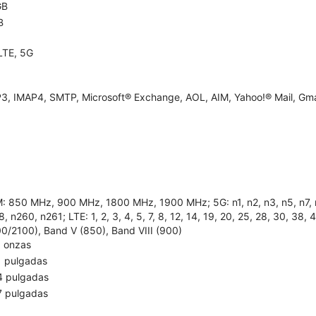
GB
B
LTE, 5G
3, IMAP4, SMTP, Microsoft® Exchange, AOL, AIM, Yahoo!® Mail, Gma
: 850 MHz, 900 MHz, 1800 MHz, 1900 MHz; 5G: n1, n2, n3, n5, n7, n8,
, n260, n261; LTE: 1, 2, 3, 4, 5, 7, 8, 12, 14, 19, 20, 25, 28, 30, 38
00/2100), Band V (850), Band VIII (900)
5 onzas
1 pulgadas
4 pulgadas
7 pulgadas