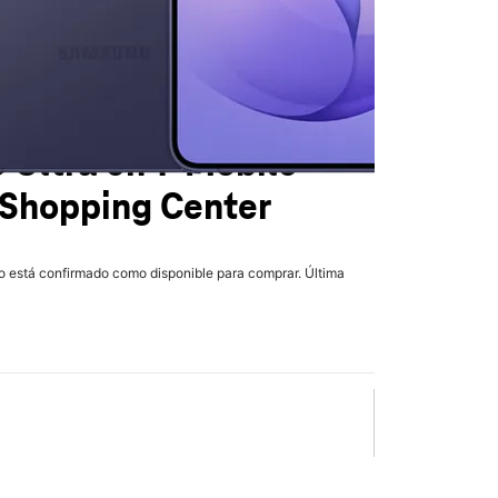
 Ultra
en T-Mobile
 Shopping Center
lo está confirmado como disponible para comprar. Última
olumn of small thumbnails. Selecting a thumbnail will change the main 