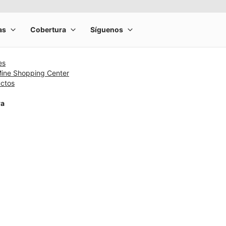
es
Mine Shopping Center
uctos
ra
rge product image at a time. Use the Previous and Next buttons to m