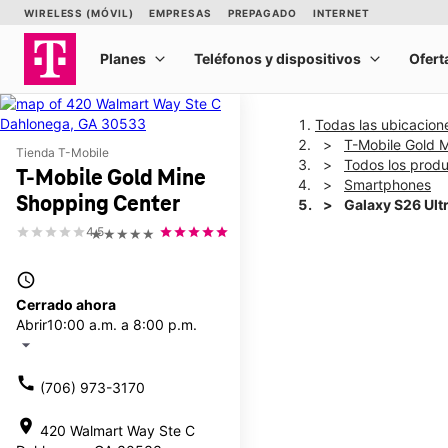
Todas las ubicacion
T-Mobile Gold 
Tienda T-Mobile
Todos los prod
T-Mobile Gold Mine
Smartphones
Shopping Center
Galaxy S26 Ult
4.5
★★★★★
This carousel shows one la
access_time
Cerrado ahora
Abrir
10:00 a.m. a 8:00 p.m.
arrow_drop_down
call
(706) 973-3170
location_on
420 Walmart Way Ste C