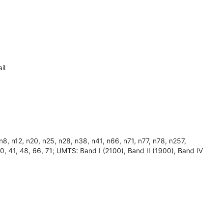
il
 n12, n20, n25, n28, n38, n41, n66, n71, n77, n78, n257,
, 40, 41, 48, 66, 71; UMTS: Band I (2100), Band II (1900), Band IV