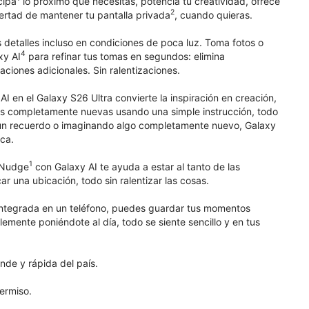
cipa
lo próximo que necesitas, potencia tu creatividad, ofrece
2
bertad de mantener tu pantalla privada
, cuando quieras.
 detalles incluso en condiciones de poca luz. Toma fotos o
4
xy AI
para refinar tus tomas en segundos: elimina
aciones adicionales. Sin ralentizaciones.
I en el Galaxy S26 Ultra convierte la inspiración en creación,
enes completamente nuevas usando una simple instrucción, todo
 un recuerdo o imaginando algo completamente nuevo, Galaxy
ica.
1
w Nudge
con Galaxy AI te ayuda a estar al tanto de las
 una ubicación, todo sin ralentizar las cosas.
integrada en un teléfono, puedes guardar tus momentos
emente poniéndote al día, todo se siente sencillo y en tus
nde y rápida del país.
ermiso.