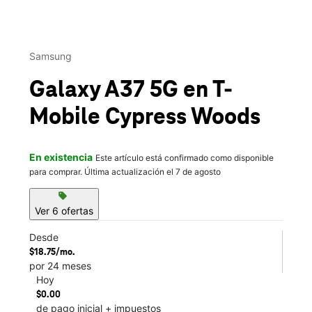
This carousel contains a column of small thumbnails. Selecting 
Samsung
Galaxy A37 5G
en T-
Mobile
Cypress Woods
En existencia
Este artículo está confirmado como disponible
para comprar. Última actualización el 7 de agosto
sell
Ver 6 ofertas
Desde
$18.75/mo.
por 24 meses
Hoy
$0.00
de pago inicial + impuestos