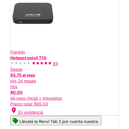
Franklin
Hotspot móvil T10
89
Desde
$3.75 al mes
por 24 meses
Hoy
$0.00
de pago inicial + impuestos
Precio total: $90.00
location_on
En existencia
Llévate la Revvl Tab 2 por cuenta nuestra.