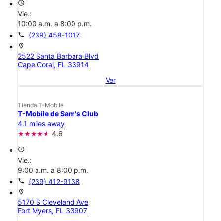
access_time
Vie.:
10:00 a.m. a 8:00 p.m.
call
(239) 458-1017
location_on
2522 Santa Barbara Blvd
Cape Coral, FL 33914
Ver
Tienda T-Mobile
T-Mobile de Sam's Club
4.1 miles away
4.6
access_time
Vie.:
9:00 a.m. a 8:00 p.m.
call
(239) 412-9138
location_on
5170 S Cleveland Ave
Fort Myers, FL 33907