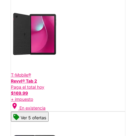
T-Mobile®
Revvl® Tab 2
Paga el total hoy
$169.99
+ impuesto
location_on
En existencia
Ver 5 ofertas