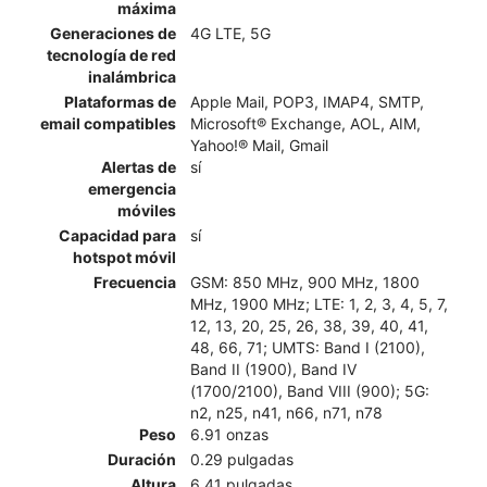
máxima
Generaciones de
4G LTE, 5G
tecnología de red
inalámbrica
Plataformas de
Apple Mail, POP3, IMAP4, SMTP,
email compatibles
Microsoft® Exchange, AOL, AIM,
Yahoo!® Mail, Gmail
Alertas de
sí
emergencia
móviles
Capacidad para
sí
hotspot móvil
Frecuencia
GSM: 850 MHz, 900 MHz, 1800
MHz, 1900 MHz; LTE: 1, 2, 3, 4, 5, 7,
12, 13, 20, 25, 26, 38, 39, 40, 41,
48, 66, 71; UMTS: Band I (2100),
Band II (1900), Band IV
(1700/2100), Band VIII (900); 5G:
n2, n25, n41, n66, n71, n78
Peso
6.91 onzas
Duración
0.29 pulgadas
Altura
6.41 pulgadas