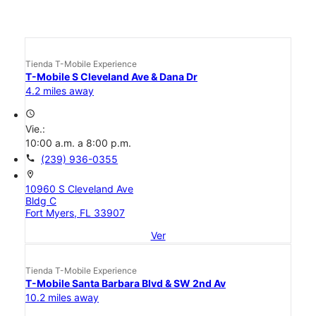
Tienda T-Mobile Experience
T-Mobile S Cleveland Ave & Dana Dr
4.2 miles away
access_time
Vie.:
10:00 a.m. a 8:00 p.m.
call
(239) 936-0355
location_on
10960 S Cleveland Ave
Bldg C
Fort Myers, FL 33907
Ver
Tienda T-Mobile Experience
T-Mobile Santa Barbara Blvd & SW 2nd Av
10.2 miles away