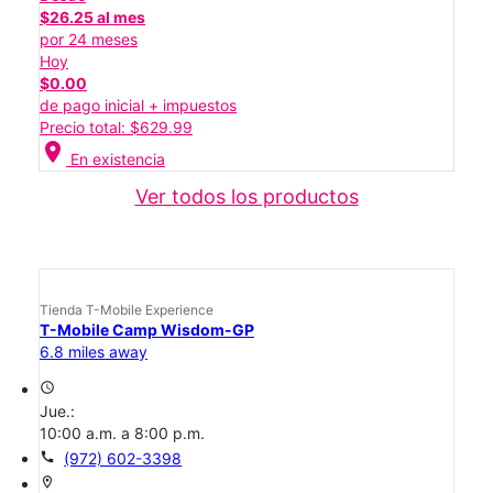
$26.25 al mes
por 24 meses
Hoy
$0.00
de pago inicial + impuestos
Precio total: $629.99
location_on
En existencia
Ver todos los productos
Tienda T-Mobile Experience
T-Mobile Camp Wisdom-GP
6.8 miles away
access_time
Jue.:
10:00 a.m. a 8:00 p.m.
call
(972) 602-3398
location_on