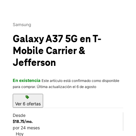
This carousel contains a column of small thumbnails. Selecting 
Samsung
Galaxy A37 5G
en T-
Mobile
Carrier &
Jefferson
En existencia
Este artículo está confirmado como disponible
para comprar. Última actualización el 6 de agosto
sell
Ver 6 ofertas
Desde
$18.75/mo.
por 24 meses
Hoy