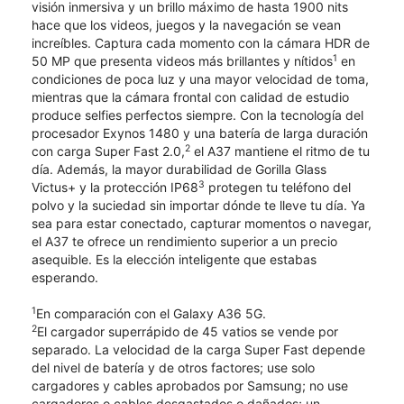
visión inmersiva y un brillo máximo de hasta 1900 nits
hace que los videos, juegos y la navegación se vean
increíbles. Captura cada momento con la cámara HDR de
1
50 MP que presenta videos más brillantes y nítidos
en
condiciones de poca luz y una mayor velocidad de toma,
mientras que la cámara frontal con calidad de estudio
produce selfies perfectos siempre. Con la tecnología del
procesador Exynos 1480 y una batería de larga duración
2
con carga Super Fast 2.0,
el A37 mantiene el ritmo de tu
día. Además, la mayor durabilidad de Gorilla Glass
3
Victus+ y la protección IP68
protegen tu teléfono del
polvo y la suciedad sin importar dónde te lleve tu día. Ya
sea para estar conectado, capturar momentos o navegar,
el A37 te ofrece un rendimiento superior a un precio
asequible. Es la elección inteligente que estabas
esperando.
1
En comparación con el Galaxy A36 5G.
2
El cargador superrápido de 45 vatios se vende por
separado. La velocidad de la carga Super Fast depende
del nivel de batería y de otros factores; use solo
cargadores y cables aprobados por Samsung; no use
cargadores o cables desgastados o dañados; un