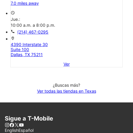
7.0 miles away
access_time
Jue.:
10:00 a.m. a 8:00 p.m.
call
(214) 467-0295
location_on
4390 Interstate 30
Suite 100
Dallas, TX 75211
Ver
¿Buscas más?
Ver todas las tiendas en Texas