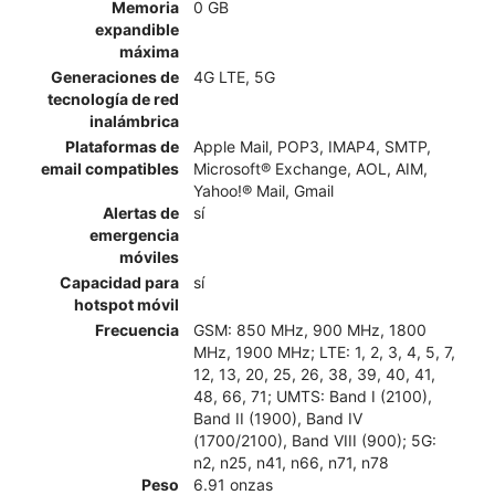
Memoria
0 GB
expandible
máxima
Generaciones de
4G LTE, 5G
tecnología de red
inalámbrica
Plataformas de
Apple Mail, POP3, IMAP4, SMTP,
email compatibles
Microsoft® Exchange, AOL, AIM,
Yahoo!® Mail, Gmail
Alertas de
sí
emergencia
móviles
Capacidad para
sí
hotspot móvil
Frecuencia
GSM: 850 MHz, 900 MHz, 1800
MHz, 1900 MHz; LTE: 1, 2, 3, 4, 5, 7,
12, 13, 20, 25, 26, 38, 39, 40, 41,
48, 66, 71; UMTS: Band I (2100),
Band II (1900), Band IV
(1700/2100), Band VIII (900); 5G:
n2, n25, n41, n66, n71, n78
Peso
6.91 onzas