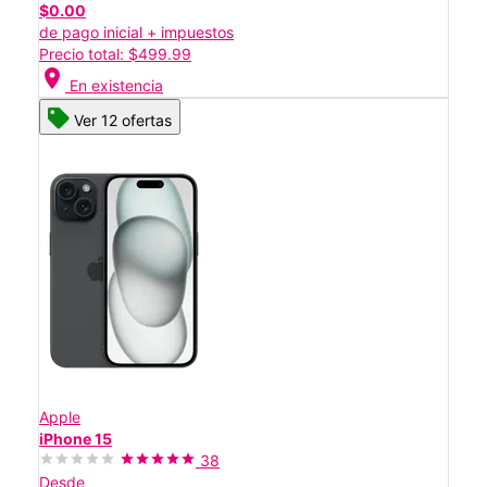
$0.00
de pago inicial + impuestos
Precio total: $499.99
location_on
En existencia
Ver 12 ofertas
Apple
iPhone 15
38
Desde