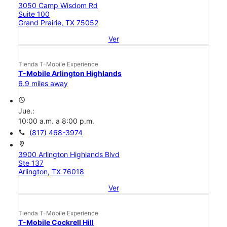
3050 Camp Wisdom Rd
Suite 100
Grand Prairie, TX 75052
Ver
Tienda T-Mobile Experience
T-Mobile Arlington Highlands
6.9 miles away
access_time
Jue.:
10:00 a.m. a 8:00 p.m.
call
(817) 468-3974
location_on
3900 Arlington Highlands Blvd
Ste 137
Arlington, TX 76018
Ver
Tienda T-Mobile Experience
T-Mobile Cockrell Hill