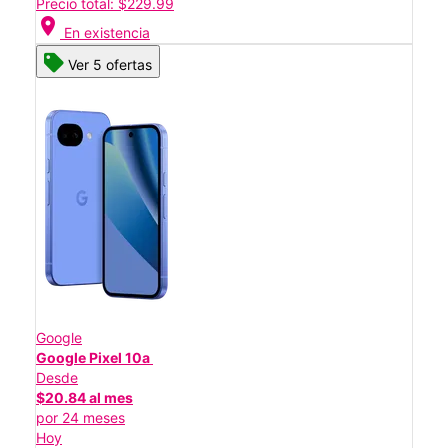
Precio total: $229.99
location_on
En existencia
Ver 5 ofertas
Google
Google Pixel 10a
Desde
$20.84 al mes
por 24 meses
Hoy