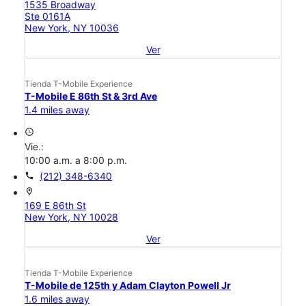
1535 Broadway
Ste 0161A
New York, NY 10036
Ver
Tienda T-Mobile Experience
T-Mobile E 86th St & 3rd Ave
1.4 miles away
access_time
Vie.:
10:00 a.m. a 8:00 p.m.
call
(212) 348-6340
location_on
169 E 86th St
New York, NY 10028
Ver
Tienda T-Mobile Experience
T-Mobile de 125th y Adam Clayton Powell Jr
1.6 miles away