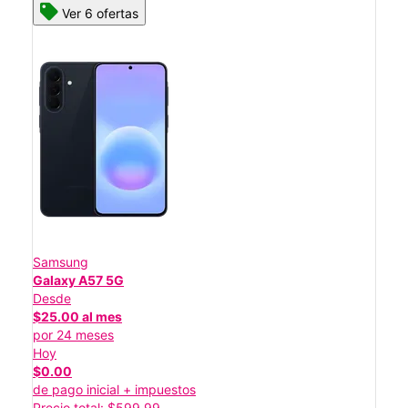
Ver 6 ofertas
Samsung
Galaxy A57 5G
Desde
$25.00 al mes
por 24 meses
Hoy
$0.00
de pago inicial + impuestos
Precio total: $599.99