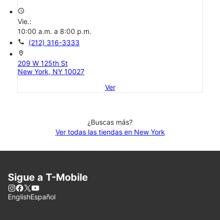
access_time
Vie.:
10:00 a.m. a 8:00 p.m.
call
(212) 316-3333
location_on
209 W 125th St
New York, NY 10027
Ver
¿Buscas más?
Ver todas las tiendas en New York