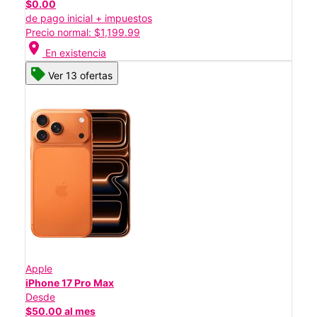
$0.00
de pago inicial + impuestos
Precio normal: $1,199.99
location_on
En existencia
Ver 13 ofertas
Apple
iPhone 17 Pro Max
Desde
$50.00 al mes