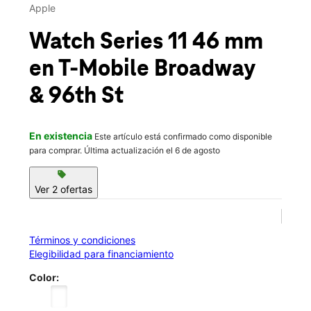
Mié.:
10:00 a.m. a 8:00 p.m.
Apple
Jue.:
10:00 a.m. a 8:00 p.m.
location_on
Watch Series 11 46 mm
2563 Broadway New York, NY 10025
en T-Mobile
Broadway
& 96th St
En existencia
Este artículo está confirmado como disponible
para comprar. Última actualización el 6 de agosto
sell
Ver 2 ofertas
Términos y condiciones
Elegibilidad para financiamiento
Color: