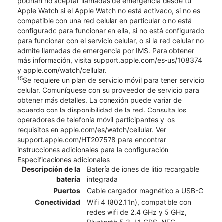
podrían no aceptar llamadas de emergencia desde tu
Apple Watch si el Apple Watch no está activado, si no es
compatible con una red celular en particular o no está
configurado para funcionar en ella, si no está configurado
para funcionar con el servicio celular, o si la red celular no
admite llamadas de emergencia por IMS. Para obtener
más información, visita support.apple.com/es-us/108374
y apple.com/watch/cellular.
15
Se requiere un plan de servicio móvil para tener servicio
celular. Comuníquese con su proveedor de servicio para
obtener más detalles. La conexión puede variar de
acuerdo con la disponibilidad de la red. Consulta los
operadores de telefonía móvil participantes y los
requisitos en apple.com/es/watch/cellular. Ver
support.apple.com/HT207578 para encontrar
instrucciones adicionales para la configuración
Especificaciones adicionales
Descripción de la
Batería de iones de litio recargable
batería
integrada
Puertos
Cable cargador magnético a USB-C
Conectividad
Wifi 4 (802.11n), compatible con
redes wifi de 2.4 GHz y 5 GHz,
Bluetooth 5.3, L1 GPS, NFC