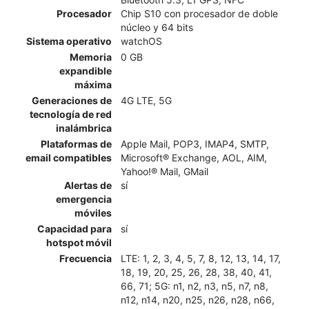
Procesador
Chip S10 con procesador de doble
núcleo y 64 bits
Sistema operativo
watchOS
Memoria
0 GB
expandible
máxima
Generaciones de
4G LTE, 5G
tecnología de red
inalámbrica
Plataformas de
Apple Mail, POP3, IMAP4, SMTP,
email compatibles
Microsoft® Exchange, AOL, AIM,
Yahoo!® Mail, GMail
Alertas de
sí
emergencia
móviles
Capacidad para
sí
hotspot móvil
Frecuencia
LTE: 1, 2, 3, 4, 5, 7, 8, 12, 13, 14, 17,
18, 19, 20, 25, 26, 28, 38, 40, 41,
66, 71; 5G: n1, n2, n3, n5, n7, n8,
n12, n14, n20, n25, n26, n28, n66,