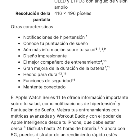
OLED y LTPO3 con ángulo de visión
amplio
Resolución de la
416 x 496 píxeles
pantalla
Otras características
Notificaciones de hipertensión ¹
Conoce tu puntuación de sueño
Aún más información sobre tu salud⁶,⁷,⁸,⁹
Diseño impresionante
El mejor compañero de entrenamiento⁴,¹⁰
Gran mejora de la duración de la batería³,¹¹
Hecho para durar¹²,¹³
Funciones de seguridad¹⁴
Mantente conectado
El Apple Watch Series 11 te ofrece información importante
1
sobre tu salud, como notificaciones de hipertensión
y
Puntuación de Sueño. Mejora tus entrenamientos con
métricas avanzadas y Workout Buddy con el poder de
Apple Intelligence desde tu iPhone, que debe estar
4
3
cerca.
Disfruta hasta 24 horas de batería.
Y ahora con
5G, puedes disfrutar de un rendimiento rápido estés