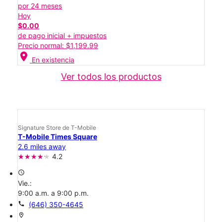
por 24 meses
Hoy
$0.00
de pago inicial + impuestos
Precio normal: $1,199.99
location_on
En existencia
Ver todos los productos
Signature Store de T-Mobile
T-Mobile Times Square
2.6 miles away
4.2
access_time
Vie.:
9:00 a.m. a 9:00 p.m.
call
(646) 350-4645
location_on