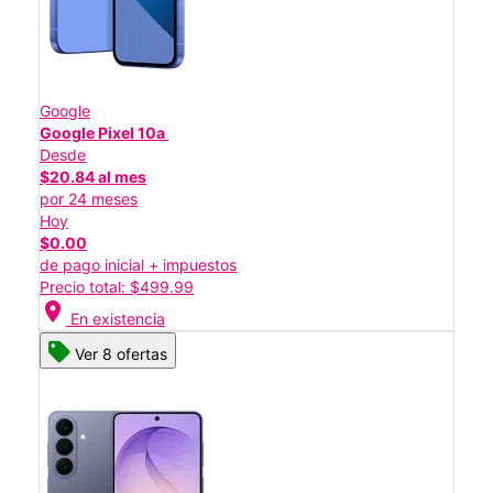
Google
Google Pixel 10a
Desde
$20.84 al mes
por 24 meses
Hoy
$0.00
de pago inicial + impuestos
Precio total: $499.99
location_on
En existencia
Ver 8 ofertas