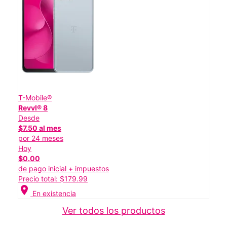
T-Mobile®
Revvl® 8
Desde
$7.50 al mes
por 24 meses
Hoy
$0.00
de pago inicial + impuestos
Precio total: $179.99
location_on
En existencia
Ver todos los productos