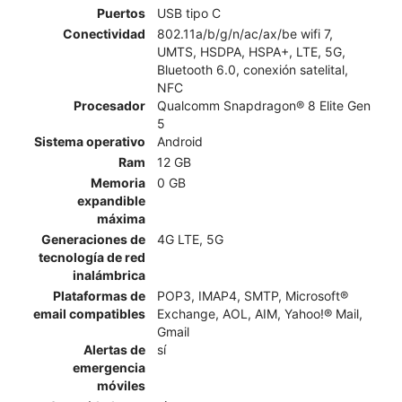
Puertos
USB tipo C
Conectividad
802.11a/b/g/n/ac/ax/be wifi 7,
UMTS, HSDPA, HSPA+, LTE, 5G,
Bluetooth 6.0, conexión satelital,
NFC
Procesador
Qualcomm Snapdragon® 8 Elite Gen
5
Sistema operativo
Android
Ram
12 GB
Memoria
0 GB
expandible
máxima
Generaciones de
4G LTE, 5G
tecnología de red
inalámbrica
Plataformas de
POP3, IMAP4, SMTP, Microsoft®
email compatibles
Exchange, AOL, AIM, Yahoo!® Mail,
Gmail
Alertas de
sí
emergencia
móviles