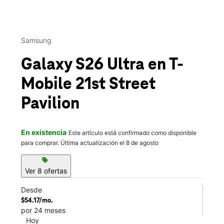
This carousel contains a column of small thumbnails. Selecting 
Samsung
Galaxy S26 Ultra
en T-
Mobile
21st Street
Pavilion
En existencia
Este artículo está confirmado como disponible
para comprar. Última actualización el 8 de agosto
sell
Ver 8 ofertas
Desde
$54.17/mo.
por 24 meses
Hoy