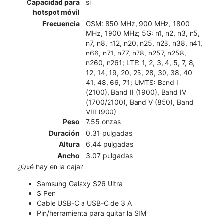
Capacidad para
sí
hotspot móvil
Frecuencia
GSM: 850 MHz, 900 MHz, 1800
MHz, 1900 MHz; 5G: n1, n2, n3, n5,
n7, n8, n12, n20, n25, n28, n38, n41,
n66, n71, n77, n78, n257, n258,
n260, n261; LTE: 1, 2, 3, 4, 5, 7, 8,
12, 14, 19, 20, 25, 28, 30, 38, 40,
41, 48, 66, 71; UMTS: Band I
(2100), Band II (1900), Band IV
(1700/2100), Band V (850), Band
VIII (900)
Peso
7.55 onzas
Duración
0.31 pulgadas
Altura
6.44 pulgadas
Ancho
3.07 pulgadas
¿Qué hay en la caja?
Samsung Galaxy S26 Ultra
S Pen
Cable USB-C a USB-C de 3 A
Pin/herramienta para quitar la SIM