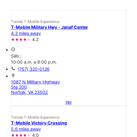
Tienda T-Mobile Experience
T-Mobile Military Hwy - Janaf Center
4.3 miles away
4.2
access_time
Sáb.:
10:00 a.m. a 8:00 p.m.
call
(757) 320-0126
location_on
1087 N Military Highway
Ste 200
Norfolk, VA 23502
Ver
Tienda T-Mobile Experience
T-Mobile Victory Crossing
5.6 miles away
4.0