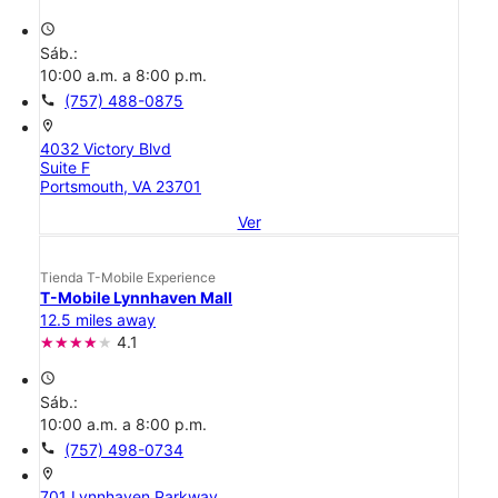
access_time
Sáb.:
10:00 a.m. a 8:00 p.m.
call
(757) 488-0875
location_on
4032 Victory Blvd
Suite F
Portsmouth, VA 23701
Ver
Tienda T-Mobile Experience
T-Mobile Lynnhaven Mall
12.5 miles away
4.1
access_time
Sáb.:
10:00 a.m. a 8:00 p.m.
call
(757) 498-0734
location_on
701 Lynnhaven Parkway