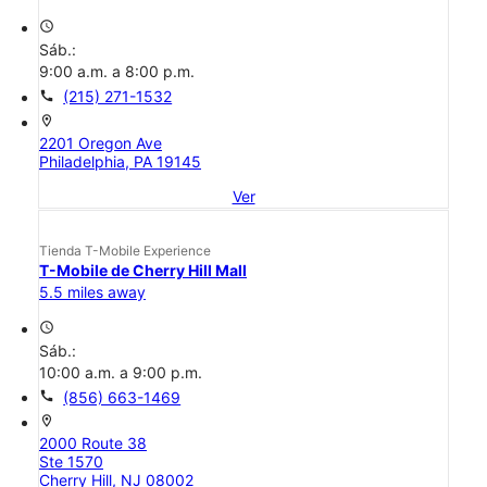
access_time
Sáb.:
9:00 a.m. a 8:00 p.m.
call
(215) 271-1532
location_on
2201 Oregon Ave
Philadelphia, PA 19145
Ver
Tienda T-Mobile Experience
T-Mobile de Cherry Hill Mall
5.5 miles away
access_time
Sáb.:
10:00 a.m. a 9:00 p.m.
call
(856) 663-1469
location_on
2000 Route 38
Ste 1570
Cherry Hill, NJ 08002