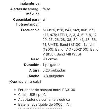
inalámbrica
Alertas de emerg.
false
móviles
Capacidad para
sí
hotspot móvil
Frecuencia
5G: n25, n28, n41, n48, n66, n71,
n77, n78; LTE: 1, 2, 3, 4, 5, 7, 8, 12,
20, 25, 26, 28, 38, 39, 41, 48, 66,
71; UMTS: Band I (2100), Band II
(1900), Band IV (1700/2100), Band
V (850), Band VIII (900)
Peso
9.1 onzas
Duración
1 pulgadas
Altura
5.23 pulgadas
Ancho
3.3 pulgadas
¿Qué hay en la caja?
Enrutador de hotspot móvil RG3100
Cable USB tipo C
Adaptador de corriente eléctrica
Batería recargable de 5000 mAh