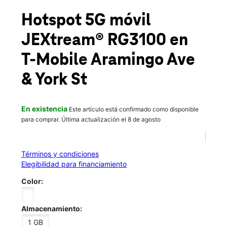
Vie.:
10:00 a.m. a 8:00 p.m.
location_on
Hotspot 5G móvil
2499 Aramingo Ave Suites A-B Philadelphia, PA 19125
JEXtream® RG3100
en
T-Mobile
Aramingo Ave
& York St
En existencia
Este artículo está confirmado como disponible
para comprar. Última actualización el 8 de agosto
Términos y condiciones
Elegibilidad para financiamiento
Color:
Almacenamiento:
1 GB