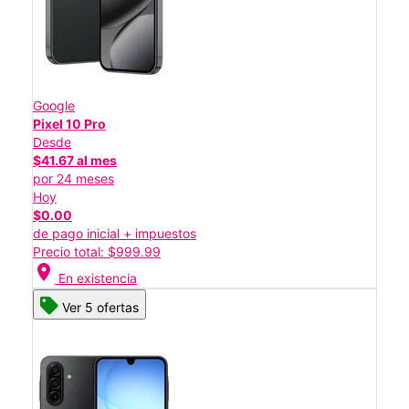
Google
Pixel 10 Pro
Desde
$41.67 al mes
por 24 meses
Hoy
$0.00
de pago inicial + impuestos
Precio total: $999.99
location_on
En existencia
Ver 5 ofertas