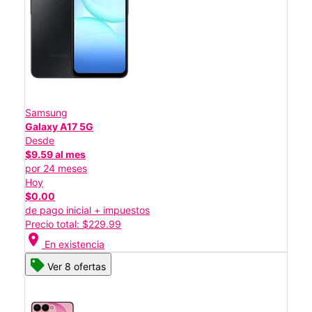
Samsung
Galaxy A17 5G
Desde
$9.59 al mes
por 24 meses
Hoy
$0.00
de pago inicial + impuestos
Precio total: $229.99
location_on
En existencia
Ver 8 ofertas