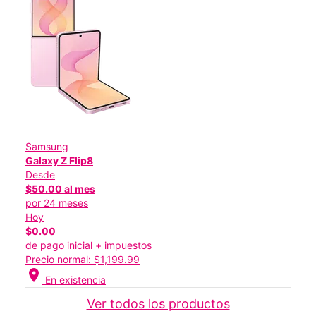
Samsung
Galaxy Z Flip8
Desde
$50.00 al mes
por 24 meses
Hoy
$0.00
de pago inicial + impuestos
Precio normal: $1,199.99
location_on
En existencia
Ver todos los productos