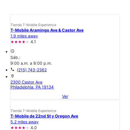
Tienda T-Mobile Experience
T-Mobile Aramingo Ave & Castor Ave
1.9 miles away
4.1
access_time
Sáb.:
9:00 a.m. a 8:00 p.m.
call
(215) 743-2362
location_on
2300 Castor Ave
Philadelphia, PA 19134
Ver
Tienda T-Mobile Experience
T-Mobile de 22nd St y Oregon Ave
5.2 miles away
4.0