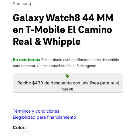
Mié.:
10:00 a.m. a 8:00 p.m.
Samsung
location_on
490 El Camino Real 130 Redwood City, CA 94062
Galaxy Watch8 44 MM
en T-Mobile
El Camino
Real & Whipple
En existencia
Este artículo está confirmado como disponible
para comprar. Última actualización el 6 de agosto
sell
Recibe $430 de descuento con una línea para reloj
nueva.
Términos y condiciones
Elegibilidad para financiamiento
Color: