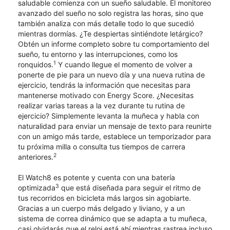
saludable comienza con un sueño saludable. El monitoreo
avanzado del sueño no solo registra las horas, sino que
también analiza con más detalle todo lo que sucedió
mientras dormías. ¿Te despiertas sintiéndote letárgico?
Obtén un informe completo sobre tu comportamiento del
sueño, tu entorno y las interrupciones, como los
1
ronquidos.
Y cuando llegue el momento de volver a
ponerte de pie para un nuevo día y una nueva rutina de
ejercicio, tendrás la información que necesitas para
mantenerse motivado con Energy Score. ¿Necesitas
realizar varias tareas a la vez durante tu rutina de
ejercicio? Simplemente levanta la muñeca y habla con
naturalidad para enviar un mensaje de texto para reunirte
con un amigo más tarde, establece un temporizador para
tu próxima milla o consulta tus tiempos de carrera
2
anteriores.
El Watch8 es potente y cuenta con una batería
3
optimizada
que está diseñada para seguir el ritmo de
tus recorridos en bicicleta más largos sin agobiarte.
Gracias a un cuerpo más delgado y liviano, y a un
sistema de correa dinámico que se adapta a tu muñeca,
casi olvidarás que el reloj está ahí mientras rastrea incluso