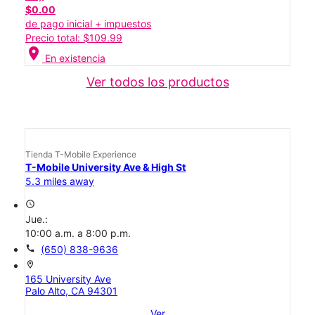
$0.00
de pago inicial + impuestos
Precio total: $109.99
location_on
En existencia
Ver todos los productos
Tienda T-Mobile Experience
T-Mobile University Ave & High St
5.3 miles away
access_time
Jue.:
10:00 a.m. a 8:00 p.m.
call
(650) 838-9636
location_on
165 University Ave
Palo Alto, CA 94301
Ver