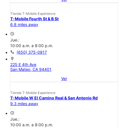
Tienda T-Mobile Experience
T-Mobile Fourth St & B St
6.8 miles away
access_time
Jue.:
10:00 a.m. a 8:00 p.m.
call
(650) 375-0817
location_on
225 E 4th Ave
San Mateo, CA 94401
Ver
Tienda T-Mobile Experience
T-Mobile W El Camino Real & San Antonio Rd
9.3 miles away
access_time
Jue.:
10:00 a.m. a 8:00 p.m.