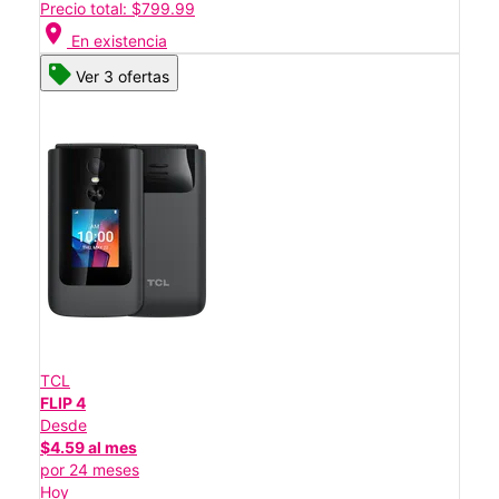
Precio total: $799.99
location_on
En existencia
Ver 3 ofertas
TCL
FLIP 4
Desde
$4.59 al mes
por 24 meses
Hoy