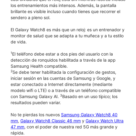
los entrenamientos más intensos. Además, la pantalla
brillante es visible incluso cuando tienes que recorrer el
sendero a pleno sol.
El Galaxy Watch8 es más que un reloj: es un entrenador y
monitor de salud que se adapta a tu muñeca y a tu estilo
de vida.
1
El teléfono debe estar a dos pies del usuario con la
detección de ronquidos habilitada a través de la app
Samsung Health compatible.
2
Se debe tener habilitada la configuración de gestos,
iniciar sesión en las cuentas de Samsung y Google, y
estar conectado a Internet directamente (mediante
modelo wifi o LTE) o a través de un teléfono compatible
3
con Samsung Galaxy AI.
Basado en un uso típico; los
resultados pueden variar.
No te pierdas los nuevos
Samsung Galaxy Watch8 40
mm
,
Galaxy Watch8 Classic 46 mm
y
Galaxy Watch Ultra
47 mm
, con el poder de nuestra red 5G más grande y
rápida.