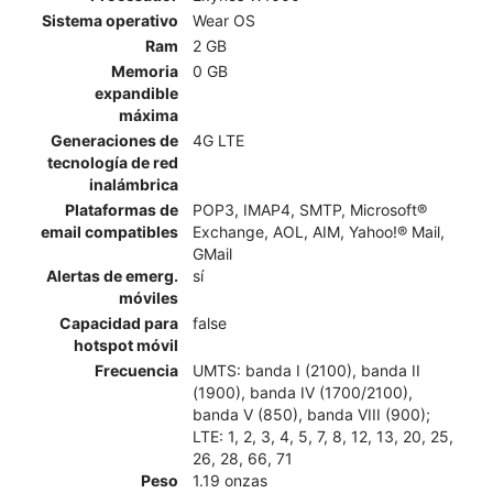
Sistema operativo
Wear OS
Ram
2 GB
Memoria
0 GB
expandible
máxima
Generaciones de
4G LTE
tecnología de red
inalámbrica
Plataformas de
POP3, IMAP4, SMTP, Microsoft®
email compatibles
Exchange, AOL, AIM, Yahoo!® Mail,
GMail
Alertas de emerg.
sí
móviles
Capacidad para
false
hotspot móvil
Frecuencia
UMTS: banda I (2100), banda II
(1900), banda IV (1700/2100),
banda V (850), banda VIII (900);
LTE: 1, 2, 3, 4, 5, 7, 8, 12, 13, 20, 25,
26, 28, 66, 71
Peso
1.19 onzas