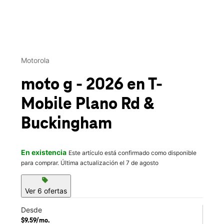
This carousel contains a column of small thumbnails. Selecting 
Motorola
moto g - 2026
en T-
Mobile
Plano Rd &
Buckingham
En existencia
Este artículo está confirmado como disponible
para comprar. Última actualización el 7 de agosto
sell
Ver 6 ofertas
Desde
$9.59/mo.