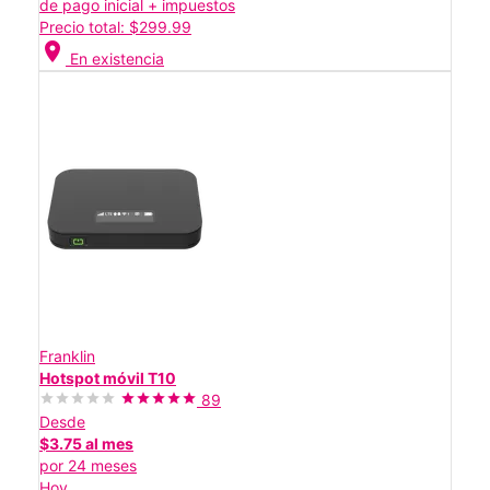
de pago inicial + impuestos
Precio total: $299.99
location_on
En existencia
Franklin
Hotspot móvil T10
89
Desde
$3.75 al mes
por 24 meses
Hoy