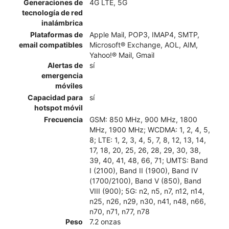
Generaciones de
4G LTE, 5G
tecnología de red
inalámbrica
Plataformas de
Apple Mail, POP3, IMAP4, SMTP,
email compatibles
Microsoft® Exchange, AOL, AIM,
Yahoo!® Mail, Gmail
Alertas de
sí
emergencia
móviles
Capacidad para
sí
hotspot móvil
Frecuencia
GSM: 850 MHz, 900 MHz, 1800
MHz, 1900 MHz; WCDMA: 1, 2, 4, 5,
8; LTE: 1, 2, 3, 4, 5, 7, 8, 12, 13, 14,
17, 18, 20, 25, 26, 28, 29, 30, 38,
39, 40, 41, 48, 66, 71; UMTS: Band
I (2100), Band II (1900), Band IV
(1700/2100), Band V (850), Band
VIII (900); 5G: n2, n5, n7, n12, n14,
n25, n26, n29, n30, n41, n48, n66,
n70, n71, n77, n78
Peso
7.2 onzas