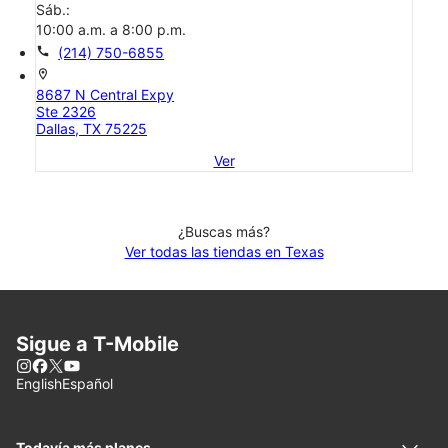
Sáb.:
10:00 a.m. a 8:00 p.m.
call
(214) 750-6855
location_on
8687 N Central Expy
Ste 2326
Dallas, TX 75225
Ver
¿Buscas más?
Ver todas las tiendas en Texas