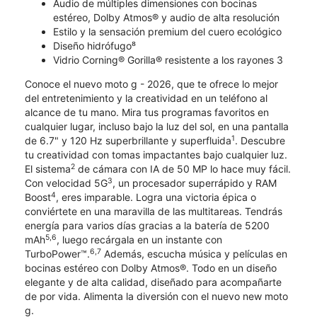
Audio de múltiples dimensiones con bocinas
estéreo, Dolby Atmos® y audio de alta resolución
Estilo y la sensación premium del cuero ecológico
Diseño hidrófugo⁸
Vidrio Corning® Gorilla® resistente a los rayones 3
Conoce el nuevo moto g - 2026, que te ofrece lo mejor
del entretenimiento y la creatividad en un teléfono al
alcance de tu mano. Mira tus programas favoritos en
cualquier lugar, incluso bajo la luz del sol, en una pantalla
1
de 6.7" y 120 Hz superbrillante y superfluida
. Descubre
tu creatividad con tomas impactantes bajo cualquier luz.
2
El sistema
de cámara con IA de 50 MP lo hace muy fácil.
3
Con velocidad 5G
, un procesador superrápido y RAM
4
Boost
, eres imparable. Logra una victoria épica o
conviértete en una maravilla de las multitareas. Tendrás
energía para varios días gracias a la batería de 5200
5,6
mAh
, luego recárgala en un instante con
6,7
TurboPower™.
Además, escucha música y películas en
bocinas estéreo con Dolby Atmos®. Todo en un diseño
elegante y de alta calidad, diseñado para acompañarte
de por vida. Alimenta la diversión con el nuevo new moto
g.