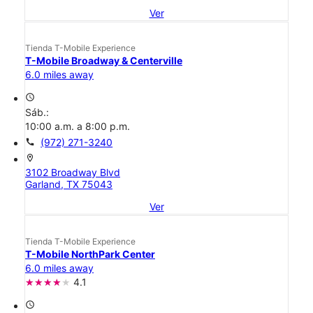
Ver
Tienda T-Mobile Experience
T-Mobile Broadway & Centerville
6.0 miles away
access_time
Sáb.:
10:00 a.m. a 8:00 p.m.
call
(972) 271-3240
location_on
3102 Broadway Blvd
Garland, TX 75043
Ver
Tienda T-Mobile Experience
T-Mobile NorthPark Center
6.0 miles away
4.1
access_time