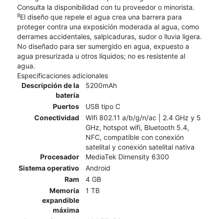
Consulta la disponibilidad con tu proveedor o minorista.
8
El diseño que repele el agua crea una barrera para
proteger contra una exposición moderada al agua, como
derrames accidentales, salpicaduras, sudor o lluvia ligera.
No diseñado para ser sumergido en agua, expuesto a
agua presurizada u otros líquidos; no es resistente al
agua.
Especificaciones adicionales
Descripción de la
5200mAh
batería
Puertos
USB tipo C
Conectividad
Wifi 802.11 a/b/g/n/ac | 2.4 GHz y 5
GHz, hotspot wifi, Bluetooth 5.4,
NFC, compatible con conexión
satelital y conexión satelital nativa
Procesador
MediaTek Dimensity 6300
Sistema operativo
Android
Ram
4 GB
Memoria
1 TB
expandible
máxima