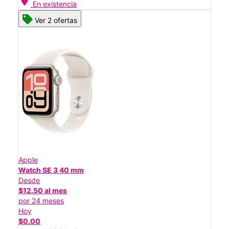
location_on
En existencia
Ver 2 ofertas
Apple
Watch SE 3 40 mm
Desde
$12.50 al mes
por 24 meses
Hoy
$0.00