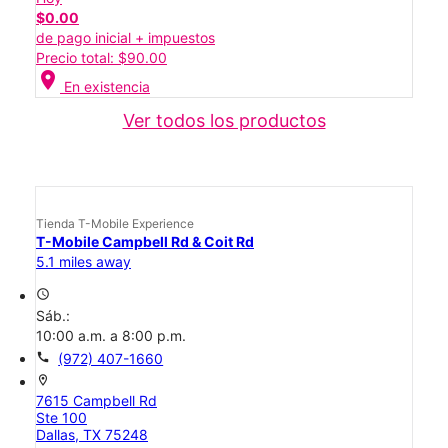
$0.00
de pago inicial + impuestos
Precio total: $90.00
location_on
En existencia
Ver todos los productos
Tienda T-Mobile Experience
T-Mobile Campbell Rd & Coit Rd
5.1 miles away
access_time
Sáb.:
10:00 a.m. a 8:00 p.m.
call
(972) 407-1660
location_on
7615 Campbell Rd
Ste 100
Dallas, TX 75248