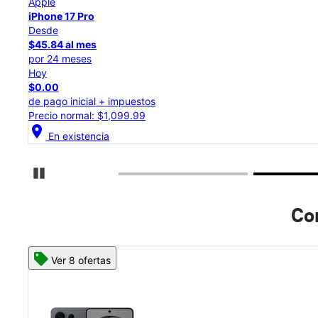
Apple
iPhone 17 Pro
Desde
$45.84 al mes
por 24 meses
Hoy
$0.00
de pago inicial + impuestos
Precio normal: $1,099.99
location_on
En existencia
Detener carrusel
Com
Ver 8 ofertas