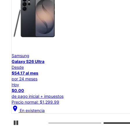
Samsung
Galaxy S26 Ultra
Desde
$54.17 al mes
por 24 meses
Hoy
$0.00
de pago inicial + impuestos
Precio normal: $1,299.99
location_on
En existencia
Detener carrusel