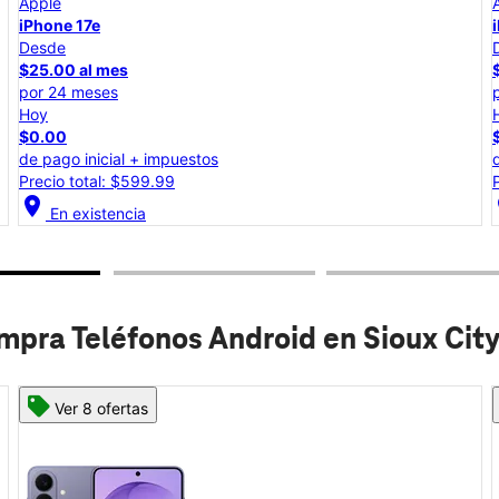
Apple
iPhone 17e
Desde
$25.00 al mes
por 24 meses
Hoy
$0.00
de pago inicial + impuestos
Precio total: $599.99
location_on
lo
En existencia
pra Teléfonos Android en Sioux City
Ver 8 ofertas