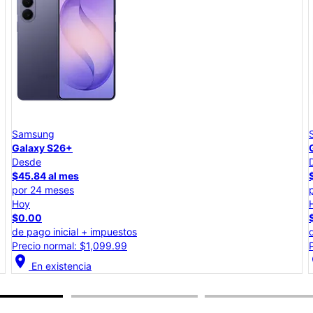
Samsung
Galaxy S26+
Desde
$45.84 al mes
por 24 meses
Hoy
$0.00
de pago inicial + impuestos
Precio normal: $1,099.99
location_on
lo
En existencia